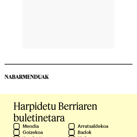
NABARMENDUAK
Harpidetu Berriaren
buletinetara
Mendia
Arratsaldekoa
Goizekoa
Badok