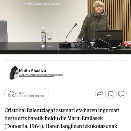
Maite Alustiza
2017KO ABENDUAREN 5A
00:00
Entzun
00:00:00
00:00:00
Cristobal Balentziaga jostunari eta haren inguruari
beste ertz batetik heldu die Mariu Emilasek
(Donostia, 1964). Haren langileen lekukotasunak