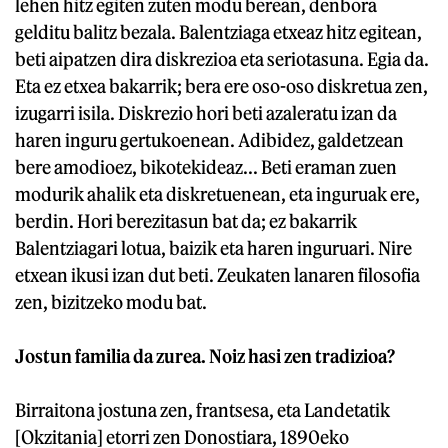
lehen hitz egiten zuten modu berean, denbora
gelditu balitz bezala. Balentziaga etxeaz hitz egitean,
beti aipatzen dira diskrezioa eta seriotasuna. Egia da.
Eta ez etxea bakarrik; bera ere oso-oso diskretua zen,
izugarri isila. Diskrezio hori beti azaleratu izan da
haren inguru gertukoenean. Adibidez, galdetzean
bere amodioez, bikotekideaz... Beti eraman zuen
modurik ahalik eta diskretuenean, eta inguruak ere,
berdin. Hori berezitasun bat da; ez bakarrik
Balentziagari lotua, baizik eta haren inguruari. Nire
etxean ikusi izan dut beti. Zeukaten lanaren filosofia
zen, bizitzeko modu bat.
Jostun familia da zurea. Noiz hasi zen tradizioa?
Birraitona jostuna zen, frantsesa, eta Landetatik
[Okzitania] etorri zen Donostiara, 1890eko