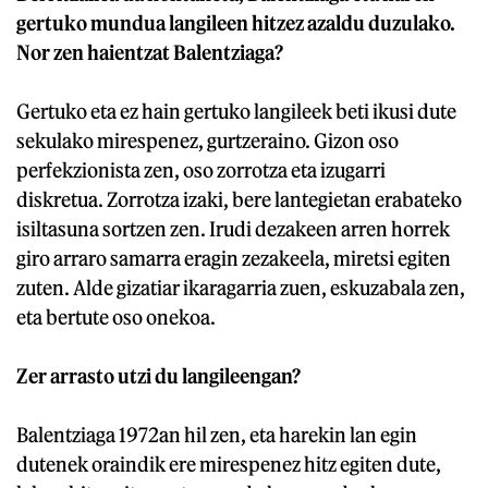
gertuko mundua langileen hitzez azaldu duzulako.
Nor zen haientzat Balentziaga?
Gertuko eta ez hain gertuko langileek beti ikusi dute
sekulako mirespenez, gurtzeraino. Gizon oso
perfekzionista zen, oso zorrotza eta izugarri
diskretua. Zorrotza izaki, bere lantegietan erabateko
isiltasuna sortzen zen. Irudi dezakeen arren horrek
giro arraro samarra eragin zezakeela, miretsi egiten
zuten. Alde gizatiar ikaragarria zuen, eskuzabala zen,
eta bertute oso onekoa.
Zer arrasto utzi du langileengan?
Balentziaga 1972an hil zen, eta harekin lan egin
dutenek oraindik ere mirespenez hitz egiten dute,