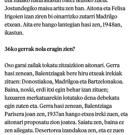
dut halako naturaltasun batez ikusiko zuela.
Jostundegiko maisu aritu zen han. Aitona eta Felisa
Irigoien izan ziren bi oinarrizko zutarri Madrilgo
etxean. Aita ere hango lantegian hasi zen, 1948an,
ikastun.
36ko gerrak nola eragin zien?
Oso garai zailak tokatu zitzaizkion aitonari. Gerra
hasi zenean, Balentziagak bere hiru etxeak irekiak
zituen: Donostiakoa, Madrilgoa eta Bartzelonakoa.
Baina, noski, erdi itxi egin behar izan zituen;
luxuaren merkatuarekin lotutako dena debekatu
egin zuten eta. Gerra hasi zenean, Balentziaga
Parisera joan zen, 1937an hango etxea ireki zuen, eta
aitonari proposatu zion joatea. Saiatu zen, baina ez
zen ailegatu. Desertorea izandakoa zen, eta ez zuen