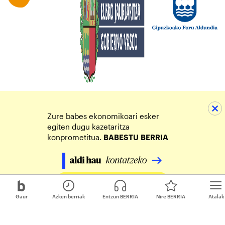
Zure babes ekonomikoari esker
egiten dugu kazetaritza
konprometitua.
BABESTU
BERRIA
Egin zure ekarpena
Gaur
Azken berriak
Entzun BERRIA
Nire BERRIA
Atalak