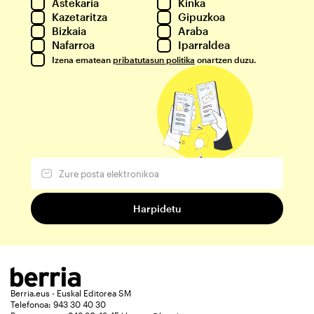
Astekaria
Kinka
Kazetaritza
Gipuzkoa
Bizkaia
Araba
Nafarroa
Iparraldea
Izena ematean
pribatutasun politika
onartzen duzu.
Berria.eus - Euskal Editorea SM
Telefonoa: 943 30 40 30