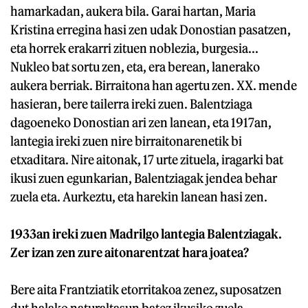
hamarkadan, aukera bila. Garai hartan, Maria
Kristina erregina hasi zen udak Donostian pasatzen,
eta horrek erakarri zituen noblezia, burgesia...
Nukleo bat sortu zen, eta, era berean, lanerako
aukera berriak. Birraitona han agertu zen. XX. mende
hasieran, bere tailerra ireki zuen. Balentziaga
dagoeneko Donostian ari zen lanean, eta 1917an,
lantegia ireki zuen nire birraitonarenetik bi
etxaditara. Nire aitonak, 17 urte zituela, iragarki bat
ikusi zuen egunkarian, Balentziagak jendea behar
zuela eta. Aurkeztu, eta harekin lanean hasi zen.
1933an ireki zuen Madrilgo lantegia Balentziagak.
Zer izan zen zure aitonarentzat hara joatea?
Bere aita Frantziatik etorritakoa zenez, suposatzen