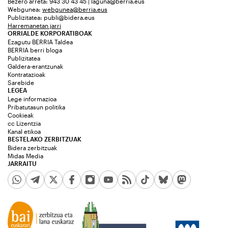
Bezero arreta: 943 30 43 45 | laguna@berria.eus
Webgunea:
webgunea@berria.eus
Publizitatea:
publi@bidera.eus
Harremanetan jarri
ORRIALDE KORPORATIBOAK
Ezagutu BERRIA Taldea
BERRIA berri bloga
Publizitatea
Galdera-erantzunak
Kontratazioak
Sarebide
LEGEA
Lege informazioa
Pribatutasun politika
Cookieak
cc Lizentzia
Kanal etikoa
BESTELAKO ZERBITZUAK
Bidera zerbitzuak
Midas Media
JARRAITU