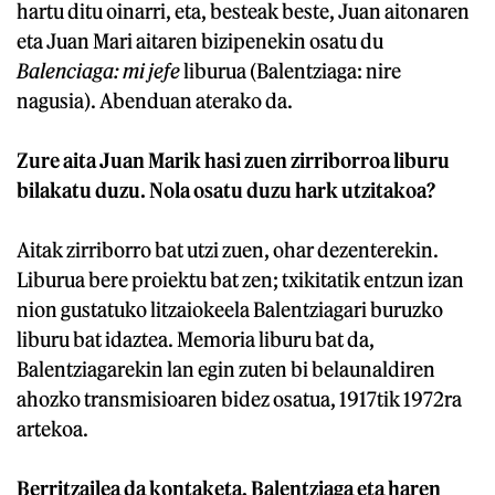
hartu ditu oinarri, eta, besteak beste, Juan aitonaren
eta Juan Mari aitaren bizipenekin osatu du
Balenciaga: mi jefe
liburua (Balentziaga: nire
nagusia). Abenduan aterako da.
Zure aita Juan Marik hasi zuen zirriborroa liburu
bilakatu duzu. Nola osatu duzu hark utzitakoa?
Aitak zirriborro bat utzi zuen, ohar dezenterekin.
Liburua bere proiektu bat zen; txikitatik entzun izan
nion gustatuko litzaiokeela Balentziagari buruzko
liburu bat idaztea. Memoria liburu bat da,
Balentziagarekin lan egin zuten bi belaunaldiren
ahozko transmisioaren bidez osatua, 1917tik 1972ra
artekoa.
Berritzailea da kontaketa, Balentziaga eta haren