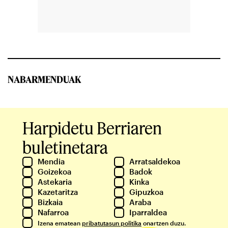
NABARMENDUAK
Harpidetu Berriaren
buletinetara
Mendia
Arratsaldekoa
Goizekoa
Badok
Astekaria
Kinka
Kazetaritza
Gipuzkoa
Bizkaia
Araba
Nafarroa
Iparraldea
Izena ematean
pribatutasun politika
onartzen duzu.