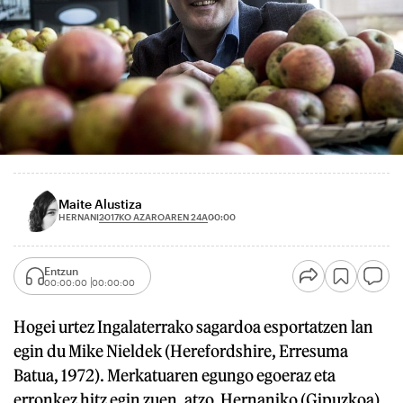
Maite Alustiza
2017KO AZAROAREN 24A
HERNANI
00:00
Entzun
00:00:00
00:00:00
Hogei urtez Ingalaterrako sagardoa esportatzen lan
egin du Mike Nieldek (Herefordshire, Erresuma
Batua, 1972). Merkatuaren egungo egoeraz eta
erronkez hitz egin zuen, atzo, Hernaniko (Gipuzkoa)