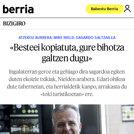
Babestu Berria
BIZIGIRO
ATZEKOZ AURRERA. MIKE NIELD. SAGARDO SALTZAILEA
«Besteei kopiatuta, gure bihotza
galtzen dugu»
Ingalaterran geroz eta gehiago dira sagardoa egiten
duten ekoizle txikiak, Nielden arabera. Edari ohikoa
dute tabernetan, eta herrialdetik kanpo, arrakasta du
«toki turistikoetan» ere.