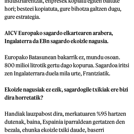
industriarentzat, enpresek kopiatu egiten baitute
hori; besteei kopiatuta, gure bihotza galtzen dugu,
gure estrategia.
AICV Europako sagardo elkartearen arabera,
Ingalaterra da EBn sagardo ekoizle nagusia.
Europako Batasunean bakarrik ez, mundu osoan.
800 milioi litrotik gertu dago kopurua. Sagardoa iritsi
zen Ingalaterrara duela mila urte, Frantziatik.
Ekoizle nagusiak ez ezik, sagardogile txikiak ere bizi
dira horretatik?
Handiak lauzpabost dira, merkatuaren %95 hartzen
dutenak, baina, Espainia iparraldean gertatzen den
bezala, ehunka ekoizle txiki daude, baserri