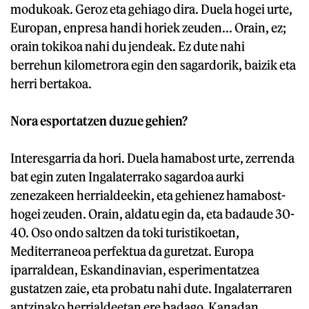
modukoak. Geroz eta gehiago dira. Duela hogei urte,
Europan, enpresa handi horiek zeuden... Orain, ez;
orain tokikoa nahi du jendeak. Ez dute nahi
berrehun kilometrora egin den sagardorik, baizik eta
herri bertakoa.
Nora esportatzen duzue gehien?
Interesgarria da hori. Duela hamabost urte, zerrenda
bat egin zuten Ingalaterrako sagardoa aurki
zenezakeen herrialdeekin, eta gehienez hamabost-
hogei zeuden. Orain, aldatu egin da, eta badaude 30-
40. Oso ondo saltzen da toki turistikoetan,
Mediterraneoa perfektua da guretzat. Europa
iparraldean, Eskandinavian, esperimentatzea
gustatzen zaie, eta probatu nahi dute. Ingalaterraren
antzinako herrialdeetan ere badago, Kanadan,