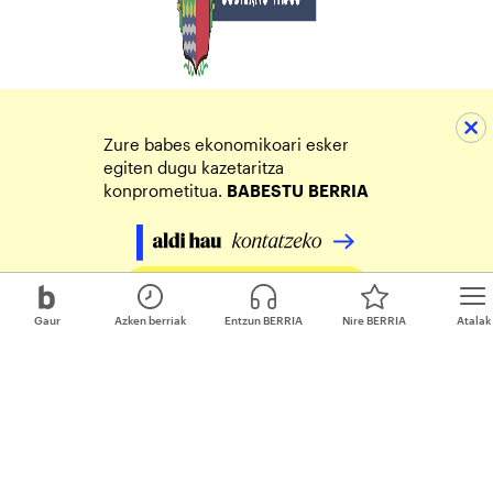
Zure babes ekonomikoari esker
egiten dugu kazetaritza
konprometitua.
BABESTU
BERRIA
Egin zure ekarpena
Gaur
Azken berriak
Entzun BERRIA
Nire BERRIA
Atalak