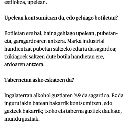
estilokoa, upelean.
Upelean kontsumitzen da, edo gehiago botiletan?
Botiletan ere bai, baina gehiago upelean, pubetan-
eta, garagardoaren antzera. Marka industrial
handientzat pubetan saltzeko edaria da sagardoa;
txikiagoek saltzen dute botila handietan ere,
ardoaren antzera.
Tabernetan asko eskatzen da?
Ingalaterran alkohol guztiaren %9 da sagardoa. Ez da
inguru jakin batean bakarrik kontsumitzen, edo
gazteek bakarrik; txoko eta taberna guztiek daukate,
mundu guztiak.