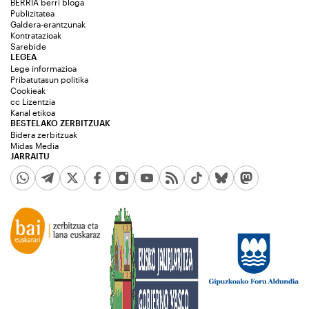
BERRIA berri bloga
Publizitatea
Galdera-erantzunak
Kontratazioak
Sarebide
LEGEA
Lege informazioa
Pribatutasun politika
Cookieak
cc Lizentzia
Kanal etikoa
BESTELAKO ZERBITZUAK
Bidera zerbitzuak
Midas Media
JARRAITU