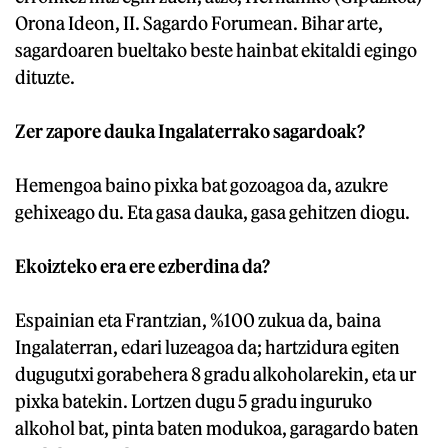
Orona Ideon, II. Sagardo Forumean. Bihar arte,
sagardoaren bueltako beste hainbat ekitaldi egingo
dituzte.
Zer zapore dauka Ingalaterrako sagardoak?
Hemengoa baino pixka bat gozoagoa da, azukre
gehixeago du. Eta gasa dauka, gasa gehitzen diogu.
Ekoizteko era ere ezberdina da?
Espainian eta Frantzian, %100 zukua da, baina
Ingalaterran, edari luzeagoa da; hartzidura egiten
dugugutxi gorabehera 8 gradu alkoholarekin, eta ur
pixka batekin. Lortzen dugu 5 gradu inguruko
alkohol bat, pinta baten modukoa, garagardo baten