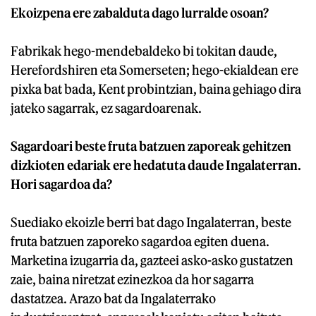
Ekoizpena ere zabalduta dago lurralde osoan?
Fabrikak hego-mendebaldeko bi tokitan daude,
Herefordshiren eta Somerseten; hego-ekialdean ere
pixka bat bada, Kent probintzian, baina gehiago dira
jateko sagarrak, ez sagardoarenak.
Sagardoari beste fruta batzuen zaporeak gehitzen
dizkioten edariak ere hedatuta daude Ingalaterran.
Hori sagardoa da?
Suediako ekoizle berri bat dago Ingalaterran, beste
fruta batzuen zaporeko sagardoa egiten duena.
Marketina izugarria da, gazteei asko-asko gustatzen
zaie, baina niretzat ezinezkoa da hor sagarra
dastatzea. Arazo bat da Ingalaterrako