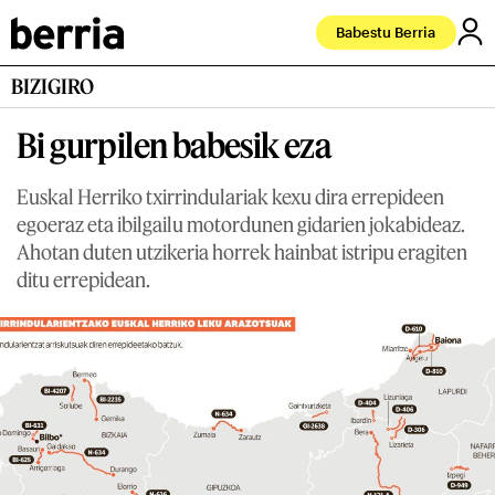
Babestu Berria
BIZIGIRO
Bi gurpilen babesik eza
Euskal Herriko txirrindulariak kexu dira errepideen
egoeraz eta ibilgailu motordunen gidarien jokabideaz.
Ahotan duten utzikeria horrek hainbat istripu eragiten
ditu errepidean.