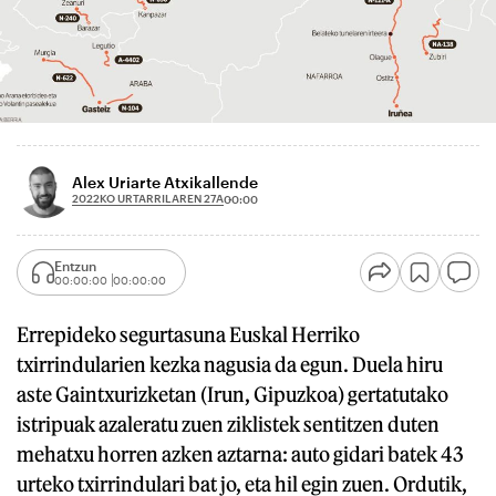
Alex Uriarte Atxikallende
2022KO URTARRILAREN 27A
00:00
Entzun
00:00:00
00:00:00
Errepideko segurtasuna Euskal Herriko
txirrindularien kezka nagusia da egun. Duela hiru
aste Gaintxurizketan (Irun, Gipuzkoa) gertatutako
istripuak azaleratu zuen ziklistek sentitzen duten
mehatxu horren azken aztarna: auto gidari batek 43
urteko txirrindulari bat jo, eta hil egin zuen. Ordutik,