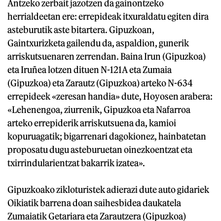
Antzeko zerbait jazotzen da gainontzeko
herrialdeetan ere: errepideak itxuraldatu egiten dira
asteburutik aste bitartera. Gipuzkoan,
Gaintxurizketa gailendu da, aspaldion, gunerik
arriskutsuenaren zerrendan. Baina Irun (Gipuzkoa)
eta Iruñea lotzen dituen N-121A eta Zumaia
(Gipuzkoa) eta Zarautz (Gipuzkoa) arteko N-634
errepideek «zeresan handia» dute, Hoyosen arabera:
«Lehenengoa, ziurrenik, Gipuzkoa eta Nafarroa
arteko errepiderik arriskutsuena da, kamioi
kopuruagatik; bigarrenari dagokionez, hainbatetan
proposatu dugu asteburuetan oinezkoentzat eta
txirrindularientzat bakarrik izatea».
Gipuzkoako zikloturistek adierazi dute auto gidariek
Oikiatik barrena doan saihesbidea daukatela
Zumaiatik Getariara eta Zarautzera (Gipuzkoa)