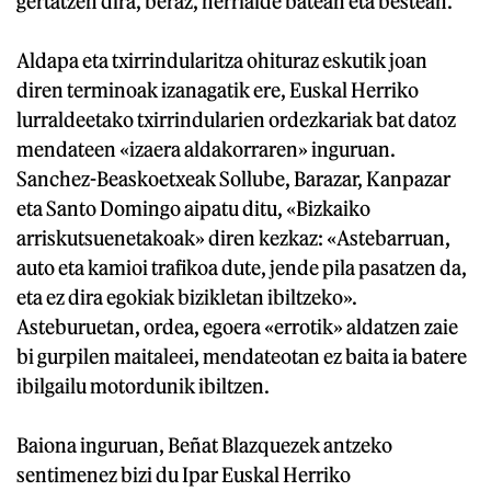
gertatzen dira, beraz, herrialde batean eta bestean.
Aldapa eta txirrindularitza ohituraz eskutik joan
diren terminoak izanagatik ere, Euskal Herriko
lurraldeetako txirrindularien ordezkariak bat datoz
mendateen «izaera aldakorraren» inguruan.
Sanchez-Beaskoetxeak Sollube, Barazar, Kanpazar
eta Santo Domingo aipatu ditu, «Bizkaiko
arriskutsuenetakoak» diren kezkaz: «Astebarruan,
auto eta kamioi trafikoa dute, jende pila pasatzen da,
eta ez dira egokiak bizikletan ibiltzeko».
Asteburuetan, ordea, egoera «errotik» aldatzen zaie
bi gurpilen maitaleei, mendateotan ez baita ia batere
ibilgailu motordunik ibiltzen.
Baiona inguruan, Beñat Blazquezek antzeko
sentimenez bizi du Ipar Euskal Herriko