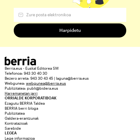
Berria.eus - Euskal Editorea SM
Telefonoa: 943 30 40 30
Bezero arreta: 943 30 43 45 | laguna@berria.eus
Webgunea:
webgunea@berria.eus
Publizitatea:
publi@bidera.eus
Harremanetan jarri
ORRIALDE KORPORATIBOAK
Ezagutu BERRIA Taldea
BERRIA berri bloga
Publizitatea
Galdera-erantzunak
Kontratazioak
Sarebide
LEGEA
Lege informazioa