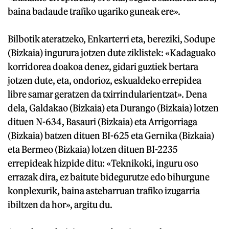
baina badaude trafiko ugariko guneak ere».
Bilbotik ateratzeko, Enkarterri eta, bereziki, Sodupe
(Bizkaia) ingurura jotzen dute ziklistek: «Kadaguako
korridorea doakoa denez, gidari guztiek bertara
jotzen dute, eta, ondorioz, eskualdeko errepidea
libre samar geratzen da txirrindularientzat». Dena
dela, Galdakao (Bizkaia) eta Durango (Bizkaia) lotzen
dituen N-634, Basauri (Bizkaia) eta Arrigorriaga
(Bizkaia) batzen dituen BI-625 eta Gernika (Bizkaia)
eta Bermeo (Bizkaia) lotzen dituen BI-2235
errepideak hizpide ditu: «Teknikoki, inguru oso
errazak dira, ez baitute bidegurutze edo bihurgune
konplexurik, baina astebarruan trafiko izugarria
ibiltzen da hor», argitu du.