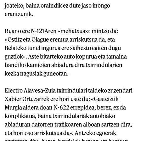
joateko, baina oraindik ez dute jaso inongo
erantzunik.
Ruano ere N-121Aren «mehatxuaz» mintzo da:
«Ostitz eta Olague eremua arriskutsua da, eta
Belateko tunel ingurua ere saihestu egiten dugu
guztiok». Aste bitarteko auto kopurua eta tamaina
handiko kamioien abiadura dira txirrindularien
kezka nagusiak guneotan.
Electro Alavesa-Zuia txirrindulari taldeko zuzendari
Xabier Ortuzarrek ere hori uste du: «Gasteiztik
Murgia aldera doan N-622 errepidea, berez, ez da
konplikatua, baina txirrindulariak autobiako
abiaduran datorren trafikoaren alboan sartzen dira,
eta hori oso arriskutsua da». Antzeko egoerak