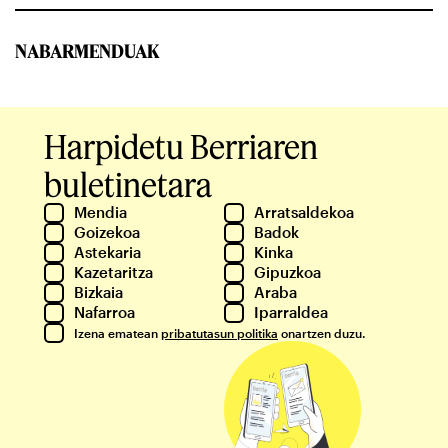
NABARMENDUAK
Harpidetu Berriaren
buletinetara
Mendia
Arratsaldekoa
Goizekoa
Badok
Astekaria
Kinka
Kazetaritza
Gipuzkoa
Bizkaia
Araba
Nafarroa
Iparraldea
Izena ematean
pribatutasun politika
onartzen duzu.