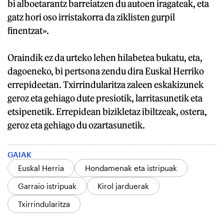
bi alboetarantz barreiatzen du autoen iragateak, eta
gatz hori oso irristakorra da ziklisten gurpil
finentzat».
Oraindik ez da urteko lehen hilabetea bukatu, eta,
dagoeneko, bi pertsona zendu dira Euskal Herriko
errepideetan. Txirrindularitza zaleen eskakizunek
geroz eta gehiago dute presiotik, larritasunetik eta
etsipenetik. Errepidean bizikletaz ibiltzeak, ostera,
geroz eta gehiago du ozartasunetik.
GAIAK
Euskal Herria
Hondamenak eta istripuak
Garraio istripuak
Kirol jarduerak
Txirrindularitza