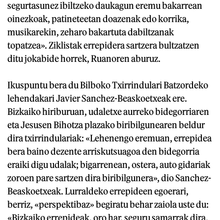
segurtasunez ibiltzeko daukagun eremu bakarrean
oinezkoak, patineteetan doazenak edo korrika,
musikarekin, zeharo bakartuta dabiltzanak
topatzea». Ziklistak errepidera sartzera bultzatzen
ditu jokabide horrek, Ruanoren aburuz.
Ikuspuntu bera du Bilboko Txirrindulari Batzordeko
lehendakari Javier Sanchez-Beaskoetxeak ere.
Bizkaiko hiriburuan, udaletxe aurreko bidegorriaren
eta Jesusen Bihotza plazako biribilgunearen beldur
dira txirrindulariak: «Lehenengo eremuan, errepidea
bera baino dezente arriskutsuagoa den bidegorria
eraiki digu udalak; bigarrenean, ostera, auto gidariak
zoroen pare sartzen dira biribilgunera», dio Sanchez-
Beaskoetxeak. Lurraldeko errepideen egoerari,
berriz, «perspektibaz» begiratu behar zaiola uste du:
«Bizkaiko errepideak, oro har, seguru samarrak dira,