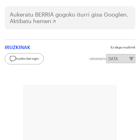
Aukeratu
BERRIA
gogoko iturri gisa Googlen.
Aktibatu hemen
IRUZKINAK
Ez dago iruzkinik
Iruzkin bat egin
ORDENATU