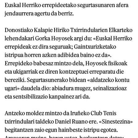
Euskal Herriko errepideetako segurtasunaren afera
jendaurrera agertu da berriz.
Donostiako Kalapie Hiriko Txirrindularien Elkarteko
lehendakari Gorka Hoyosek argi du: «Euskal Herriko
errepideak ez dira seguruak; Gaintxurizketako
istripua horren azken adibidea baino ez da».
Errepideko babesaz mintzo dela, Hoyosek fisikoak
eta ukigarriak ez diren kontzeptuei erreparatu die
bereziki. Segurtasunerako bidean «aldatzeko kontu
ugari» daudela dio: abiadura mugez, seinalizazioaz
eta sentsibilizazio kanpainez ari da.
Antzeko moldez mintzo da Iruñeko Club Tenis
txirrindulari taldeko Daniel Ruano ere. «Sinestezina»
begitantzen zaio egun hainbeste istripu egotea.
Arazoaren muina, haren ustez, hezkuntzan datza: