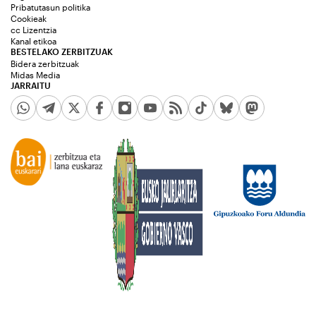
Pribatutasun politika
Cookieak
cc Lizentzia
Kanal etikoa
BESTELAKO ZERBITZUAK
Bidera zerbitzuak
Midas Media
JARRAITU