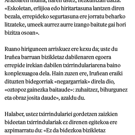
«Eskoletan, erlijioa edo hiritartasuna lantzen diren
bezala, errepideko segurtasuna ere jorratu beharko
litzateke, umeek aurrez aurre izango baitute gai hori
bizitza osoan».
Ruano hiriguneen arriskuez ere kexu da; uste du
Iruñea barruan bizikletaz dabilenaren egoera
errepide irekian dabilen txirrindulariarena baino
konplexuagoa dela. Hain zuzen ere, Iruñean eraiki
dituzten bidegorriak «negargarriak» direla dio,
«oztopoz gainezka baitaude»: zuhaitzez, bihurgunez
eta obraz josita daude», azaldu du.
Halaber, ustez txirrindulariei gordetzen zaizkien
bideetan txirrindulariak ez direnen egitekoa ere
azpimarratu du: «Ez da bidezkoa bizikletaz