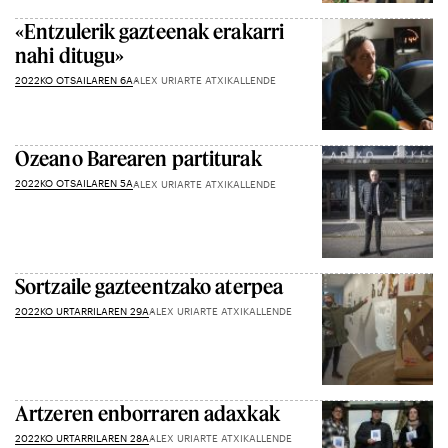
«Entzulerik gazteenak erakarri
nahi ditugu»
2022KO OTSAILAREN 6A
ALEX URIARTE ATXIKALLENDE
Ozeano Barearen partiturak
2022KO OTSAILAREN 5A
ALEX URIARTE ATXIKALLENDE
Sortzaile gazteentzako aterpea
2022KO URTARRILAREN 29A
ALEX URIARTE ATXIKALLENDE
Artzeren enborraren adaxkak
2022KO URTARRILAREN 28A
ALEX URIARTE ATXIKALLENDE