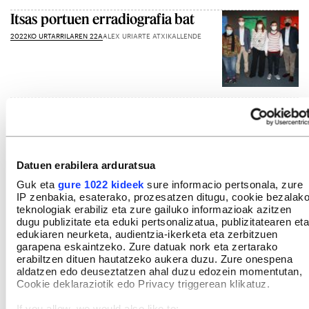
Itsas portuen erradiografia bat
2022KO URTARRILAREN 22A
ALEX URIARTE ATXIKALLENDE
Gehiago ikusi
Datuen erabilera arduratsua
Guk eta
gure 1022 kideek
sure informacio pertsonala, zure
IP zenbakia, esaterako, prozesatzen ditugu, cookie bezalak
teknologiak erabiliz eta zure gailuko informazioak azitzen
dugu publizitate eta eduki pertsonalizatua, publizitatearen eta
edukiaren neurketa, audientzia-ikerketa eta zerbitzuen
garapena eskaintzeko. Zure datuak nork eta zertarako
erabiltzen dituen hautatzeko aukera duzu. Zure onespena
aldatzen edo deuseztatzen ahal duzu edozein momentutan,
Cookie deklaraziotik edo Privacy triggerean klikatuz.
If you allow, we would also like to: