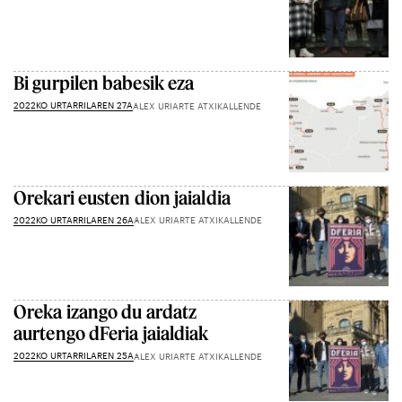
Bi gurpilen babesik eza
2022KO URTARRILAREN 27A
ALEX URIARTE ATXIKALLENDE
Orekari eusten dion jaialdia
2022KO URTARRILAREN 26A
ALEX URIARTE ATXIKALLENDE
Oreka izango du ardatz
aurtengo dFeria jaialdiak
2022KO URTARRILAREN 25A
ALEX URIARTE ATXIKALLENDE