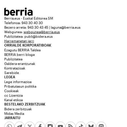
Berria.eus - Euskal Editorea SM
Telefonoa: 943 30 40 30
Bezero arreta: 943 30 43 45 | laguna@berria.eus
Webgunea:
webgunea@berria.eus
Publizitatea:
publi@bidera.eus
Harremanetan jarri
ORRIALDE KORPORATIBOAK
Ezagutu BERRIA Taldea
BERRIA berri bloga
Publizitatea
Galdera-erantzunak
Kontratazioak
Sarebide
LEGEA
Lege informazioa
Pribatutasun politika
Cookieak
cc Lizentzia
Kanal etikoa
BESTELAKO ZERBITZUAK
Bidera zerbitzuak
Midas Media
JARRAITU