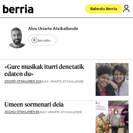
Babestu Berria
Alex Uriarte Atxikallende
Jarraitu
«Gure musikak iturri denetatik
edaten du»
2022KO OTSAILAREN 22A
ALEX URIARTE ATXIKALLENDE
Umeen sormenari deia
2022KO OTSAILAREN 8A
ALEX URIARTE ATXIKALLENDE