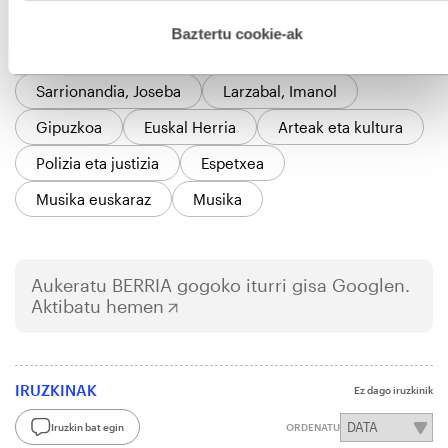
ezagunean.
hau onartuz gero, teknologia hori erabiltzeko baimen
esplizitua ematen diguzu.
Gehiago irakurri
Baztertu cookie-ak
GAIAK
Sarrionandia, Joseba
Larzabal, Imanol
Gipuzkoa
Euskal Herria
Arteak eta kultura
Polizia eta justizia
Espetxea
Musika euskaraz
Musika
Aukeratu
BERRIA
gogoko iturri gisa Googlen.
Aktibatu hemen
IRUZKINAK
Ez dago iruzkinik
Iruzkin bat egin
ORDENATU