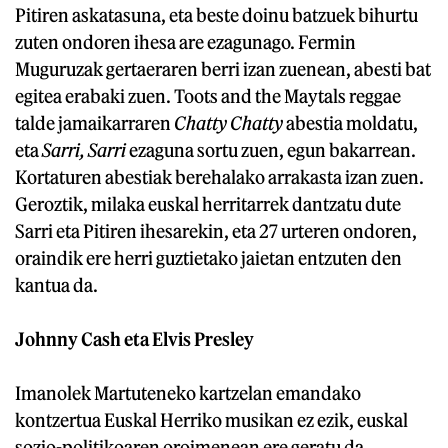
Pitiren askatasuna, eta beste doinu batzuek bihurtu
zuten ondoren ihesa are ezagunago. Fermin
Muguruzak gertaeraren berri izan zuenean, abesti bat
egitea erabaki zuen. Toots and the Maytals reggae
talde jamaikarraren
Chatty Chatty
abestia moldatu,
eta
Sarri, Sarri
ezaguna sortu zuen, egun bakarrean.
Kortaturen abestiak berehalako arrakasta izan zuen.
Geroztik, milaka euskal herritarrek dantzatu dute
Sarri eta Pitiren ihesarekin, eta 27 urteren ondoren,
oraindik ere herri guztietako jaietan entzuten den
kantua da.
Johnny Cash eta Elvis Presley
Imanolek Martuteneko kartzelan emandako
kontzertua Euskal Herriko musikan ez ezik, euskal
sozio-politikoaren oroimenean ere geratu da