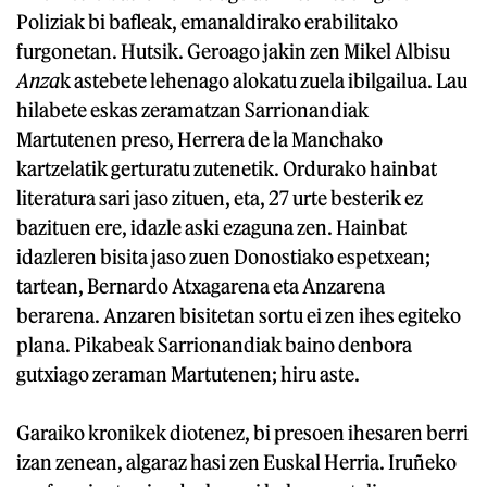
Poliziak bi bafleak, emanaldirako erabilitako
furgonetan. Hutsik. Geroago jakin zen Mikel Albisu
Anza
k astebete lehenago alokatu zuela ibilgailua. Lau
hilabete eskas zeramatzan Sarrionandiak
Martutenen preso, Herrera de la Manchako
kartzelatik gerturatu zutenetik. Ordurako hainbat
literatura sari jaso zituen, eta, 27 urte besterik ez
bazituen ere, idazle aski ezaguna zen. Hainbat
idazleren bisita jaso zuen Donostiako espetxean;
tartean, Bernardo Atxagarena eta Anzarena
berarena. Anzaren bisitetan sortu ei zen ihes egiteko
plana. Pikabeak Sarrionandiak baino denbora
gutxiago zeraman Martutenen; hiru aste.
Garaiko kronikek diotenez, bi presoen ihesaren berri
izan zenean, algaraz hasi zen Euskal Herria. Iruñeko