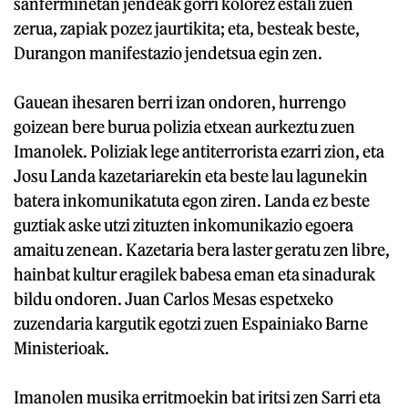
sanferminetan jendeak gorri kolorez estali zuen
zerua, zapiak pozez jaurtikita; eta, besteak beste,
Durangon manifestazio jendetsua egin zen.
Gauean ihesaren berri izan ondoren, hurrengo
goizean bere burua polizia etxean aurkeztu zuen
Imanolek. Poliziak lege antiterrorista ezarri zion, eta
Josu Landa kazetariarekin eta beste lau lagunekin
batera inkomunikatuta egon ziren. Landa ez beste
guztiak aske utzi zituzten inkomunikazio egoera
amaitu zenean. Kazetaria bera laster geratu zen libre,
hainbat kultur eragilek babesa eman eta sinadurak
bildu ondoren. Juan Carlos Mesas espetxeko
zuzendaria kargutik egotzi zuen Espainiako Barne
Ministerioak.
Imanolen musika erritmoekin bat iritsi zen Sarri eta