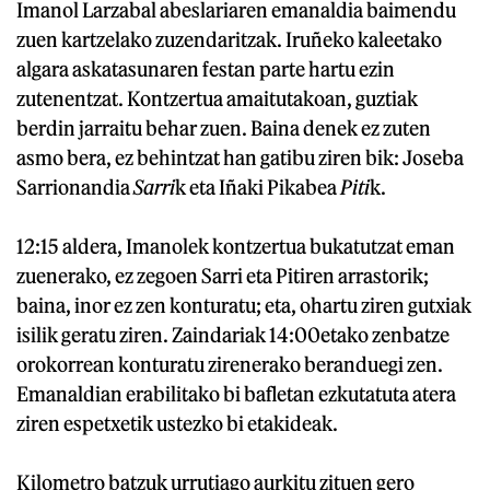
Imanol Larzabal abeslariaren emanaldia baimendu
zuen kartzelako zuzendaritzak. Iruñeko kaleetako
algara askatasunaren festan parte hartu ezin
zutenentzat. Kontzertua amaitutakoan, guztiak
berdin jarraitu behar zuen. Baina denek ez zuten
asmo bera, ez behintzat han gatibu ziren bik: Joseba
Sarrionandia
Sarri
k eta Iñaki Pikabea
Piti
k.
12:15 aldera, Imanolek kontzertua bukatutzat eman
zuenerako, ez zegoen Sarri eta Pitiren arrastorik;
baina, inor ez zen konturatu; eta, ohartu ziren gutxiak
isilik geratu ziren. Zaindariak 14:00etako zenbatze
orokorrean konturatu zirenerako beranduegi zen.
Emanaldian erabilitako bi bafletan ezkutatuta atera
ziren espetxetik ustezko bi etakideak.
Kilometro batzuk urrutiago aurkitu zituen gero