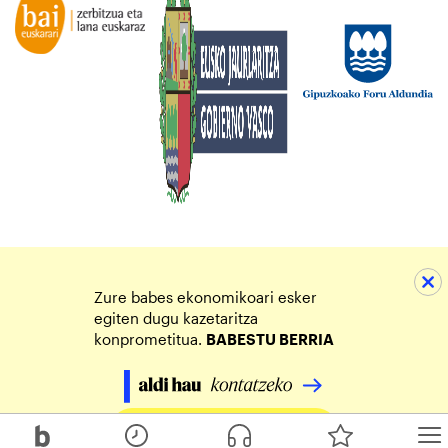
Zure babes ekonomikoari esker
egiten dugu kazetaritza
konprometitua.
BABESTU BERRIA
Egin zure ekarpena