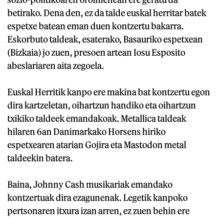
betirako. Dena den, ez da talde euskal herritar batek
espetxe batean eman duen kontzertu bakarra.
Eskorbuto taldeak, esaterako, Basauriko espetxean
(Bizkaia) jo zuen, presoen artean Iosu Esposito
abeslariaren aita zegoela.
Euskal Herritik kanpo ere makina bat kontzertu egon
dira kartzeletan, oihartzun handiko eta oihartzun
txikiko taldeek emandakoak. Metallica taldeak
hilaren 6an Danimarkako Horsens hiriko
espetxearen atarian Gojira eta Mastodon metal
taldeekin batera.
Baina, Johnny Cash musikariak emandako
kontzertuak dira ezagunenak. Legetik kanpoko
pertsonaren itxura izan arren, ez zuen behin ere