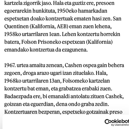
kartzela zigorrik jaso. Hala eta guztiz ere, presoen
egoerarekin hunkituta, 1950eko hamarkadan
espetxetan doako kontzertuak ematen hasi zen. San
Quentinen (Kalifornia, AEB) eman zuen lehena,
1958ko urtarrilaren 1ean. Lehen kontzertu horrekin
batera, Folson Prisoneko espetxean (Kalifornia)
emandako kontzertua da ezagunena.
1967. urtea amaitu zenean, Cashen ospea gain behera
zegoen, droga arazo ugari izan zituelako. Hala,
1968ko urtarrilaren 13an, Folsomeko kartzelan
kontzertu bat eman, eta grabatzea erabaki zuen.
Badaezpada ere, bi emanaldi antolatu zituen Cashek,
goizean eta eguerdian, dena ondo graba zedin.
Kontzertuaren bezperan, espetxeko gotzainak preso
batek idatzitako abesti bat erakutsi zion kantariari,
eta hurrengo egunean abestien zerrendan sartu zuen.