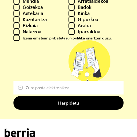
Mendia
Arratsaldekoa
Goizekoa
Badok
Astekaria
Kinka
Kazetaritza
Gipuzkoa
Bizkaia
Araba
Nafarroa
Iparraldea
Izena ematean
pribatutasun politika
onartzen duzu.