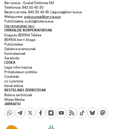
Berria.eus - Euskal Editorea SM
Telefonoa: 943 30 40 30
Bezero arreta: 943 30 43 45 | laguna@berria.eus
Webgunea:
webgunea@berria.eus
Publizitatea:
publi@bidera.eus
Harremanetan jarri
ORRIALDE KORPORATIBOAK
Ezagutu BERRIA Taldea
BERRIA berri bloga
Publizitatea
Galdera-erantzunak
Kontratazioak
Sarebide
LEGEA
Lege informazioa
Pribatutasun politika
Cookieak
cc Lizentzia
Kanal etikoa
BESTELAKO ZERBITZUAK
Bidera zerbitzuak
Midas Media
JARRAITU