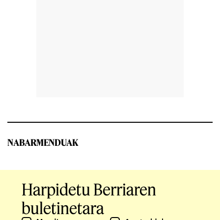
NABARMENDUAK
Harpidetu Berriaren
buletinetara