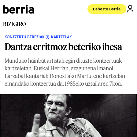
Babestu Berria
BIZIGIRO
KONTZERTU BEREZIAK (I). KARTZELAK
Dantza erritmoz beteriko ihesa
Munduko hainbat artistak egin dituzte kontzertuak
kartzeletan. Euskal Herrian, ezagunena Imanol
Larzabal kantariak Donostiako Martutene kartzelan
emandako kontzertua da, 1985eko uztailaren 7koa.