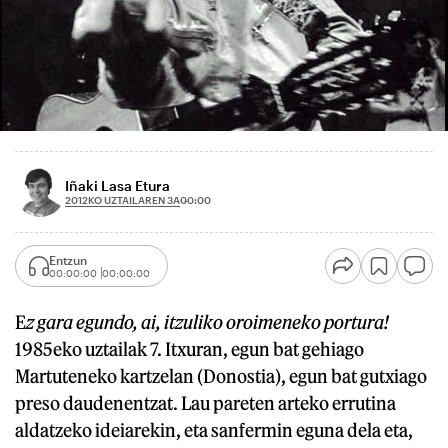
Iñaki Lasa Etura
2012KO UZTAILAREN 3A
00:00
Entzun
00:00:00
00:00:00
E
z gara egundo, ai, itzuliko oroimeneko portura!
1985eko uztailak 7. Itxuran, egun bat gehiago
Martuteneko kartzelan (Donostia), egun bat gutxiago
preso daudenentzat. Lau pareten arteko errutina
aldatzeko ideiarekin, eta sanfermin eguna dela eta,