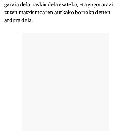
garaia dela «aski» dela esateko, eta gogorarazi
zuten matxismoaren aurkako borroka denen
ardura dela.