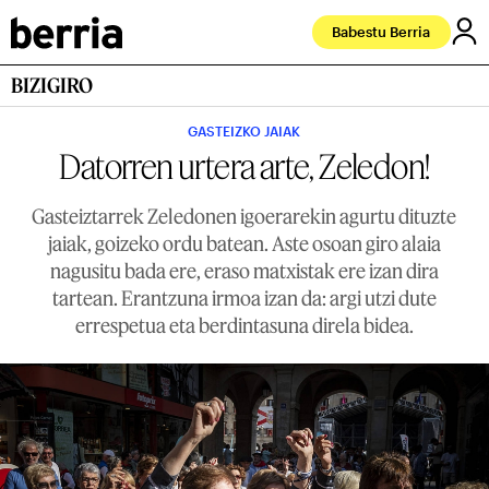
Babestu Berria
BIZIGIRO
GASTEIZKO JAIAK
Datorren urtera arte, Zeledon!
Gasteiztarrek Zeledonen igoerarekin agurtu dituzte
jaiak, goizeko ordu batean. Aste osoan giro alaia
nagusitu bada ere, eraso matxistak ere izan dira
tartean. Erantzuna irmoa izan da: argi utzi dute
errespetua eta berdintasuna direla bidea.