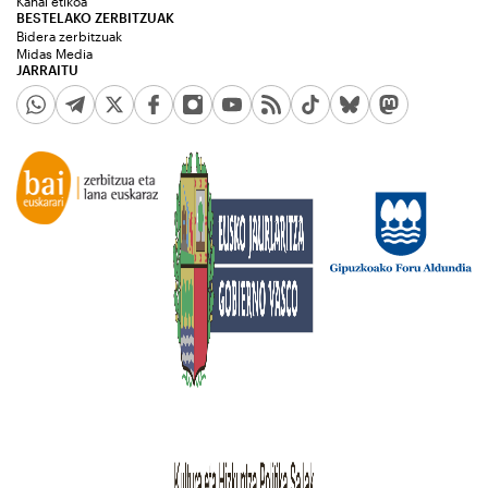
Kanal etikoa
BESTELAKO ZERBITZUAK
Bidera zerbitzuak
Midas Media
JARRAITU