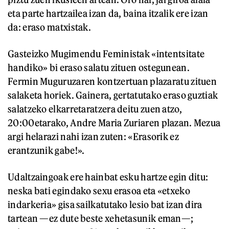
eta parte hartzailea izan da, baina itzalik ere izan
da: eraso matxistak.
Gasteizko Mugimendu Feministak «intentsitate
handiko» bi eraso salatu zituen ostegunean.
Fermin Muguruzaren kontzertuan plazaratu zituen
salaketa horiek. Gainera, gertatutako eraso guztiak
salatzeko elkarretaratzera deitu zuen atzo,
20:00etarako, Andre Maria Zuriaren plazan. Mezua
argi helarazi nahi izan zuten: «Erasorik ez
erantzunik gabe!».
Udaltzaingoak ere hainbat esku hartze egin ditu:
neska bati egindako sexu erasoa eta «etxeko
indarkeria» gisa sailkatutako lesio bat izan dira
tartean —ez dute beste xehetasunik eman—;