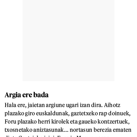
Argia ere bada
Hala ere, jaietan argiune ugari izan dira. Aihotz
plazako giro euskaldunak, gaztetxeko rap doinuek,
Foru plazako herri kirolek eta gaueko kontzertuek,
txosnetako aniztasunak... nortasun berezia ematen