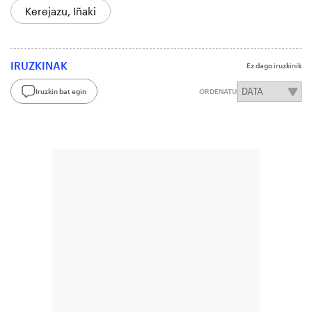
Kerejazu, Iñaki
IRUZKINAK
Ez dago iruzkinik
Iruzkin bat egin
ORDENATU