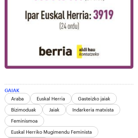
GAIAK
Araba
Euskal Herria
Gasteizko jaiak
Bizimoduak
Jaiak
Indarkeria matxista
Feminismoa
Euskal Herriko Mugimendu Feminista