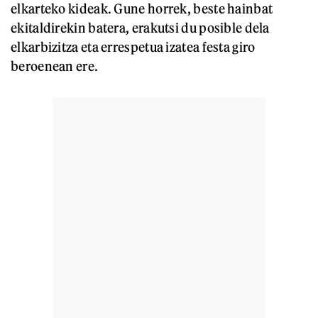
elkarteko kideak. Gune horrek, beste hainbat
ekitaldirekin batera, erakutsi du posible dela
elkarbizitza eta errespetua izatea festa giro
beroenean ere.