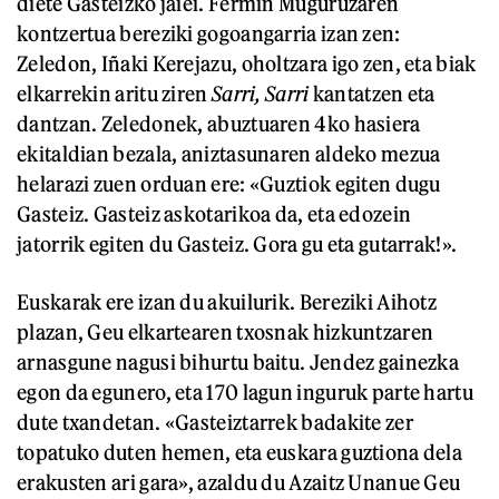
diete Gasteizko jaiei. Fermin Muguruzaren
kontzertua bereziki gogoangarria izan zen:
Zeledon, Iñaki Kerejazu, oholtzara igo zen, eta biak
elkarrekin aritu ziren
Sarri, Sarri
kantatzen eta
dantzan. Zeledonek, abuztuaren 4ko hasiera
ekitaldian bezala, aniztasunaren aldeko mezua
helarazi zuen orduan ere: «Guztiok egiten dugu
Gasteiz. Gasteiz askotarikoa da, eta edozein
jatorrik egiten du Gasteiz. Gora gu eta gutarrak!».
Euskarak ere izan du akuilurik. Bereziki Aihotz
plazan, Geu elkartearen txosnak hizkuntzaren
arnasgune nagusi bihurtu baitu. Jendez gainezka
egon da egunero, eta 170 lagun inguruk parte hartu
dute txandetan. «Gasteiztarrek badakite zer
topatuko duten hemen, eta euskara guztiona dela
erakusten ari gara», azaldu du Azaitz Unanue Geu