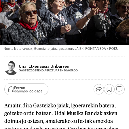
Neska beteranoak, Gasteizko jaiez gozatzen. JAIZKI FONTANEDA / FOKU
Unai Etxenausia Uribarren
2025EKO ABUZTUAREN 10A
GASTEIZ
05:00
Entzun
00:00:00
00:04:59
Amaitu dira Gasteizko jaiak, igoerarekin batera,
goizeko ordu batean. Udal Musika Bandak azken
doinua jo ostean, amaierako su festak emozioa
piztu zuen ikusleen artean. Oro har, jai giroa alaia