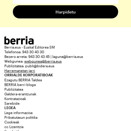
Berria.eus - Euskal Editorea SM
Telefonoa: 943 30 40 30
Bezero arreta: 943 30 43 45 | laguna@berria.eus
Webgunea:
webgunea@berria.eus
Publizitatea:
publi@bidera.eus
Harremanetan jarri
ORRIALDE KORPORATIBOAK
Ezagutu BERRIA Taldea
BERRIA berri bloga
Publizitatea
Galdera-erantzunak
Kontratazioak
Sarebide
LEGEA
Lege informazioa
Pribatutasun politika
Cookieak
cc Lizentzia