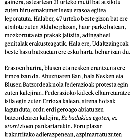
gainera, asteartean 21 urteko mutil bat atxilotu
zuten hiru emakumeri sexu erasoa egitea
leporatuta. Halaber, 47 urteko beste gizon bat ere
atxilotu zuten Aldabe plazan, haur parke batean,
mozkortuta eta prakak jaitsita, adingabeei
genitalak erakusteagatik. Hala ere, Udaltzaingoak
beste kasu batzuetan ere esku hartu behar izan du.
Erasoen harira, blusen eta nesken erantzuna ere
irmoa izan da. Abuztuaren 8an, hala Nesken eta
Blusen Batzordeak nola federazioak protesta egin
zuten kalejiran. Federazioko kideek elkarretaratze
isila egin zuten Errioxa kalean, sirena hotsak
lagunduta; ordu erdi geroago abiatu zen
batzordearen kalejira,
Ez badakizu egoten, ez
etorri
zioen pankartarekin. Foru plazan
irakurritako adierazpenean, azpimarratu zuten