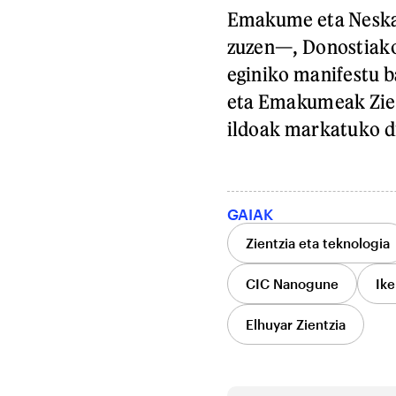
Emakume eta Neska 
zuzen—, Donostiako
eginiko manifestu b
eta Emakumeak Zien
ildoak markatuko d
GAIAK
Zientzia eta teknologia
CIC Nanogune
Ike
Elhuyar Zientzia