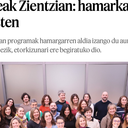
k Zientzian: hamarka
sten
 programak hamargarren aldia izango du aurt
 ezik, etorkizunari ere begiratuko dio.