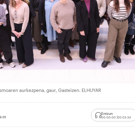
smoaren aurkezpena, gaur, Gasteizen. ELHUYAR
Entzun
2:25
00:00:00
00:03:34