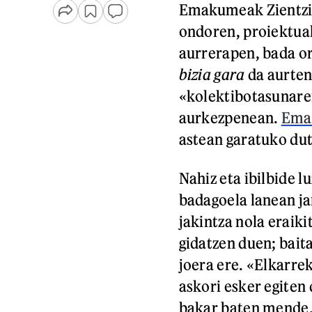
Emakumeak Zientz
ondoren, proiektua
aurrerapen, bada or
bizia gara
da aurten
«kolektibotasunare
aurkezpenean.
Ema
astean garatuko dut
Nahiz eta ibilbide l
badagoela lanean ja
jakintza nola eraiki
gidatzen duen; bait
joera ere. «Elkarre
askori esker egiten
bakar baten mende, 