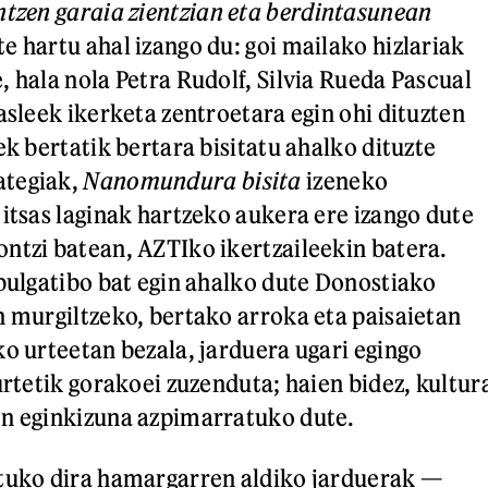
ntzen garaia zientzian eta berdintasunean
e hartu ahal izango du: goi mailako hizlariak
, hala nola Petra Rudolf, Silvia Rueda Pascual
asleek ikerketa zentroetara egin ohi dituzten
ek bertatik bertara bisitatu ahalko dituzte
ategiak,
Nanomundura bisita
izeneko
 itsas laginak hartzeko aukera ere izango dute
ntzi batean, AZTIko ikertzaileekin batera.
ibulgatibo bat egin ahalko dute Donostiako
n murgiltzeko, bertako arroka eta paisaietan
ko urteetan bezala, jarduera ugari egingo
urtetik gorakoei zuzenduta; haien bidez, kultur
en eginkizuna azpimarratuko dute.
ituko dira hamargarren aldiko jarduerak —