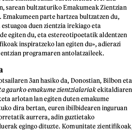
en, sarean bultzaturiko Emakumeak Zientzian
. Emakumeen parte hartzea bultzatzen du,
 estuagoa duen zientzia irekiago eta
de egiten du, eta estereotipoetatik aldentzen
fikoak inspiratzeko lan egiten du», adierazi
ntzian programaren antolatzaileek.
a
tsailaren 3an hasiko da, Donostian, Bilbon eta
ta gaurko emakume zientzialariak
ekitaldiare
keta arlotan lan egiten duten emakume
rtuko dira bertan, euren ibilbidearen inguruan
orretatik aurrera, adin guztietako
uerak egingo dituzte. Komunitate zientifikoak