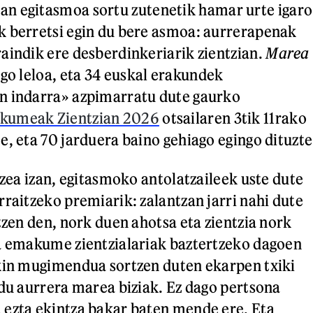
ian
egitasmoa sortu zutenetik hamar urte igaro
k berretsi egin du bere asmoa: aurrerapenak
aindik ere desberdinkeriarik zientzian.
Marea
go leloa, eta 34 euskal erakundek
n indarra» azpimarratu dute gaurko
kumeak Zientzian 2026
otsailaren 3tik 11rako
e, eta 70 jarduera baino gehiago egingo dituzte
uzea izan, egitasmoko antolatzaileek uste dute
rraitzeko premiarik: zalantzan jarri nahi dute
tzen den, nork duen ahotsa eta zientzia nork
a emakume zientzialariak baztertzeko dagoen
kin mugimendua sortzen duten ekarpen txiki
 du aurrera marea biziak. Ez dago pertsona
ezta ekintza bakar baten mende ere. Eta