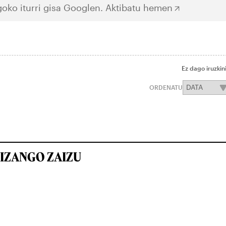
oko iturri gisa Googlen.
Aktibatu hemen
Ez dago iruzkin
ORDENATU
IZANGO ZAIZU