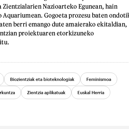
Zientzialarien Nazioarteko Egunean, hain
 Aquariumean. Gogoeta prozesu baten ondoti
aten berri emango dute amaierako ekitaldian,
tzian proiektuaren etorkizuneko
itu.
Biozientziak eta bioteknologiak
Feminismoa
rkuntza
Zientzia aplikatuak
Euskal Herria