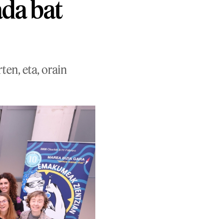
da bat
en, eta, orain