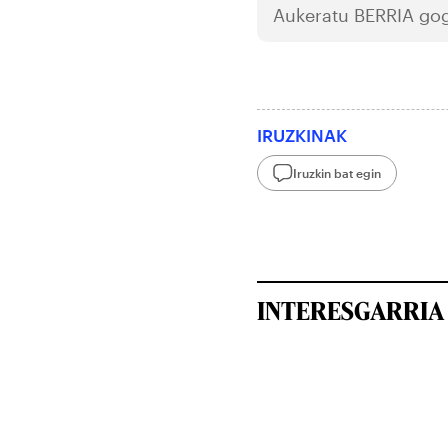
Aukeratu
BERRIA
gog
IRUZKINAK
Iruzkin bat egin
INTERESGARRIA 