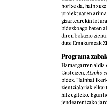
horixe da, hain zuz
proiektuaren arima
gizartearekin lotura
bidezkoago baten al
diren bokazio zienti
dute Emakumeak Zie
Programa zabal
Hamargarren aldia o
Gasteizen,
Atzoko e
bidez. Hainbat iker
zientzialariak elka
hitz egiteko. Egun h
jendearentzako jard