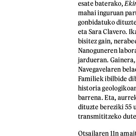
esate baterako,
Eki
mahai inguruan part
gonbidatuko dituzte
eta Sara Clavero. Ik
bisitez gain, nerabe
Nanoguneren labor
jardueran. Gainera,
Navegavelaren belao
Familiek ibilbide d
historia geologikoa
barrena. Eta, aurre
dituzte bereziki 55 
transmititzeko dut
Otsailaren 11n ama