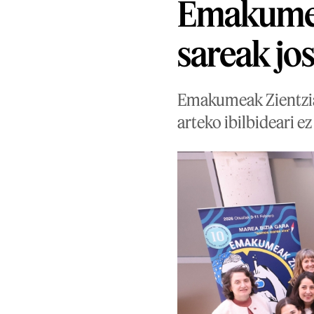
Emakumea
sareak jo
Emakumeak Zientzian
arteko ibilbideari ez