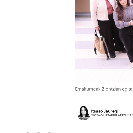
Emakumeak Zientzian egita
Itsaso Jauregi
2026KO URTARRILAREN 14A
1