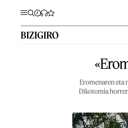
BIZIGIRO
«Erom
Eromenaren eta n
Dikotomia horren 