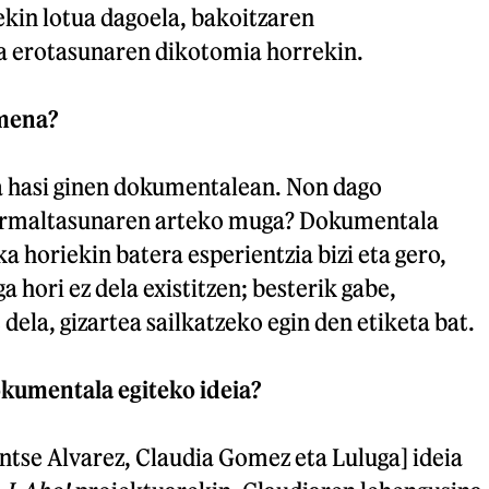
kin lotua dagoela, bakoitzaren
 erotasunaren dikotomia horrekin.
omena?
a hasi ginen dokumentalean. Non dago
ormaltasunaren arteko muga? Dokumentala
a horiekin batera esperientzia bizi eta gero,
 hori ez dela existitzen; besterik gabe,
 dela, gizartea sailkatzeko egin den etiketa bat.
kumentala egiteko ideia?
ntse Alvarez, Claudia Gomez eta Luluga] ideia