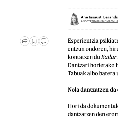
Ane Insausti Barandi
2023KO MAIATZARE
ANOETA
Esperientzia psikia
entzun ondoren, hir
kontatzen du
Bailar 
Dantzari horietako 
Tabuak albo batera u
Nola dantzatzen da
Hori da dokumentale
dantzatzen den erom