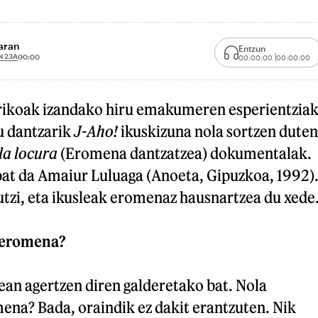
aran
Entzun
N 23A
00:00
00:00:00
00:00:00
trikoak izandako hiru emakumeren esperientzia
u dantzarik
J-Aho!
ikuskizuna nola sortzen duten
la locura
(Eromena dantzatzea) dokumentalak.
bat da Amaiur Luluaga (Anoeta, Gipuzkoa, 1992)
tzi, eta ikusleak eromenaz hausnartzea du xede
 eromena?
an agertzen diren galderetako bat. Nola
ena? Bada, oraindik ez dakit erantzuten. Nik