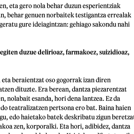
en, eta gero nola behar duzun esperientziak
n, behar genuen norbaitek testigantza errealak
 geratu gure ideiagintzan: gehiago sakondu nahi
egiten duzue delirioaz, farmakoez, suizidioaz,
, eta beraientzat oso gogorrak izan diren
atzen dituzte. Era berean, dantza piezarentzat
en, nolabait esanda, hori dena lantzea. Ez da
edo teatralizatzen pertsona ero bat. Baina haien
gu, edo haietako batek deskribatu zigun beretza
lakoa zen, korporalki. Eta hori, adibidez, dantza