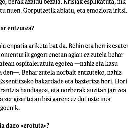
go, berak azaldu bezala. Krisiak esplikatuta, nik
tu nuen. Gorputzetik abiatu, eta emoziora iritsi.
kar entzutea?
a enpatia ariketa bat da. Behin eta berriz esate
 momenturik gogorrenetan agian ez zutela behar
batean ospitaleratuta egotea —nahiz eta kasu
 den—. Behar zutela norbait entzuteko, nahiz
 Ez sentitzeko bakardade eta baztertze hori. Hori
lerantzia handiagoa, eta norberak auzitan jartzea
zer gizartetan bizi garen: ez dut uste inor
goenik.
ia dago «erotuta»?