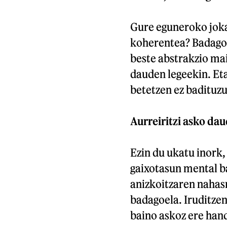
Gure eguneroko joka
koherentea? Badago 
beste abstrakzio mai
dauden legeekin. Eta
betetzen ez badituzu
Aurreiritzi asko da
Ezin du ukatu inork,
gaixotasun mental b
anizkoitzaren nahas
badagoela. Iruditze
baino askoz ere hand