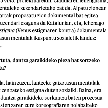
,
J-Aho!
proiektuarekin. Claudiaren lehengusina,
ntaleko zuzendarietako bat da. Aipatu zionean
Martak proposatu zion dokumental bat egitea.
zuzendari ezaguna da Katalunian, eta, lehenago
estigma
(Venus estigmaren kontra) dokumentala
asun mentalak ikuspuntu sozialetik landuz:
..
tuta, dantza garaikideko pieza bat sortzeko
ta?
da, hain zuzen, lantzeko gaixotasun mentalak
 zenbateko estigma duten sozialki. Baina, era
e dantza garaikideko sorkuntza baten prozesua
asten zaren zure koreografiaren nolabaiteko