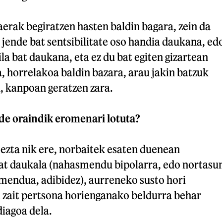
erak begiratzen hasten baldin bagara, zein da
jende bat sentsibilitate oso handia daukana, ed
la bat daukana, eta ez du bat egiten gizartean
, horrelakoa baldin bazara, arau jakin batzuk
, kanpoan geratzen zara.
ude oraindik eromenari lotuta?
 ezta nik ere, norbaitek esaten duenean
at daukala (nahasmendu bipolarra, edo nortasu
mendua, adibidez), aurreneko susto hori
n zait pertsona horienganako beldurra behar
iagoa dela.