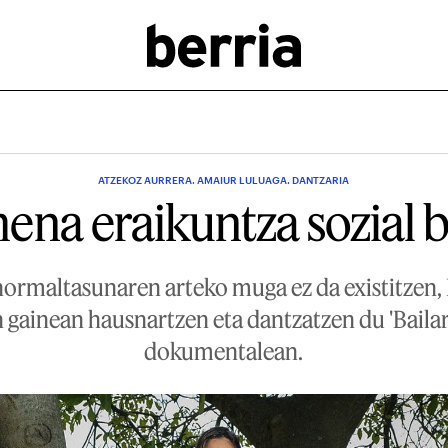
ATZEKOZ AURRERA. AMAIUR LULUAGA. DANTZARIA
ena eraikuntza sozial b
ormaltasunaren arteko muga ez da existitzen, 
gainean hausnartzen eta dantzatzen du 'Bailar 
dokumentalean.