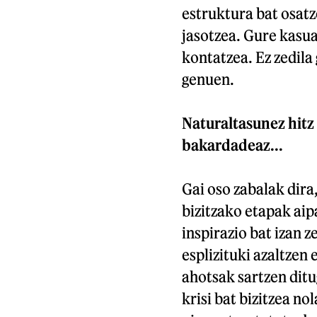
estruktura bat osatz
jasotzea. Gure kasua
kontatzea. Ez zedila
genuen.
Naturaltasunez hitz 
bakardadeaz...
Gai oso zabalak dira
bizitzako etapak aip
inspirazio bat izan z
esplizituki azaltzen 
ahotsak sartzen ditu
krisi bat bizitzea no