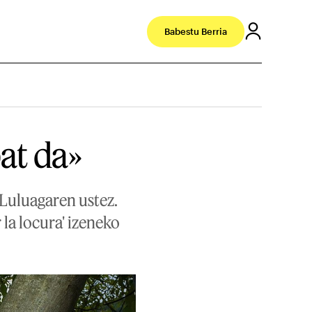
Babestu Berria
at da»
Luluagaren ustez.
la locura' izeneko