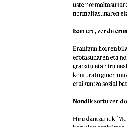
uste normaltasunare
normaltasunaren eta
Izan ere, zer da er
Erantzun horren bil
erotasunaren eta n
grabatu eta hiru nesk
konturatu ginen muga
eraikuntza sozial bat
Nondik sortu zen do
Hiru dantzariok [Mo