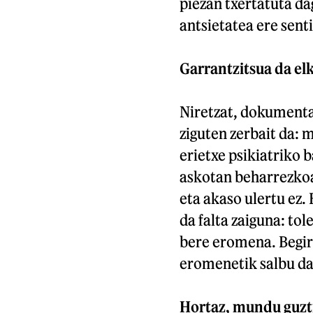
piezan txertatuta da
antsietatea ere senti
Garrantzitsua da el
Niretzat, dokumental
ziguten zerbait da:
erietxe psikiatriko 
askotan beharrezkoa
eta akaso ulertu ez.
da falta zaiguna: to
bere eromena. Begira 
eromenetik salbu da
Hortaz, mundu guzt