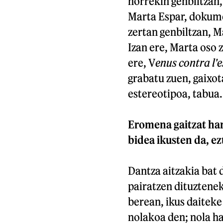
horrekin genbiltzan
Marta Espar, dokume
zertan genbiltzan, 
Izan ere, Marta oso 
ere, V
enus contra l'
grabatu zuen, gaixot
estereotipoa, tabua.
Eromena gaitzat har
bidea ikusten da, ez
Dantza aitzakia bat 
pairatzen dituztenek
berean, ikus daitek
nolakoa den; nola h