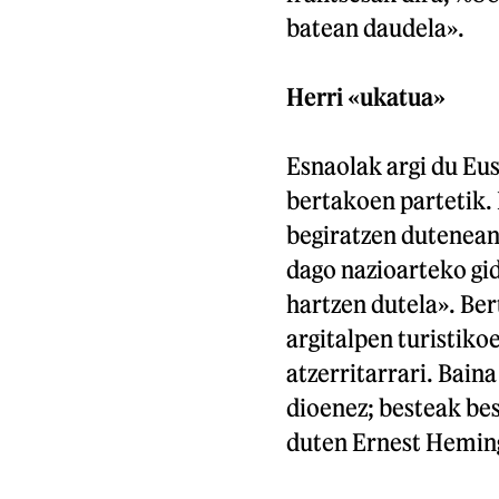
batean daudela».
Herri «ukatua»
Esnaolak argi du Eus
bertakoen partetik.
begiratzen dutenean 
dago nazioarteko gid
hartzen dutela». Ber
argitalpen turistiko
atzerritarrari. Bain
dioenez; besteak best
duten Ernest Heming