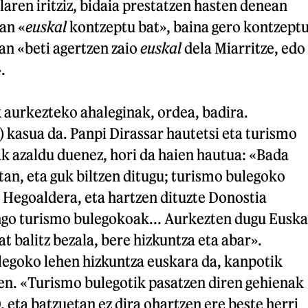
laren iritziz, bidaia prestatzen hasten denean
an «
euskal
kontzeptu bat», baina gero kontzept
an «beti agertzen zaio
euskal
dela Miarritze, edo
.
 aurkezteko ahaleginak, ordea, badira.
 kasua da. Panpi Dirassar hautetsi eta turismo
k azaldu duenez, hori da haien hautua: «Bada
tan, eta guk biltzen ditugu; turismo bulegoko
a Hegoaldera, eta hartzen dituzte Donostia
ngo turismo bulegokoak... Aurkezten dugu Euska
bat balitz bezala, bere hizkuntza eta abar».
legoko lehen hizkuntza euskara da, kanpotik
en. «Turismo bulegotik pasatzen diren gehienak
, eta batzuetan ez dira ohartzen ere beste herri