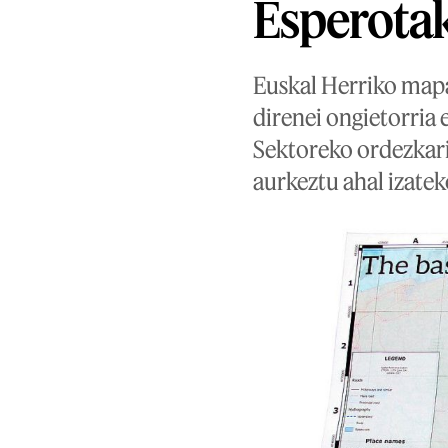
Esperotak
Euskal Herriko mapa 
direnei ongietorria
Sektoreko ordezkaria
aurkeztu ahal izatek