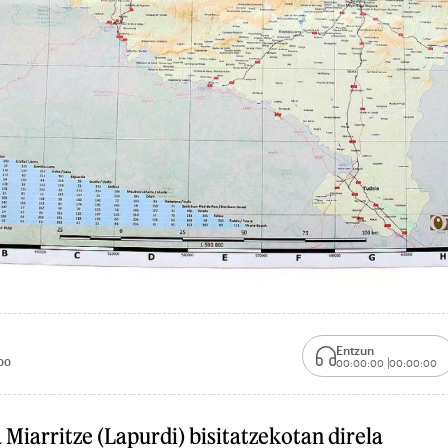
Entzun
00
00:00:00
00:00:00
iarritze (Lapurdi) bisitatzekotan direla