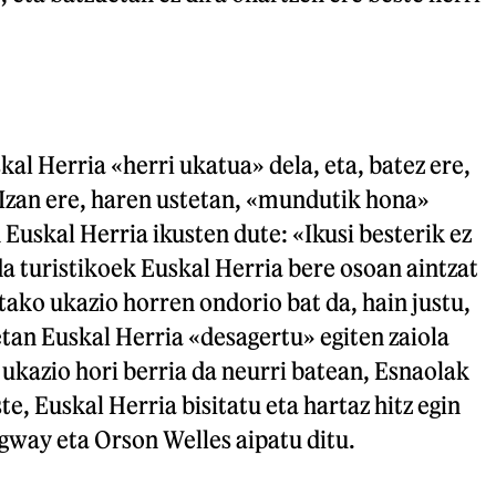
kal Herria «herri ukatua» dela, eta, batez ere,
 Izan ere, haren ustetan, «mundutik hona»
Euskal Herria ikusten dute: «Ikusi besterik ez
a turistikoek Euskal Herria bere osoan aintzat
tako ukazio horren ondorio bat da, hain justu,
etan Euskal Herria «desagertu» egiten zaiola
a ukazio hori berria da neurri batean, Esnaolak
e, Euskal Herria bisitatu eta hartaz hitz egin
way eta Orson Welles aipatu ditu.