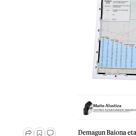
Maite Alustiza
2017KO AZAROAREN 29A
00:
Demagun Baiona eta M