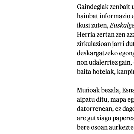
Gaindegiak zenbait 
hainbat informazio e
ikusi zuten,
Euskalg
Herria zertan zen az
zirkulazioan jarri d
deskargatzeko egong
non udalerriez gain, 
baita hotelak, kanpi
Muñoak bezala, Esna
aipatu ditu, mapa eg
datorrenean, ez dag
are gutxiago paperea
bere osoan aurkezte