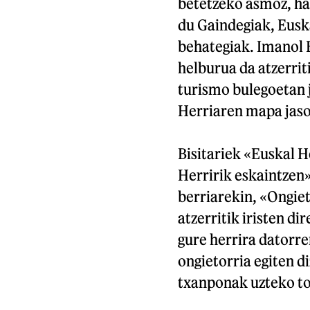
betetzeko asmoz, ha
du Gaindegiak, Eusk
behategiak. Imanol 
helburua da atzerri
turismo bulegoetan 
Herriaren mapa jaso
Bisitariek «Euskal H
Herririk eskaintzen»
berriarekin, «Ongiet
atzerritik iristen di
gure herrira datorre
ongietorria egiten d
txanponak uzteko tok