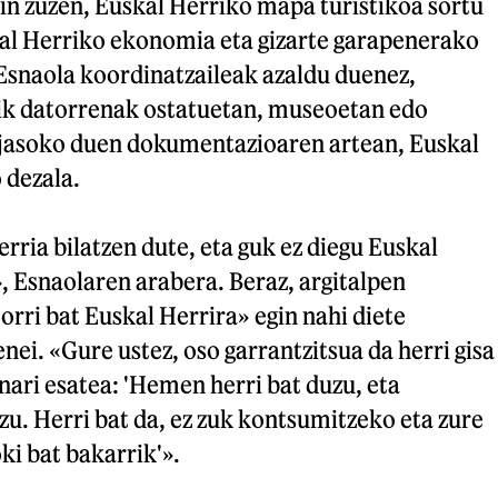
in zuzen, Euskal Herriko mapa turistikoa sortu
al Herriko ekonomia eta gizarte garapenerako
Esnaola koordinatzaileak azaldu duenez,
tik datorrenak ostatuetan, museoetan edo
jasoko duen dokumentazioaren artean, Euskal
 dezala.
erria bilatzen dute, eta guk ez diegu Euskal
, Esnaolaren arabera. Beraz, argitalpen
orri bat Euskal Herrira» egin nahi diete
renei. «Gure ustez, oso garrantzitsua da herri gisa
nari esatea: 'Hemen herri bat duzu, eta
izu. Herri bat da, ez zuk kontsumitzeko eta zure
i bat bakarrik'».