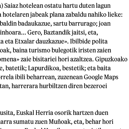
) Saiaz hotelean ostatu hartu duten lagun
 hotelaren jabeak plana zabaldu nahiko lieke:
baldin badaukazue, sartu barrurago; joan
nhoara... Gero, Baztandik jaitsi, eta,
a eta Etxalar dauzkazue». Ibilbide polita
oak, baina turismo bulegotik iristen zaien
mena» zaie bisitariei hori azaltzea. Gipuzkoako
 batetik; Lapurdikoa, bestetik; eta baita
rrela ibili beharrean, zuzenean Google Maps
tan, harrerara hurbiltzen diren bezeroei
usita, Euskal Herria osorik hartzen duen
harra sumatu zuen Muñoak, eta, behar hori