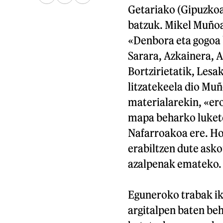
Getariako (Gipuzkoa
batzuk. Mikel Muñoa
«Denbora eta gogoa 
Sarara, Azkainera, Ai
Bortzirietatik, Lesak
litzatekeela dio Muñ
materialarekin, «ero
mapa beharko lukete,
Nafarroakoa ere. Ho
erabiltzen dute asko
azalpenak emateko.
Eguneroko trabak ik
argitalpen baten be