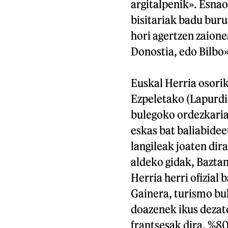
argitalpenik». Esnao
bisitariak badu buru
hori agertzen zaione
Donostia, edo Bilbo»
Euskal Herria osorik
Ezpeletako (Lapurdi)
bulegoko ordezkaria
eskas bat baliabidee
langileak joaten dir
aldeko gidak, Bazta
Herria herri ofizial 
Gainera, turismo bu
doazenek ikus dezat
frantsesak dira, %80