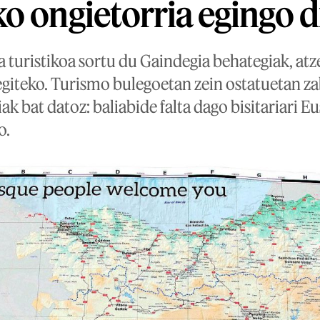
o ongietorria egingo 
turistikoa sortu du Gaindegia behategiak, atzer
 egiteko. Turismo bulegoetan zein ostatuetan z
k bat datoz: baliabide falta dago bisitariari Eu
o.