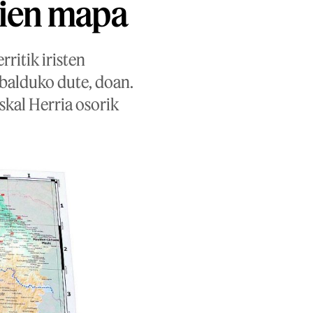
dien mapa
ritik iristen
abalduko dute, doan.
skal Herria osorik