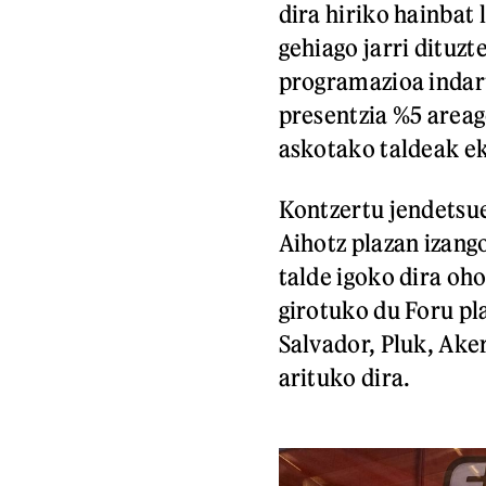
dira hiriko hainbat
gehiago jarri dituz
programazioa indart
presentzia %5 areag
askotako taldeak ek
Kontzertu jendetsue
Aihotz plazan izango
talde igoko dira oho
girotuko du Foru pla
Salvador, Pluk, Ake
arituko dira.