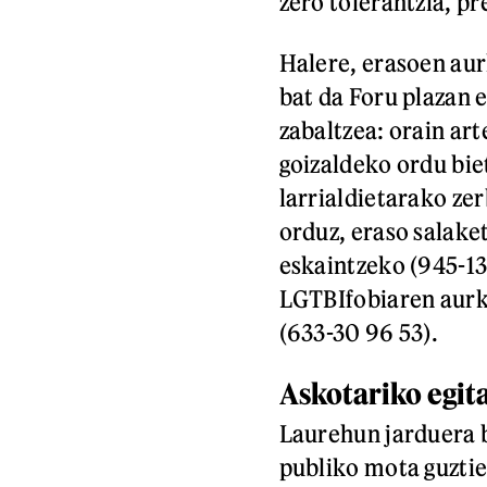
zero tolerantzia, p
Halere, erasoen au
bat da Foru plazan
zabaltzea: orain ar
goizaldeko ordu biet
larrialdietarako ze
orduz, eraso salake
eskaintzeko (945-13
LGTBIfobiaren aurk
(633-30 96 53).
Askotariko egit
Laurehun jarduera b
publiko mota guzti