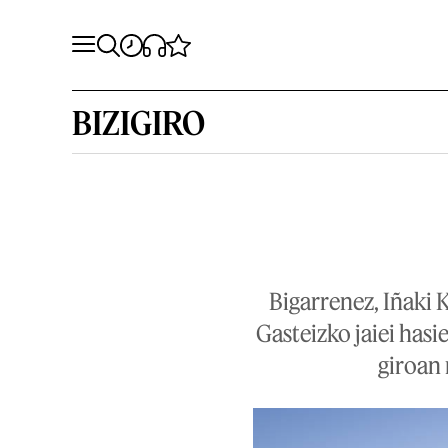
BIZIGIRO
Bigarrenez, Iñaki 
Gasteizko jaiei hasi
giroan