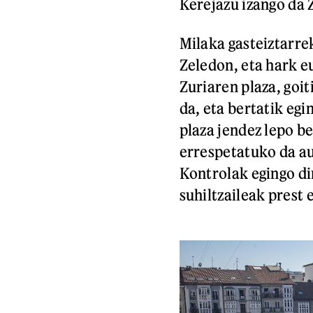
Kerejazu izango da 
Milaka gasteiztarre
Zeledon, eta hark e
Zuriaren plaza, goi
da, eta bertatik egi
plaza jendez lepo be
errespetatuko da au
Kontrolak egingo di
suhiltzaileak prest 