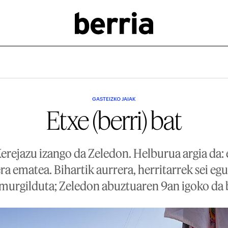
GASTEIZKO JAIAK
Etxe (berri) bat
Kerejazu izango da Zeledon. Helburua argia da: e
era ematea. Bihartik aurrera, herritarrek sei egu
 murgilduta; Zeledon abuztuaren 9an igoko da b