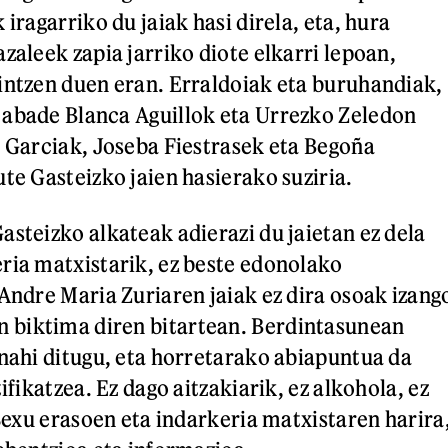
 iragarriko du jaiak hasi direla, eta, hura
zaleek zapia jarriko diote elkarri lepoan,
intzen duen eran. Erraldoiak eta buruhandiak,
 abade Blanca Aguillok eta Urrezko Zeledon
r Garciak, Joseba Fiestrasek eta Begoña
te Gasteizko jaien hasierako suziria.
asteizko alkateak adierazi du jaietan ez dela
ria matxistarik, ez beste edonolako
«Andre Maria Zuriaren jaiak ez dira osoak izang
biktima diren bitartean. Berdintasunean
 nahi ditugu, eta horretarako abiapuntua da
tifikatzea. Ez dago aitzakiarik, ez alkohola, ez
 Sexu erasoen eta indarkeria matxistaren harira