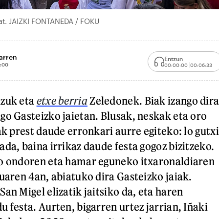
bat. JAIZKI FONTANEDA / FOKU
arren
Entzun
:00
00:00:00
00:06:33
zuk eta
etxe berria
Zeledonek. Biak izango dir
go Gasteizko jaietan. Blusak, neskak eta oro
ak prest daude erronkari aurre egiteko: lo gutxi
da, baina irrikaz daude festa gogoz bizitzeko.
ro ondoren eta hamar eguneko itxaronaldiaren
tuaren 4an, abiatuko dira Gasteizko jaiak.
an Migel elizatik jaitsiko da, eta haren
 festa. Aurten, bigarren urtez jarrian, Iñaki