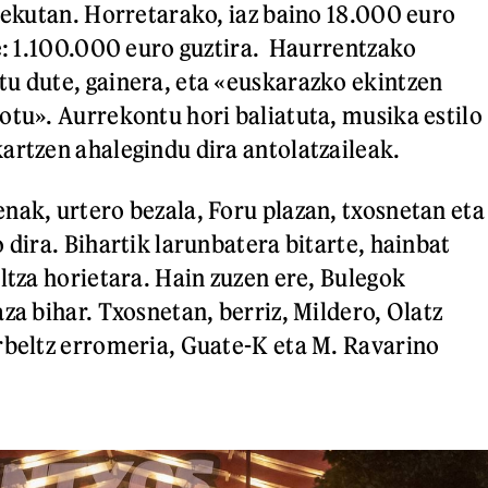
 lekutan. Horretarako, iaz baino 18.000 euro
te: 1.100.000 euro guztira. Haurrentzako
u dute, gainera, eta «euskarazko ekintzen
otu». Aurrekontu hori baliatuta, musika estilo
artzen ahalegindu dira antolatzaileak.
nak, urtero bezala, Foru plazan, txosnetan eta
 dira. Bihartik larunbatera bitarte, hainbat
ltza horietara. Hain zuzen ere, Bulegok
za bihar. Txosnetan, berriz, Mildero, Olatz
rbeltz erromeria, Guate-K eta M. Ravarino