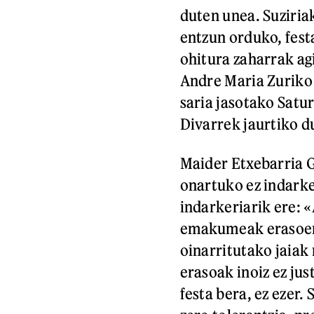
duten unea. Suziriak
entzun orduko, festa
ohitura zaharrak ag
Andre Maria Zuriko
saria jasotako Satu
Divarrek jaurtiko du
Maider Etxebarria G
onartuko ez indarke
indarkeriarik ere: 
emakumeak erasoen 
oinarritutako jaiak
erasoak inoiz ez jus
festa bera, ez ezer.