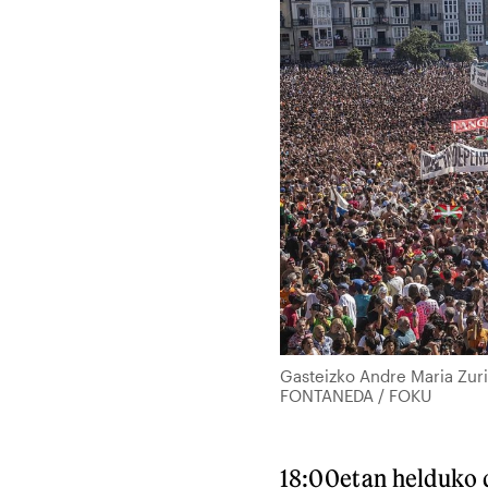
Gasteizko Andre Maria Zuri
FONTANEDA / FOKU
18:00etan helduko d