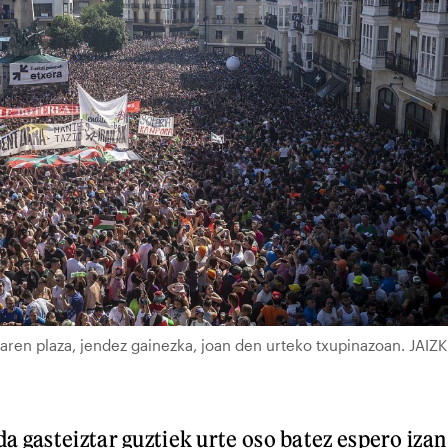
aren plaza, jendez gainezka, joan den urteko txupinazoan. JAIZK
a gasteiztar guztiek urte oso batez espero izan