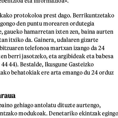
rebentzioa eta informazioa».
rkako protokoloa prest dago. Berrikuntzetako
 egongo den puntu morearen ordutegia
te, gaueko hamarretan ixten zen, baina aurten
an itxiko da. Gainera, udalaren gizarte
rbitzuaren telefonoa martxan izango da 24
ten berri jasotzeko, eta argibideak eta babesa
 44 44). Bestalde, Ikusgune Gasteizko
ako behatokiak ere arta emango du 24 orduz
araua
aino gehiago antolatu dituzte aurtengo,
entzako modukoak. Denetariko ekintzak eging