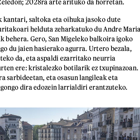
Zeledon; 2028ra arte arituko da horretan.
k kantari, saltoka eta oihuka jasoko dute
uritakoari helduta zeharkatuko du Andre Mari
tik behera. Gero, San Migeleko balkoira igoko
ngo du jaien hasierako agurra. Urtero bezala,
teko da, eta aspaldi ezarritako neurria
rten ere: kristalezko botilarik ez txupinazoan.
ra sarbideetan, eta osasun langileak eta
egongo dira edozein larrialdiri erantzuteko.