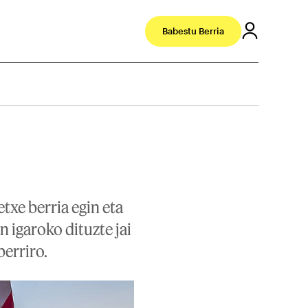
Babestu Berria
txe berria egin eta
n igaroko dituzte jai
erriro.