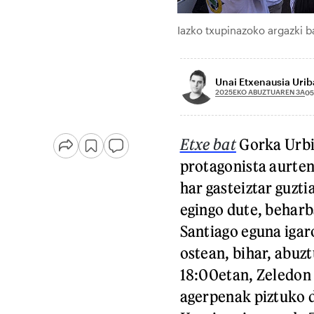
Iazko txupinazoko argazki 
Unai Etxenausia Urib
2025EKO ABUZTUAREN 3A
05
Etxe bat
Gorka Urbi
protagonista aurten
har gasteiztar guzti
egingo dute, beharba
Santiago eguna iga
ostean, bihar, abuz
18:00etan, Zeledon S
agerpenak piztuko du