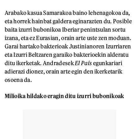
Arabako kasua Samarakoa baino lehenagokoa da,
eta horrek hainbat galdera eginarazten du. Posible
baita izurri bubonikoa Iberiar penintsulan sortu
izana, eta ez Eurasian, orain arte uste zen moduan.
Garai hartako bakterioak Justinianoren Izurriaren
eta Izurri Beltzaren garaiko bakterioekin alderatu
ditu ikerketak. Andradesek
El País
egunkariari
adierazi dionez, orain arte egin den ikerketarik
osoena da.
Milioika hildako eragin ditu izurri bubonikoak