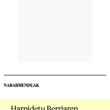
NABARMENDUAK
Harpidetu Berriaren