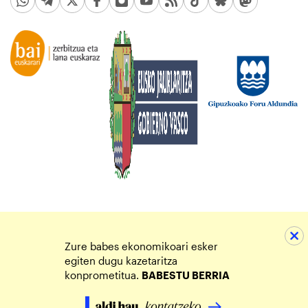
Zure babes ekonomikoari esker
egiten dugu kazetaritza
konprometitua.
BABESTU BERRIA