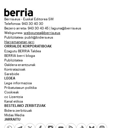
Berria.eus - Euskal Editorea SM
Telefonoa: 943 30 40 30
Bezero arreta: 943 30 43 45 | laguna@berria.eus
Webgunea:
webgunea@berria.eus
Publizitatea:
publi@bidera.eus
Harremanetan jarri
ORRIALDE KORPORATIBOAK
Ezagutu BERRIA Taldea
BERRIA berri bloga
Publizitatea
Galdera-erantzunak
Kontratazioak
Sarebide
LEGEA
Lege informazioa
Pribatutasun politika
Cookieak
cc Lizentzia
Kanal etikoa
BESTELAKO ZERBITZUAK
Bidera zerbitzuak
Midas Media
JARRAITU