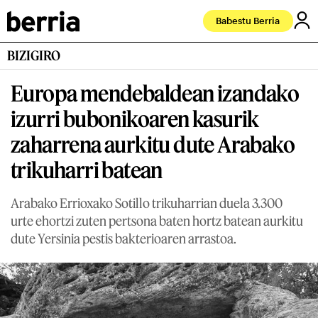
Babestu Berria
BIZIGIRO
Europa mendebaldean izandako
izurri bubonikoaren kasurik
zaharrena aurkitu dute Arabako
trikuharri batean
Arabako Errioxako Sotillo trikuharrian duela 3.300
urte ehortzi zuten pertsona baten hortz batean aurkitu
dute Yersinia pestis bakterioaren arrastoa.