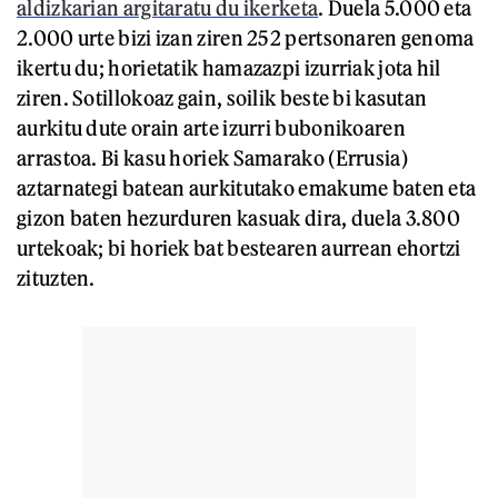
aldizkarian argitaratu du ikerketa
. Duela 5.000 eta
2.000 urte bizi izan ziren 252 pertsonaren genoma
ikertu du; horietatik hamazazpi izurriak jota hil
ziren. Sotillokoaz gain, soilik beste bi kasutan
aurkitu dute orain arte izurri bubonikoaren
arrastoa. Bi kasu horiek Samarako (Errusia)
aztarnategi batean aurkitutako emakume baten eta
gizon baten hezurduren kasuak dira, duela 3.800
urtekoak; bi horiek bat bestearen aurrean ehortzi
zituzten.