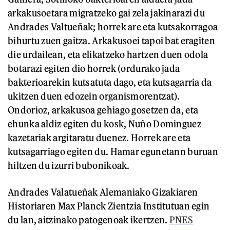
arkakusoetara migratzeko gai zela jakinarazi du
Andrades Valtueñak; horrek are eta kutsakorragoa
bihurtu zuen gaitza. Arkakusoei tapoi bat eragiten
die urdailean, eta elikatzeko hartzen duen odola
botarazi egiten dio horrek (ordurako jada
bakterioarekin kutsatuta dago, eta kutsagarria da
ukitzen duen edozein organismorentzat).
Ondorioz, arkakusoa gehiago gosetzen da, eta
ehunka aldiz egiten du kosk, Nuño Dominguez
kazetariak argitaratu duenez. Horrek are eta
kutsagarriago egiten du. Hamar egunetann buruan
hiltzen du izurri bubonikoak.
Andrades Valatueñak Alemaniako Gizakiaren
Historiaren Max Planck Zientzia Institutuan egin
du lan, aitzinako patogenoak ikertzen.
PNES