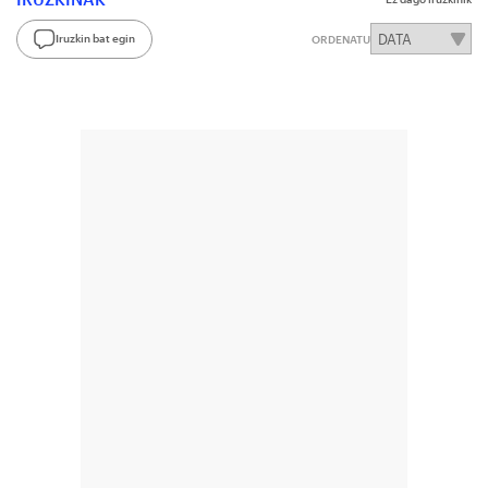
Iruzkin bat egin
ORDENATU