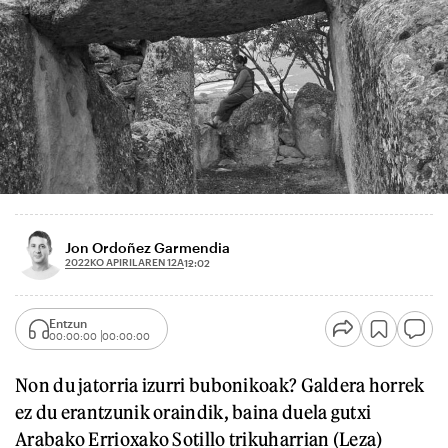
Jon Ordoñez Garmendia
2022KO APIRILAREN 12A
12:02
Entzun
00:00:00
00:00:00
Non du jatorria izurri bubonikoak? Galdera horrek
ez du erantzunik oraindik, baina duela gutxi
Arabako Errioxako Sotillo trikuharrian (Leza)