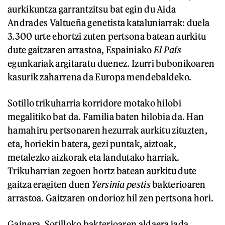
aurkikuntza garrantzitsu bat egin du Aida
Andrades Valtueña genetista kataluniarrak: duela
3.300 urte ehortzi zuten pertsona batean aurkitu
dute gaitzaren arrastoa, Espainiako
El País
egunkariak argitaratu duenez. Izurri bubonikoaren
kasurik zaharrena da Europa mendebaldeko.
Sotillo trikuharria korridore motako hilobi
megalitiko bat da. Familia baten hilobia da. Han
hamahiru pertsonaren hezurrak aurkitu zituzten,
eta, horiekin batera, gezi puntak, aiztoak,
metalezko aizkorak eta landutako harriak.
Trikuharrian zegoen hortz batean aurkitu dute
gaitza eragiten duen
Yersinia pestis
bakterioaren
arrastoa. Gaitzaren ondorioz hil zen pertsona hori.
Gainera, Sotilloko bakterioaren aldaera jada