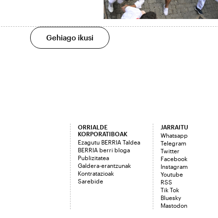
Gehiago ikusi
ORRIALDE
JARRAITU
KORPORATIBOAK
Whatsapp
Ezagutu BERRIA Taldea
Telegram
BERRIA berri bloga
Twitter
Publizitatea
Facebook
Galdera-erantzunak
Instagram
Kontratazioak
Youtube
Sarebide
RSS
Tik Tok
Bluesky
Mastodon