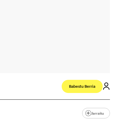
Babestu Berria
Jarraitu