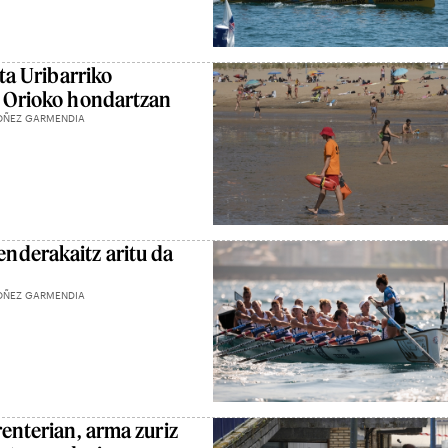
ata Uribarriko
a Orioko hondartzan
OÑEZ GARMENDIA
nderakaitz aritu da
OÑEZ GARMENDIA
renterian, arma zuriz