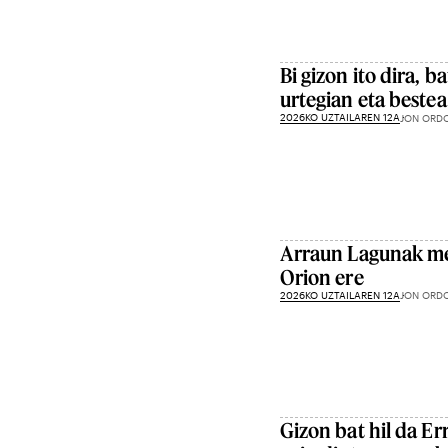
Bi gizon ito dira, b
urtegian eta beste
2026KO UZTAILAREN 12A
JON ORD
Arraun Lagunak me
Orion ere
2026KO UZTAILAREN 12A
JON ORD
Gizon bat hil da Er