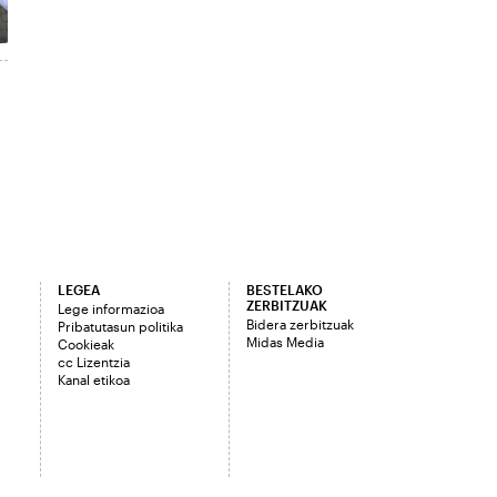
LEGEA
BESTELAKO
ZERBITZUAK
Lege informazioa
Bidera zerbitzuak
Pribatutasun politika
Midas Media
Cookieak
cc Lizentzia
Kanal etikoa