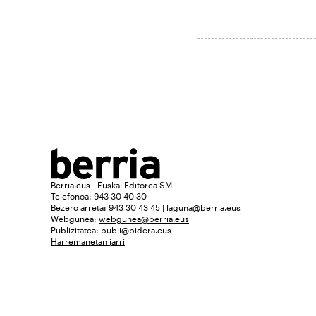
Berria.eus - Euskal Editorea SM
Telefonoa: 943 30 40 30
Bezero arreta: 943 30 43 45 | laguna@berria.eus
Webgunea:
webgunea@berria.eus
Publizitatea:
publi@bidera.eus
Harremanetan jarri