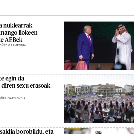
a nuklearrak
mango liokeen
ute AEBek
OÑEZ GARMENDIA
te egin da
 diren sexu erasoak
OÑEZ GARMENDIA
saldia borobildu, eta