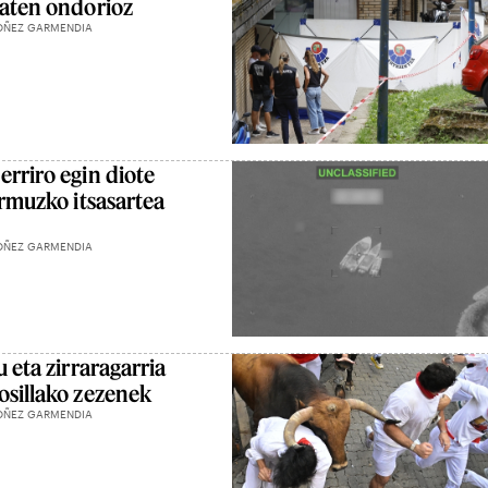
baten ondorioz
OÑEZ GARMENDIA
erriro egin diote
Ormuzko itsasartea
OÑEZ GARMENDIA
u eta zirraragarria
osillako zezenek
OÑEZ GARMENDIA