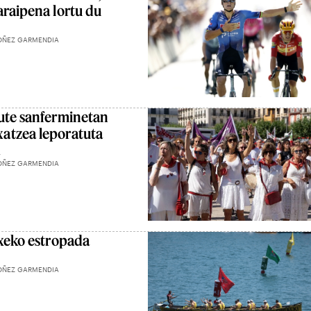
araipena lortu du
OÑEZ GARMENDIA
ute sanferminetan
atzea leporatuta
OÑEZ GARMENDIA
txeko estropada
OÑEZ GARMENDIA