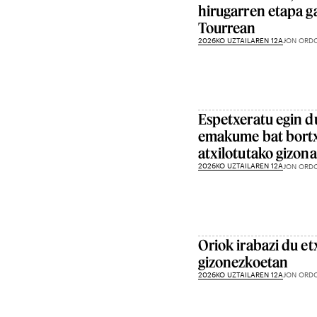
hirugarren etapa g
Tourrean
2026KO UZTAILAREN 12A
JON ORD
Espetxeratu egin d
emakume bat bortx
atxilotutako gizona
2026KO UZTAILAREN 12A
JON ORD
Oriok irabazi du e
gizonezkoetan
2026KO UZTAILAREN 12A
JON ORD