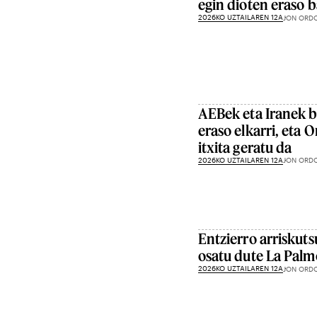
egin dioten eraso 
2026KO UZTAILAREN 12A
JON ORD
AEBek eta Iranek b
eraso elkarri, eta 
itxita geratu da
2026KO UZTAILAREN 12A
JON ORD
Entzierro arriskuts
osatu dute La Palm
2026KO UZTAILAREN 12A
JON ORD