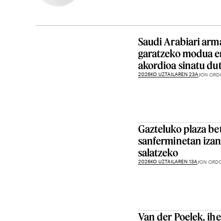
Saudi Arabiari arm
garatzeko modua e
akordioa sinatu d
2026KO UZTAILAREN 23A
JON ORD
Gazteluko plaza be
sanferminetan izan
salatzeko
2026KO UZTAILAREN 13A
JON ORD
Van der Poelek, ihe