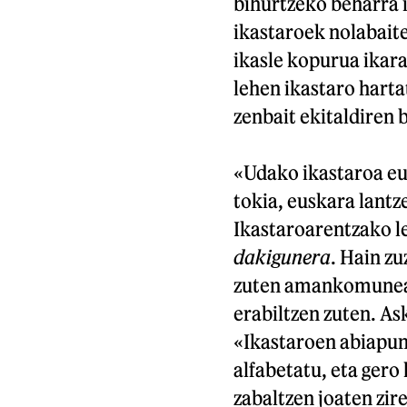
bihurtzeko beharra 
ikastaroek nolabait
ikasle kopurua ikara
lehen ikastaro harta
zenbait ekitaldiren 
«Udako ikastaroa eu
tokia, euskara lant
Ikastaroarentzako l
dakigunera
. Hain zu
zuten amankomunean:
erabiltzen zuten. As
«Ikastaroen abiapun
alfabetatu, eta gero
zabaltzen joaten zir