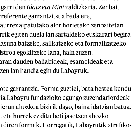
agarri den
Idatz eta Mintz
aldizkaria. Zenbait
referente garrantzitsua bada ere,
urrez aipatutako alor horietako zenbaitetan
ik egiten duela lan sartaldeko euskarari begira
asuna batzeko, sailkatzeko eta formalizatzeko
istroa egokitzeko lana, hain zuzen.
ran dauden baliabideak, esamoldeak eta
zen lan handia egin du Labayruk.
te garrantzia. Forma guztiei, bata bestea kend
ria Labayru fundazioko egungo zuzendariordeak
ieran ahozkoa bizirik dago, baina idatzian batua
, eta horrek ez ditu beti jasotzen ahozko
n diren formak. Horregatik, Labayrutik «trafiko