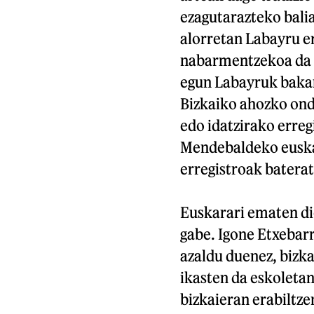
ezagutarazteko bali
alorretan Labayru er
nabarmentzekoa da a
egun Labayruk bakarr
Bizkaiko ahozko ond
edo idatzirako erreg
Mendebaldeko euska
erregistroak baterat
Euskarari ematen dio
gabe. Igone Etxebar
azaldu duenez, bizka
ikasten da eskoletan
bizkaieran erabiltze