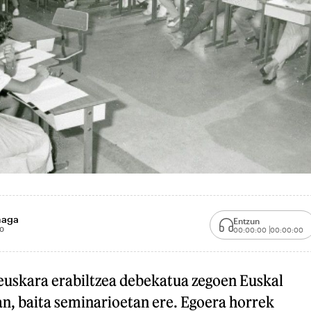
naga
Entzun
0
00:00:00
00:00:00
euskara erabiltzea debekatua zegoen Euskal
an, baita seminarioetan ere. Egoera horrek