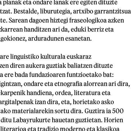
 planak eta ondare lanak ere egiten dituzte
zat. Bestalde, liburutegia, artxibo garrantzitsua
ute. Sarean dagoen hiztegi fraseologikoa azken
karrean handitzen ari da, eduki berriz eta
dagokionez, arduradunen esanetan.
are linguistiko kulturala euskaraz
zen diren aukera guztiak baliatzen dituzte
a ere bada fundazioaren funtzioetako bat:
igintzan, ondare eta etnografia alorrean ari dira,
ekarpenik handiena, ordea, literatura eta
rgitalpenak izan dira, eta, horietako asko
tako materialarekin sortu dira. Guztira ia 500
 ditu Labayrukurte hauetan guztietan. Horien
 literarioa eta tradizio moderno eta klasikoa