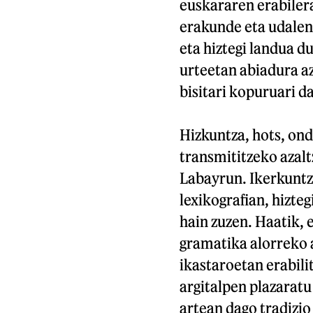
euskararen erabilera
erakunde eta udalent
eta hiztegi landua d
urteetan abiadura az
bisitari kopuruari 
Hizkuntza, hots, ond
transmititzeko azalt
Labayrun. Ikerkuntz
lexikografian, hizteg
hain zuzen. Haatik, 
gramatika alorreko a
ikastaroetan erabili
argitalpen plazaratu
artean dago tradizio