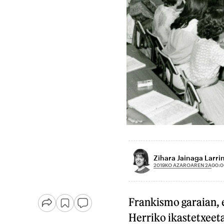
Zihara Jainaga Larri
2019KO AZAROAREN 2A
00:0
Frankismo garaian, 
Herriko ikastetxeet