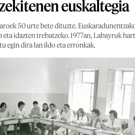
zekitenen euskaltegia
aroek 50 urte bete dituzte. Euskaradunentzak
en eta idazten trebatzeko. 1977an, Labayruk har
tu egin dira lan ildo eta erronkak.