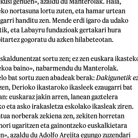
ikusi genuen», azaldu du Manterolak. Hala,
eko nortasuna lortu zuten, eta hamar urtean
garri handitu zen. Mende erdi igaro da udako
tik, eta Labayru fundazioak gertakari hura
bitartez gogoratu du azken hilabeteotan.
skaldunentzat sortu zen; ez zen euskara ikastek
zekoa baino», nabarmendu du Manterolak.
elo bat sortu zuen abadeak berak:
Dakigunetik e
zen, Derioko ikastaroko ikasleek ezaugarri bat
 euskaraz jakin arren, lanean gaztelera
ko eta asko irakasletza eskolako ikasleak ziren.
tua norberak zekiena zen, zekiten horretan
 hori ugaritzen eta gainontzeko euskalkietara
en», azaldu du Adolfo Arejita egungo zuzendari