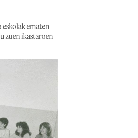
o eskolak ematen
tu zuen ikastaroen