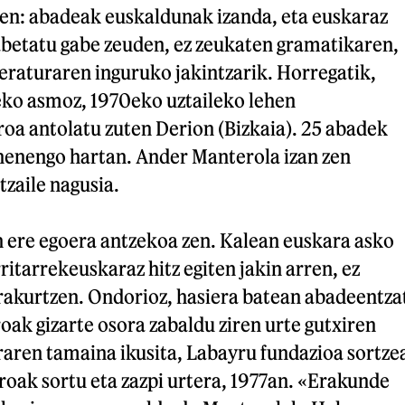
uen: abadeak euskaldunak izanda, eta euskaraz
fabetatu gabe zeuden, ez zeukaten gramatikaren,
teraturaren inguruko jakintzarik. Horregatik,
eko asmoz, 1970eko uztaileko lehen
oa antolatu zuten Derion (Bizkaia). 25 abadek
ehenengo hartan. Ander Manterola izan zen
zaile nagusia.
 ere egoera antzekoa zen. Kalean euskara asko
ritarrekeuskaraz hitz egiten jakin arren, ez
irakurtzen. Ondorioz, hasiera batean abadeentza
oak gizarte osora zabaldu ziren urte gutxiren
raren tamaina ikusita, Labayru fundazioa sortze
roak sortu eta zazpi urtera, 1977an. «Erakunde