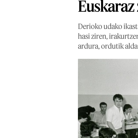
Euskaraz 
Derioko udako ikast
hasi ziren, irakurtz
ardura, ordutik alda