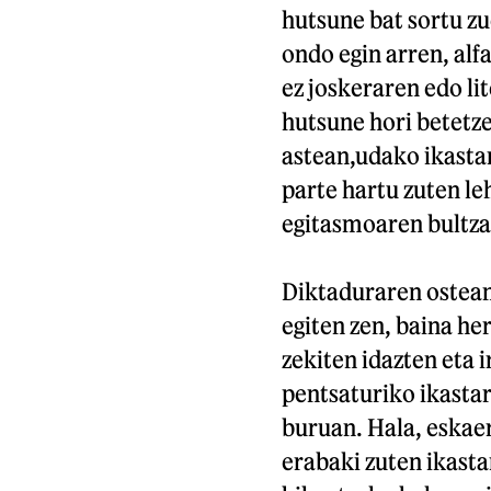
hutsune bat sortu z
ondo egin arren, al
ez joskeraren edo li
hutsune hori betetz
astean,udako ikastar
parte hartu zuten l
egitasmoaren bultzat
Diktaduraren ostean
egiten zen, baina her
zekiten idazten eta 
pentsaturiko ikastar
buruan. Hala, eskae
erabaki zuten ikasta