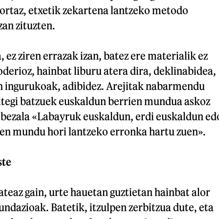
Hortaz, etxetik zekartena lantzeko metodo
zan zituzten.
 ez ziren errazak izan, batez ere materialik ez
derioz, hainbat liburu atera dira, deklinabidea,
en ingurukoak, adibidez. Arejitak nabarmendu
ltegi batzuek euskaldun berrien mundua askoz
 bezala «Labayruk euskaldun, erdi euskaldun ed
n mundu hori lantzeko erronka hartu zuen».
ste
eaz gain, urte hauetan guztietan hainbat alor
undazioak. Batetik, itzulpen zerbitzua dute, eta