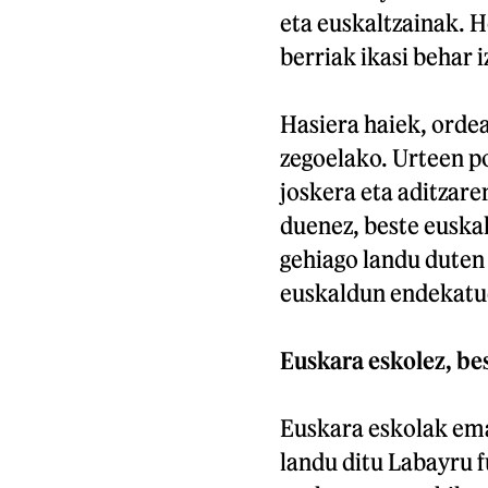
eta euskaltzainak. 
berriak ikasi behar i
Hasiera haiek, ordea,
zegoelako. Urteen po
joskera eta aditzar
duenez, beste euska
gehiago landu duten
euskaldun endekatue
Euskara eskolez, be
Euskara eskolak emat
landu ditu Labayru f