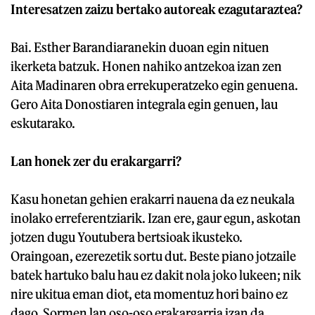
Interesatzen zaizu bertako autoreak ezagutaraztea?
Bai. Esther Barandiaranekin duoan egin nituen
ikerketa batzuk. Honen nahiko antzekoa izan zen
Aita Madinaren obra errekuperatzeko egin genuena.
Gero Aita Donostiaren integrala egin genuen, lau
eskutarako.
Lan honek zer du erakargarri?
Kasu honetan gehien erakarri nauena da ez neukala
inolako erreferentziarik. Izan ere, gaur egun, askotan
jotzen dugu Youtubera bertsioak ikusteko.
Oraingoan, ezerezetik sortu dut. Beste piano jotzaile
batek hartuko balu hau ez dakit nola joko lukeen; nik
nire ukitua eman diot, eta momentuz hori baino ez
dago. Sormen lan oso-oso erakargarria izan da.