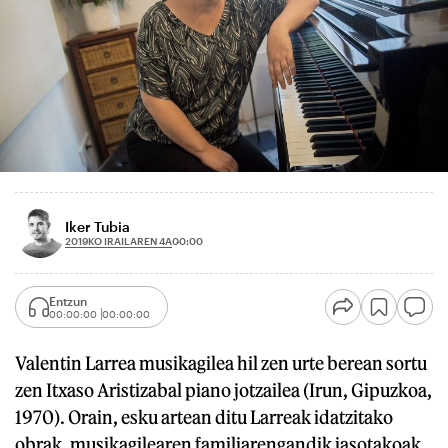
Iker Tubia
2019KO IRAILAREN 4A
00:00
Entzun
00:00:00
00:00:00
Valentin Larrea musikagilea hil zen urte berean sortu
zen Itxaso Aristizabal piano jotzailea (Irun, Gipuzkoa,
1970). Orain, esku artean ditu Larreak idatzitako
obrak, musikagilearen familiarengandik jasotakoak.