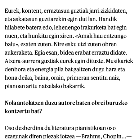
Eurek, kontent, erraztasun guztiak jarri zizkidaten,
eta askatasun guztiarekin egin dut lan. Handik
hilabete batera edo, lehenengo irakurketa bat egin
nuen, eta hunkitu egin ziren. «Amak hau entzungo
balu», esaten zuten. Nire esku utzi zuten obren
aukeraketa. Egia esan, bidea erabat erraztu didate.
Atzera-aurrera guztiak eurek egin dituzte. Musikariek
denbora eta energia pila bat galtzen dugu hara eta
hona deika, baina, orain, primeran sentitu naiz,
pianoan aritu naizelako bakarrik.
Nola antolatzen duzu autore baten obrei buruzko
kontzertu bat?
Oso desberdina da literatura pianistikoan oso
ezagunak diren piezak jotzea —Brahms, Chopin...—