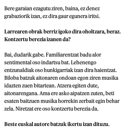
Bere garaian ezagutu ziren, baina, ez denez
grabaziorik izan, ez dira gaur egunera iritsi.
Larrearen obrak berriz igoko dira oholtzara, beraz.
Kontzertu berezia izanen da?
Bai, dudarik gabe. Familiarentzat badu alor
sentimental oso indartsu bat. Lehenengo
entzunaldiak oso hunkigarriak izan dira haientzat.
Biloba batzuk aitonaren ondoan egon ziren musika
idazten zuen bitartean. Atzera egiten dute,
aitonarengana. Ama ere asko aipatzen zuten, beti
esaten baitzuen musika horrekin zerbait egin behar
zela. Niretzat ere oso kontzertu berezia da.
Beste euskal autore batzuk ikertu izan dituzu.