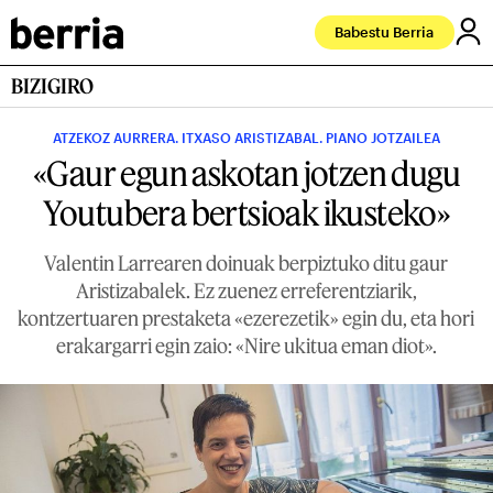
Babestu Berria
BIZIGIRO
ATZEKOZ AURRERA. ITXASO ARISTIZABAL. PIANO JOTZAILEA
«Gaur egun askotan jotzen dugu
Youtubera bertsioak ikusteko»
Valentin Larrearen doinuak berpiztuko ditu gaur
Aristizabalek. Ez zuenez erreferentziarik,
kontzertuaren prestaketa «ezerezetik» egin du, eta hori
erakargarri egin zaio: «Nire ukitua eman diot».