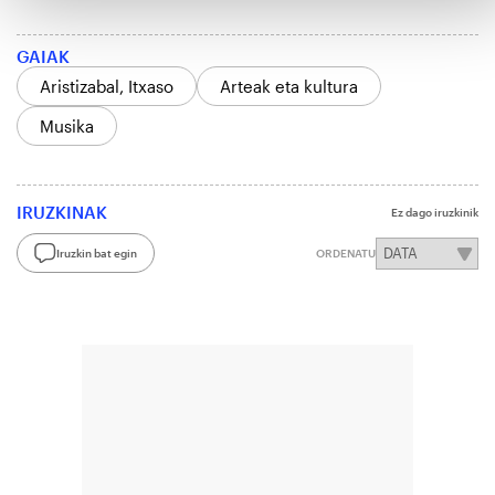
GAIAK
Aristizabal, Itxaso
Arteak eta kultura
Musika
IRUZKINAK
Ez dago iruzkinik
Iruzkin bat egin
ORDENATU