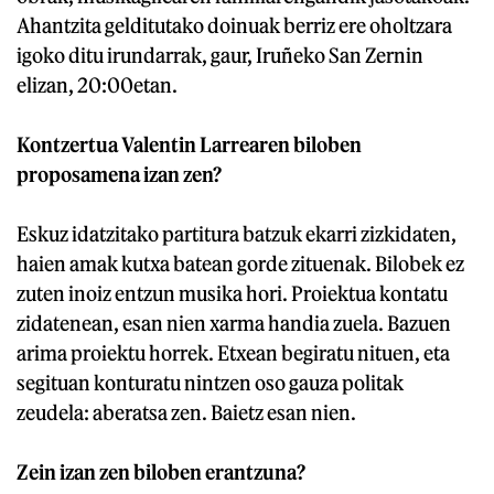
Ahantzita gelditutako doinuak berriz ere oholtzara
igoko ditu irundarrak, gaur, Iruñeko San Zernin
elizan, 20:00etan.
Kontzertua Valentin Larrearen biloben
proposamena izan zen?
Eskuz idatzitako partitura batzuk ekarri zizkidaten,
haien amak kutxa batean gorde zituenak. Bilobek ez
zuten inoiz entzun musika hori. Proiektua kontatu
zidatenean, esan nien xarma handia zuela. Bazuen
arima proiektu horrek. Etxean begiratu nituen, eta
segituan konturatu nintzen oso gauza politak
zeudela: aberatsa zen. Baietz esan nien.
Zein izan zen biloben erantzuna?