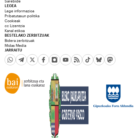
Sarebide
LEGEA
Lege informazioa
Pribatutasun politika
Cookieak
cc Lizentzia
Kanal etikoa
BESTELAKO ZERBITZUAK
Bidera zerbitzuak
Midas Media
JARRAITU