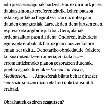
edo pieza ezezagunak hartzea. Hau ez du inork jo; ez
daukazu inongo erreferentziarik. Lehen pausoa
eskuz egindakoa begiratzea izan da: notez gain
dauden ohar guztiak. Larreak den-dena jartzen zuen,
espresio eta argibide pila bat. Gero, alabak
ordenagailura pasa dit dena. Ondoren, irakurketa
eginez eta erabakiak hartuz joan naiz: zer kolore
eman, zer ukitu... Denetariko obrak daude: folklore
kutsua dutenak—erromeria, zortzikoa...—,
erromantizismoko pianoa gogoratzen dutenak,
poetikoagoak direnak —
Evocación Vasca
,
Meditación...
—. Atmosferak bilatu behar dira: zer
sentsazio sortzen dizun eta hori nola transmititu
erabaki.
Obra hauek ez ziren ezagutzen?