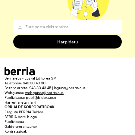
Berria.eus - Euskal Editorea SM
Telefonoa: 943 30 40 30
Bezero arreta: 943 30 43 45 | laguna@berria.eus
Webgunea:
webgunea@berria.eus
Publizitatea:
publi@bidera.eus
Harremanetan jarri
ORRIALDE KORPORATIBOAK
Ezagutu BERRIA Taldea
BERRIA berri bloga
Publizitatea
Galdera-erantzunak
Kontratazioak