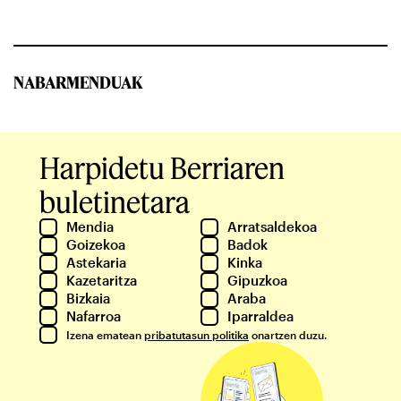
NABARMENDUAK
Harpidetu Berriaren
buletinetara
Mendia
Arratsaldekoa
Goizekoa
Badok
Astekaria
Kinka
Kazetaritza
Gipuzkoa
Bizkaia
Araba
Nafarroa
Iparraldea
Izena ematean
pribatutasun politika
onartzen duzu.