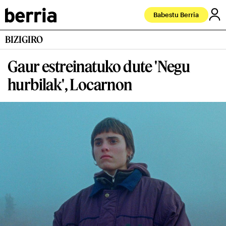
Babestu Berria
BIZIGIRO
Gaur estreinatuko dute 'Negu
hurbilak', Locarnon