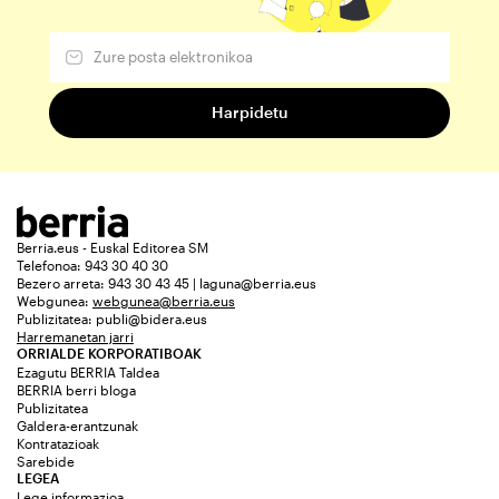
Berria.eus - Euskal Editorea SM
Telefonoa: 943 30 40 30
Bezero arreta: 943 30 43 45 | laguna@berria.eus
Webgunea:
webgunea@berria.eus
Publizitatea:
publi@bidera.eus
Harremanetan jarri
ORRIALDE KORPORATIBOAK
Ezagutu BERRIA Taldea
BERRIA berri bloga
Publizitatea
Galdera-erantzunak
Kontratazioak
Sarebide
LEGEA
Lege informazioa