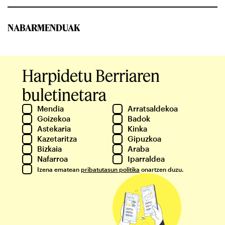
NABARMENDUAK
Harpidetu Berriaren
buletinetara
Mendia
Arratsaldekoa
Goizekoa
Badok
Astekaria
Kinka
Kazetaritza
Gipuzkoa
Bizkaia
Araba
Nafarroa
Iparraldea
Izena ematean
pribatutasun politika
onartzen duzu.