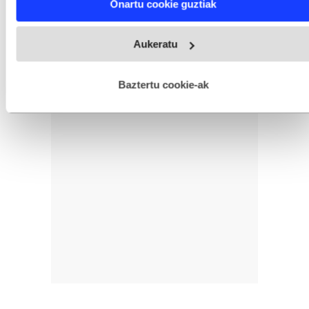
Onartu cookie guztiak
and set your preferences in the
details section
.
Webgune honek cookie propioak eta hirugarrenen cookie-
Aukeratu
fitxategiak erabiltzen ditu. Zure esperientzia eta zerbitzuak
hobetzeko asmoz, cookie teknologiaz baliatzen gara. Ohar
hau onartuz gero, teknologia hori erabiltzeko baimen
esplizitua ematen diguzu.
Gehiago irakurri
Baztertu cookie-ak