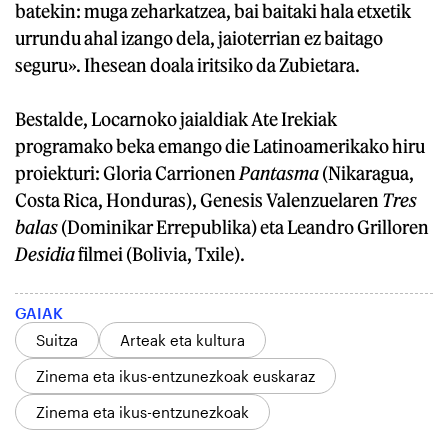
batekin: muga zeharkatzea, bai baitaki hala etxetik
urrundu ahal izango dela, jaioterrian ez baitago
seguru». Ihesean doala iritsiko da Zubietara.
Bestalde, Locarnoko jaialdiak Ate Irekiak
programako beka emango die Latinoamerikako hiru
proiekturi: Gloria Carrionen
Pantasma
(Nikaragua,
Costa Rica, Honduras), Genesis Valenzuelaren
Tres
balas
(Dominikar Errepublika) eta Leandro Grilloren
Desidia
filmei (Bolivia, Txile).
GAIAK
Suitza
Arteak eta kultura
Zinema eta ikus-entzunezkoak euskaraz
Zinema eta ikus-entzunezkoak