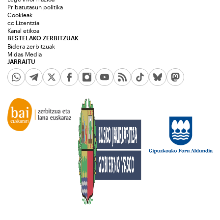
Pribatutasun politika
Cookieak
cc Lizentzia
Kanal etikoa
BESTELAKO ZERBITZUAK
Bidera zerbitzuak
Midas Media
JARRAITU