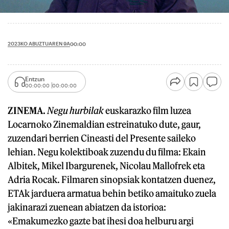
2023KO ABUZTUAREN 9A
00:00
Entzun
00:00:00
00:00:00
ZINEMA.
Negu hurbilak
euskarazko film luzea
Locarnoko Zinemaldian estreinatuko dute, gaur,
zuzendari berrien Cineasti del Presente saileko
lehian. Negu kolektiboak zuzendu du filma: Ekain
Albitek, Mikel Ibargurenek, Nicolau Mallofrek eta
Adria Rocak. Filmaren sinopsiak kontatzen duenez,
ETAk jarduera armatua behin betiko amaituko zuela
jakinarazi zuenean abiatzen da istorioa:
«Emakumezko gazte bat ihesi doa helburu argi