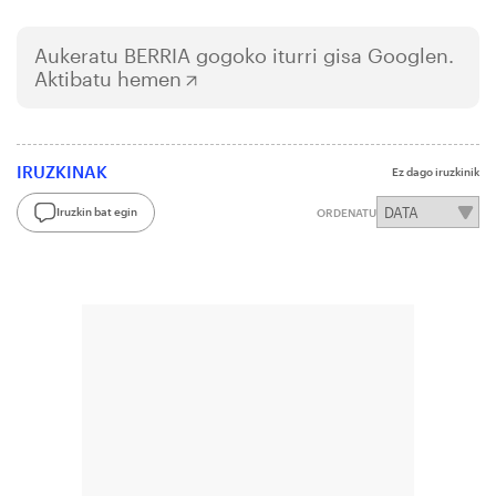
Aukeratu
BERRIA
gogoko iturri gisa Googlen.
Aktibatu hemen
IRUZKINAK
Ez dago iruzkinik
Iruzkin bat egin
ORDENATU