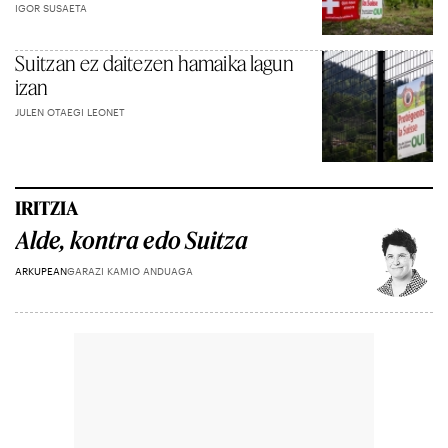
IGOR SUSAETA
Suitzan ez daitezen hamaika lagun
izan
JULEN OTAEGI LEONET
IRITZIA
Alde, kontra edo Suitza
ARKUPEAN
GARAZI KAMIO ANDUAGA