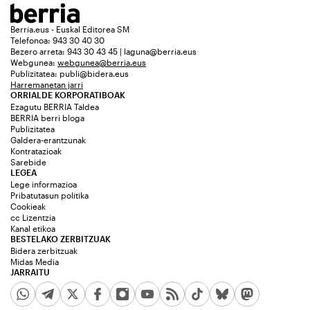
Berria.eus - Euskal Editorea SM
Telefonoa: 943 30 40 30
Bezero arreta: 943 30 43 45 | laguna@berria.eus
Webgunea:
webgunea@berria.eus
Publizitatea:
publi@bidera.eus
Harremanetan jarri
ORRIALDE KORPORATIBOAK
Ezagutu BERRIA Taldea
BERRIA berri bloga
Publizitatea
Galdera-erantzunak
Kontratazioak
Sarebide
LEGEA
Lege informazioa
Pribatutasun politika
Cookieak
cc Lizentzia
Kanal etikoa
BESTELAKO ZERBITZUAK
Bidera zerbitzuak
Midas Media
JARRAITU