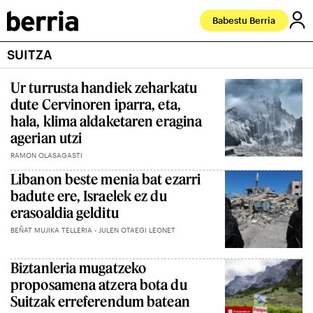
Babestu Berria
SUITZA
Ur turrusta handiek zeharkatu
dute Cervinoren iparra, eta,
hala, klima aldaketaren eragina
agerian utzi
RAMON OLASAGASTI
Libanon beste menia bat ezarri
badute ere, Israelek ez du
erasoaldia gelditu
BEÑAT MUJIKA TELLERIA - JULEN OTAEGI LEONET
Biztanleria mugatzeko
proposamena atzera bota du
Suitzak erreferendum batean