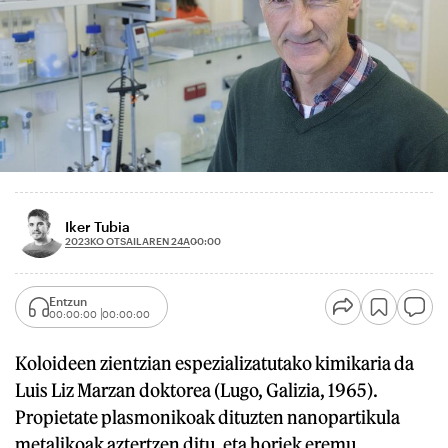
Iker Tubia
2023KO OTSAILAREN 24A
00:00
Entzun
00:00:00
00:00:00
Koloideen zientzian espezializatutako kimikaria da
Luis Liz Marzan doktorea (Lugo, Galizia, 1965).
Propietate plasmonikoak dituzten nanopartikula
metalikoak aztertzen ditu, eta horiek eremu