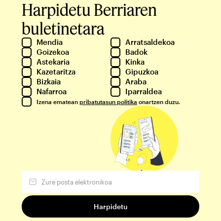
Harpidetu Berriaren
buletinetara
Mendia
Arratsaldekoa
Goizekoa
Badok
Astekaria
Kinka
Kazetaritza
Gipuzkoa
Bizkaia
Araba
Nafarroa
Iparraldea
Izena ematean
pribatutasun politika
onartzen duzu.