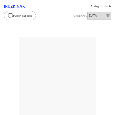
IRUZKINAK
Ez dago iruzkinik
Iruzkin bat egin
ORDENATU