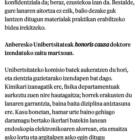
konfidentziala da; beraz, ezustekoa izan da. Bestalde,
gure lanaren aitortza ez ezik, balio dezake guk
lantzen ditugun materialak praktikan erabiltzeko
bidea irekitzeko.
Anberesko Unibertsitateak
honoris causa
doktore
izendatuko zaitu martxoan.
Unibertsitateko komisio batek aukeratzen du hori,
eta zientzia guzietarako izendapen bat dago.
Kimikari izanagatik ere, fisika departamentuak
aurkeztu zuen nire hautagaitza; horrek erakusten du
lanaren garrantzia, baina baita diziplina aniztasuna
ere. Kasu honetan, hamar urte baino gehiago
daramagu bertako ikerlari batekin lanean
endoskopia elektronikoaren alorrean, eta emaitza
asko lortu eta argitalpen asko egin ditugu