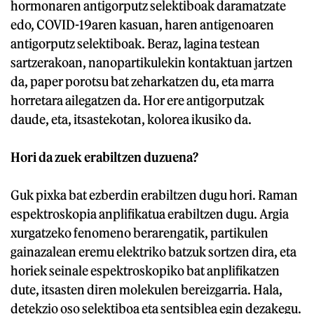
hormonaren antigorputz selektiboak daramatzate
edo, COVID-19aren kasuan, haren antigenoaren
antigorputz selektiboak. Beraz, lagina testean
sartzerakoan, nanopartikulekin kontaktuan jartzen
da, paper porotsu bat zeharkatzen du, eta marra
horretara ailegatzen da. Hor ere antigorputzak
daude, eta, itsastekotan, kolorea ikusiko da.
Hori da zuek erabiltzen duzuena?
Guk pixka bat ezberdin erabiltzen dugu hori. Raman
espektroskopia anplifikatua erabiltzen dugu. Argia
xurgatzeko fenomeno berarengatik, partikulen
gainazalean eremu elektriko batzuk sortzen dira, eta
horiek seinale espektroskopiko bat anplifikatzen
dute, itsasten diren molekulen bereizgarria. Hala,
detekzio oso selektiboa eta sentsiblea egin dezakegu.