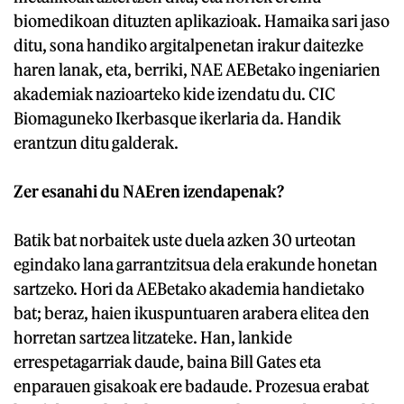
biomedikoan dituzten aplikazioak. Hamaika sari jaso
ditu, sona handiko argitalpenetan irakur daitezke
haren lanak, eta, berriki, NAE AEBetako ingeniarien
akademiak nazioarteko kide izendatu du. CIC
Biomaguneko Ikerbasque ikerlaria da. Handik
erantzun ditu galderak.
Zer esanahi du NAEren izendapenak?
Batik bat norbaitek uste duela azken 30 urteotan
egindako lana garrantzitsua dela erakunde honetan
sartzeko. Hori da AEBetako akademia handietako
bat; beraz, haien ikuspuntuaren arabera elitea den
horretan sartzea litzateke. Han, lankide
errespetagarriak daude, baina Bill Gates eta
enparauen gisakoak ere badaude. Prozesua erabat