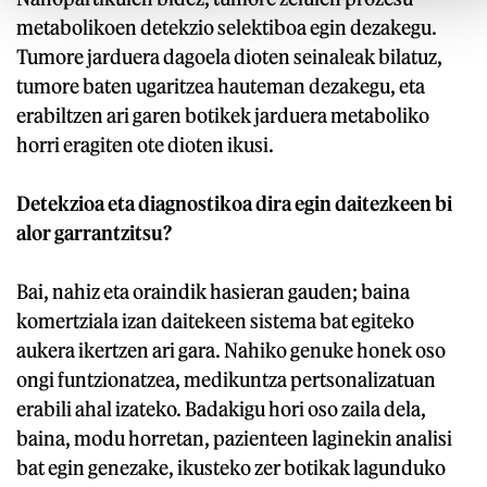
metabolikoen detekzio selektiboa egin dezakegu.
Tumore jarduera dagoela dioten seinaleak bilatuz,
tumore baten ugaritzea hauteman dezakegu, eta
erabiltzen ari garen botikek jarduera metaboliko
horri eragiten ote dioten ikusi.
Detekzioa eta diagnostikoa dira egin daitezkeen bi
alor garrantzitsu?
Bai, nahiz eta oraindik hasieran gauden; baina
komertziala izan daitekeen sistema bat egiteko
aukera ikertzen ari gara. Nahiko genuke honek oso
ongi funtzionatzea, medikuntza pertsonalizatuan
erabili ahal izateko. Badakigu hori oso zaila dela,
baina, modu horretan, pazienteen laginekin analisi
bat egin genezake, ikusteko zer botikak lagunduko