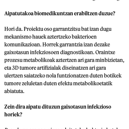
Aipatutakoa biomedikuntzan erabiltzen duzue?
Hori da. Proiektu oso garrantzitsu bat izan dugu
mekanismo hauek aztertzeko bakterioen
komunikazioan. Horrek garrantzia izan dezake
gaixotasun infekziosoen diagnostikoan. Oraintxe
prozesu metabolikoak aztertzen ari gara minbizietan,
eta 3D tumore artifizialak diseinatzen ari gara
ulertzen saiatzeko nola funtzionatzen duten botikek
tumore zeluletan duten efektu metabolikoetatik
abiatuta.
Zein dira aipatu dituzun gaixotasun infekzioso
horiek?