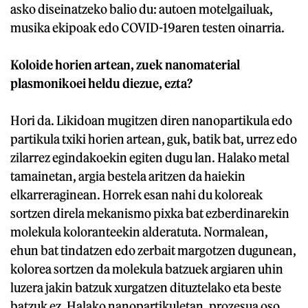
asko diseinatzeko balio du: autoen motelgailuak,
musika ekipoak edo COVID-19aren testen oinarria.
Koloide horien artean, zuek nanomaterial
plasmonikoei heldu diezue, ezta?
Hori da. Likidoan mugitzen diren nanopartikula edo
partikula txiki horien artean, guk, batik bat, urrez edo
zilarrez egindakoekin egiten dugu lan. Halako metal
tamainetan, argia bestela aritzen da haiekin
elkarreraginean. Horrek esan nahi du koloreak
sortzen direla mekanismo pixka bat ezberdinarekin
molekula koloranteekin alderatuta. Normalean,
ehun bat tindatzen edo zerbait margotzen dugunean,
kolorea sortzen da molekula batzuek argiaren uhin
luzera jakin batzuk xurgatzen dituztelako eta beste
batzuk ez. Halako nanopartikuletan, prozesua oso