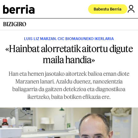
Babestu Berria
BIZIGIRO
LUIS LIZ MARZAN. CIC BIOMAGUNEKO IKERLARIA
«Hainbat alorretatik aitortu digute
maila handia»
Han eta hemen jasotako aitortzek balioa eman diote
Marzanen lanari. Azaldu duenez, nanozientzia
baliagarria da gaitzen detekzioa eta diagnostikoa
ikertzeko, baita botiken efikazia ere.