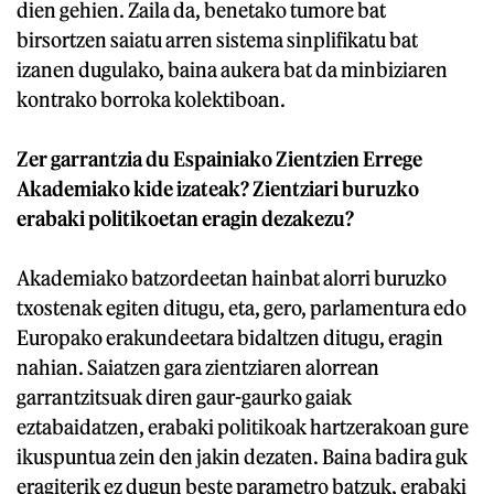
dien gehien. Zaila da, benetako tumore bat
birsortzen saiatu arren sistema sinplifikatu bat
izanen dugulako, baina aukera bat da minbiziaren
kontrako borroka kolektiboan.
Zer garrantzia du Espainiako Zientzien Errege
Akademiako kide izateak? Zientziari buruzko
erabaki politikoetan eragin dezakezu?
Akademiako batzordeetan hainbat alorri buruzko
txostenak egiten ditugu, eta, gero, parlamentura edo
Europako erakundeetara bidaltzen ditugu, eragin
nahian. Saiatzen gara zientziaren alorrean
garrantzitsuak diren gaur-gaurko gaiak
eztabaidatzen, erabaki politikoak hartzerakoan gure
ikuspuntua zein den jakin dezaten. Baina badira guk
eragiterik ez dugun beste parametro batzuk, erabaki