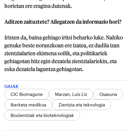
horietan ere eragina dutenak.
Aditzen zaituztete? Ailegatzen da informazio hori?
Iristen da, baina gehiago iritsi beharko luke. Nahiko
genuke beste noranzkoan ere izatea, ez dadila izan
zientzialarien ekimena soilik, eta politikariek
gehiagotan hitz egin dezatela zientzialariekin, eta
eska dezatela laguntza gehiagotan.
GAIAK
CIC Biomagune
Marzan, Luis Liz
Osasuna
Ikerketa medikoa
Zientzia eta teknologia
Biozientziak eta bioteknologiak