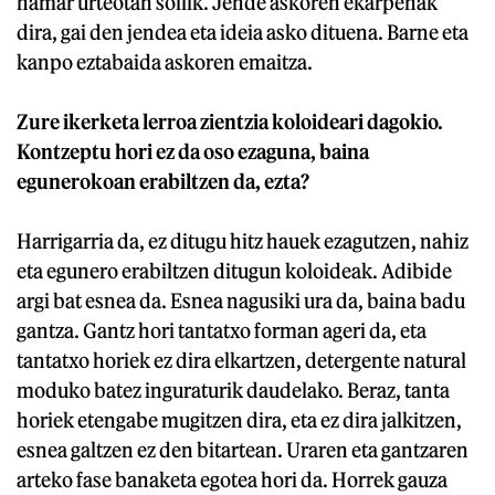
hamar urteotan soilik. Jende askoren ekarpenak
dira, gai den jendea eta ideia asko dituena. Barne eta
kanpo eztabaida askoren emaitza.
Zure ikerketa lerroa zientzia koloideari dagokio.
Kontzeptu hori ez da oso ezaguna, baina
egunerokoan erabiltzen da, ezta?
Harrigarria da, ez ditugu hitz hauek ezagutzen, nahiz
eta egunero erabiltzen ditugun koloideak. Adibide
argi bat esnea da. Esnea nagusiki ura da, baina badu
gantza. Gantz hori tantatxo forman ageri da, eta
tantatxo horiek ez dira elkartzen, detergente natural
moduko batez inguraturik daudelako. Beraz, tanta
horiek etengabe mugitzen dira, eta ez dira jalkitzen,
esnea galtzen ez den bitartean. Uraren eta gantzaren
arteko fase banaketa egotea hori da. Horrek gauza