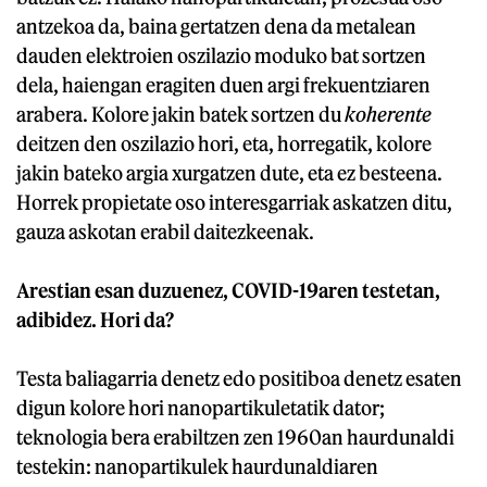
antzekoa da, baina gertatzen dena da metalean
dauden elektroien oszilazio moduko bat sortzen
dela, haiengan eragiten duen argi frekuentziaren
arabera. Kolore jakin batek sortzen du
koherente
deitzen den oszilazio hori, eta, horregatik, kolore
jakin bateko argia xurgatzen dute, eta ez besteena.
Horrek propietate oso interesgarriak askatzen ditu,
gauza askotan erabil daitezkeenak.
Arestian esan duzuenez, COVID-19aren testetan,
adibidez. Hori da?
Testa baliagarria denetz edo positiboa denetz esaten
digun kolore hori nanopartikuletatik dator;
teknologia bera erabiltzen zen 1960an haurdunaldi
testekin: nanopartikulek haurdunaldiaren