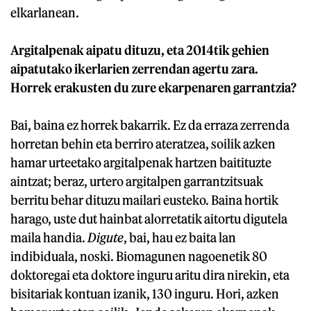
elkarlanean.
Argitalpenak aipatu dituzu, eta 2014tik gehien
aipatutako ikerlarien zerrendan agertu zara.
Horrek erakusten du zure ekarpenaren garrantzia?
Bai, baina ez horrek bakarrik. Ez da erraza zerrenda
horretan behin eta berriro ateratzea, soilik azken
hamar urteetako argitalpenak hartzen baitituzte
aintzat; beraz, urtero argitalpen garrantzitsuak
berritu behar dituzu mailari eusteko. Baina hortik
harago, uste dut hainbat alorretatik aitortu digutela
maila handia.
Digute
, bai, hau ez baita lan
indibiduala, noski. Biomagunen nagoenetik 80
doktoregai eta doktore inguru aritu dira nirekin, eta
bisitariak kontuan izanik, 130 inguru. Hori, azken