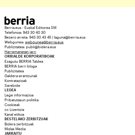
Berria.eus - Euskal Editorea SM
Telefonoa: 943 30 40 30
Bezero arreta: 943 30 43 45 | laguna@berria.eus
Webgunea:
webgunea@berria.eus
Publizitatea:
publi@bidera.eus
Harremanetan jarri
ORRIALDE KORPORATIBOAK
Ezagutu BERRIA Taldea
BERRIA berri bloga
Publizitatea
Galdera-erantzunak
Kontratazioak
Sarebide
LEGEA
Lege informazioa
Pribatutasun politika
Cookieak
cc Lizentzia
Kanal etikoa
BESTELAKO ZERBITZUAK
Bidera zerbitzuak
Midas Media
JARRAITU