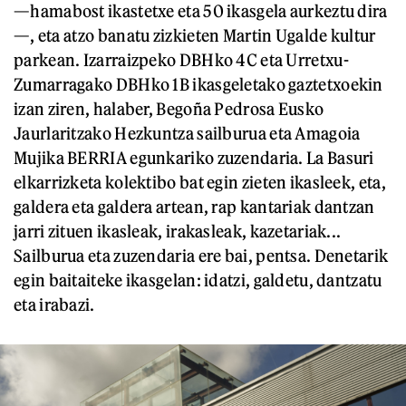
—hamabost ikastetxe eta 50 ikasgela aurkeztu dira
—, eta atzo banatu zizkieten Martin Ugalde kultur
parkean. Izarraizpeko DBHko 4C eta Urretxu-
Zumarragako DBHko 1B ikasgeletako gaztetxoekin
izan ziren, halaber, Begoña Pedrosa Eusko
Jaurlaritzako Hezkuntza sailburua eta Amagoia
Mujika BERRIA egunkariko zuzendaria. La Basuri
elkarrizketa kolektibo bat egin zieten ikasleek, eta,
galdera eta galdera artean, rap kantariak dantzan
jarri zituen ikasleak, irakasleak, kazetariak...
Sailburua eta zuzendaria ere bai, pentsa. Denetarik
egin baitaiteke ikasgelan: idatzi, galdetu, dantzatu
eta irabazi.