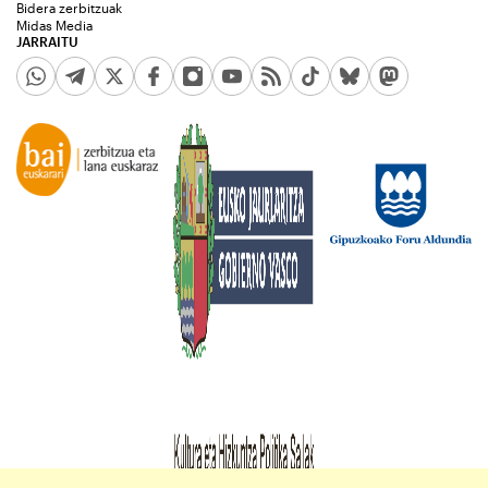
Bidera zerbitzuak
Midas Media
JARRAITU