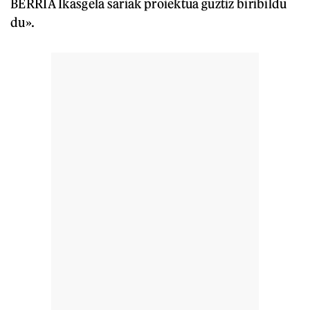
BERRIA Ikasgela sariak proiektua guztiz biribildu
du».