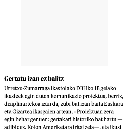
Gertatu izan ez balitz
Urretxu-Zumarraga ikastolako DBHko 1B gelako
ikasleek egin duten komunikazio proiektua, berriz,
diziplinartekoa izan da, zubi bat izan baita Euskara
eta Gizartea ikasgaien artean. «Proiektuan zera
egin behar genuen: gertakari historiko bat hartu —
adibidez, Kolon Ameriketara iritsi zela—, eta ikusi