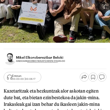
Mikel Elkoroberezibar Beloki
2026KO MAIATZAREN 21A
ANDOAIN
05:00
Entzun
00:00:00
00:06:17
Kazetaritzak eta hezkuntzak alor askotan egiten
dute bat, eta bietan ezinbestekoa da jakin-mina.
Irakasleak gai izan behar du ikasleen jakin-mina