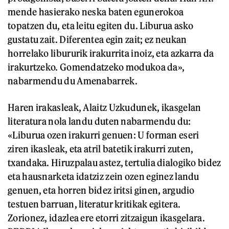
mende hasierako neska baten egunerokoa
topatzen du, eta leitu egiten du. Liburua asko
gustatu zait. Diferentea egin zait; ez neukan
horrelako libururik irakurrita inoiz, eta azkarra da
irakurtzeko. Gomendatzeko modukoa da»,
nabarmendu du Amenabarrek.
Haren irakasleak, Alaitz Uzkudunek, ikasgelan
literatura nola landu duten nabarmendu du:
«Liburua ozen irakurri genuen: U forman eseri
ziren ikasleak, eta atril batetik irakurri zuten,
txandaka. Hiruzpalau astez, tertulia dialogiko bidez
eta hausnarketa idatziz zein ozen eginez landu
genuen, eta horren bidez iritsi ginen, argudio
testuen barruan, literatur kritikak egitera.
Zorionez, idazlea ere etorri zitzaigun ikasgelara.