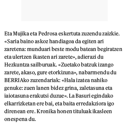
Eta Mujika eta Pedrosa eskertuta zuzendu zaizkie.
«Saria baino askoz handiagoa da egiten ari
zaretena: munduari beste modu batean begiratzen
eta ulertzen ikasten ari zarete», adierazi du
Hezkuntza sailburuak. «Zuetako batzuk izango
zarete, akaso, gure etorkizuna», nabarmendu du
BERRIAko zuzendariak: «Hala izatea nahiko
genuke: zuen lanen bidez grina, zaletasuna eta
iaiotasuna erakutsi duzue». La Basuri egindako
elkarrizketan ere bai, eta baita erredakziora igo
direnean ere. Kronika honen tituluak ikasleen
onespena du.