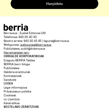
Berria.eus - Euskal Editorea SM
Telefonoa: 943 30 40 30
Bezero arreta: 943 30 43 45 | laguna@berria.eus
Webgunea:
webgunea@berria.eus
Publizitatea:
publi@bidera.eus
Harremanetan jarri
ORRIALDE KORPORATIBOAK
Ezagutu BERRIA Taldea
BERRIA berri bloga
Publizitatea
Galdera-erantzunak
Kontratazioak
Sarebide
LEGEA
Lege informazioa
Pribatutasun politika
Cookieak
cc Lizentzia
Kanal etikoa
BESTELAKO ZERBITZUAK