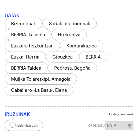
GAIAK
Bizimoduak
Sariak eta dominak
BERRIA Ikasgela
Hezkuntza
Euskara hezkuntzan
Komunikazioa
Euskal Herria
Gipuzkoa
BERRIA
BERRIA Taldea
Pedrosa, Begoña
Mujika Tolaretxipi, Amagoia
Caballero -La Basu-, Elena
IRUZKINAK
Ez dago iruzkinik
Iruzkin bat egin
ORDENATU