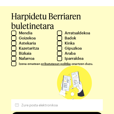
Harpidetu Berriaren
buletinetara
Mendia
Arratsaldekoa
Goizekoa
Badok
Astekaria
Kinka
Kazetaritza
Gipuzkoa
Bizkaia
Araba
Nafarroa
Iparraldea
Izena ematean
pribatutasun politika
onartzen duzu.