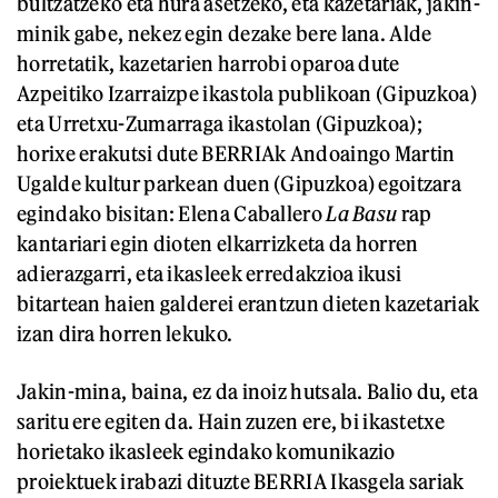
bultzatzeko eta hura asetzeko, eta kazetariak, jakin-
minik gabe, nekez egin dezake bere lana. Alde
horretatik, kazetarien harrobi oparoa dute
Azpeitiko Izarraizpe ikastola publikoan (Gipuzkoa)
eta Urretxu-Zumarraga ikastolan (Gipuzkoa);
horixe erakutsi dute BERRIAk Andoaingo Martin
Ugalde kultur parkean duen (Gipuzkoa) egoitzara
egindako bisitan: Elena Caballero
La Basu
rap
kantariari egin dioten elkarrizketa da horren
adierazgarri, eta ikasleek erredakzioa ikusi
bitartean haien galderei erantzun dieten kazetariak
izan dira horren lekuko.
Jakin-mina, baina, ez da inoiz hutsala. Balio du, eta
saritu ere egiten da. Hain zuzen ere, bi ikastetxe
horietako ikasleek egindako komunikazio
proiektuek irabazi dituzte BERRIA Ikasgela sariak