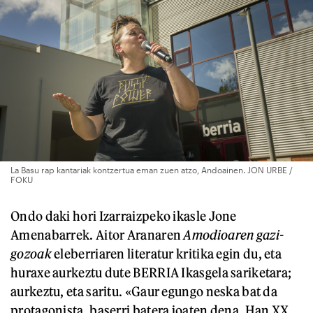
La Basu rap kantariak kontzertua eman zuen atzo, Andoainen. JON URBE /
FOKU
Ondo daki hori Izarraizpeko ikasle Jone
Amenabarrek. Aitor Aranaren
Amodioaren gazi-
gozoak
eleberriaren literatur kritika egin du, eta
huraxe aurkeztu dute BERRIA Ikasgela sariketara;
aurkeztu, eta saritu. «Gaur egungo neska bat da
protagonista, baserri batera joaten dena. Han XX.