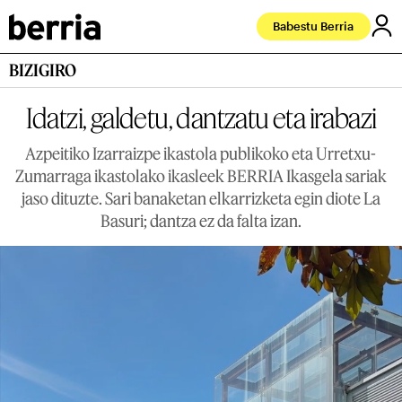
Babestu Berria
BIZIGIRO
Idatzi, galdetu, dantzatu eta irabazi
Azpeitiko Izarraizpe ikastola publikoko eta Urretxu-
Zumarraga ikastolako ikasleek BERRIA Ikasgela sariak
jaso dituzte. Sari banaketan elkarrizketa egin diote La
Basuri; dantza ez da falta izan.