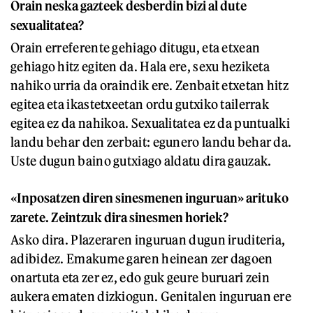
Orain neska gazteek desberdin bizi al dute
sexualitatea?
Orain erreferente gehiago ditugu, eta etxean
gehiago hitz egiten da. Hala ere, sexu heziketa
nahiko urria da oraindik ere. Zenbait etxetan hitz
egitea eta ikastetxeetan ordu gutxiko tailerrak
egitea ez da nahikoa. Sexualitatea ez da puntualki
landu behar den zerbait: egunero landu behar da.
Uste dugun baino gutxiago aldatu dira gauzak.
«Inposatzen diren sinesmenen inguruan» arituko
zarete. Zeintzuk dira sinesmen horiek?
Asko dira. Plazeraren inguruan dugun iruditeria,
adibidez. Emakume garen heinean zer dagoen
onartuta eta zer ez, edo guk geure buruari zein
aukera ematen dizkiogun. Genitalen inguruan ere