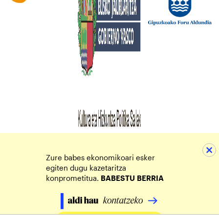
Zure babes ekonomikoari esker
egiten dugu kazetaritza
konprometitua.
BABESTU
BERRIA