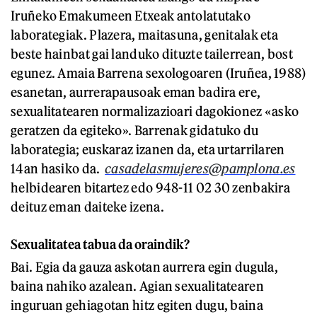
Iruñeko Emakumeen Etxeak antolatutako
laborategiak. Plazera, maitasuna, genitalak eta
beste hainbat gai landuko dituzte tailerrean, bost
egunez. Amaia Barrena sexologoaren (Iruñea, 1988)
esanetan, aurrerapausoak eman badira ere,
sexualitatearen normalizazioari dagokionez «asko
geratzen da egiteko». Barrenak gidatuko du
laborategia; euskaraz izanen da, eta urtarrilaren
14an hasiko da.
casadelasmujeres@pamplona.es
helbidearen bitartez edo 948-11 02 30 zenbakira
deituz eman daiteke izena.
Sexualitatea tabua da oraindik?
Bai. Egia da gauza askotan aurrera egin dugula,
baina nahiko azalean. Agian sexualitatearen
inguruan gehiagotan hitz egiten dugu, baina