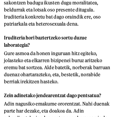
sakontzen badugu ikusten dugu moralitatea,
beldurrak eta lotsak oso presente ditugula.
Iruditeria konkretu bat dago oraindik ere, oso
patriarkala eta heterosexuala dena.
Iruditeria hori baztertzeko sortu duzue
laborategia?
Gure asmoa da honen inguruan hitz egiteko,
jolasteko eta elkarren bizipenei buruz aritzeko
eremu bat sortzea. Alde batetik, norberak barruan
duenaz ohartarazteko, eta, bestetik, norabide
berriak irekitzen hasteko.
Zein adinetako jendearentzat dago pentsatua?
Adin nagusiko emakume ororentzat. Nahi duenak
parte har dezake, eta doakoa da. Adin