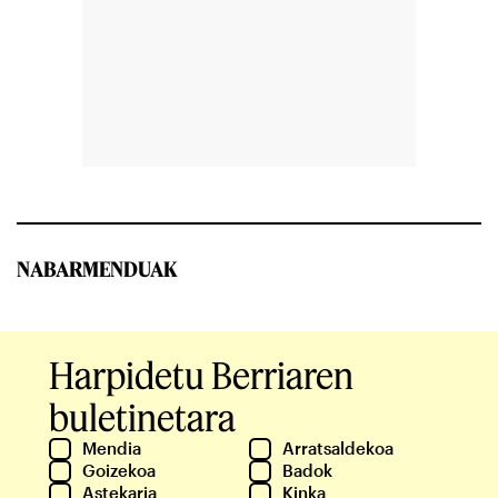
NABARMENDUAK
Harpidetu Berriaren
buletinetara
Mendia
Arratsaldekoa
Goizekoa
Badok
Astekaria
Kinka