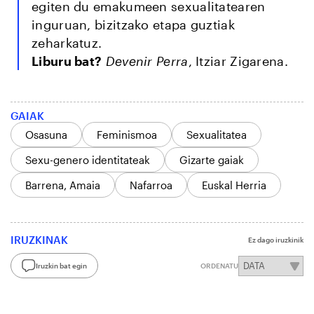
egiten du emakumeen sexualitatearen
inguruan, bizitzako etapa guztiak
zeharkatuz.
Liburu bat?
Devenir Perra
, Itziar Zigarena.
GAIAK
Osasuna
Feminismoa
Sexualitatea
Sexu-genero identitateak
Gizarte gaiak
Barrena, Amaia
Nafarroa
Euskal Herria
IRUZKINAK
Ez dago iruzkinik
Iruzkin bat egin
ORDENATU