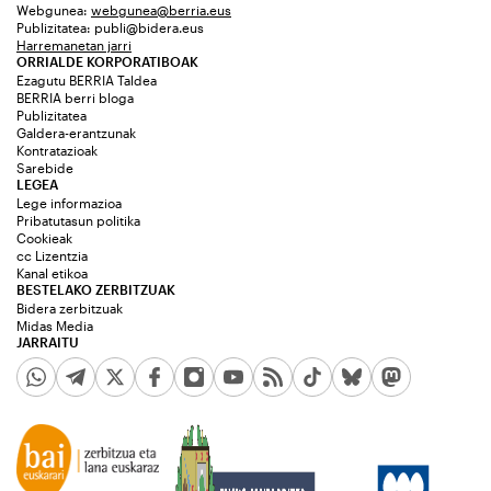
Webgunea:
webgunea@berria.eus
Publizitatea:
publi@bidera.eus
Harremanetan jarri
ORRIALDE KORPORATIBOAK
Ezagutu BERRIA Taldea
BERRIA berri bloga
Publizitatea
Galdera-erantzunak
Kontratazioak
Sarebide
LEGEA
Lege informazioa
Pribatutasun politika
Cookieak
cc Lizentzia
Kanal etikoa
BESTELAKO ZERBITZUAK
Bidera zerbitzuak
Midas Media
JARRAITU