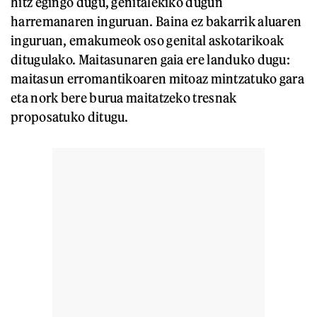
hitz egingo dugu, genitalekiko dugun
harremanaren inguruan. Baina ez bakarrik aluaren
inguruan, emakumeok oso genital askotarikoak
ditugulako. Maitasunaren gaia ere landuko dugu:
maitasun erromantikoaren mitoaz mintzatuko gara
eta nork bere burua maitatzeko tresnak
proposatuko ditugu.