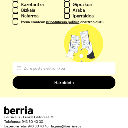
Kazetaritza
Gipuzkoa
Bizkaia
Araba
Nafarroa
Iparraldea
Izena ematean
pribatutasun politika
onartzen duzu.
Berria.eus - Euskal Editorea SM
Telefonoa: 943 30 40 30
Bezero arreta: 943 30 43 45 | laguna@berria.eus