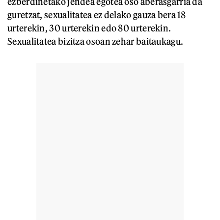
ezberdinetako jendea egotea oso aberasgarria da
guretzat, sexualitatea ez delako gauza bera 18
urterekin, 30 urterekin edo 80 urterekin.
Sexualitatea bizitza osoan zehar baitaukagu.