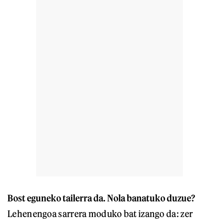
Bost eguneko tailerra da. Nola banatuko duzue?
Lehenengoa sarrera moduko bat izango da: zer