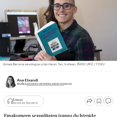
Amaia Barrena sexologoa urtarrilaren 7an, Iruñean. IÑIGO URIZ / FOKU
Ane Etxandi
2025EKO URTARRILAREN 10A
IRUÑEA
05:00
Entzun
00:00:00
00:06:12
Emakumeen sexualitatea izango du hizpide