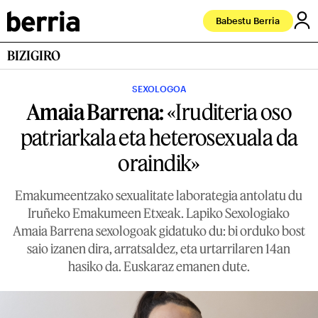
Babestu Berria
BIZIGIRO
SEXOLOGOA
Amaia Barrena:
«Iruditeria oso
patriarkala eta heterosexuala da
oraindik»
Emakumeentzako sexualitate laborategia antolatu du
Iruñeko Emakumeen Etxeak. Lapiko Sexologiako
Amaia Barrena sexologoak gidatuko du: bi orduko bost
saio izanen dira, arratsaldez, eta urtarrilaren 14an
hasiko da. Euskaraz emanen dute.