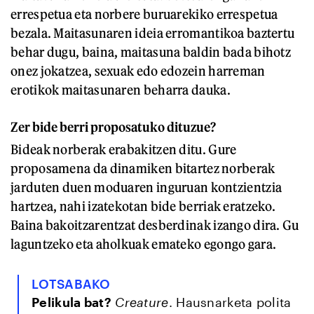
errespetua eta norbere buruarekiko errespetua
bezala. Maitasunaren ideia erromantikoa baztertu
behar dugu, baina, maitasuna baldin bada bihotz
onez jokatzea, sexuak edo edozein harreman
erotikok maitasunaren beharra dauka.
Zer bide berri proposatuko dituzue?
Bideak norberak erabakitzen ditu. Gure
proposamena da dinamiken bitartez norberak
jarduten duen moduaren inguruan kontzientzia
hartzea, nahi izatekotan bide berriak eratzeko.
Baina bakoitzarentzat desberdinak izango dira. Gu
laguntzeko eta aholkuak emateko egongo gara.
LOTSABAKO
Pelikula bat?
Creature
. Hausnarketa polita