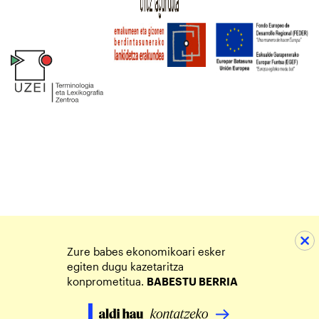
Zure babes ekonomikoari esker
egiten dugu kazetaritza
konprometitua.
BABESTU BERRIA