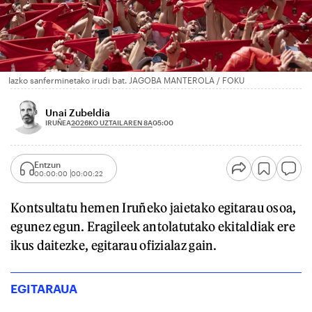
Iazko sanferminetako irudi bat. JAGOBA MANTEROLA / FOKU
Unai Zubeldia
2026KO UZTAILAREN 8A
IRUÑEA
05:00
Entzun
00:00:00
00:00:22
Kontsultatu hemen Iruñeko jaietako egitarau osoa,
egunez egun. Eragileek antolatutako ekitaldiak ere
ikus daitezke, egitarau ofizialaz gain.