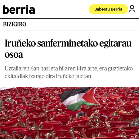
Babestu Berria
BIZIGIRO
Iruñeko sanferminetako egitarau
osoa
Uztailaren 6an hasi eta hilaren 14ra arte, era guztietako
ekitaldiak izango dira Iruñeko jaietan.