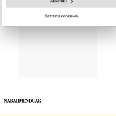
Aukeratu
fitxategiak erabiltzen ditu. Zure esperientzia eta zerbitzuak
hobetzeko asmoz, cookie teknologiaz baliatzen gara. Ohar
hau onartuz gero, teknologia hori erabiltzeko baimen
esplizitua ematen diguzu.
Gehiago irakurri
Baztertu cookie-ak
NABARMENDUAK