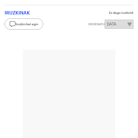
IRUZKINAK
Ez dago iruzkinik
Iruzkin bat egin
ORDENATU