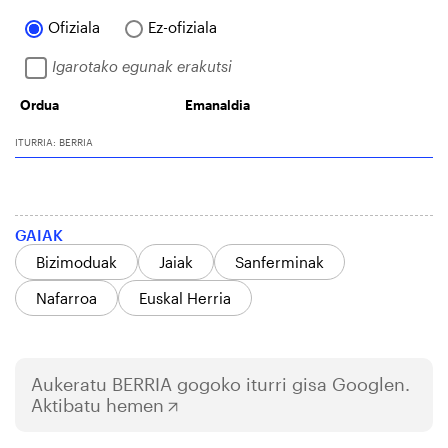
GAIAK
Bizimoduak
Jaiak
Sanferminak
Nafarroa
Euskal Herria
Aukeratu
BERRIA
gogoko iturri gisa Googlen.
Aktibatu hemen