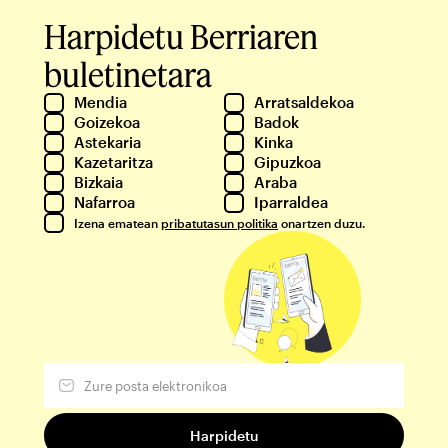
Harpidetu Berriaren
buletinetara
Mendia
Arratsaldekoa
Goizekoa
Badok
Astekaria
Kinka
Kazetaritza
Gipuzkoa
Bizkaia
Araba
Nafarroa
Iparraldea
Izena ematean
pribatutasun politika
onartzen duzu.