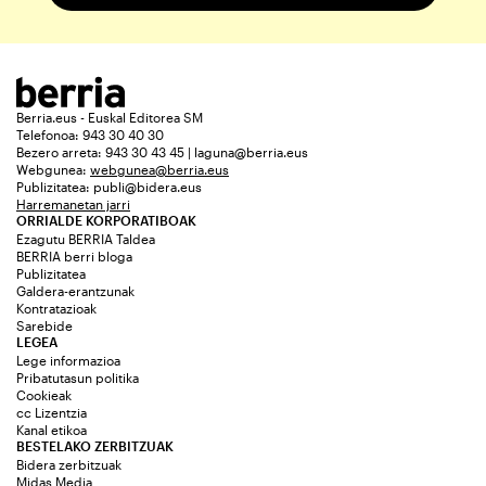
Berria.eus - Euskal Editorea SM
Telefonoa: 943 30 40 30
Bezero arreta: 943 30 43 45 | laguna@berria.eus
Webgunea:
webgunea@berria.eus
Publizitatea:
publi@bidera.eus
Harremanetan jarri
ORRIALDE KORPORATIBOAK
Ezagutu BERRIA Taldea
BERRIA berri bloga
Publizitatea
Galdera-erantzunak
Kontratazioak
Sarebide
LEGEA
Lege informazioa
Pribatutasun politika
Cookieak
cc Lizentzia
Kanal etikoa
BESTELAKO ZERBITZUAK
Bidera zerbitzuak
Midas Media