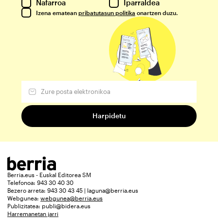
Nafarroa
Iparraldea
Izena ematean
pribatutasun politika
onartzen duzu.
Berria.eus - Euskal Editorea SM
Telefonoa: 943 30 40 30
Bezero arreta: 943 30 43 45 | laguna@berria.eus
Webgunea:
webgunea@berria.eus
Publizitatea:
publi@bidera.eus
Harremanetan jarri