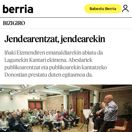
Babestu Berria
BIZIGIRO
Jendearentzat, jendearekin
Iñaki Eizmendiren emanaldiarekin abiatu da
Lagunekin Kantari ekimena. Abeslariek
publikoarentzat eta publikoarekin kantatzeko
Donostian prestatu duten egitasmoa da.