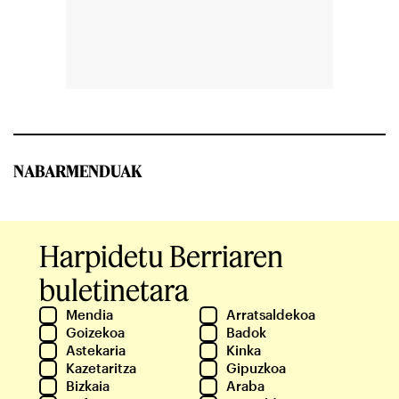
NABARMENDUAK
Harpidetu Berriaren
buletinetara
Mendia
Arratsaldekoa
Goizekoa
Badok
Astekaria
Kinka
Kazetaritza
Gipuzkoa
Bizkaia
Araba