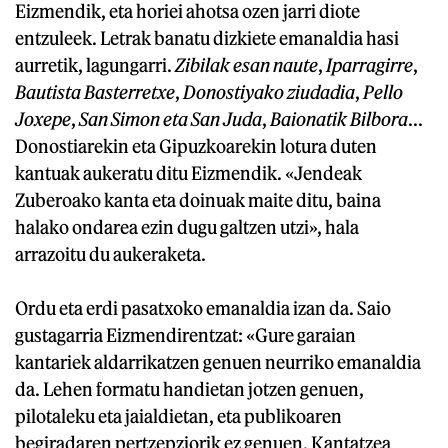
Eizmendik, eta horiei ahotsa ozen jarri diote
entzuleek. Letrak banatu dizkiete emanaldia hasi
aurretik, lagungarri.
Zibilak esan naute
,
Iparragirre
,
Bautista Basterretxe
,
Donostiyako ziudadia
,
Pello
Joxepe
,
San Simon eta San Juda
,
Baionatik Bilbora
...
Donostiarekin eta Gipuzkoarekin lotura duten
kantuak aukeratu ditu Eizmendik. «Jendeak
Zuberoako kanta eta doinuak maite ditu, baina
halako ondarea ezin dugu galtzen utzi», hala
arrazoitu du aukeraketa.
Ordu eta erdi pasatxoko emanaldia izan da. Saio
gustagarria Eizmendirentzat: «Gure garaian
kantariek aldarrikatzen genuen neurriko emanaldia
da. Lehen formatu handietan jotzen genuen,
pilotaleku eta jaialdietan, eta publikoaren
begiradaren pertzepziorik ez genuen. Kantatzea