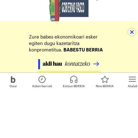
Zure babes ekonomikoari esker
egiten dugu kazetaritza
konprometitua.
BABESTU BERRIA
Egin zure ekarpena
Gaur
Azken berriak
Entzun BERRIA
Nire BERRIA
Atalak