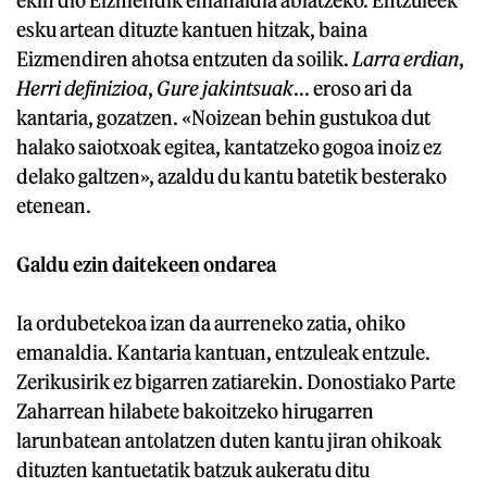
esku artean dituzte kantuen hitzak, baina
Eizmendiren ahotsa entzuten da soilik.
Larra erdian
,
Herri definizioa
,
Gure jakintsuak
... eroso ari da
kantaria, gozatzen. «Noizean behin gustukoa dut
halako saiotxoak egitea, kantatzeko gogoa inoiz ez
delako galtzen», azaldu du kantu batetik besterako
etenean.
Galdu ezin daitekeen ondarea
Ia ordubetekoa izan da aurreneko zatia, ohiko
emanaldia. Kantaria kantuan, entzuleak entzule.
Zerikusirik ez bigarren zatiarekin. Donostiako Parte
Zaharrean hilabete bakoitzeko hirugarren
larunbatean antolatzen duten kantu jiran ohikoak
dituzten kantuetatik batzuk aukeratu ditu