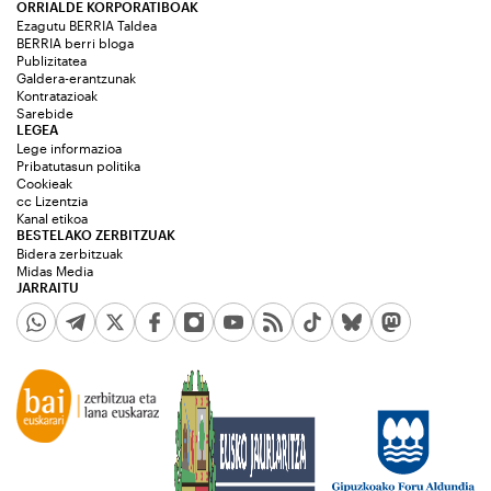
ORRIALDE KORPORATIBOAK
Ezagutu BERRIA Taldea
BERRIA berri bloga
Publizitatea
Galdera-erantzunak
Kontratazioak
Sarebide
LEGEA
Lege informazioa
Pribatutasun politika
Cookieak
cc Lizentzia
Kanal etikoa
BESTELAKO ZERBITZUAK
Bidera zerbitzuak
Midas Media
JARRAITU