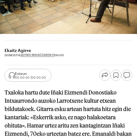
Ekaitz Agirre
2011KO MAIATZAREN 11
DONOSTIA
00:00
Entzun
00:00:00
00:00:00
Txaloka hartu dute Iñaki Eizmendi Donostiako
Intxaurrondo auzoko Larrotxene kultur etxean
bildutakoek. Gitarra esku artean hartuta hitz egin die
kantariak: «Eskerrik asko, ez nago halakoetara
ohituta». Hamar urtez aritu zen kantagintzan Iñaki
Eizmendi, 70eko urteetan batez ere. Emanaldi bakan