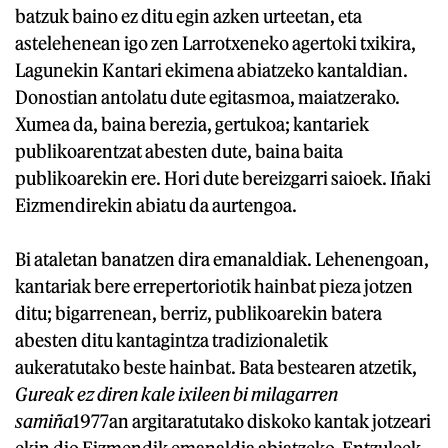
batzuk baino ez ditu egin azken urteetan, eta
astelehenean igo zen Larrotxeneko agertoki txikira,
Lagunekin Kantari ekimena abiatzeko kantaldian.
Donostian antolatu dute egitasmoa, maiatzerako.
Xumea da, baina berezia, gertukoa; kantariek
publikoarentzat abesten dute, baina baita
publikoarekin ere. Hori dute bereizgarri saioek. Iñaki
Eizmendirekin abiatu da aurtengoa.
Bi ataletan banatzen dira emanaldiak. Lehenengoan,
kantariak bere errepertoriotik hainbat pieza jotzen
ditu; bigarrenean, berriz, publikoarekin batera
abesten ditu kantagintza tradizionaletik
aukeratutako beste hainbat. Bata bestearen atzetik,
Gureak ez diren kale ixileen bi milagarren
samiña
1977an argitaratutako diskoko kantak jotzeari
ekin dio Eizmendik emanaldia abiatzeko. Entzuleek