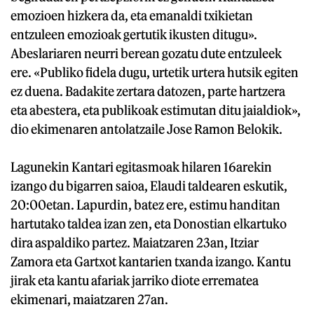
emozioen hizkera da, eta emanaldi txikietan
entzuleen emozioak gertutik ikusten ditugu».
Abeslariaren neurri berean gozatu dute entzuleek
ere. «Publiko fidela dugu, urtetik urtera hutsik egiten
ez duena. Badakite zertara datozen, parte hartzera
eta abestera, eta publikoak estimutan ditu jaialdiok»,
dio ekimenaren antolatzaile Jose Ramon Belokik.
Lagunekin Kantari egitasmoak hilaren 16arekin
izango du bigarren saioa, Elaudi taldearen eskutik,
20:00etan. Lapurdin, batez ere, estimu handitan
hartutako taldea izan zen, eta Donostian elkartuko
dira aspaldiko partez. Maiatzaren 23an, Itziar
Zamora eta Gartxot kantarien txanda izango. Kantu
jirak eta kantu afariak jarriko diote errematea
ekimenari, maiatzaren 27an.