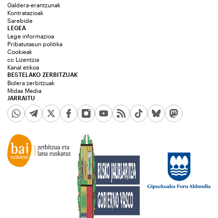
Galdera-erantzunak
Kontratazioak
Sarebide
LEGEA
Lege informazioa
Pribatutasun politika
Cookieak
cc Lizentzia
Kanal etikoa
BESTELAKO ZERBITZUAK
Bidera zerbitzuak
Midas Media
JARRAITU