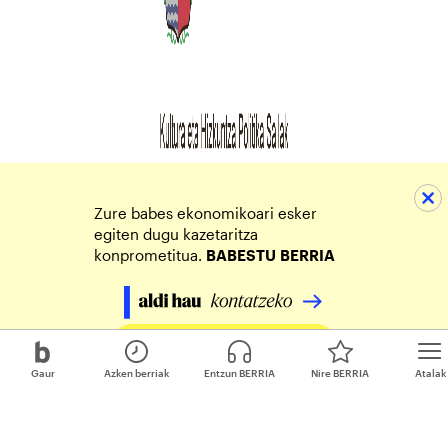
Zure babes ekonomikoari esker
egiten dugu kazetaritza
konprometitua.
BABESTU
BERRIA
Egin zure ekarpena
Gaur
Azken berriak
Entzun BERRIA
Nire BERRIA
Atalak