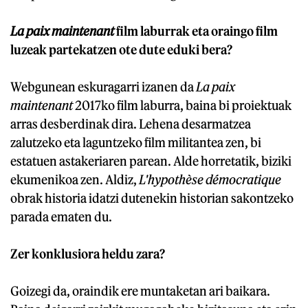
La paix maintenant
film laburrak eta oraingo film
luzeak partekatzen ote dute eduki bera?
Webgunean eskuragarri izanen da
La paix
maintenant
2017ko film laburra, baina bi proiektuak
arras desberdinak dira. Lehena desarmatzea
zalutzeko eta laguntzeko film militantea zen, bi
estatuen astakeriaren parean. Alde horretatik, biziki
ekumenikoa zen. Aldiz,
L'hypothèse démocratique
obrak historia idatzi dutenekin historian sakontzeko
parada ematen du.
Zer konklusiora heldu zara?
Goizegi da, oraindik ere muntaketan ari baikara.