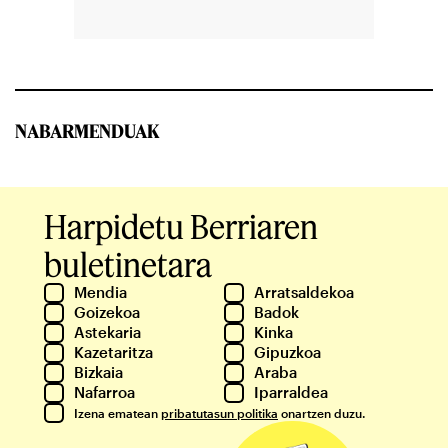
NABARMENDUAK
Harpidetu Berriaren
buletinetara
Mendia
Arratsaldekoa
Goizekoa
Badok
Astekaria
Kinka
Kazetaritza
Gipuzkoa
Bizkaia
Araba
Nafarroa
Iparraldea
Izena ematean
pribatutasun politika
onartzen duzu.