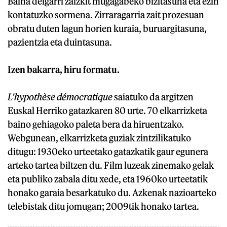
Baina deigarri zaizkit mugagabeko bizitasuna eta ezin
kontatuzko sormena. Zirraragarria zait prozesuan
obratu duten lagun horien kuraia, buruargitasuna,
pazientzia eta duintasuna.
Izen bakarra, hiru formatu.
L'hypothèse démocratique
saiatuko da argitzen
Euskal Herriko gatazkaren 80 urte. 70 elkarrizketa
baino gehiagoko paleta bera da hiruentzako.
Webgunean, elkarrizketa guziak zintzilikatuko
ditugu: 1930eko urteetako gatazkatik gaur egunera
arteko tartea biltzen du. Film luzeak zinemako gelak
eta publiko zabala ditu xede, eta 1960ko urteetatik
honako garaia besarkatuko du. Azkenak nazioarteko
telebistak ditu jomugan; 2009tik honako tartea.