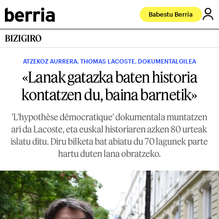
Babestu Berria
BIZIGIRO
ATZEKOZ AURRERA. THOMAS LACOSTE. DOKUMENTALGILEA
«Lanak gatazka baten historia
kontatzen du, baina barnetik»
'L'hypothèse démocratique' dokumentala muntatzen
ari da Lacoste, eta euskal historiaren azken 80 urteak
islatu ditu. Diru bilketa bat abiatu du 70 lagunek parte
hartu duten lana obratzeko.