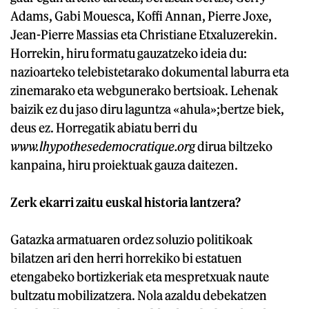
Adams, Gabi Mouesca, Koffi Annan, Pierre Joxe,
Jean-Pierre Massias eta Christiane Etxaluzerekin.
Horrekin, hiru formatu gauzatzeko ideia du:
nazioarteko telebistetarako dokumental laburra eta
zinemarako eta webgunerako bertsioak. Lehenak
baizik ez du jaso diru laguntza «ahula»;bertze biek,
deus ez. Horregatik abiatu berri du
www.lhypothesedemocratique.org
dirua biltzeko
kanpaina, hiru proiektuak gauza daitezen.
Zerk ekarri zaitu euskal historia lantzera?
Gatazka armatuaren ordez soluzio politikoak
bilatzen ari den herri horrekiko bi estatuen
etengabeko bortizkeriak eta mespretxuak naute
bultzatu mobilizatzera. Nola azaldu debekatzen