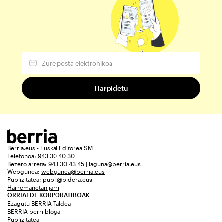
Berria.eus - Euskal Editorea SM
Telefonoa: 943 30 40 30
Bezero arreta: 943 30 43 45 | laguna@berria.eus
Webgunea:
webgunea@berria.eus
Publizitatea:
publi@bidera.eus
Harremanetan jarri
ORRIALDE KORPORATIBOAK
Ezagutu BERRIA Taldea
BERRIA berri bloga
Publizitatea