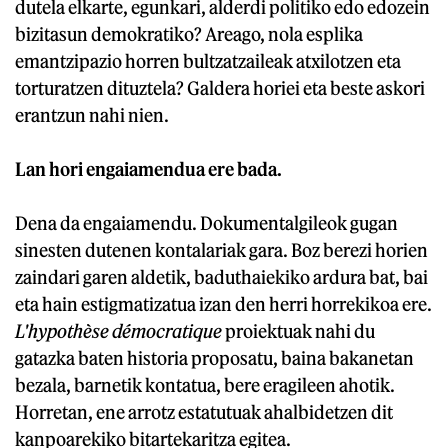
dutela elkarte, egunkari, alderdi politiko edo edozein
bizitasun demokratiko? Areago, nola esplika
emantzipazio horren bultzatzaileak atxilotzen eta
torturatzen dituztela? Galdera horiei eta beste askori
erantzun nahi nien.
Lan hori engaiamendua ere bada.
Dena da engaiamendu. Dokumentalgileok gugan
sinesten dutenen kontalariak gara. Boz berezi horien
zaindari garen aldetik, baduthaiekiko ardura bat, bai
eta hain estigmatizatua izan den herri horrekikoa ere.
L'hypothèse démocratique
proiektuak nahi du
gatazka baten historia proposatu, baina bakanetan
bezala, barnetik kontatua, bere eragileen ahotik.
Horretan, ene arrotz estatutuak ahalbidetzen dit
kanpoarekiko bitartekaritza egitea.