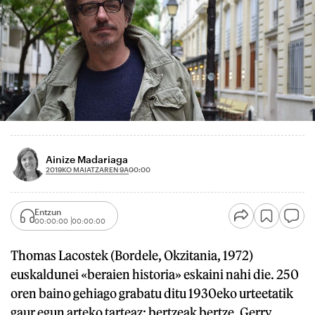
Ainize Madariaga
2019KO MAIATZAREN 9A
00:00
Entzun
00:00:00
00:00:00
Thomas Lacostek (Bordele, Okzitania, 1972)
euskaldunei «beraien historia» eskaini nahi die. 250
oren baino gehiago grabatu ditu 1930eko urteetatik
gaur egun arteko tarteaz; bertzeak bertze, Gerry