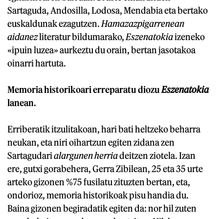
Sartaguda, Andosilla, Lodosa, Mendabia eta bertako
euskaldunak ezagutzen.
Hamazazpigarrenean
aidanez
literatur bildumarako,
Eszenatokia
izeneko
«ipuin luzea» aurkeztu du orain, bertan jasotakoa
oinarri hartuta.
Memoria historikoari erreparatu diozu
Eszenatokia
lanean.
Erriberatik itzulitakoan, hari bati heltzeko beharra
neukan, eta niri oihartzun egiten zidana zen
Sartagudari
alargunen herria
deitzen ziotela. Izan
ere, gutxi gorabehera, Gerra Zibilean, 25 eta 35 urte
arteko gizonen %75 fusilatu zituzten bertan, eta,
ondorioz, memoria historikoak pisu handia du.
Baina gizonen begiradatik egiten da: nor hil zuten