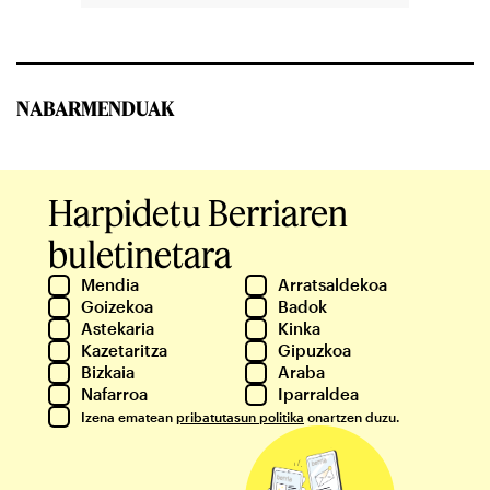
NABARMENDUAK
Harpidetu Berriaren
buletinetara
Mendia
Arratsaldekoa
Goizekoa
Badok
Astekaria
Kinka
Kazetaritza
Gipuzkoa
Bizkaia
Araba
Nafarroa
Iparraldea
Izena ematean
pribatutasun politika
onartzen duzu.