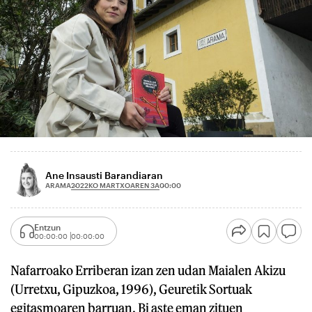
Ane Insausti Barandiaran
2022KO MARTXOAREN 3A
ARAMA
00:00
Entzun
00:00:00
00:00:00
Nafarroako Erriberan izan zen udan Maialen Akizu
(Urretxu, Gipuzkoa, 1996), Geuretik Sortuak
egitasmoaren barruan. Bi aste eman zituen