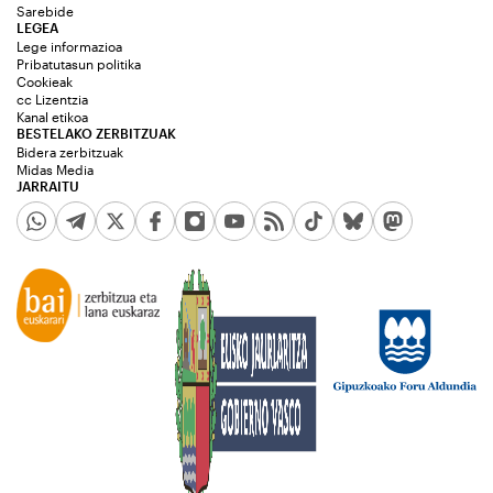
Sarebide
LEGEA
Lege informazioa
Pribatutasun politika
Cookieak
cc Lizentzia
Kanal etikoa
BESTELAKO ZERBITZUAK
Bidera zerbitzuak
Midas Media
JARRAITU