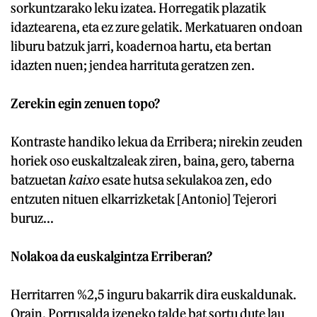
sorkuntzarako leku izatea. Horregatik plazatik
idaztearena, eta ez zure gelatik. Merkatuaren ondoan
liburu batzuk jarri, koadernoa hartu, eta bertan
idazten nuen; jendea harrituta geratzen zen.
Zerekin egin zenuen topo?
Kontraste handiko lekua da Erribera; nirekin zeuden
horiek oso euskaltzaleak ziren, baina, gero, taberna
batzuetan
kaixo
esate hutsa sekulakoa zen, edo
entzuten nituen elkarrizketak [Antonio] Tejerori
buruz...
Nolakoa da euskalgintza Erriberan?
Herritarren %2,5 inguru bakarrik dira euskaldunak.
Orain, Porrusalda izeneko talde bat sortu dute lau