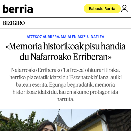
Babestu Berria
BIZIGIRO
ATZEKOZ AURRERA. MAIALEN AKIZU. IDAZLEA
«Memoria historikoak pisu handia
du Nafarroako Erriberan»
Nafarroako Erriberako 'La fresca' ohiturari tiraka,
herriko plazetatik idatzi du 'Eszenatokia' lana, aulki
batean eserita. Egungo begiradatik, memoria
historikoaz idatzi du, lau emakume protagonista
hartuta.