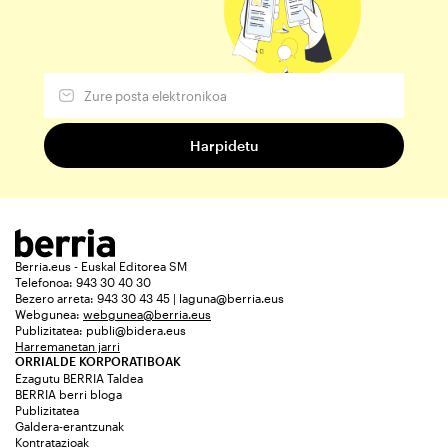
Berria.eus - Euskal Editorea SM
Telefonoa: 943 30 40 30
Bezero arreta: 943 30 43 45 | laguna@berria.eus
Webgunea:
webgunea@berria.eus
Publizitatea:
publi@bidera.eus
Harremanetan jarri
ORRIALDE KORPORATIBOAK
Ezagutu BERRIA Taldea
BERRIA berri bloga
Publizitatea
Galdera-erantzunak
Kontratazioak