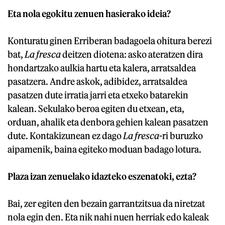
Eta nola egokitu zenuen hasierako ideia?
Konturatu ginen Erriberan badagoela ohitura berezi
bat,
La fresca
deitzen diotena: asko ateratzen dira
hondartzako aulkia hartu eta kalera, arratsaldea
pasatzera. Andre askok, adibidez, arratsaldea
pasatzen dute irratia jarri eta etxeko batarekin
kalean. Sekulako beroa egiten du etxean, eta,
orduan, ahalik eta denbora gehien kalean pasatzen
dute. Kontakizunean ez dago
La fresca
-ri buruzko
aipamenik, baina egiteko moduan badago lotura.
Plaza izan zenuelako idazteko eszenatoki, ezta?
Bai, zer egiten den bezain garrantzitsua da niretzat
nola egin den. Eta nik nahi nuen herriak edo kaleak