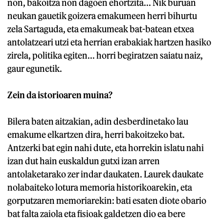
non, bakoitza non dagoen ehortzita... Nik buruan
neukan gauetik goizera emakumeen herri bihurtu
zela Sartaguda, eta emakumeak bat-batean etxea
antolatzeari utzi eta herrian erabakiak hartzen hasiko
zirela, politika egiten... horri begiratzen saiatu naiz,
gaur egunetik.
Zein da istorioaren muina?
Bilera baten aitzakian, adin desberdinetako lau
emakume elkartzen dira, herri bakoitzeko bat.
Antzerki bat egin nahi dute, eta horrekin islatu nahi
izan dut hain euskaldun gutxi izan arren
antolaketarako zer indar daukaten. Laurek daukate
nolabaiteko lotura memoria historikoarekin, eta
gorputzaren memoriarekin: bati esaten diote obario
bat falta zaiola eta fisioak galdetzen dio ea bere