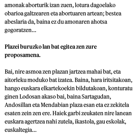
amonak aborturik izan zuen, lotura dagoelako
obarioa galtzearen eta abortuaren artean; bestea
abeslaria da, baina ez du amonaren ahotsa
gogoratzen...
Plazei buruzko lan bat egitea zen zure
proposamena.
Bai, nire asmoa zen plazan jartzea mahai bat, eta
aitorleku moduko bat izatea. Baina, hara iritsitakoan,
hango euskara elkartekoekin bildutakoan, konturatu
ginen Lodosan akaso bai, baina Sartagudan,
Andosillan eta Mendabian plaza esan eta ez zekitela
esaten zein zen ere. Haiek garbi zeukaten nire lanean
euskara agertzea nahi zutela, ikastola, gau eskolak,
euskaltegia...