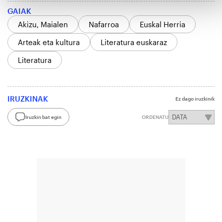
GAIAK
Akizu, Maialen
Nafarroa
Euskal Herria
Arteak eta kultura
Literatura euskaraz
Literatura
IRUZKINAK
Ez dago iruzkinik
Iruzkin bat egin
ORDENATU