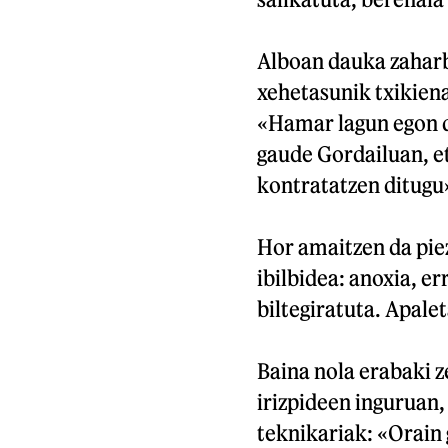
Alboan dauka zaharbe
xehetasunik txikiena
«Hamar lagun egon da
gaude Gordailuan, et
kontratatzen ditugu»
Hor amaitzen da pie
ibilbidea: anoxia, er
biltegiratuta. Apale
Baina nola erabaki z
irizpideen inguruan,
teknikariak: «Orain