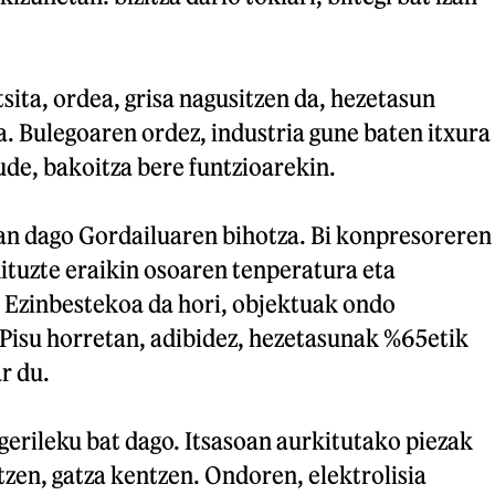
tsita, ordea, grisa nagusitzen da, hezetasun
. Bulegoaren ordez, industria gune baten itxura
aude, bakoitza bere funtzioarekin.
an dago Gordailuaren bihotza. Bi konpresoreren
ituzte eraikin osoaren tenperatura eta
. Ezinbestekoa da hori, objektuak ondo
 Pisu horretan, adibidez, hezetasunak %65etik
r du.
gerileku bat dago. Itsasoan aurkitutako piezak
tzen, gatza kentzen. Ondoren, elektrolisia