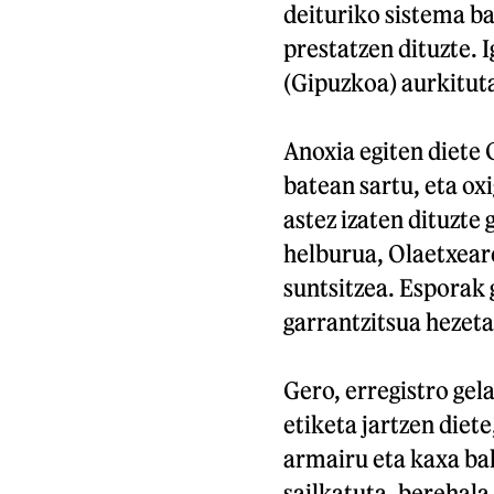
deituriko sistema ba
prestatzen dituzte. 
(Gipuzkoa) aurkitut
Anoxia egiten diete 
batean sartu, eta ox
astez izaten dituzte
helburua, Olaetxear
suntsitzea. Esporak 
garrantzitsua hezet
Gero, erregistro ge
etiketa jartzen diete
armairu eta kaxa bak
sailkatuta, berehal