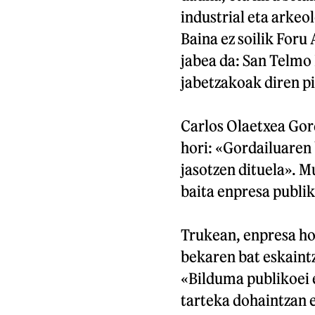
industrial eta arkeo
Baina ez soilik For
jabea da: San Telmo
jabetzakoak diren pi
Carlos Olaetxea Gor
hori: «Gordailuaren
jasotzen dituela». M
baita enpresa publik
Trukean, enpresa ho
bekaren bat eskaintz
«Bilduma publikoei 
tarteka dohaintzan e