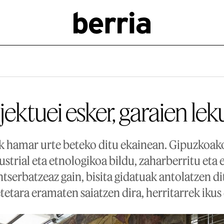
ektuei esker, garaien le
 hamar urte beteko ditu ekainean. Gipuzkoako
ustrial eta etnologikoa bildu, zaharberritu eta
tserbatzeaz gain, bisita gidatuak antolatzen d
tetara eramaten saiatzen dira, herritarrek ikus 