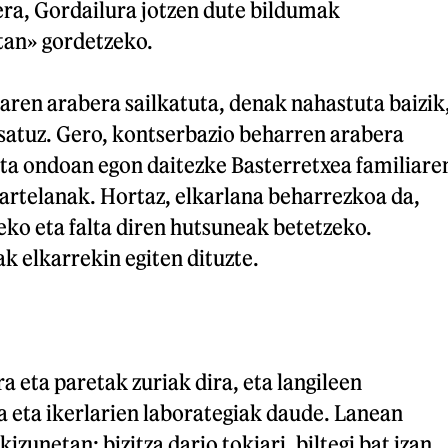
ra, Gordailura jotzen dute bildumak
tan» gordetzeko.
aren arabera sailkatuta, denak nahastuta baizik
satuz. Gero, kontserbazio beharren arabera
eta ondoan egon daitezke Basterretxea familiare
artelanak. Hortaz, elkarlana beharrezkoa da,
eko eta falta diren hutsuneak betetzeko.
k elkarrekin egiten dituzte.
a eta paretak zuriak dira, eta langileen
a eta ikerlarien laborategiak daude. Lanean
izunetan: bizitza dario tokiari, biltegi bat izan