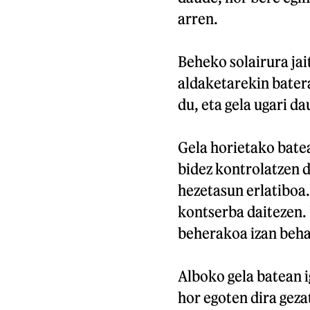
arren.
Beheko solairura jai
aldaketarekin batera
du, eta gela ugari d
Gela horietako bate
bidez kontrolatzen d
hezetasun erlatiboa
kontserba daitezen.
beherakoa izan beha
Alboko gela batean i
hor egoten dira geza