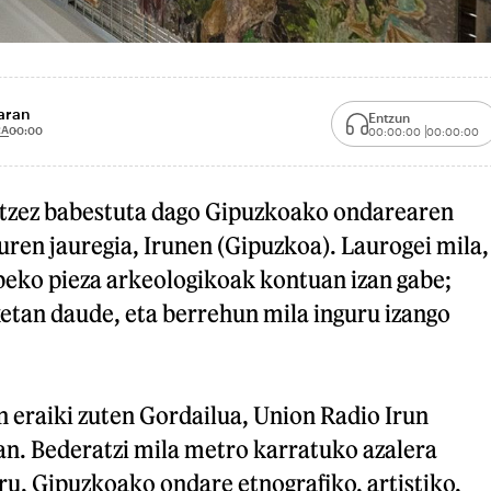
aran
Entzun
2A
00:00
00:00:00
00:00:00
ltzez babestuta dago Gipuzkoako ondarearen
uren jauregia, Irunen (Gipuzkoa). Laurogei mila,
beko pieza arkeologikoak kontuan izan gabe;
etan daude, eta berrehun mila inguru izango
 eraiki zuten Gordailua, Union Radio Irun
an. Bederatzi mila metro karratuko azalera
iru, Gipuzkoako ondare etnografiko, artistiko,