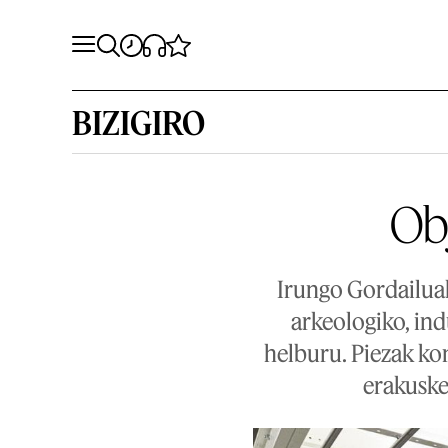
BIZIGIRO
Obj
Irungo Gordailuak
arkeologiko, ind
helburu. Piezak kon
erakuske