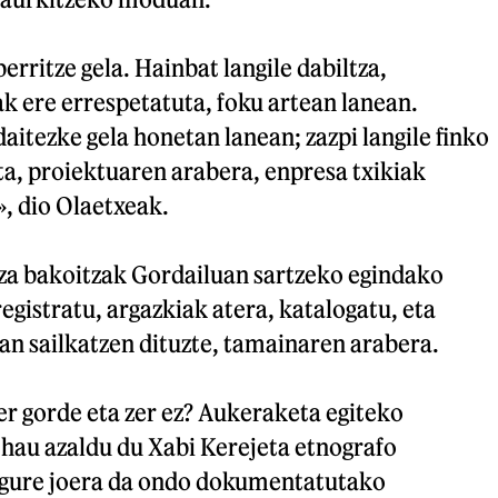
rritze gela. Hainbat langile dabiltza,
k ere errespetatuta, foku artean lanean.
itezke gela honetan lanean; zazpi langile finko
a, proiektuaren arabera, enpresa txikiak
, dio Olaetxeak.
za bakoitzak Gordailuan sartzeko egindako
registratu, argazkiak atera, katalogatu, eta
tan sailkatzen dituzte, tamainaren arabera.
er gorde eta zer ez? Aukeraketa egiteko
 hau azaldu du Xabi Kerejeta etnografo
 gure joera da ondo dokumentatutako