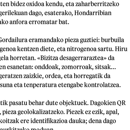
ten bidez oxidoa kendu, eta zaharberritzeko
Igerilekuan dago, esaterako, Hondarribian
ako anfora erromatar bat.
Gordailura eramandako pieza guztiei: burbuila
igenoa kentzen diete, eta nitrogenoa sartu. Hiru
 gela horretan. «Bizitza desagerraraztea» da
en esanetan: onddoak, zomorroak, sitsak...
geratzen zaizkie, ordea, eta horregatik da
asuna eta tenperatura etengabe kontrolatzea.
latik pasatu behar dute objektuek. Dagokien QR
, pieza geolokalizatzeko. Piezek ez ezik, apal,
oitzak ere identifikazioa dauka; dena dago
a aurkitzeko moduan.