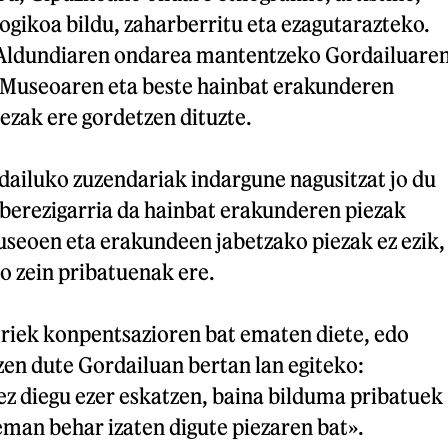
logikoa bildu, zaharberritu eta ezagutarazteko.
u Aldundiaren ondarea mantentzeko Gordailuare
 Museoaren eta beste hainbat erakunderen
ezak ere gordetzen dituzte.
dailuko zuzendariak indargune nagusitzat jo du
 berezigarria da hainbat erakunderen piezak
useoen eta erakundeen jabetzako piezak ez ezik,
o zein pribatuenak ere.
riek konpentsazioren bat ematen diete, edo
en dute Gordailuan bertan lan egiteko:
ez diegu ezer eskatzen, baina bilduma pribatuek
man behar izaten digute piezaren bat».