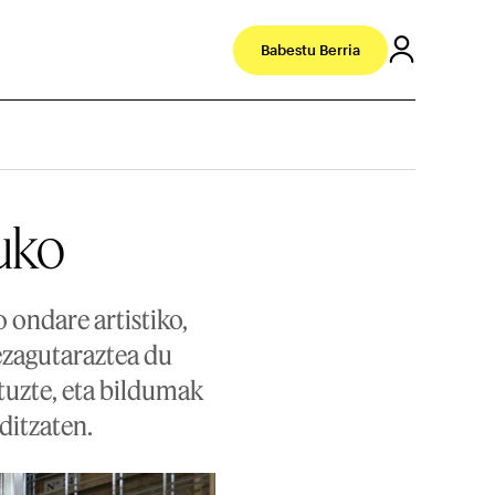
Babestu Berria
kuko
 ondare artistiko,
 ezagutaraztea du
ituzte, eta bildumak
ditzaten.