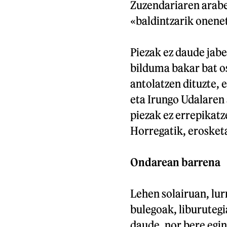
Zuzendariaren arabe
«baldintzarik onene
Piezak ez daude jabe
bilduma bakar bat o
antolatzen dituzte, 
eta Irungo Udalaren 
piezak ez errepikatz
Horregatik, erosketa
Ondarean barrena
Lehen solairuan, lurr
bulegoak, liburutegi
daude, nor bere egink