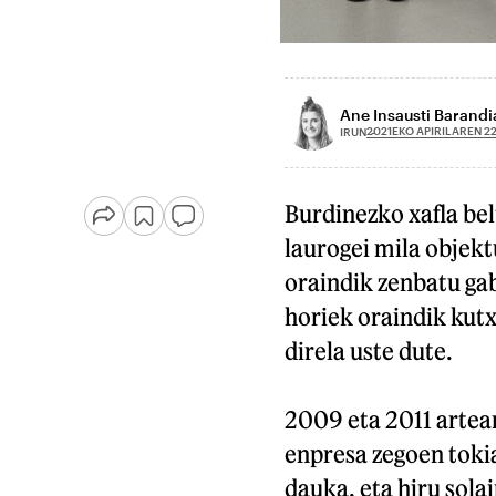
Ane Insausti Barandi
2021EKO APIRILAREN 2
IRUN
Burdinezko xafla be
laurogei mila objekt
oraindik zenbatu ga
horiek oraindik kutx
direla uste dute.
2009 eta 2011 artean
enpresa zegoen toki
dauka, eta hiru sola