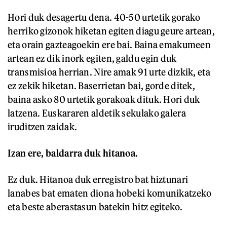
Hori duk desagertu dena. 40-50 urtetik gorako
herriko gizonok hiketan egiten diagu geure artean,
eta orain gazteagoekin ere bai. Baina emakumeen
artean ez dik inork egiten, galdu egin duk
transmisioa herrian. Nire amak 91 urte dizkik, eta
ez zekik hiketan. Baserrietan bai, gorde ditek,
baina asko 80 urtetik gorakoak dituk. Hori duk
latzena. Euskararen aldetik sekulako galera
iruditzen zaidak.
Izan ere, baldarra duk hitanoa.
Ez duk. Hitanoa duk erregistro bat hiztunari
lanabes bat ematen diona hobeki komunikatzeko
eta beste aberastasun batekin hitz egiteko.