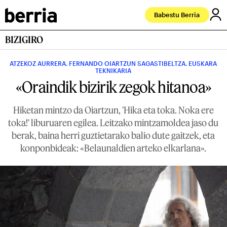
Babestu Berria
BIZIGIRO
ATZEKOZ AURRERA. FERNANDO OIARTZUN SAGASTIBELTZA. EUSKARA
TEKNIKARIA
«Oraindik bizirik zegok hitanoa»
Hiketan mintzo da Oiartzun, 'Hika eta toka. Noka ere
toka!' liburuaren egilea. Leitzako mintzamoldea jaso du
berak, baina herri guztietarako balio dute gaitzek, eta
konponbideak: «Belaunaldien arteko elkarlana».