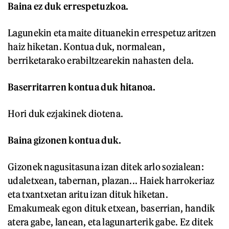
Baina ez duk errespetuzkoa.
Lagunekin eta maite dituanekin errespetuz aritzen
haiz hiketan. Kontua duk, normalean,
berriketarako erabiltzearekin nahasten dela.
Baserritarren kontua duk hitanoa.
Hori duk ezjakinek diotena.
Baina gizonen kontua duk.
Gizonek nagusitasuna izan ditek arlo sozialean:
udaletxean, tabernan, plazan... Haiek harrokeriaz
eta txantxetan aritu izan dituk hiketan.
Emakumeak egon dituk etxean, baserrian, handik
atera gabe, lanean, eta lagunarterik gabe. Ez ditek