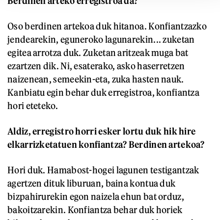
Berdinen arteko erregistroa da?
Oso berdinen artekoa duk hitanoa. Konfiantzazko
jendearekin, eguneroko lagunarekin... zuketan
egitea arrotza duk. Zuketan aritzeak muga bat
ezartzen dik. Ni, esaterako, asko haserretzen
naizenean, semeekin-eta, zuka hasten nauk.
Kanbiatu egin behar duk erregistroa, konfiantza
hori eteteko.
Aldiz, erregistro horri esker lortu duk hik hire
elkarrizketatuen konfiantza? Berdinen artekoa?
Hori duk. Hamabost-hogei lagunen testigantzak
agertzen dituk liburuan, baina kontua duk
bizpahirurekin egon naizela ehun bat orduz,
bakoitzarekin. Konfiantza behar duk horiek