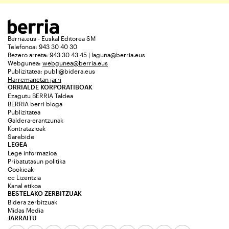
Berria.eus - Euskal Editorea SM
Telefonoa: 943 30 40 30
Bezero arreta: 943 30 43 45 | laguna@berria.eus
Webgunea:
webgunea@berria.eus
Publizitatea:
publi@bidera.eus
Harremanetan jarri
ORRIALDE KORPORATIBOAK
Ezagutu BERRIA Taldea
BERRIA berri bloga
Publizitatea
Galdera-erantzunak
Kontratazioak
Sarebide
LEGEA
Lege informazioa
Pribatutasun politika
Cookieak
cc Lizentzia
Kanal etikoa
BESTELAKO ZERBITZUAK
Bidera zerbitzuak
Midas Media
JARRAITU