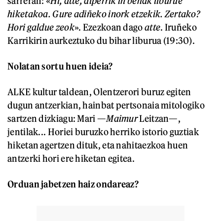
sarreran: «
Hi, atte, alperrik in behak liburue
hiketakoa. Gure adiñeko inork etzekik. Zertako?
Hori galdue zeok
». Ezezkoan dago
atte
. Iruñeko
Karrikirin aurkeztuko du bihar liburua (19:30).
Nolatan sortu huen ideia?
ALKE kultur taldean, Olentzerori buruz egiten
dugun antzerkian, hainbat pertsonaia mitologiko
sartzen dizkiagu: Mari —
Maimur
Leitzan—,
jentilak... Horiei buruzko herriko istorio guztiak
hiketan agertzen dituk, eta nahitaezkoa huen
antzerki hori ere hiketan egitea.
Orduan jabetzen haiz ondareaz?