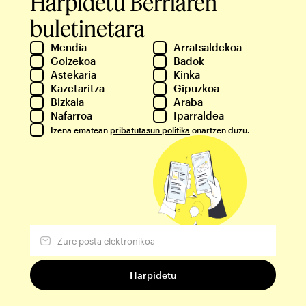
Harpidetu Berriaren
buletinetara
Mendia
Arratsaldekoa
Goizekoa
Badok
Astekaria
Kinka
Kazetaritza
Gipuzkoa
Bizkaia
Araba
Nafarroa
Iparraldea
Izena ematean
pribatutasun politika
onartzen duzu.