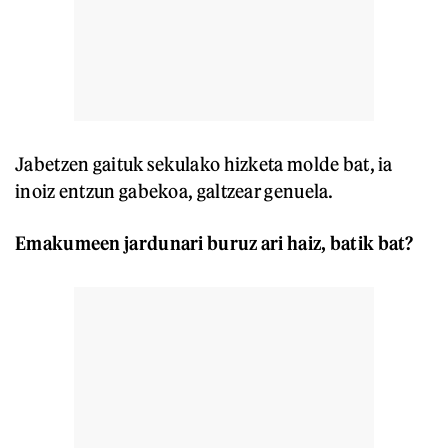
Jabetzen gaituk sekulako hizketa molde bat, ia
inoiz entzun gabekoa, galtzear genuela.
Emakumeen jardunari buruz ari haiz, batik bat?