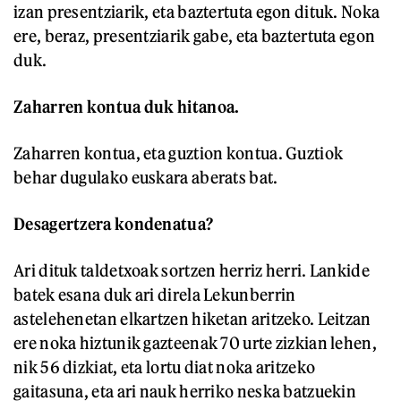
izan presentziarik, eta baztertuta egon dituk. Noka
ere, beraz, presentziarik gabe, eta baztertuta egon
duk.
Zaharren kontua duk hitanoa.
Zaharren kontua, eta guztion kontua. Guztiok
behar dugulako euskara aberats bat.
Desagertzera kondenatua?
Ari dituk taldetxoak sortzen herriz herri. Lankide
batek esana duk ari direla Lekunberrin
astelehenetan elkartzen hiketan aritzeko. Leitzan
ere noka hiztunik gazteenak 70 urte zizkian lehen,
nik 56 dizkiat, eta lortu diat noka aritzeko
gaitasuna, eta ari nauk herriko neska batzuekin