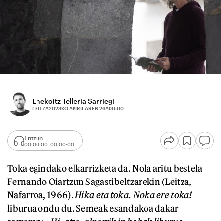
Enekoitz Telleria Sarriegi
2023KO APIRILAREN 26A
LEITZA
00:00
Entzun
00:00:00
00:00:00
Toka egindako elkarrizketa da. Nola aritu bestela
Fernando Oiartzun Sagastibeltzarekin (Leitza,
Nafarroa, 1966).
Hika eta toka. Noka ere toka!
liburua ondu du. Semeak esandakoa dakar