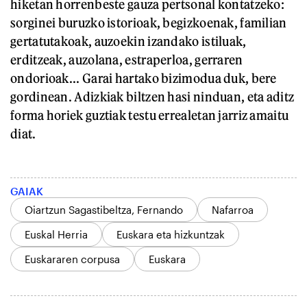
hiketan horrenbeste gauza pertsonal kontatzeko:
sorginei buruzko istorioak, begizkoenak, familian
gertatutakoak, auzoekin izandako istiluak,
erditzeak, auzolana, estraperloa, gerraren
ondorioak... Garai hartako bizimodua duk, bere
gordinean. Adizkiak biltzen hasi ninduan, eta aditz
forma horiek guztiak testu errealetan jarriz amaitu
diat.
GAIAK
Oiartzun Sagastibeltza, Fernando
Nafarroa
Euskal Herria
Euskara eta hizkuntzak
Euskararen corpusa
Euskara