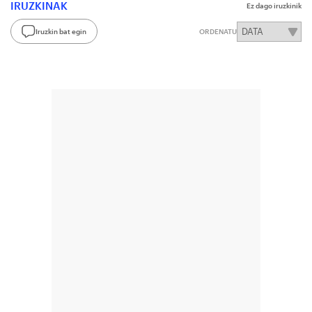
IRUZKINAK
Ez dago iruzkinik
Iruzkin bat egin
ORDENATU