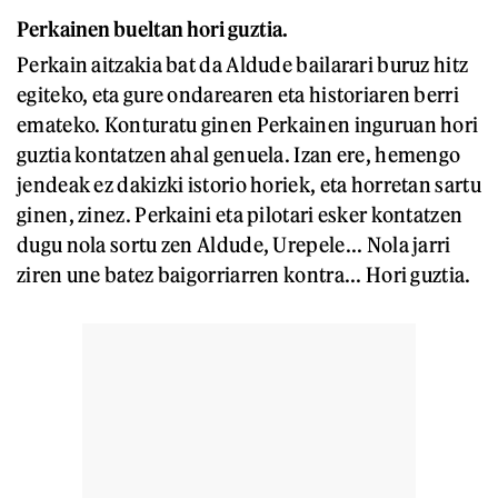
Perkainen bueltan hori guztia.
Perkain aitzakia bat da Aldude bailarari buruz hitz
egiteko, eta gure ondarearen eta historiaren berri
emateko. Konturatu ginen Perkainen inguruan hori
guztia kontatzen ahal genuela. Izan ere, hemengo
jendeak ez dakizki istorio horiek, eta horretan sartu
ginen, zinez. Perkaini eta pilotari esker kontatzen
dugu nola sortu zen Aldude, Urepele... Nola jarri
ziren une batez baigorriarren kontra... Hori guztia.