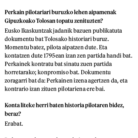
Perkain pilotariari buruzko lehen aipamenak
Gipuzkoako Tolosan topatu zenituzten?
Eusko Ikaskuntzak jadanik bazuen publikatuta
dokumentu bat Tolosako historiari buruz.
Momentu batez, pilota aipatzen dute. Eta
kontatzen dute 1795ean izan zen partida handi bat.
Perkainek kontratu bat sinatu zuen partida
horretarako; konpromiso bat. Dokumentu
zoragarri bat da: Perkainen izena agertzen da, eta
kontrario izan zituen pilotariena ere bai.
Konta liteke herri baten historia pilotaren bidez,
beraz?
Erabat.