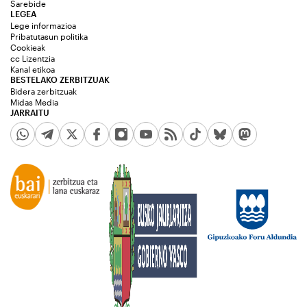
Sarebide
LEGEA
Lege informazioa
Pribatutasun politika
Cookieak
cc Lizentzia
Kanal etikoa
BESTELAKO ZERBITZUAK
Bidera zerbitzuak
Midas Media
JARRAITU