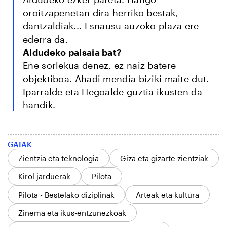
oroitzapenetan dira herriko bestak,
dantzaldiak... Esnausu auzoko plaza ere
ederra da.
Aldudeko paisaia bat?
Ene sorlekua denez, ez naiz batere
objektiboa. Ahadi mendia biziki maite dut.
Iparralde eta Hegoalde guztia ikusten da
handik.
GAIAK
Zientzia eta teknologia
Giza eta gizarte zientziak
Kirol jarduerak
Pilota
Pilota - Bestelako diziplinak
Arteak eta kultura
Zinema eta ikus-entzunezkoak