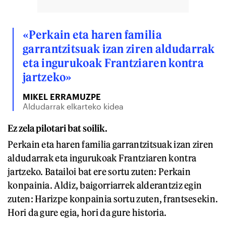
«Perkain eta haren familia
garrantzitsuak izan ziren aldudarrak
eta ingurukoak Frantziaren kontra
jartzeko»
MIKEL ERRAMUZPE
Aldudarrak elkarteko kidea
Ez zela pilotari bat soilik.
Perkain eta haren familia garrantzitsuak izan ziren
aldudarrak eta ingurukoak Frantziaren kontra
jartzeko. Batailoi bat ere sortu zuten: Perkain
konpainia. Aldiz, baigorriarrek alderantziz egin
zuten: Harizpe konpainia sortu zuten, frantsesekin.
Hori da gure egia, hori da gure historia.