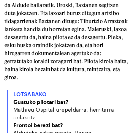
da Aldude bailaratik. Uroski, Baztanen segitzen
dute jokatzen. Eta laxoari buruz ditugun artxibo
fidagarrienak Baztanen ditugu: Tiburtzio Arraztoak
lanketa handia du horretan egina. Maleruski, laxoa
desagertu da, baina pilota ez da desagertu. Pleka,
esku huska oraindik jokatzen da, eta hori
hirugarren dokumentalean agertuko da:
gertatutako loraldi zoragarri bat. Pilota kirola baita,
baina kirola bezainbat da kultura, mintzaira, eta
giroa.
LOTSABAKO
Gustuko pilotari bat?
Mathieu Ospital urepeldarra, herritarra
delakotz.
Frontoi berezi bat?
Aldudeko ezker pareta. Hango