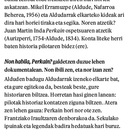
askatzean. Mikel Erramuzpe (Aldude, Nafarroa
Beherea, 1956) eta Aldudarrak elkarteko kideak ari
dira hari horiei tiraka eta segika. Noren atzetik?
Juan Martin Inda
Perkain
ospetsuaren atzetik
(Aurizperri, 1754-Aldude, 1834). Konta liteke herri
baten historia pilotaren bidez (ere).
Non habila, Perkain?
galdetzen duzue lehen
dokumentalean. Non ibili zen, eta nor izan zen?
Alduden badugu Aldudarrak izeneko elkarte bat,
eta gure egitekoa da, besteak beste, gure
historiaren biltzea. Horretan hasi ginen lanean:
pilotak historiaz kontatzen ziguna biltzen. Atera
zen lehen gauza: Perkain hori nor ote zen.
Frantziako Iraultzaren denborakoa da. Sekulako
ipuinak eta legendak badira hedatuak hari buruz.