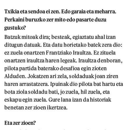
Txikia eta sendoa ei zen. Edo garaia eta meharra.
Perkaini buruzko zer mito edo pasarte duzu
gustuko?
Batzuk mitoak dira; besteak, egiaztatu ahal izan
ditugun datuak. Eta datu horietako batek zera dio:
ez zuela onartzen Frantziako Iraultza. Ez zituela
onartzen iraultza haren legeak. Iraultza denboran,
pilota partida baterako desafioa egin zioten
Alduden. Jokatzen ari zela, soldaduak joan ziren
haren arrastatzera. Ipuinak dio pilota bat hartu eta
bota ziola soldadu bati, jo zuela, hil zuela, eta
eskapu egin zuela. Gure lana izan da historiak
benetan zer zioen ikertzea.
Eta zer zioen?