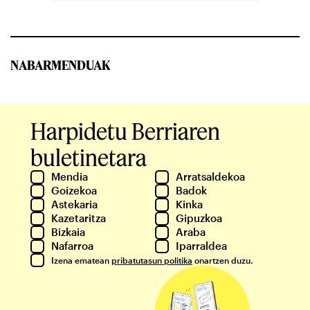
NABARMENDUAK
Harpidetu Berriaren
buletinetara
Mendia
Arratsaldekoa
Goizekoa
Badok
Astekaria
Kinka
Kazetaritza
Gipuzkoa
Bizkaia
Araba
Nafarroa
Iparraldea
Izena ematean
pribatutasun politika
onartzen duzu.