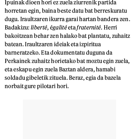
Ipuinak dioen hori ez zuela ziurrenik partida
horretan egin, baina beste datu bat berreskuratu
dugu. Iraultzaren ikurra garai hartan bandera zen.
Badakizu:
liberté
, é
galité
eta
fraternité
. Herri
bakoitzean behar zen halako bat plantatu, zuhaitz
batean. Iraultzaren ideiak eta izpiritua
barneratzeko. Eta dokumentatu duguna da
Perkainek zuhaitz horietako bat moztu egin zuela,
eta eskapu egin zuela Baztan aldera, hamabi
soldadu gibeletik zituela. Beraz, egia da bazela
norbait gure pilotari hori.