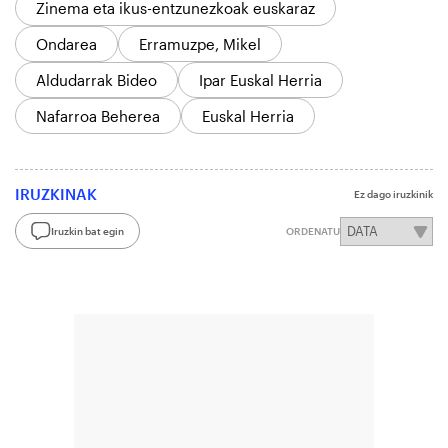
Zinema eta ikus-entzunezkoak euskaraz
Ondarea
Erramuzpe, Mikel
Aldudarrak Bideo
Ipar Euskal Herria
Nafarroa Beherea
Euskal Herria
IRUZKINAK
Ez dago iruzkinik
Iruzkin bat egin
ORDENATU