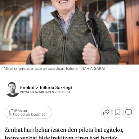
Mikel Erramuzpe, atzo arratsaldean, Baionan. NAHIA GARAT
Enekoitz Telleria Sarriegi
2025EKO AZAROAREN 28A
05:00
Entzun
00:00:00
00:07:20
Zenbat hari behar izaten den pilota bat egiteko,
baina zenbat bide irekitzen diren hari horiek