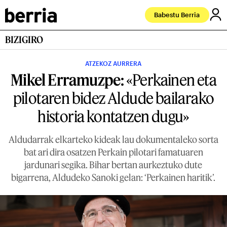
Babestu Berria
BIZIGIRO
ATZEKOZ AURRERA
Mikel Erramuzpe:
«Perkainen eta
pilotaren bidez Aldude bailarako
historia kontatzen dugu»
Aldudarrak elkarteko kideak lau dokumentaleko sorta
bat ari dira osatzen Perkain pilotari famatuaren
jardunari segika. Bihar bertan aurkeztuko dute
bigarrena, Aldudeko Sanoki gelan: ‘Perkainen haritik’.