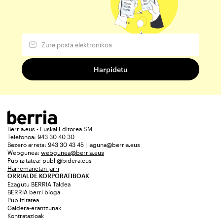
Berria.eus - Euskal Editorea SM
Telefonoa: 943 30 40 30
Bezero arreta: 943 30 43 45 | laguna@berria.eus
Webgunea:
webgunea@berria.eus
Publizitatea:
publi@bidera.eus
Harremanetan jarri
ORRIALDE KORPORATIBOAK
Ezagutu BERRIA Taldea
BERRIA berri bloga
Publizitatea
Galdera-erantzunak
Kontratazioak