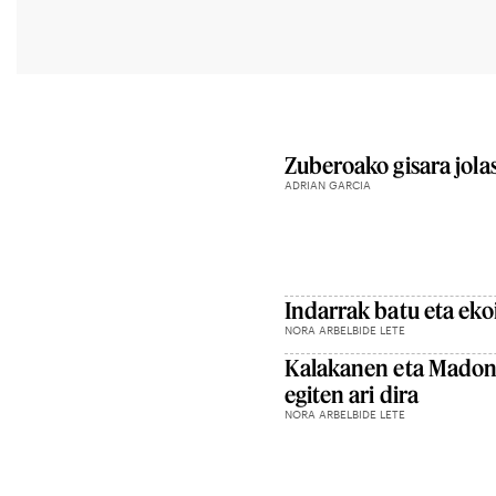
Zuberoako gisara jola
ADRIAN GARCIA
Indarrak batu eta eko
NORA ARBELBIDE LETE
Kalakanen eta Madonna
egiten ari dira
NORA ARBELBIDE LETE