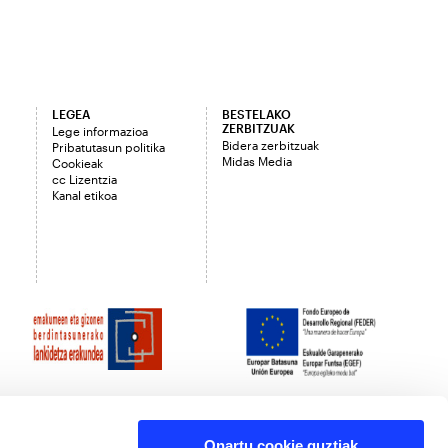
LEGEA
BESTELAKO
ZERBITZUAK
Lege informazioa
Bidera zerbitzuak
Pribatutasun politika
Midas Media
Cookieak
cc Lizentzia
Kanal etikoa
Onartu cookie guztiak