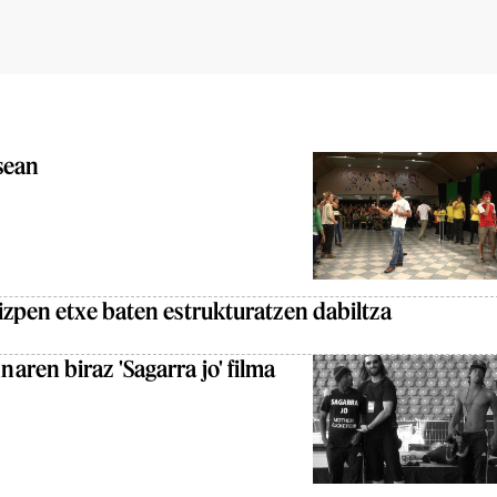
sean
izpen etxe baten estrukturatzen dabiltza
ren biraz 'Sagarra jo' filma