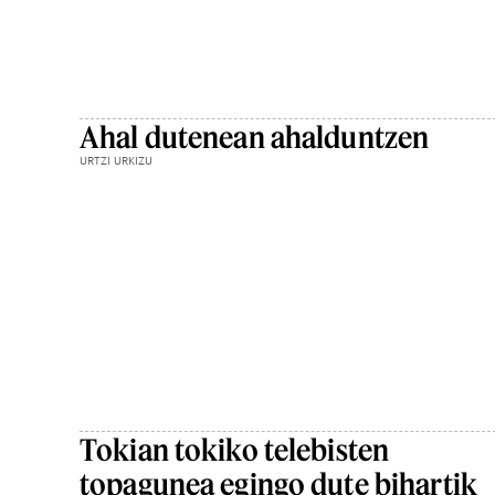
Ahal dutenean ahalduntzen
URTZI URKIZU
Tokian tokiko telebisten
topagunea egingo dute bihartik