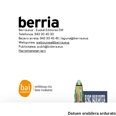
Berria.eus - Euskal Editorea SM
Telefonoa: 943 30 40 30
Bezero arreta: 943 30 43 45 | laguna@berria.eus
Webgunea:
webgunea@berria.eus
Publizitatea:
publi@bidera.eus
Harremanetan jarri
Datuen erabilera ardurat