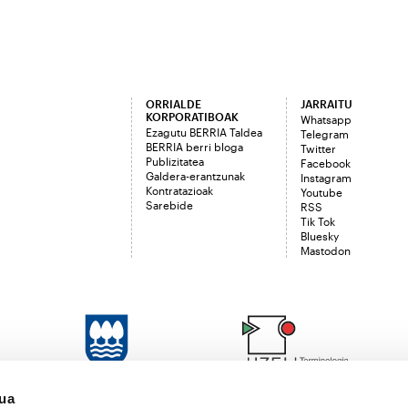
ORRIALDE
JARRAITU
KORPORATIBOAK
Whatsapp
Ezagutu BERRIA Taldea
Telegram
BERRIA berri bloga
Twitter
Publizitatea
Facebook
Galdera-erantzunak
Instagram
Kontratazioak
Youtube
Sarebide
RSS
Tik Tok
Bluesky
Mastodon
sua