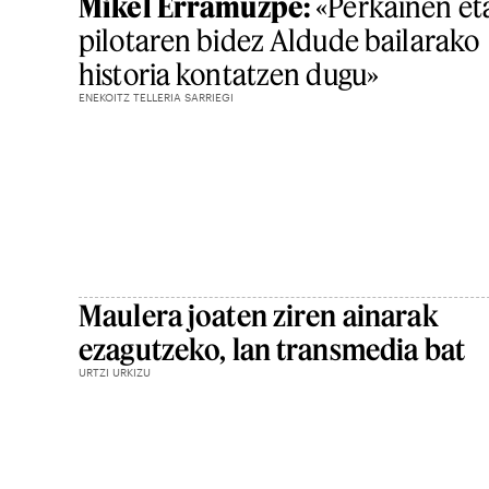
Mikel Erramuzpe:
«Perkainen et
pilotaren bidez Aldude bailarako
historia kontatzen dugu»
ENEKOITZ TELLERIA SARRIEGI
Maulera joaten ziren ainarak
ezagutzeko, lan transmedia bat
URTZI URKIZU