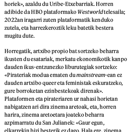
horiek», azaldu du Uribe-Etxebarriak. Horren
adibide da HBO plataformako
Westworld
telesaila;
2022an iragarri zuten plataformatik kenduko
zutela, eta harrezkeroztik leku batetik bestera
mugitu dute.
Horregatik, artxibo propio bat sortzeko beharra
ikusten du esatariak, merkatu ekonomikotik kanpo
dauden ikus-entzunezko liburutegiak sortzeko:
«Pirateriak modua ematen du
mainstream
-ean ez
dauden artxibo queer eta feministak eskuratzeko,
gure borroketan ezinbestekoak direnak».
Plataformen eta pirateriaren ur nahasi horietan
nabigatzen ari dira zinema aretoak, eta, horren
harira, zinema aretoetara joateko beharra
azpimarratu du San Julianek: «Gaur egun,
elkarrekin bizi besterik ez dago. Hala ere, zinema