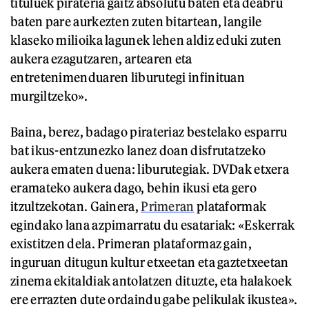
tituluek pirateria gaitz absolutu baten eta deabru
baten pare aurkezten zuten bitartean, langile
klaseko milioika lagunek lehen aldiz eduki zuten
aukera ezagutzaren, artearen eta
entretenimenduaren liburutegi infinituan
murgiltzeko».
Baina, berez, badago pirateriaz bestelako esparru
bat ikus-entzunezko lanez doan disfrutatzeko
aukera ematen duena: liburutegiak. DVDak etxera
eramateko aukera dago, behin ikusi eta gero
itzultzekotan. Gainera,
Primeran
plataformak
egindako lana azpimarratu du esatariak: «Eskerrak
existitzen dela. Primeran plataformaz gain,
inguruan ditugun kultur etxeetan eta gaztetxeetan
zinema ekitaldiak antolatzen dituzte, eta halakoek
ere errazten dute ordaindu gabe pelikulak ikustea».