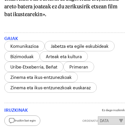
areto batera joateak ez du zerikusirik etxean film
bat ikustearekin».
GAIAK
Komunikazioa
Jabetza eta egile eskubideak
Bizimoduak
Arteak eta kultura
Uribe-Etxeberria, Beñat
Primeran
Zinema eta ikus-entzunezkoak
Zinema eta ikus-entzunezkoak euskaraz
IRUZKINAK
Ez dago iruzkinik
Iruzkin bat egin
ORDENATU