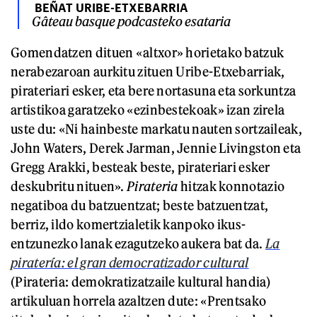
BEÑAT URIBE-ETXEBARRIA
Gâteau basque podcasteko esataria
Gomendatzen dituen «altxor» horietako batzuk
nerabezaroan aurkitu zituen Uribe-Etxebarriak,
pirateriari esker, eta bere nortasuna eta sorkuntza
artistikoa garatzeko «ezinbestekoak» izan zirela
uste du: «Ni hainbeste markatu nauten sortzaileak,
John Waters, Derek Jarman, Jennie Livingston eta
Gregg Arakki, besteak beste, pirateriari esker
deskubritu nituen».
Pirateria
hitzak konnotazio
negatiboa du batzuentzat; beste batzuentzat,
berriz, ildo komertzialetik kanpoko ikus-
entzunezko lanak ezagutzeko aukera bat da.
La
piratería: el gran democratizador cultural
(Pirateria: demokratizatzaile kultural handia)
artikuluan horrela azaltzen dute: «Prentsako