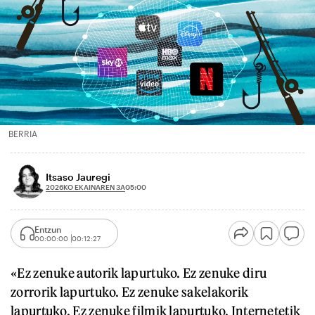
BERRIA
Itsaso Jauregi
2026KO EKAINAREN 3A
05:00
Entzun
00:00:00
00:12:27
«Ez zenuke autorik lapurtuko. Ez zenuke diru
zorrorik lapurtuko. Ez zenuke sakelakorik
lapurtuko. Ez zenuke filmik lapurtuko. Internetetik