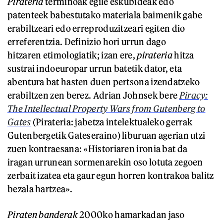
Pirateria
terminoak egile eskubideak edo
patenteek babestutako materiala baimenik gabe
erabiltzeari edo erreproduzitzeari egiten dio
erreferentzia. Definizio hori urrun dago
hitzaren etimologiatik; izan ere,
pirateria
hitza
sustrai indoeuropar urrun batetik dator, eta
abentura bat hasten duen pertsona izendatzeko
erabiltzen zen berez. Adrian Johnsek bere
Piracy:
The Intellectual Property Wars from Gutenberg to
Gates
(Pirateria: jabetza intelektualeko gerrak
Gutenbergetik Gateseraino) liburuan agerian utzi
zuen kontraesana: «Historiaren ironia bat da
iragan urrunean sormenarekin oso lotuta zegoen
zerbait izatea eta gaur egun horren kontrakoa balitz
bezala hartzea».
Piraten banderak
2000ko hamarkadan jaso