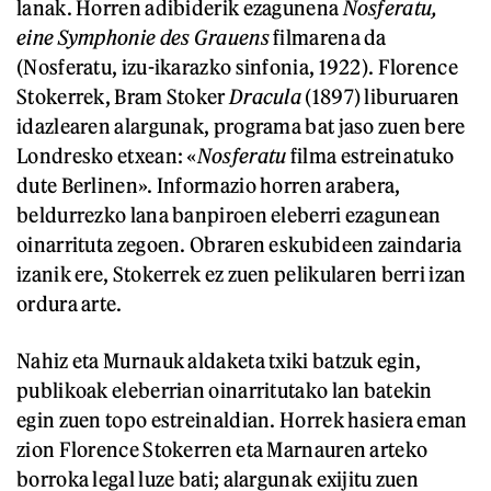
lanak. Horren adibiderik ezagunena
Nosferatu,
eine Symphonie des Grauens
filmarena da
(Nosferatu, izu-ikarazko sinfonia, 1922). Florence
Stokerrek, Bram Stoker
Dracula
(1897) liburuaren
idazlearen alargunak, programa bat jaso zuen bere
Londresko etxean: «
Nosferatu
filma estreinatuko
dute Berlinen». Informazio horren arabera,
beldurrezko lana banpiroen eleberri ezagunean
oinarrituta zegoen. Obraren eskubideen zaindaria
izanik ere, Stokerrek ez zuen pelikularen berri izan
ordura arte.
Nahiz eta Murnauk aldaketa txiki batzuk egin,
publikoak eleberrian oinarritutako lan batekin
egin zuen topo estreinaldian. Horrek hasiera eman
zion Florence Stokerren eta Marnauren arteko
borroka legal luze bati; alargunak exijitu zuen