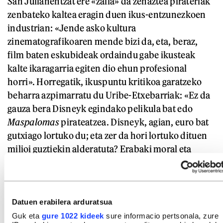
San Julianentzat ere «zaila» da zehaztea pirateriak
zenbateko kaltea eragin duen ikus-entzunezkoen
industrian: «Jende asko kultura
zinematografikoaren mende bizi da, eta, beraz,
film baten eskubideak ordaindu gabe ikusteak
kalte ikaragarria egiten dio ehun profesional
horri». Horregatik, ikuspuntu kritikoa garatzeko
beharra azpimarratu du Uribe-Etxebarriak: «Ez da
gauza bera Disneyk egindako pelikula bat edo
Maspalomas
pirateatzea. Disneyk, agian, euro bat
gutxiago lortuko du; eta zer da hori lortuko dituen
milioi guztiekin alderatuta? Erabaki moral eta
soziolinguistiko bat hartu behar dugu
bertako lanak ikusteko».
Datuen erabilera arduratsua
«Jende asko kultura
zinematografikoaren mende bizi da,
Guk eta
gure 1022 kideek
sure informacio pertsonala, zure