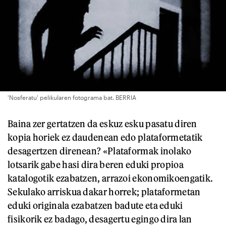
'Nosferatu' pelikularen fotograma bat. BERRIA
Baina zer gertatzen da eskuz esku pasatu diren
kopia horiek ez daudenean edo plataformetatik
desagertzen direnean? «Plataformak inolako
lotsarik gabe hasi dira beren eduki propioa
katalogotik ezabatzen, arrazoi ekonomikoengatik.
Sekulako arriskua dakar horrek; plataformetan
eduki originala ezabatzen badute eta eduki
fisikorik ez badago, desagertu egingo dira lan