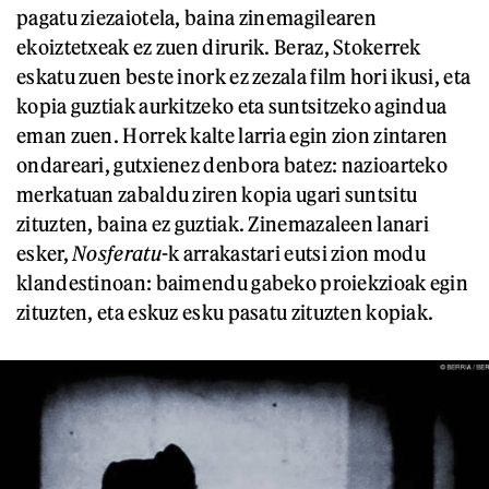
pagatu ziezaiotela, baina zinemagilearen
ekoiztetxeak ez zuen dirurik. Beraz, Stokerrek
eskatu zuen beste inork ez zezala film hori ikusi, eta
kopia guztiak aurkitzeko eta suntsitzeko agindua
eman zuen. Horrek kalte larria egin zion zintaren
ondareari, gutxienez denbora batez: nazioarteko
merkatuan zabaldu ziren kopia ugari suntsitu
zituzten, baina ez guztiak. Zinemazaleen lanari
esker,
Nosferatu
-k arrakastari eutsi zion modu
klandestinoan: baimendu gabeko proiekzioak egin
zituzten, eta eskuz esku pasatu zituzten kopiak.