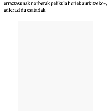
erraztasunak norberak pelikula horiek aurkitzeko»,
adierazi du esatariak.