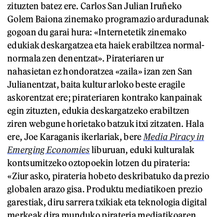
zituzten batez ere. Carlos San Julian Iruñeko
Golem Baiona zinemako programazio arduradunak
gogoan du garai hura: «Internetetik zinemako
edukiak deskargatzea eta haiek erabiltzea normal-
normala zen denentzat». Pirateriaren ur
nahasietan ez hondoratzea «zaila» izan zen San
Julianentzat, baita kultur arloko beste eragile
askorentzat ere; pirateriaren kontrako kanpainak
egin zituzten, edukia deskargatzeko erabiltzen
ziren webgune horietako batzuk itxi zitzaten. Hala
ere, Joe Karaganis ikerlariak, bere
Media Piracy in
Emerging Economies
liburuan, eduki kulturalak
kontsumitzeko oztopoekin lotzen du pirateria:
«Ziur asko, pirateria hobeto deskribatuko da prezio
globalen arazo gisa. Produktu mediatikoen prezio
garestiak, diru sarrera txikiak eta teknologia digital
merkeak dira munduko pirateria mediatikoaren