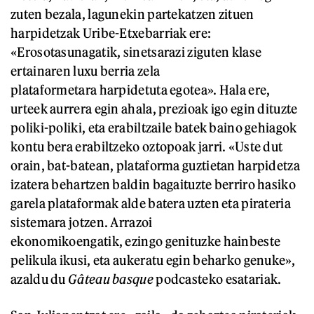
zuten bezala, lagunekin partekatzen zituen
harpidetzak Uribe-Etxebarriak ere:
«Erosotasunagatik, sinetsarazi ziguten klase
ertainaren luxu berria zela
plataformetara harpidetuta egotea». Hala ere,
urteek aurrera egin ahala, prezioak igo egin dituzte
poliki-poliki, eta erabiltzaile batek baino gehiagok
kontu bera erabiltzeko oztopoak jarri. «Uste dut
orain, bat-batean, plataforma guztietan harpidetza
izatera behartzen baldin bagaituzte berriro hasiko
garela plataformak alde batera uzten eta pirateria
sistemara jotzen. Arrazoi
ekonomikoengatik, ezingo genituzke hainbeste
pelikula ikusi, eta aukeratu egin beharko genuke»,
azaldu du
Gâteau basque
podcasteko esatariak.