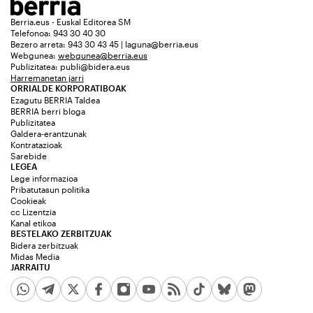
Berria.eus - Euskal Editorea SM
Telefonoa: 943 30 40 30
Bezero arreta: 943 30 43 45 | laguna@berria.eus
Webgunea:
webgunea@berria.eus
Publizitatea:
publi@bidera.eus
Harremanetan jarri
ORRIALDE KORPORATIBOAK
Ezagutu BERRIA Taldea
BERRIA berri bloga
Publizitatea
Galdera-erantzunak
Kontratazioak
Sarebide
LEGEA
Lege informazioa
Pribatutasun politika
Cookieak
cc Lizentzia
Kanal etikoa
BESTELAKO ZERBITZUAK
Bidera zerbitzuak
Midas Media
JARRAITU