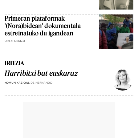
Primeran plataformak
'(Nora)bidean' dokumentala
estreinatuko du igandean
URTZI URKIZU
IRITZIA
Harribitxi bat euskaraz
KOMUNIKAZIOA
LIDE HERNANDO