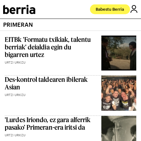
Babestu Berria
PRIMERAN
EITBk 'Formatu txikiak, talentu
berriak' deialdia egin du
bigarren urtez
URTZI URKIZU
Des-kontrol taldearen ibilerak
Asian
URTZI URKIZU
'Lurdes Iriondo, ez gara alferrik
pasako' Primeran-era iritsi da
URTZI URKIZU