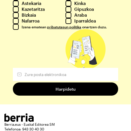
Astekaria
Kinka
Kazetaritza
Gipuzkoa
Bizkaia
Araba
Nafarroa
Iparraldea
Izena ematean
pribatutasun politika
onartzen duzu.
Berria.eus - Euskal Editorea SM
Telefonoa: 943 30 40 30