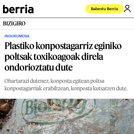
Babestu Berria
BIZIGIRO
INGURUMENA
Plastiko konpostagarriz eginiko
poltsak toxikoagoak direla
ondorioztatu dute
Ohartarazi dutenez, konposta egitean poltsa
konpostagarriak erabiltzean, konposta kutsatzen dute.