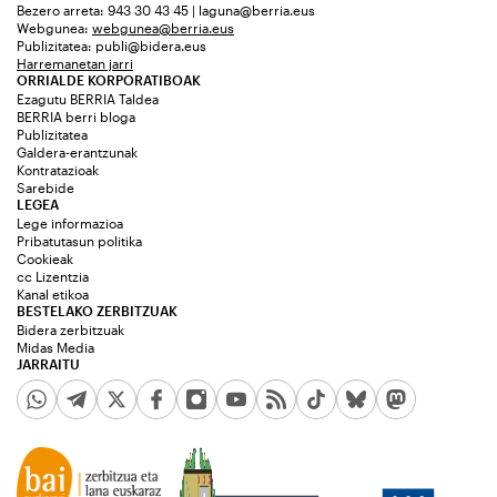
Bezero arreta: 943 30 43 45 | laguna@berria.eus
Webgunea:
webgunea@berria.eus
Publizitatea:
publi@bidera.eus
Harremanetan jarri
ORRIALDE KORPORATIBOAK
Ezagutu BERRIA Taldea
BERRIA berri bloga
Publizitatea
Galdera-erantzunak
Kontratazioak
Sarebide
LEGEA
Lege informazioa
Pribatutasun politika
Cookieak
cc Lizentzia
Kanal etikoa
BESTELAKO ZERBITZUAK
Bidera zerbitzuak
Midas Media
JARRAITU