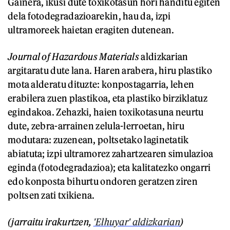
Gainera, ikusi dute toxikotasun hori handitu egiten
dela fotodegradazioarekin, hau da, izpi
ultramoreek haietan eragiten dutenean.
Journal of Hazardous Materials
aldizkarian
argitaratu dute lana. Haren arabera, hiru plastiko
mota alderatu dituzte: konpostagarria, lehen
erabilera zuen plastikoa, eta plastiko birziklatuz
egindakoa. Zehazki, haien toxikotasuna neurtu
dute, zebra-arrainen zelula-lerroetan, hiru
modutara: zuzenean, poltsetako laginetatik
abiatuta; izpi ultramorez zahartzearen simulazioa
eginda (fotodegradazioa); eta kalitatezko ongarri
edo konposta bihurtu ondoren geratzen ziren
poltsen zati txikiena.
(jarraitu
irakurtzen,
'Elhuyar' aldizkarian
)