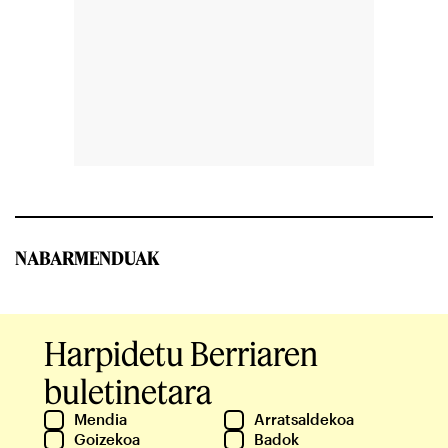
NABARMENDUAK
Harpidetu Berriaren
buletinetara
Mendia
Arratsaldekoa
Goizekoa
Badok