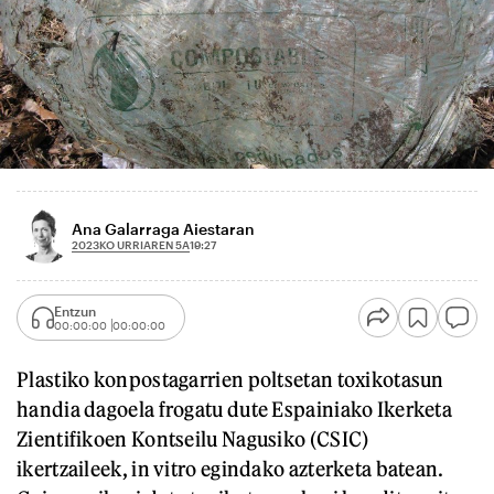
Ana Galarraga Aiestaran
2023KO URRIAREN 5A
19:27
Entzun
00:00:00
00:00:00
Plastiko konpostagarrien poltsetan toxikotasun
handia dagoela frogatu dute Espainiako Ikerketa
Zientifikoen Kontseilu Nagusiko (CSIC)
ikertzaileek, in vitro egindako azterketa batean.