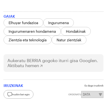
GAIAK
Elhuyar fundazioa
Ingurumena
Ingurumenaren hondamena
Hondakinak
Zientzia eta teknologia
Natur zientziak
Aukeratu
BERRIA
gogoko iturri gisa Googlen.
Aktibatu hemen
IRUZKINAK
Ez dago iruzkinik
Iruzkin bat egin
ORDENATU