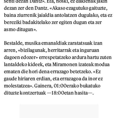
senti dezan Dantz». Eta, noski, ez dakienak jakin
dezan zer den Dantz. «Akaso ezagutuko gaituzte,
baina ziurrenik jaialdia antolatzen dugulako, eta ez
bereziki badakitelako zer egiten dugun eta zer
asmo ditugun».
Bestalde, musika emanaldiak zaratatsuak izan
arren, «bizilagunak, herritarrak eta inguruan
dagoen edozer» errespetatzeko ardura hartu zuten
lantaldeko kideek, eta Miramonen izateak modua
ematen die hori dena errazago betetzeko. «Ez
gaude hiriaren erdian, eta errazagoa da inor ez
molestatzea». Gainera, 01:00erako bukatuko
dituzte kontzertuak —18:00etan hasita—.