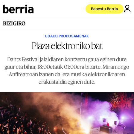
Babestu Berria
BIZIGIRO
UDAKO PROPOSAMENAK
Plaza elektroniko bat
Dantz Festival jaialdiaren kontzertu gaua eginen dute
gaur eta bihar, 18:00etatik 01:00era bitarte. Miramongo
Anfiteatroan izanen da, eta musika elektronikoaren
erakustaldia eginen dute.