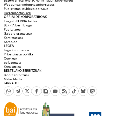
Bezero arreta: 943 30 43 45 | laguna@berria.eus
Webgunea:
webgunea@berria.eus
Publizitatea:
publi@bidera.eus
Harremanetan jarri
ORRIALDE KORPORATIBOAK
Ezagutu BERRIA Taldea
BERRIA berri bloga
Publizitatea
Galdera-erantzunak
Kontratazioak
Sarebide
LEGEA
Lege informazioa
Pribatutasun politika
Cookieak
cc Lizentzia
Kanal etikoa
BESTELAKO ZERBITZUAK
Bidera zerbitzuak
Midas Media
JARRAITU