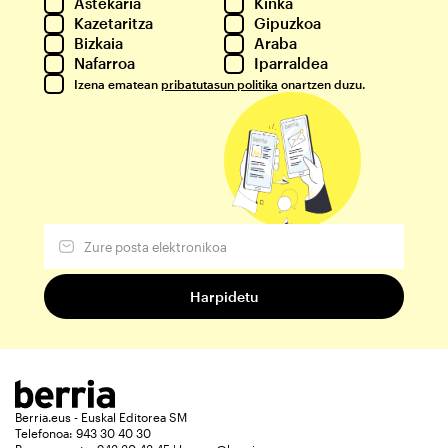
Astekaria
Kinka
Kazetaritza
Gipuzkoa
Bizkaia
Araba
Nafarroa
Iparraldea
Izena ematean
pribatutasun politika
onartzen duzu.
Berria.eus - Euskal Editorea SM
Telefonoa: 943 30 40 30