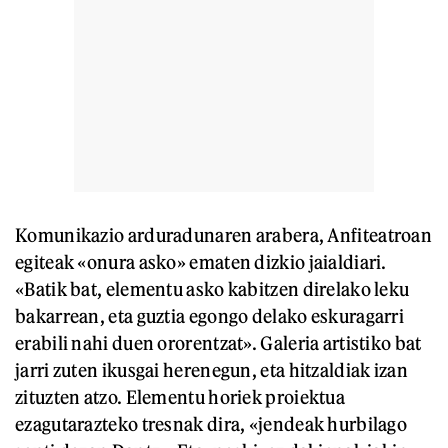
Komunikazio arduradunaren arabera, Anfiteatroan
egiteak «onura asko» ematen dizkio jaialdiari.
«Batik bat, elementu asko kabitzen direlako leku
bakarrean, eta guztia egongo delako eskuragarri
erabili nahi duen ororentzat». Galeria artistiko bat
jarri zuten ikusgai herenegun, eta hitzaldiak izan
zituzten atzo. Elementu horiek proiektua
ezagutarazteko tresnak dira, «jendeak hurbilago