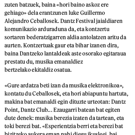
zuten batzuek, baina «hori baino askoz ere
gehiago» dela erantzunen luke Guillermo
Alejandro Ceballosek. Dantz Festival jaialdiaren
komunikazio arduraduna da, eta kontzertu
sortaren bederatzigarren aldia antolatzen aritu da
aurten. Kontzertuak gaur eta bihar izanen dira,
baina Dantzeko lantaldeak aste osorako egitaraua
prestatu du, musika emanaldiez
bertzelako ekitaldiz osatua.
«Gure ardatza beti izan da musika elektronikoa»,
kontatu du Ceballosek, eta hori abiapuntu hartuta,
makina bat emanaldi egin dituzte urteotan: Dantz
Point, Dantz Club... Ezaugarri batean bat egiten
dute denek: musika berezia izaten da tartean, eta
toki berezi bat. «Esperientzia berri eta berezi bat
bizitzeko aukera eman nahi diegu ikusleei, bai