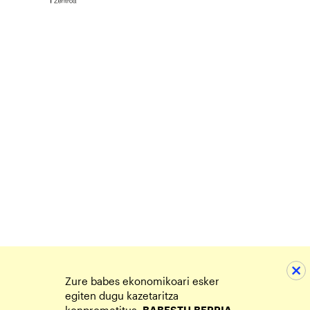
Zure babes ekonomikoari esker
egiten dugu kazetaritza
konprometitua.
BABESTU
BERRIA