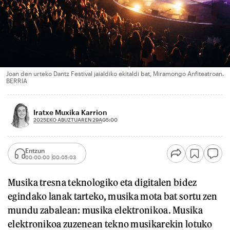
Joan den urteko Dantz Festival jaialdiko ekitaldi bat, Miramongo Anfiteatroan.
BERRIA
Iratxe Muxika Karrion
2025EKO ABUZTUAREN 29A
05:00
Entzun
00:00:00
00:05:03
Musika tresna teknologiko eta digitalen bidez
egindako lanak tarteko, musika mota bat sortu zen
mundu zabalean: musika elektronikoa. Musika
elektronikoa zuzenean tekno musikarekin lotuko