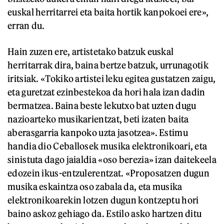
euskal herritarrei eta baita hortik kanpokoei ere»,
erran du.
Hain zuzen ere, artistetako batzuk euskal
herritarrak dira, baina bertze batzuk, urrunagotik
iritsiak. «Tokiko artistei leku egitea gustatzen zaigu,
eta guretzat ezinbestekoa da hori hala izan dadin
bermatzea. Baina beste lekutxo bat uzten dugu
nazioarteko musikarientzat, beti izaten baita
aberasgarria kanpoko uzta jasotzea». Estimu
handia dio Ceballosek musika elektronikoari, eta
sinistuta dago jaialdia «oso berezia» izan daitekeela
edozein ikus-entzulerentzat. «Proposatzen dugun
musika eskaintza oso zabala da, eta musika
elektronikoarekin lotzen dugun kontzeptu hori
baino askoz gehiago da. Estilo asko hartzen ditu