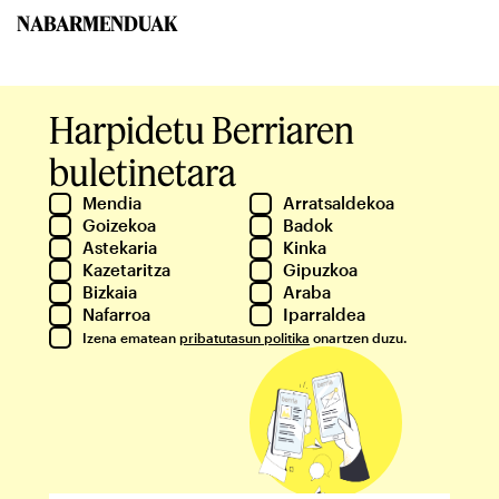
NABARMENDUAK
Harpidetu Berriaren
buletinetara
Mendia
Arratsaldekoa
Goizekoa
Badok
Astekaria
Kinka
Kazetaritza
Gipuzkoa
Bizkaia
Araba
Nafarroa
Iparraldea
Izena ematean
pribatutasun politika
onartzen duzu.