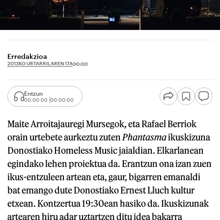
Erredakzioa
2013KO URTARRILAREN 17A
00:00
Entzun
00:00:00
00:00:00
Maite Arroitajauregi Mursegok, eta Rafael Berriok
orain urtebete aurkeztu zuten
Phantasma
ikuskizuna
Donostiako Homeless Music jaialdian. Elkarlanean
egindako lehen proiektua da. Erantzun ona izan zuen
ikus-entzuleen artean eta, gaur, bigarren emanaldi
bat emango dute Donostiako Ernest Lluch kultur
etxean. Kontzertua 19:30ean hasiko da. Ikuskizunak
artearen hiru adar uztartzen ditu idea bakarra