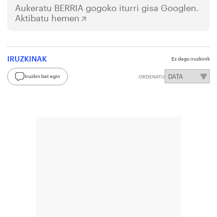
Aukeratu
BERRIA
gogoko iturri gisa Googlen.
Aktibatu hemen
IRUZKINAK
Ez dago iruzkinik
Iruzkin bat egin
ORDENATU