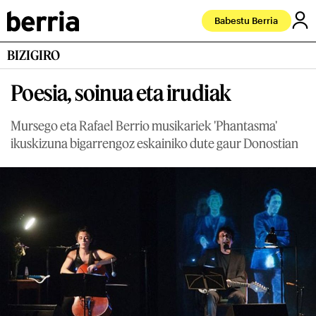
Babestu Berria
BIZIGIRO
Poesia, soinua eta irudiak
Mursego eta Rafael Berrio musikariek 'Phantasma'
ikuskizuna bigarrengoz eskainiko dute gaur Donostian