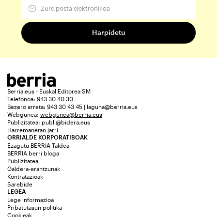
Berria.eus - Euskal Editorea SM
Telefonoa: 943 30 40 30
Bezero arreta: 943 30 43 45 | laguna@berria.eus
Webgunea:
webgunea@berria.eus
Publizitatea:
publi@bidera.eus
Harremanetan jarri
ORRIALDE KORPORATIBOAK
Ezagutu BERRIA Taldea
BERRIA berri bloga
Publizitatea
Galdera-erantzunak
Kontratazioak
Sarebide
LEGEA
Lege informazioa
Pribatutasun politika
Cookieak