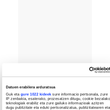
Datuen erabilera arduratsua
Guk eta
gure 1022 kideek
sure informacio pertsonala, zure
IP zenbakia, esaterako, prozesatzen ditugu, cookie bezalak
teknologiak erabiliz eta zure gailuko informazioak azitzen
dugu publizitate eta eduki pertsonalizatua, publizitatearen eta