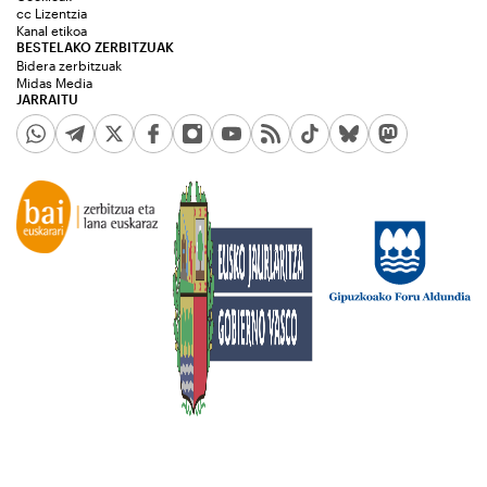
cc Lizentzia
Kanal etikoa
BESTELAKO ZERBITZUAK
Bidera zerbitzuak
Midas Media
JARRAITU