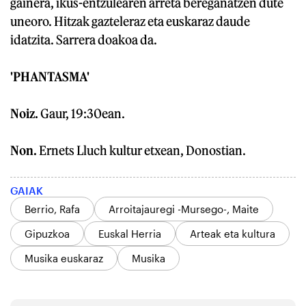
gainera, ikus-entzulearen arreta bereganatzen dute
uneoro. Hitzak gazteleraz eta euskaraz daude
idatzita. Sarrera doakoa da.
'PHANTASMA'
Noiz.
Gaur, 19:30ean.
Non.
Ernets Lluch kultur etxean, Donostian.
GAIAK
Berrio, Rafa
Arroitajauregi -Mursego-, Maite
Gipuzkoa
Euskal Herria
Arteak eta kultura
Musika euskaraz
Musika