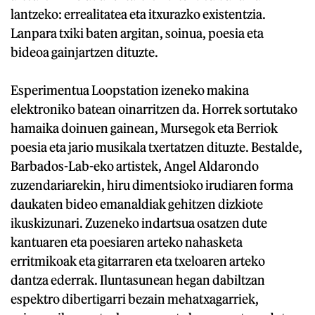
lantzeko: errealitatea eta itxurazko existentzia.
Lanpara txiki baten argitan, soinua, poesia eta
bideoa gainjartzen dituzte.
Esperimentua Loopstation izeneko makina
elektroniko batean oinarritzen da. Horrek sortutako
hamaika doinuen gainean, Mursegok eta Berriok
poesia eta jario musikala txertatzen dituzte. Bestalde,
Barbados-Lab-eko artistek, Angel Aldarondo
zuzendariarekin, hiru dimentsioko irudiaren forma
daukaten bideo emanaldiak gehitzen dizkiote
ikuskizunari. Zuzeneko indartsua osatzen dute
kantuaren eta poesiaren arteko nahasketa
erritmikoak eta gitarraren eta txeloaren arteko
dantza ederrak. Iluntasunean hegan dabiltzan
espektro dibertigarri bezain mehatxagarriek,