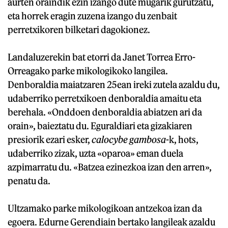
aurten oraindik ezin izango dute mugarik gurutzatu,
eta horrek eragin zuzena izango du zenbait
perretxikoren bilketari dagokionez.
Landaluzerekin bat etorri da Janet Torrea Erro-
Orreagako parke mikologikoko langilea.
Denboraldia maiatzaren 25ean ireki zutela azaldu du,
udaberriko perretxikoen denboraldia amaitu eta
berehala. «Onddoen denboraldia abiatzen ari da
orain», baieztatu du. Eguraldiari eta gizakiaren
presiorik ezari esker,
calocybe gambosa
-k, hots,
udaberriko zizak, uzta «oparoa» eman duela
azpimarratu du. «Batzea ezinezkoa izan den arren»,
penatu da.
Ultzamako parke mikologikoan antzekoa izan da
egoera. Edurne Gerendiain bertako langileak azaldu