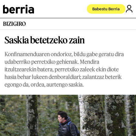
Babestu Berria
BIZIGIRO
Saskia betetzeko zain
Konfinamenduaren ondorioz, bildu gabe geratu dira
udaberriko perretxiko gehienak. Mendira
itzultzearekin batera, perretxiko zaleek ekin diote
hasia behar lukeen denboraldiari; zalantzaz beterik
egongo da, ordea, aurtengo saskia.