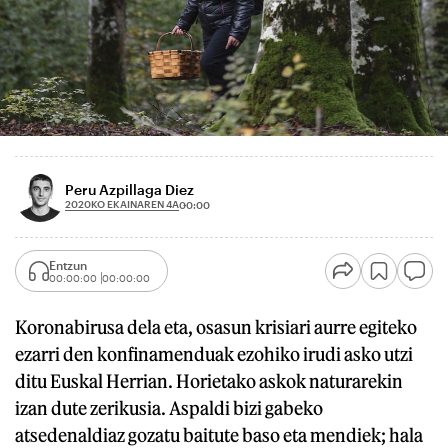
Peru Azpillaga Diez
2020KO EKAINAREN 4A
00:00
Entzun
00:00:00
00:00:00
Koronabirusa dela eta, osasun krisiari aurre egiteko
ezarri den konfinamenduak ezohiko irudi asko utzi
ditu Euskal Herrian. Horietako askok naturarekin
izan dute zerikusia. Aspaldi bizi gabeko
atsedenaldiaz gozatu baitute baso eta mendiek; hala