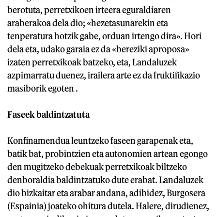
berotuta, perretxikoen irteera eguraldiaren
araberakoa dela dio; «hezetasunarekin eta
tenperatura hotzik gabe, orduan irtengo dira». Hori
dela eta, udako garaia ez da «bereziki aproposa»
izaten perretxikoak batzeko, eta, Landaluzek
azpimarratu duenez, irailera arte ez da fruktifikazio
masiborik egoten .
Faseek baldintzatuta
Konfinamendua leuntzeko faseen garapenak eta,
batik bat, probintzien eta autonomien artean egongo
den mugitzeko debekuak perretxikoak biltzeko
denboraldia baldintzatuko dute erabat. Landaluzek
dio bizkaitar eta arabar andana, adibidez, Burgosera
(Espainia) joateko ohitura dutela. Halere, dirudienez,