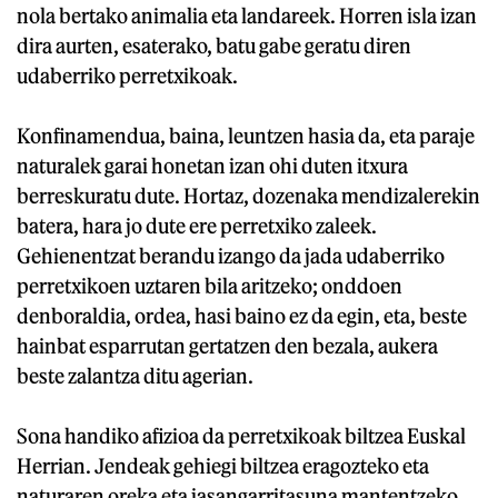
nola bertako animalia eta landareek. Horren isla izan
dira aurten, esaterako, batu gabe geratu diren
udaberriko perretxikoak.
Konfinamendua, baina, leuntzen hasia da, eta paraje
naturalek garai honetan izan ohi duten itxura
berreskuratu dute. Hortaz, dozenaka mendizalerekin
batera, hara jo dute ere perretxiko zaleek.
Gehienentzat berandu izango da jada udaberriko
perretxikoen uztaren bila aritzeko; onddoen
denboraldia, ordea, hasi baino ez da egin, eta, beste
hainbat esparrutan gertatzen den bezala, aukera
beste zalantza ditu agerian.
Sona handiko afizioa da perretxikoak biltzea Euskal
Herrian. Jendeak gehiegi biltzea eragozteko eta
naturaren oreka eta jasangarritasuna mantentzeko,