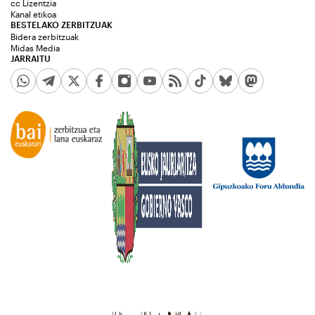
cc Lizentzia
Kanal etikoa
BESTELAKO ZERBITZUAK
Bidera zerbitzuak
Midas Media
JARRAITU