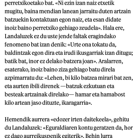
perretxikoetako bat. «Ni ezin izan naiz etxetik
mugitu, baina mendian lanean jarraitu duten artzain
batzuekin kontaktuan egon naiz, eta esan didate
inoiz baino perretxiko gehiago zeudela». Hala ere,
Landaluzek ez du uste jende faltak eragindako
fenomeno bat izan denik: «Urte ona tokatu da,
baldintzak egon dira eta irudi ikusgarriak izan ditugu;
batik bat, inor ez delako batzera joan». Aralarren,
esaterako, inoiz baino ziza gehiago batu direla
azpimarratu du: «Lehen, bi kilo batzea mirari bat zen,
eta aurten ibili direnek —batzuk ezkutuan eta
besteak artzainak direlako— hamar eta hamabost
kilo artean jaso dituzte, ikaragarria».
Hemendik aurrera «edozer irten daitekeela», gehitu
du Landaluzek: «Eguraldiaren kontu geratzen da, hor
ez dago aurreikuspenik egiterik». Behin lurra