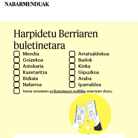
NABARMENDUAK
Harpidetu Berriaren
buletinetara
Mendia
Arratsaldekoa
Goizekoa
Badok
Astekaria
Kinka
Kazetaritza
Gipuzkoa
Bizkaia
Araba
Nafarroa
Iparraldea
Izena ematean
pribatutasun politika
onartzen duzu.