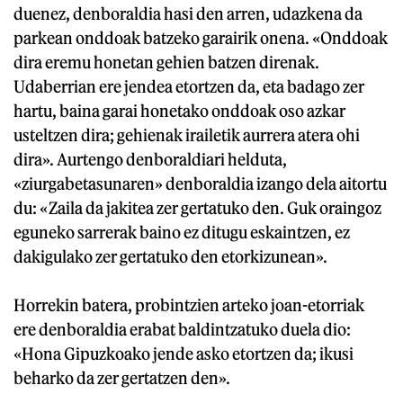
duenez, denboraldia hasi den arren, udazkena da
parkean onddoak batzeko garairik onena. «Onddoak
dira eremu honetan gehien batzen direnak.
Udaberrian ere jendea etortzen da, eta badago zer
hartu, baina garai honetako onddoak oso azkar
usteltzen dira; gehienak irailetik aurrera atera ohi
dira». Aurtengo denboraldiari helduta,
«ziurgabetasunaren» denboraldia izango dela aitortu
du: «Zaila da jakitea zer gertatuko den. Guk oraingoz
eguneko sarrerak baino ez ditugu eskaintzen, ez
dakigulako zer gertatuko den etorkizunean».
Horrekin batera, probintzien arteko joan-etorriak
ere denboraldia erabat baldintzatuko duela dio:
«Hona Gipuzkoako jende asko etortzen da; ikusi
beharko da zer gertatzen den».