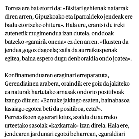
Torrea ere bat etorri da: «Bisitari gehienak nafarrak
diren arren, Gipuzkoako eta Iparraldeko jendeak ere
badu etortzeko ohitura». Hala ere, erantsi du ireki
zutenetik mugimendua izan dutela, onddoak
batzeko «garairik onena» ez den arren. «Ikusten da
jendea gogoz dagoela; zaila da aurreikuspenak
egitea, baina espero dugu denboraldia ondo joatea».
Konfinamenduaren eraginari erreparatuta,
Gerendiainen arabera, oraindik ere goiz da jakiteko
ea naturak hartutako arnasak ondorio positiboak
izango dituen: «Ez nuke jakingo esaten, bainabasoa
lasaiago egotea beti da positiboa, ezta?».
Perretxikoen egoerari lotuz, azaldu du aurreko
urteetako sasoiak «kaxkarrak» izan direla. Hala ere,
jendearen jardunari egotzi beharrean, eguraldiari