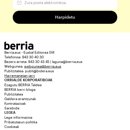
Berria.eus - Euskal Editorea SM
Telefonoa: 943 30 40 30
Bezero arreta: 943 30 43 45 | laguna@berria.eus
Webgunea:
webgunea@berria.eus
Publizitatea:
publi@bidera.eus
Harremanetan jarri
ORRIALDE KORPORATIBOAK
Ezagutu BERRIA Taldea
BERRIA berri bloga
Publizitatea
Galdera-erantzunak
Kontratazioak
Sarebide
LEGEA
Lege informazioa
Pribatutasun politika
Cookieak