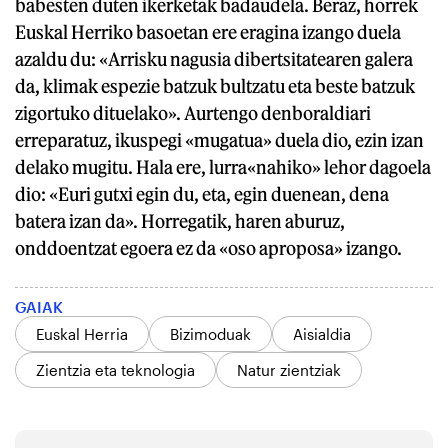
babesten duten ikerketak badaudela. Beraz, horrek
Euskal Herriko basoetan ere eragina izango duela
azaldu du: «Arrisku nagusia dibertsitatearen galera
da, klimak espezie batzuk bultzatu eta beste batzuk
zigortuko dituelako». Aurtengo denboraldiari
erreparatuz, ikuspegi «mugatua» duela dio, ezin izan
delako mugitu. Hala ere, lurra«nahiko» lehor dagoela
dio: «Euri gutxi egin du, eta, egin duenean, dena
batera izan da». Horregatik, haren aburuz,
onddoentzat egoera ez da «oso aproposa» izango.
GAIAK
Euskal Herria
Bizimoduak
Aisialdia
Zientzia eta teknologia
Natur zientziak