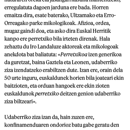
erregulatuta dagoen jarduna ere bada. Horren
emaitza dira, esate baterako, Ultzamako eta Erro-
Orreagako parke mikologikoak. Afizioa, ordea,
mugaz gaindi doa, eta asko dira Euskal Herritik
kanpo ere perretxiko bila irteten direnak. Hala
zehaztu du Iro Landaluze aktoreak eta mikologoak
anekdota bat baliatuta: «
Perretxikoa
izen generikoa
da guretzat, baina Gaztela eta Leonen, udaberriko
ziza izendatzeko erabiltzen dute. Izan ere, orain dela
50 urte inguru, euskaldunek horien bila joateari ekin
baitzioten, eta orduan hangoek ere ekin zioten
euskaldunok
perretxiko
deitzen genion udaberriko
ziza biltzeari».
Udaberriko ziza izan da, hain zuzen ere,
konfinamenduaren ondorioz batu gabe geratu den