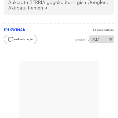
Aukeratu
BERRIA
gogoko iturri gisa Googlen.
Aktibatu hemen
IRUZKINAK
Ez dago iruzkinik
Iruzkin bat egin
ORDENATU