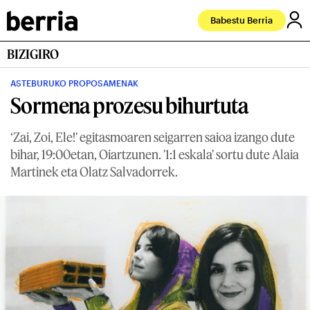
Babestu Berria
BIZIGIRO
ASTEBURUKO PROPOSAMENAK
Sormena prozesu bihurtuta
‘Zai, Zoi, Ele!' egitasmoaren seigarren saioa izango dute
bihar, 19:00etan, Oiartzunen. '1:1 eskala' sortu dute Alaia
Martinek eta Olatz Salvadorrek.