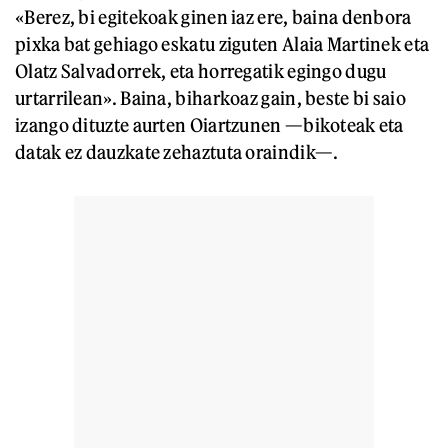
«Berez, bi egitekoak ginen iaz ere, baina denbora
pixka bat gehiago eskatu ziguten Alaia Martinek eta
Olatz Salvadorrek, eta horregatik egingo dugu
urtarrilean». Baina, biharkoaz gain, beste bi saio
izango dituzte aurten Oiartzunen —bikoteak eta
datak ez dauzkate zehaztuta oraindik—.