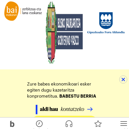
Zure babes ekonomikoari esker
egiten dugu kazetaritza
konprometitua.
BABESTU BERRIA
Egin zure ekarpena