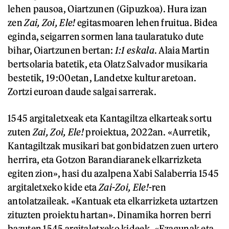
lehen pausoa, Oiartzunen (Gipuzkoa). Hura izan
zen
Zai, Zoi, Ele!
egitasmoaren lehen fruitua. Bidea
eginda, seigarren sormen lana taularatuko dute
bihar, Oiartzunen bertan:
1:1 eskala
. Alaia Martin
bertsolaria batetik, eta Olatz Salvador musikaria
bestetik, 19:00etan, Landetxe kultur aretoan.
Zortzi euroan daude salgai sarrerak.
1545 argitaletxeak eta Kantagiltza elkarteak sortu
zuten
Zai, Zoi, Ele!
proiektua, 2022an. «Aurretik,
Kantagiltzak musikari bat gonbidatzen zuen urtero
herrira, eta Gotzon Barandiaranek elkarrizketa
egiten zion», hasi du azalpena Xabi Salaberria 1545
argitaletxeko kide eta
Zai-Zoi, Ele!
-ren
antolatzaileak. «Kantuak eta elkarrizketa uztartzen
zituzten proiektu hartan». Dinamika horren berri
bazuten 1545 argitaletxeko kideek. «Ezagunak eta