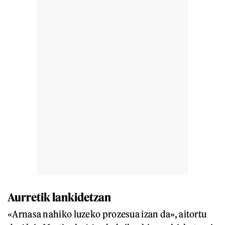
Aurretik lankidetzan
«Arnasa nahiko luzeko prozesua izan da», aitortu