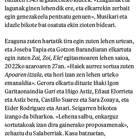
lagunak ginen lehendik ere, eta elkarrekin zerbait
egin genezakeela pentsatu genuen». Musikari eta
idazle bikote bat osatuta ekin zioten bideari.
Ezaguna zuten hartatik tira egin zuten lehen urtean,
eta Joseba Tapia eta Gotzon Barandiaran elkartuta
egin zuten
Zai, Zoi, Ele!
egitasmoaren lehen saioa,
2022ko azaroaren 27an. «Haiek aurrez sortua zuten
Apoaren itzala
, eta hori izan zen lehen urteko
emanaldia». Gerora elkartu dituzte Iñaki Igon
Garitaonaindia
Gari
eta Iñigo Astiz, Eñaut Elorrieta
eta Astiz bera, Castillo Suarez eta Sara Zozaya, eta
Eider Rodriguez eta Anari. Seigarren bikotea
izango da biharkoa. «Lehena salbu, enkarguz
sortutakoak izan dira gainerako proposamenak»,
zehaztu du Salaberriak. Kasu batzuetan,