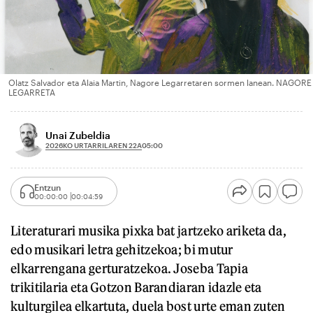
Olatz Salvador eta Alaia Martin, Nagore Legarretaren sormen lanean. NAGORE
LEGARRETA
Unai Zubeldia
2026KO URTARRILAREN 22A
05:00
Entzun
00:00:00
00:04:59
Literaturari musika pixka bat jartzeko ariketa da,
edo musikari letra gehitzekoa; bi mutur
elkarrengana gerturatzekoa. Joseba Tapia
trikitilaria eta Gotzon Barandiaran idazle eta
kulturgilea elkartuta, duela bost urte eman zuten