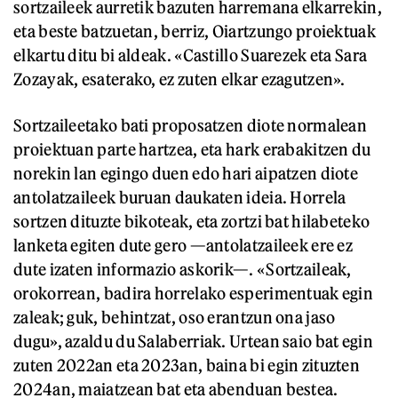
sortzaileek aurretik bazuten harremana elkarrekin,
eta beste batzuetan, berriz, Oiartzungo proiektuak
elkartu ditu bi aldeak. «Castillo Suarezek eta Sara
Zozayak, esaterako, ez zuten elkar ezagutzen».
Sortzaileetako bati proposatzen diote normalean
proiektuan parte hartzea, eta hark erabakitzen du
norekin lan egingo duen edo hari aipatzen diote
antolatzaileek buruan daukaten ideia. Horrela
sortzen dituzte bikoteak, eta zortzi bat hilabeteko
lanketa egiten dute gero —antolatzaileek ere ez
dute izaten informazio askorik—. «Sortzaileak,
orokorrean, badira horrelako esperimentuak egin
zaleak; guk, behintzat, oso erantzun ona jaso
dugu», azaldu du Salaberriak. Urtean saio bat egin
zuten 2022an eta 2023an, baina bi egin zituzten
2024an, maiatzean bat eta abenduan bestea.