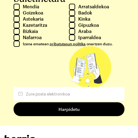
Mendia
Arratsaldekoa
Goizekoa
Badok
Astekaria
Kinka
Kazetaritza
Gipuzkoa
Bizkaia
Araba
Nafarroa
Iparraldea
Izena ematean
pribatutasun politika
onartzen duzu.