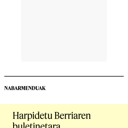
NABARMENDUAK
Harpidetu Berriaren
buletinetara