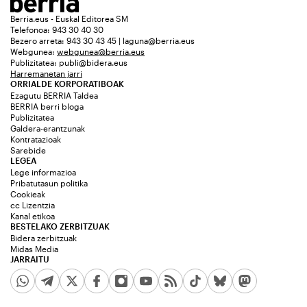
Berria.eus - Euskal Editorea SM
Telefonoa: 943 30 40 30
Bezero arreta: 943 30 43 45 | laguna@berria.eus
Webgunea:
webgunea@berria.eus
Publizitatea:
publi@bidera.eus
Harremanetan jarri
ORRIALDE KORPORATIBOAK
Ezagutu BERRIA Taldea
BERRIA berri bloga
Publizitatea
Galdera-erantzunak
Kontratazioak
Sarebide
LEGEA
Lege informazioa
Pribatutasun politika
Cookieak
cc Lizentzia
Kanal etikoa
BESTELAKO ZERBITZUAK
Bidera zerbitzuak
Midas Media
JARRAITU