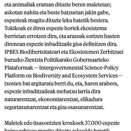
eta animaliak eraman dituzte beren maletetan;
askotan nahita eta beste batzuetan jakin gabe,
espezieak mugitu dituzte leku batetik bestera.
Tokikoak ez diren espezie horiek ekosistema
berrietan errotzen dira, eta arazoak sortzen hasten
direnean espezie inbaditzaile gisa definitzen dira.
IPBES Biodibertsitateari eta Ekosistemen Zerbitzuei
buruzko Zientzia Politikarako Gobernuarteko
Plataformak —Intergovernmental Science-Policy
Platform on Biodiversity and Ecosystem Services—
txosten bat argitaratu berri du, eta, haren arabera,
espezie inbaditzaileak mehatxu larria dira
naturarentzat, ekonomiarentzat, elikadura
segurtasunarentzat eta giza osasunarentzat.
Maletek edo itsasontzien kroskoek 37.000 espezie
baino gehiago mugitu dituzte eskualde batetik