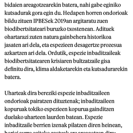
bidaien areagotzearekin batera, nahi gabe eginiko
kutsadurak gora egin du. Hedapen horren ondorioak
bildu zituen IPBESek 2019an argitaratu zuen
biodibertsitateari buruzko txostenean. Adituek
ohartarazi zuten natura gainbehera historikoa
jasaten ari dela, eta espezieen desagertze prozesua
azkartzen ari dela. Ordutik, espezie inbaditzaileak
biodibertsitatearen krisiaren bultzatzaile gisa
definitu dira, klima aldaketarekin eta kutsadurarekin
batera.
Uharteak dira bereziki espezie inbaditzaileen
ondorioak pairatzen dituztenak; inbaditzaileen
kopuruak tokiko espezieen kopurua gainditzen
duelako uharteen laurden batean. Espezie
inbaditzaile berrien izenak pilatzen diren heinean,