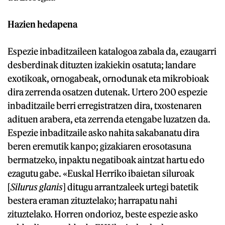
Hazien hedapena
Espezie inbaditzaileen katalogoa zabala da, ezaugarri
desberdinak dituzten izakiekin osatuta; landare
exotikoak, ornogabeak, ornodunak eta mikrobioak
dira zerrenda osatzen dutenak. Urtero 200 espezie
inbaditzaile berri erregistratzen dira, txostenaren
adituen arabera, eta zerrenda etengabe luzatzen da.
Espezie inbaditzaile asko nahita sakabanatu dira
beren eremutik kanpo; gizakiaren erosotasuna
bermatzeko, inpaktu negatiboak aintzat hartu edo
ezagutu gabe. «Euskal Herriko ibaietan siluroak
[
Silurus glanis
] ditugu arrantzaleek urtegi batetik
bestera eraman zituztelako; harrapatu nahi
zituztelako. Horren ondorioz, beste espezie asko