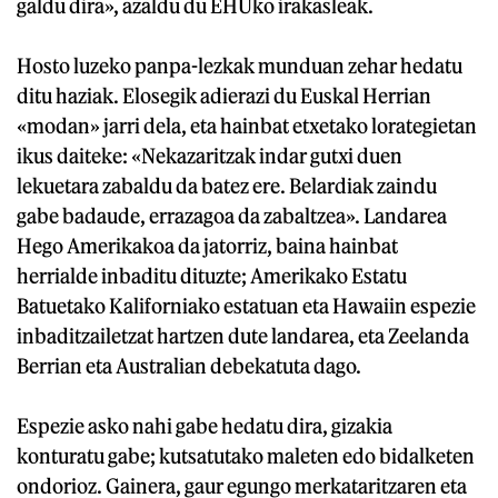
galdu dira», azaldu du EHUko irakasleak.
Hosto luzeko panpa-lezkak munduan zehar hedatu
ditu haziak. Elosegik adierazi du Euskal Herrian
«modan» jarri dela, eta hainbat etxetako lorategietan
ikus daiteke: «Nekazaritzak indar gutxi duen
lekuetara zabaldu da batez ere. Belardiak zaindu
gabe badaude, errazagoa da zabaltzea». Landarea
Hego Amerikakoa da jatorriz, baina hainbat
herrialde inbaditu dituzte; Amerikako Estatu
Batuetako Kaliforniako estatuan eta Hawaiin espezie
inbaditzailetzat hartzen dute landarea, eta Zeelanda
Berrian eta Australian debekatuta dago.
Espezie asko nahi gabe hedatu dira, gizakia
konturatu gabe; kutsatutako maleten edo bidalketen
ondorioz. Gainera, gaur egungo merkataritzaren eta