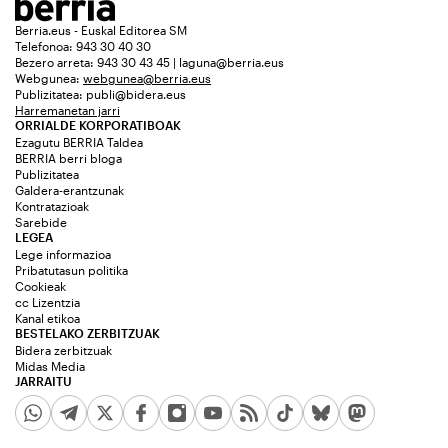
Berria.eus - Euskal Editorea SM
Telefonoa: 943 30 40 30
Bezero arreta: 943 30 43 45 | laguna@berria.eus
Webgunea:
webgunea@berria.eus
Publizitatea:
publi@bidera.eus
Harremanetan jarri
ORRIALDE KORPORATIBOAK
Ezagutu BERRIA Taldea
BERRIA berri bloga
Publizitatea
Galdera-erantzunak
Kontratazioak
Sarebide
LEGEA
Lege informazioa
Pribatutasun politika
Cookieak
cc Lizentzia
Kanal etikoa
BESTELAKO ZERBITZUAK
Bidera zerbitzuak
Midas Media
JARRAITU