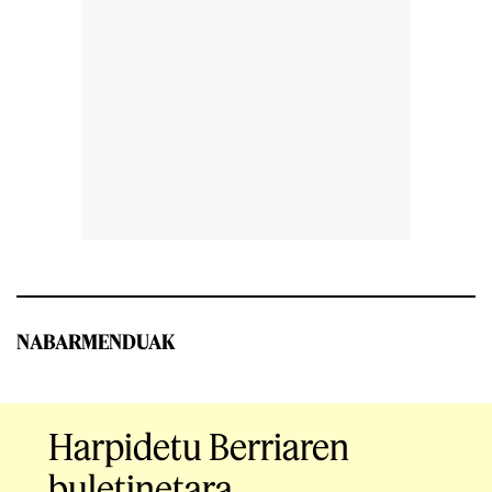
NABARMENDUAK
Harpidetu Berriaren
buletinetara