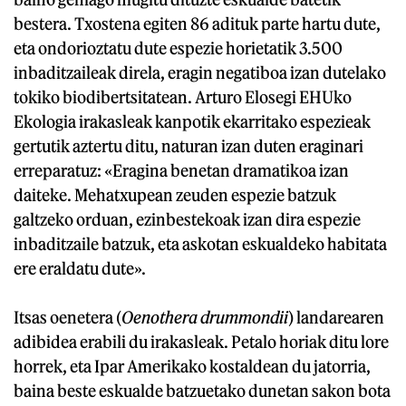
bestera. Txostena egiten 86 adituk parte hartu dute,
eta ondorioztatu dute espezie horietatik 3.500
inbaditzaileak direla, eragin negatiboa izan dutelako
tokiko biodibertsitatean. Arturo Elosegi EHUko
Ekologia irakasleak kanpotik ekarritako espezieak
gertutik aztertu ditu, naturan izan duten eraginari
erreparatuz: «Eragina benetan dramatikoa izan
daiteke. Mehatxupean zeuden espezie batzuk
galtzeko orduan, ezinbestekoak izan dira espezie
inbaditzaile batzuk, eta askotan eskualdeko habitata
ere eraldatu dute».
Itsas oenetera (
Oenothera drummondii
) landarearen
adibidea erabili du irakasleak. Petalo horiak ditu lore
horrek, eta Ipar Amerikako kostaldean du jatorria,
baina beste eskualde batzuetako dunetan sakon bota