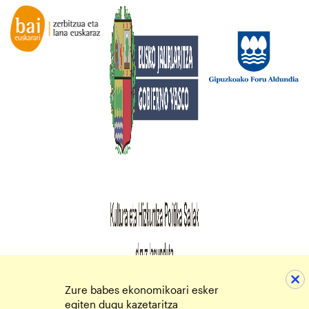
Zure babes ekonomikoari esker
egiten dugu kazetaritza