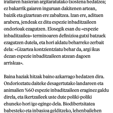
irailaren hasieran argitaratutako txostena hedatzea;
ez bakarrik gaiaren inguruan dakitenen artean,
baizik eta gizartean ere zabaltzea. Izan ere, adituen
arabera, jendeak ez ditu espezie inbaditzaileen
ondorioak ezagutzen. Elosegik esan du «espezie
inbaditzailea» terminoaren definizioa gutxi batzuek
ezagutzen dutela, eta hori aldatu beharreko zerbait
dela: «Gizartea kontzientziatu behar da, argi ikus
dezan espezie inbaditzaileen atzean dagoen
arriskua».
Baina haziak hitzak baino azkarrago hedatzen dira.
Ondorioztatu daiteke desagertutako landareen eta
animalien %60 espezie inbaditzaileen eraginez galdu
direla, eta ikertzaileek uste dute poliki-poliki
ehuneko hori igo egingo dela. Biodibertsitatea
babesteko eta inbasioa gelditzeko, lehenbailehen