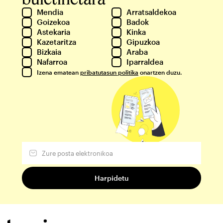
Mendia
Arratsaldekoa
Goizekoa
Badok
Astekaria
Kinka
Kazetaritza
Gipuzkoa
Bizkaia
Araba
Nafarroa
Iparraldea
Izena ematean
pribatutasun politika
onartzen duzu.