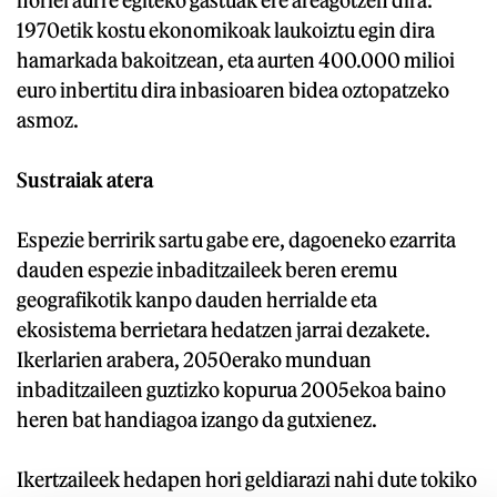
horiei aurre egiteko gastuak ere areagotzen dira:
1970etik kostu ekonomikoak laukoiztu egin dira
hamarkada bakoitzean, eta aurten 400.000 milioi
euro inbertitu dira inbasioaren bidea oztopatzeko
asmoz.
Sustraiak atera
Espezie berririk sartu gabe ere, dagoeneko ezarrita
dauden espezie inbaditzaileek beren eremu
geografikotik kanpo dauden herrialde eta
ekosistema berrietara hedatzen jarrai dezakete.
Ikerlarien arabera, 2050erako munduan
inbaditzaileen guztizko kopurua 2005ekoa baino
heren bat handiagoa izango da gutxienez.
Ikertzaileek hedapen hori geldiarazi nahi dute tokiko