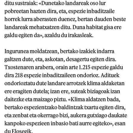
ditu sustraiak: «Dunetako landareak oso lur
pobreetan hazten dira, eta, espezie inbaditzaile
horrek lurra aberasten duenez, bertan dauden beste
landareak mehatxatzen ditu. Duna habitat gisa ere
galdu egiten da», azaldu du irakasleak.
Ingurunea moldatzean, bertako izakiek indarra
galtzen dute, eta, askotan, desagertu egiten dira.
Txostenaren arabera, orain arte 1.215 espezie galdu
dira 218 espezie inbaditzaileen ondorioz. Adituek
ondorioztatu dute landare arrotzek klima aldaketan
ere eragiten dutela; izan ere, suteak biziagoak izan
daitezke eta maizago piztu. «Klima aldatzen bada,
bertako espezientzako baldintzak txartu egiten dira,
eta zenbat eta okerrago bizi, aukera gutxiago daukate
kanpoko espezieen inbasio bati aurre egiteko», esan
du Elosegik.