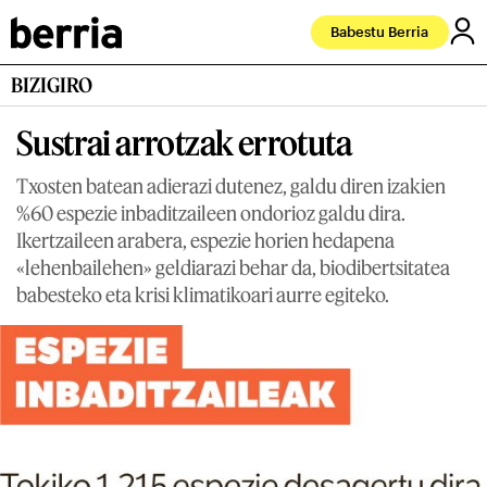
Babestu Berria
BIZIGIRO
Sustrai arrotzak errotuta
Txosten batean adierazi dutenez, galdu diren izakien
%60 espezie inbaditzaileen ondorioz galdu dira.
Ikertzaileen arabera, espezie horien hedapena
«lehenbailehen» geldiarazi behar da, biodibertsitatea
babesteko eta krisi klimatikoari aurre egiteko.