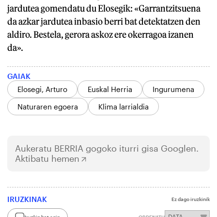
jardutea gomendatu du Elosegik: «Garrantzitsuena
da azkar jardutea inbasio berri bat detektatzen den
aldiro. Bestela, gerora askoz ere okerragoa izanen
da».
GAIAK
Elosegi, Arturo
Euskal Herria
Ingurumena
Naturaren egoera
Klima larrialdia
Aukeratu
BERRIA
gogoko iturri gisa Googlen.
Aktibatu hemen
IRUZKINAK
Ez dago iruzkinik
Iruzkin bat egin