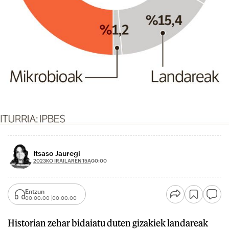
Itsaso Jauregi
2023KO IRAILAREN 15A
00:00
Entzun
00:00:00
00:00:00
Historian zehar bidaiatu duten gizakiek landareak