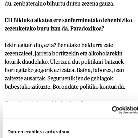
du: zenbateraino bihurtu duten zezena gauza.
EH Bilduko alkatea ere sanferminetako lehenbiziko
zezenketako buru izan da. Paradoxikoa?
Izkin egiten dio, ezta? Benetako beldurra zaie
zezenzaleei, jarrera bortitzekin eta alkoholarekin
loturik daudelako. Ulertzen dut politikari batzuek
hori egiteko gogorik ez izatea. Baina, faborez, izan
zaitezte ausartak. Seguruenik jende gehiagok
babestuko zaituzte. Borondate politiko kontua da.
Zer egin entzierroekin Iruñean?
Zezenak sufritzen du: estresa, jazarpena... Borondate
politikoa da kontua. Alternatibak bilatu behar dira.
Datuen erabilera arduratsua