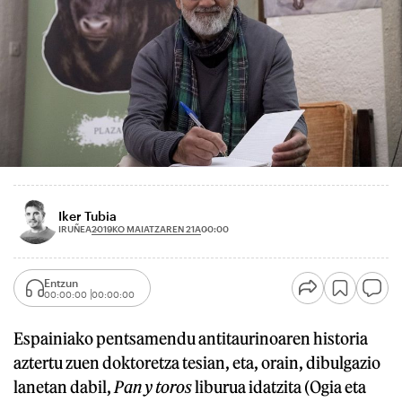
Iker Tubia
2019KO MAIATZAREN 21A
IRUÑEA
00:00
Entzun
00:00:00
00:00:00
Espainiako pentsamendu antitaurinoaren historia
aztertu zuen doktoretza tesian, eta, orain, dibulgazio
lanetan dabil,
Pan y toros
liburua idatzita (Ogia eta