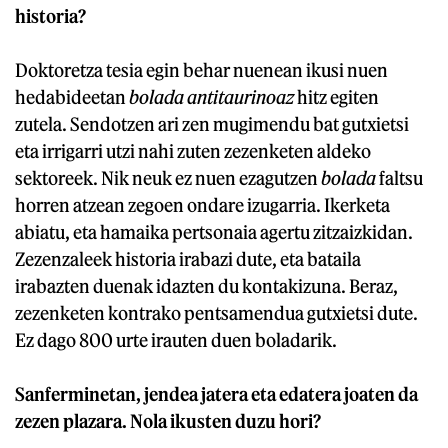
historia?
Doktoretza tesia egin behar nuenean ikusi nuen
hedabideetan
bolada antitaurinoaz
hitz egiten
zutela. Sendotzen ari zen mugimendu bat gutxietsi
eta irrigarri utzi nahi zuten zezenketen aldeko
sektoreek. Nik neuk ez nuen ezagutzen
bolada
faltsu
horren atzean zegoen ondare izugarria. Ikerketa
abiatu, eta hamaika pertsonaia agertu zitzaizkidan.
Zezenzaleek historia irabazi dute, eta bataila
irabazten duenak idazten du kontakizuna. Beraz,
zezenketen kontrako pentsamendua gutxietsi dute.
Ez dago 800 urte irauten duen boladarik.
Sanferminetan, jendea jatera eta edatera joaten da
zezen plazara. Nola ikusten duzu hori?