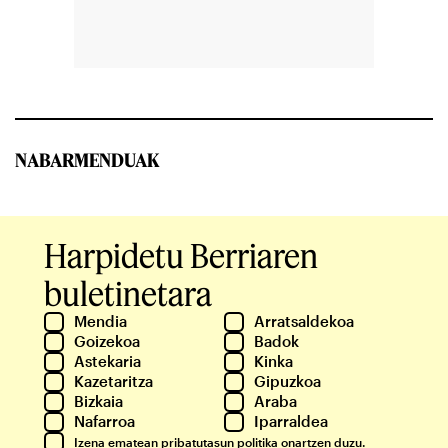
NABARMENDUAK
Harpidetu Berriaren
buletinetara
Mendia
Arratsaldekoa
Goizekoa
Badok
Astekaria
Kinka
Kazetaritza
Gipuzkoa
Bizkaia
Araba
Nafarroa
Iparraldea
Izena ematean
pribatutasun politika
onartzen duzu.