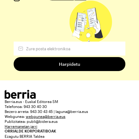
Berria.eus - Euskal Editorea SM
Telefonoa: 943 30 40 30
Bezero arreta: 943 30 43 45 | laguna@berria.eus
Webgunea:
webgunea@berria.eus
Publizitatea:
publi@bidera.eus
Harremanetan jarri
ORRIALDE KORPORATIBOAK
Ezagutu BERRIA Taldea