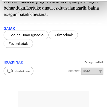
Prozesu luzea eta gogorra izanen da, eta prest egon
behar dugu.Lortuko dugu, ez dut zalantzarik, baina
ez egun batetik bestera.
GAIAK
Codina, Juan Ignacio
Bizimoduak
Zezenketak
IRUZKINAK
Ez dago iruzkinik
Iruzkin bat egin
ORDENATU