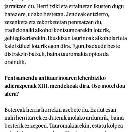
jarraitzen du. Herri txiki eta ertainetan ikusten dugu
batez ere, udako bestetan. Jendeak entzierro,
zezenketa eta zekorketetan pentsatzen du,
tradizionalki alkohol kontsumoarekin loturik,
gehiegikeriarekin. Ikuskizun taurinoak alkoholari eta
kale istiluei loturik egon dira. Egun,badaude beste
distrakzio batzuk, baina tauromakia opioa da
oraindik.
Pentsamendu antitaurinoaren lehenbiziko
adierazpenak XIII. mendekoak dira. Oso motel doa
afera?
Botereak herria horrekin asebete du. Ez dut esan
nahi herritarrek ez dutenik inolako ardurarik, baina
besterik ez zegoen. Tauromakiarekin, estatu kolpea