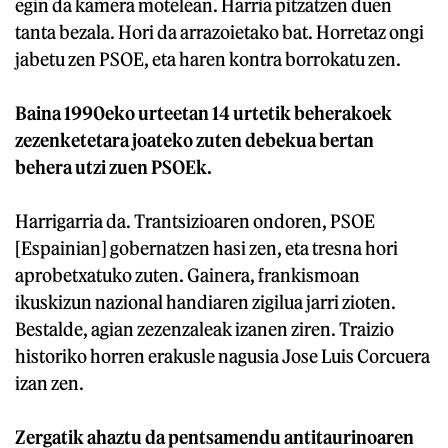
egin da kamera motelean. Harria pitzatzen duen
tanta bezala. Hori da arrazoietako bat. Horretaz ongi
jabetu zen PSOE, eta haren kontra borrokatu zen.
Baina 1990eko urteetan 14 urtetik beherakoek
zezenketetara joateko zuten debekua bertan
behera utzi zuen PSOEk.
Harrigarria da. Trantsizioaren ondoren, PSOE
[Espainian] gobernatzen hasi zen, eta tresna hori
aprobetxatuko zuten. Gainera, frankismoan
ikuskizun nazional handiaren zigilua jarri zioten.
Bestalde, agian zezenzaleak izanen ziren. Traizio
historiko horren erakusle nagusia Jose Luis Corcuera
izan zen.
Zergatik ahaztu da pentsamendu antitaurinoaren