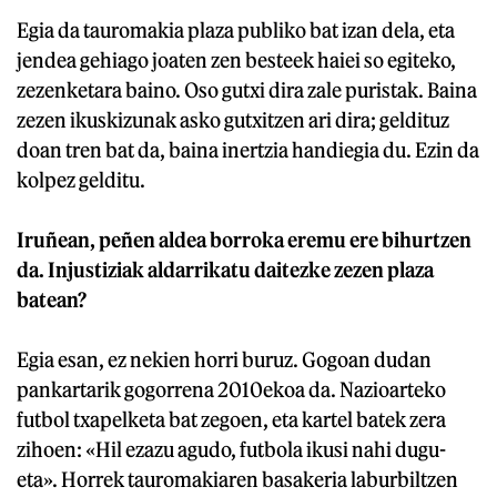
Egia da tauromakia plaza publiko bat izan dela, eta
jendea gehiago joaten zen besteek haiei so egiteko,
zezenketara baino. Oso gutxi dira zale puristak. Baina
zezen ikuskizunak asko gutxitzen ari dira; geldituz
doan tren bat da, baina inertzia handiegia du. Ezin da
kolpez gelditu.
Iruñean, peñen aldea borroka eremu ere bihurtzen
da. Injustiziak aldarrikatu daitezke zezen plaza
batean?
Egia esan, ez nekien horri buruz. Gogoan dudan
pankartarik gogorrena 2010ekoa da. Nazioarteko
futbol txapelketa bat zegoen, eta kartel batek zera
zihoen: «Hil ezazu agudo, futbola ikusi nahi dugu-
eta». Horrek tauromakiaren basakeria laburbiltzen