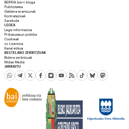
BERRIA berri bloga
Publizitatea
Galdera-erantzunak
Kontratazioak
Sarebide
LEGEA
Lege informazioa
Pribatutasun politika
Cookieak
cc Lizentzia
Kanal etikoa
BESTELAKO ZERBITZUAK
Bidera zerbitzuak
Midas Media
JARRAITU