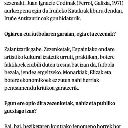
zezenak). Juan Ignacio Codinak (Ferrol, Galizia, 1971)
aurkezpena egin du Iruñeko Katakrak liburu dendan,
Iruñe Antitaurinoak gonbidaturik.
Ogiaren eta futbolaren garaian, ogia eta zezenak?
Zalantzarik gabe. Zezenketak, Espainiako ondare
artistiko kultural izatetik urruti, praktikan, botere
faktikoek erabili duten tresna bat izan da, futbola
bezala, jendea ergeltzeko. Monarkiak, Elizak eta
botere ekonomikoek ez zuten nahi herriak
pentsamendu kritikoa garatzerik.
Egun ere opio dira zezenketak, nahiz eta publiko
gutxiago izan?
Bai, bai, heziketaren kontrako fenomeno horrek hor