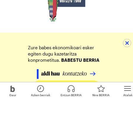
Zure babes ekonomikoari esker
egiten dugu kazetaritza
konprometitua.
BABESTU
BERRIA
Egin zure ekarpena
Gaur
Azken berriak
Entzun BERRIA
Nire BERRIA
Atalak