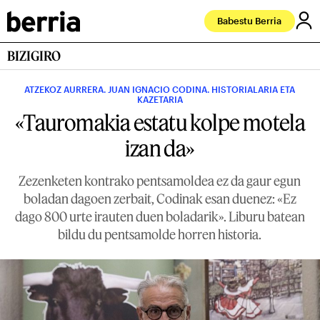
Babestu Berria
BIZIGIRO
ATZEKOZ AURRERA. JUAN IGNACIO CODINA. HISTORIALARIA ETA
KAZETARIA
«Tauromakia estatu kolpe motela
izan da»
Zezenketen kontrako pentsamoldea ez da gaur egun
boladan dagoen zerbait, Codinak esan duenez: «Ez
dago 800 urte irauten duen boladarik». Liburu batean
bildu du pentsamolde horren historia.