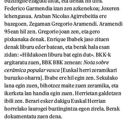
buztingile ezagutu ditut, eta denak hil dira.
Federico Garmendia izan zen azkenekoa; Joxeren
lehengusua. Araban Nicolas Agirrebeitia ere
bazegoen. Zegaman Gregorio Aramendi. Aramendi
95ean hil zen. Gregorio joan zen, eta gero
pixkanaka denak. Enrique Ibabek jaso zituen
denak liburu eder batean, eta berak hala esan
zidan: «Hildakoen liburu bat egin dut». BKK-k
argitaratu zuen, BBK BBK zenean:
Nota sobre
cerámica popular vasca
[Euskal herri zeramikari
buruzko oharra]. Ibabe ere hil egin zen. Sekulako
lana egin zuen, bihotzez maite zuen zeramika, eta
ikerketa lan handia egin zuen. Herrietan galdetzen
ibili zen. Berari esker dakigu Euskal Herrian
horrelako laurogei buztingintza egon zirela. Berak
dokumentatu zuen dena.