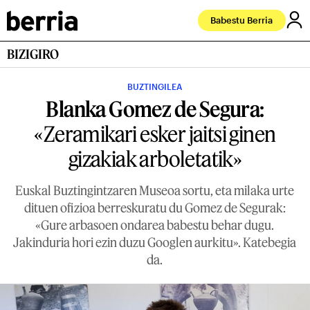
Babestu Berria
BIZIGIRO
BUZTINGILEA
Blanka Gomez de Segura:
«Zeramikari esker jaitsi ginen
gizakiak arboletatik»
Euskal Buztingintzaren Museoa sortu, eta milaka urte
dituen ofizioa berreskuratu du Gomez de Segurak:
«Gure arbasoen ondarea babestu behar dugu.
Jakinduria hori ezin duzu Googlen aurkitu». Katebegia
da.