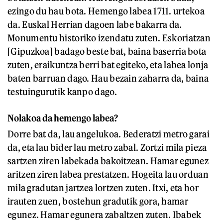
ezingo du hau bota. Hemengo labea 1711. urtekoa
da. Euskal Herrian dagoen labe bakarra da.
Monumentu historiko izendatu zuten. Eskoriatzan
[Gipuzkoa] badago beste bat, baina baserria bota
zuten, eraikuntza berri bat egiteko, eta labea lonja
baten barruan dago. Hau bezain zaharra da, baina
testuingurutik kanpo dago.
Nolakoa da hemengo labea?
Dorre bat da, lau angelukoa. Bederatzi metro garai
da, eta lau bider lau metro zabal. Zortzi mila pieza
sartzen ziren labekada bakoitzean. Hamar egunez
aritzen ziren labea prestatzen. Hogeita lau orduan
mila gradutan jartzea lortzen zuten. Itxi, eta hor
irauten zuen, bostehun gradutik gora, hamar
egunez. Hamar egunera zabaltzen zuten. Ibabek