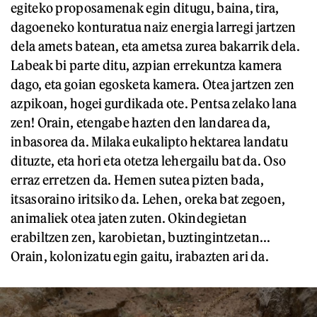
egiteko proposamenak egin ditugu, baina, tira,
dagoeneko konturatua naiz energia larregi jartzen
dela amets batean, eta ametsa zurea bakarrik dela.
Labeak bi parte ditu, azpian errekuntza kamera
dago, eta goian egosketa kamera. Otea jartzen zen
azpikoan, hogei gurdikada ote. Pentsa zelako lana
zen! Orain, etengabe hazten den landarea da,
inbasorea da. Milaka eukalipto hektarea landatu
dituzte, eta hori eta otetza lehergailu bat da. Oso
erraz erretzen da. Hemen sutea pizten bada,
itsasoraino iritsiko da. Lehen, oreka bat zegoen,
animaliek otea jaten zuten. Okindegietan
erabiltzen zen, karobietan, buztingintzetan...
Orain, kolonizatu egin gaitu, irabazten ari da.