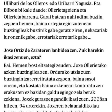
Ullibari de los Olleros edo Uribarri Nagusia. Eta
Bilbon bi kale daude: Ollerietagoiena eta
Ollerietabarrena. Garai batean nahi adina buztin
zegoen hemen, baina urtegia egin zutenean
buztingileak buztinik gabe geratu ziren, nekazariak
lur onenik gabe, errotariak errotarik gabe...
Joxe Ortiz de Zarateren lanbidea zen. Zuk harekin
ikasi zenuen, ezta?
Bai. Hemen bost eltzetegi zeuden. Joxe Ollerietako
azken buztingilea zen. Ordurako utzia zuen
buztingintza; erretiratuta zegoen, baina sasoi
onean, eta kostata baina azkenean konturatu zen
erakusten ez bazidan galdu egingo zela berak
zekiena. Joxek gurasoengandik ikasi zuen. 2008an
hil zen, 94 urterekin. Joxeren belaunaldiko lau