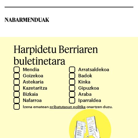
NABARMENDUAK
Harpidetu Berriaren
buletinetara
Mendia
Arratsaldekoa
Goizekoa
Badok
Astekaria
Kinka
Kazetaritza
Gipuzkoa
Bizkaia
Araba
Nafarroa
Iparraldea
Izena ematean
pribatutasun politika
onartzen duzu.