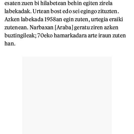
esaten zuen bi hilabetean behin egiten zirela
labekadak. Urtean bost edo sei egingo zituzten.
Azken labekada 1958an egin zuten, urtegia eraiki
zutenean. Narbaxan [Araba] geratu ziren azken
buztingileak; 70eko hamarkadara arte iraun zuten
han.