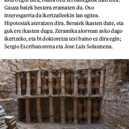
Gauza batek bestera eramaten du. Oso
interesgarria da ikertzaileekin lan egitea.
Hipotesiak ateratzen dira. Beraiek ikasten dute, eta
guk ere ikasten dugu. Zeramika alorrean asko dago
ikertzeko, eta bi doktoretza tesi baino ez dira egin;
Sergio Escribanorena eta Jose Luis Solaunena.