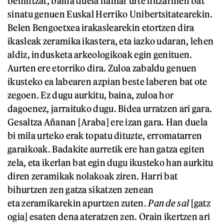
behintzat, baina duela hamar urte hitzarmen bat
sinatu genuen Euskal Herriko Unibertsitatearekin.
Belen Bengoetxea irakaslearekin etortzen dira
ikasleak zeramika ikastera, eta iazko udaran, lehen
aldiz, indusketa arkeologikoak egin genituen.
Aurten ere etorriko dira. Zuloa zabaldu genuen
ikusteko ea labearen azpian beste laberen bat ote
zegoen. Ez dugu aurkitu, baina, zuloa hor
dagoenez, jarraituko dugu. Bidea urratzen ari gara.
Gesaltza Añanan [Araba] ere izan gara. Han duela
bi mila urteko erak topatu dituzte, erromatarren
garaikoak. Badakite aurretik ere han gatza egiten
zela, eta ikerlan bat egin dugu ikusteko han aurkitu
diren zeramikak nolakoak ziren. Harri bat
bihurtzen zen gatza sikatzen zenean
eta zeramikarekin apurtzen zuten.
Pan de sal
[gatz
ogia] esaten dena ateratzen zen. Orain ikertzen ari