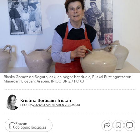
Blanka Gomez de Segura, eskuan pegar bat duela, Euskal Buztingintzaren
Museoan, Elosuan, Araban. IÑIGO URIZ / FOKU
Kristina Berasain Tristan
2024KO APIRILAREN 28A
ELOSUA
05:00
Entzun
00:00:00
00:20:34