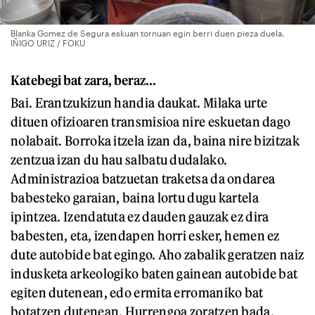
Blanka Gomez de Segura eskuan tornuan egin berri duen pieza duela.
IÑIGO URIZ / FOKU
Katebegi bat zara, beraz...
Bai. Erantzukizun handia daukat. Milaka urte
dituen ofizioaren transmisioa nire eskuetan dago
nolabait. Borroka itzela izan da, baina nire bizitzak
zentzua izan du hau salbatu dudalako.
Administrazioa batzuetan traketsa da ondarea
babesteko garaian, baina lortu dugu kartela
ipintzea. Izendatuta ez dauden gauzak ez dira
babesten, eta, izendapen horri esker, hemen ez
dute autobide bat egingo. Aho zabalik geratzen naiz
indusketa arkeologiko baten gainean autobide bat
egiten dutenean, edo ermita erromaniko bat
botatzen dutenean. Hurrengoa zoratzen bada,