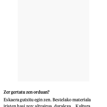
Zer gertatu zen orduan?
Eskaera gutxitu egin zen. Bestelako materiala
iristen hasi zen; altzairua, duralexa... Kultura