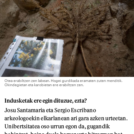
Otea erabiltzen zen labean. Hogei gurdikada eramaten zuten menditik.
Okindegietan eta karobietan ere erabiltzen zen.
Indusketak ere egin dituzue, ezta?
Josu Santamaria eta Sergio Escribano
arkeologoekin elkarlanean ari gara azken urteetan.
Unibertsitatea oso urrun egon da, gugandik