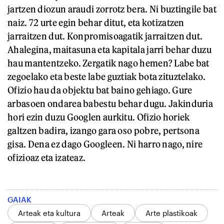
jartzen diozun araudi zorrotz bera. Ni buztingile bat
naiz. 72 urte egin behar ditut, eta kotizatzen
jarraitzen dut. Konpromisoagatik jarraitzen dut.
Ahalegina, maitasuna eta kapitala jarri behar duzu
hau mantentzeko. Zergatik nago hemen? Labe bat
zegoelako eta beste labe guztiak bota zituztelako.
Ofizio hau da objektu bat baino gehiago. Gure
arbasoen ondarea babestu behar dugu. Jakinduria
hori ezin duzu Googlen aurkitu. Ofizio horiek
galtzen badira, izango gara oso pobre, pertsona
gisa. Dena ez dago Googleen. Ni harro nago, nire
ofizioaz eta izateaz.
GAIAK
Arteak eta kultura
Arteak
Arte plastikoak