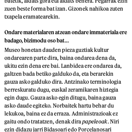
batetik, aldats gora eta aldats behera. Pegarrak ezin
zuen beste forma bat izan. Gizonek nahikoa zuten
txapela eramatearekin.
Ondare materialaren atzean ondare immateriala ere
badago, bizimodu oso bat...
Museo honetan dauden pieza guztiak kultur
ondarearen parte dira, baina ondarea dena da,
ukitu ezin dena ere bai. Lanbidea ere ondarea da,
galtzen bada betiko galduko da, eta berarekin
gauza asko galduko dira. Antzinako terminologia
berreskuratu dugu, euskal zeramikaren hiztegia
egin dugu. Gauza asko egin ditugu, baina gauza
asko daude egiteko. Norbaitek hartu behar du
lekukoa, baina ez da erraza. Administrazioak ez
gaitu ondo tratatzen, denak dira
papeleoak
. Niri
ezin didazu jarri Bidasoari edo Porcelanosari