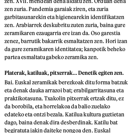
zen. XVII. mendean dena aldatu zen. Orduan dena
zen zuria. Pandemia garaiak ziren, eta zuria
garbitasunarekin eta higienearekin identifikatzen
zen. Arabiarrek deskubritu zuten zuria, baina gure
zeramikaren ezaugarria ere izan da. Oso garestia
zenez, barrutik bakarrik esmaltatzen zen. Hori izan
da gure zeramikaren identitatea; kanpotik beheko
partea esmaltatu gabeko zeramika zen.
Platerak, katiluak, pitxerrak... Denetik egiten zen.
Bai. Euskal zeramikak berezkoak ditu forma batzuk
eta denak dauka arrazoi bat; erabilgarritasuna eta
praktikotasuna. Txakolin pitxerrak ertzak ditu, ez
da borobila, eta horrelakoa da balio zuelako
edateko eta ontzi bezala. Katilua kultura guztietan
dago, baina denak dira desberdinak. Katilu bat
begiratuta jakin daiteke nongoa den. Euskal