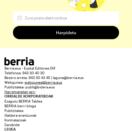
Berria.eus - Euskal Editorea SM
Telefonoa: 943 30 40 30
Bezero arreta: 943 30 43 45 | laguna@berria.eus
Webgunea:
webgunea@berria.eus
Publizitatea:
publi@bidera.eus
Harremanetan jarri
ORRIALDE KORPORATIBOAK
Ezagutu BERRIA Taldea
BERRIA berri bloga
Publizitatea
Galdera-erantzunak
Kontratazioak
Sarebide
LEGEA