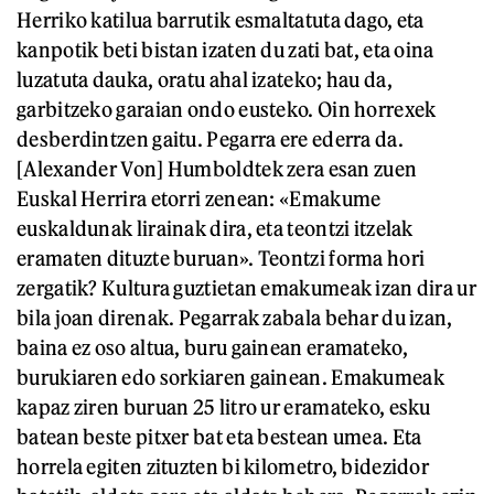
Herriko katilua barrutik esmaltatuta dago, eta
kanpotik beti bistan izaten du zati bat, eta oina
luzatuta dauka, oratu ahal izateko; hau da,
garbitzeko garaian ondo eusteko. Oin horrexek
desberdintzen gaitu. Pegarra ere ederra da.
[Alexander Von] Humboldtek zera esan zuen
Euskal Herrira etorri zenean: «Emakume
euskaldunak lirainak dira, eta teontzi itzelak
eramaten dituzte buruan». Teontzi forma hori
zergatik? Kultura guztietan emakumeak izan dira ur
bila joan direnak. Pegarrak zabala behar du izan,
baina ez oso altua, buru gainean eramateko,
burukiaren edo sorkiaren gainean. Emakumeak
kapaz ziren buruan 25 litro ur eramateko, esku
batean beste pitxer bat eta bestean umea. Eta
horrela egiten zituzten bi kilometro, bidezidor