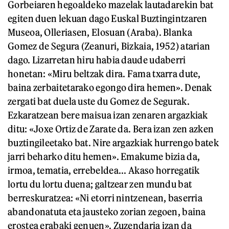
Gorbeiaren hegoaldeko mazelak lautadarekin bat
egiten duen lekuan dago Euskal Buztingintzaren
Museoa, Olleriasen, Elosuan (Araba). Blanka
Gomez de Segura (Zeanuri, Bizkaia, 1952) atarian
dago. Lizarretan hiru habia daude udaberri
honetan: «Miru beltzak dira. Fama txarra dute,
baina zerbaitetarako egongo dira hemen». Denak
zergati bat duela uste du Gomez de Segurak.
Ezkaratzean bere maisua izan zenaren argazkiak
ditu: «Joxe Ortiz de Zarate da. Bera izan zen azken
buztingileetako bat. Nire argazkiak hurrengo batek
jarri beharko ditu hemen». Emakume bizia da,
irmoa, tematia, errebeldea... Akaso horregatik
lortu du lortu duena; galtzear zen mundu bat
berreskuratzea: «Ni etorri nintzenean, baserria
abandonatuta eta jausteko zorian zegoen, baina
erostea erabaki genuen». Zuzendaria izan da