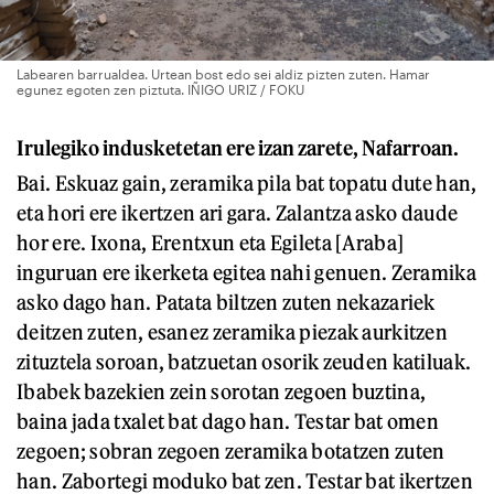
Labearen barrualdea. Urtean bost edo sei aldiz pizten zuten. Hamar
egunez egoten zen piztuta. IÑIGO URIZ / FOKU
Irulegiko indusketetan ere izan zarete, Nafarroan.
Bai. Eskuaz gain, zeramika pila bat topatu dute han,
eta hori ere ikertzen ari gara. Zalantza asko daude
hor ere. Ixona, Erentxun eta Egileta [Araba]
inguruan ere ikerketa egitea nahi genuen. Zeramika
asko dago han. Patata biltzen zuten nekazariek
deitzen zuten, esanez zeramika piezak aurkitzen
zituztela soroan, batzuetan osorik zeuden katiluak.
Ibabek bazekien zein sorotan zegoen buztina,
baina jada txalet bat dago han. Testar bat omen
zegoen; sobran zegoen zeramika botatzen zuten
han. Zabortegi moduko bat zen. Testar bat ikertzen