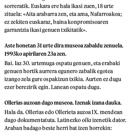
sorreratik. Euskara ere hala ikasi zuen, 18 urte
zituela: «Aita arabarra zen, eta ama, Nafarroakoa;
ez zekiten euskaraz, baina konpromisoaren
garrantzia ikasi genuen txikitatik».
Aste honetan 31 urte dira museoa zabaldu zenuela.
1993ko apirilaren 23a zen.
Bai. Iaz 30. urtemuga ospatu genuen, eta erabaki
genuen hortik aurrera egunero zabalik egotea
izango zela gure ospakizun txikia. Aurten ez dugu
ezer berezirik egin. Lanean ospatu dugu.
Ollerias auzoan dago museoa. Izenak izana dauka.
Hala da. Ollerias edo Ollerieta auzoa IX. mendean
dago dokumentatuta. Latinezko
olla
izenetik dator.
Araban badago beste herri bat izen horrekin: