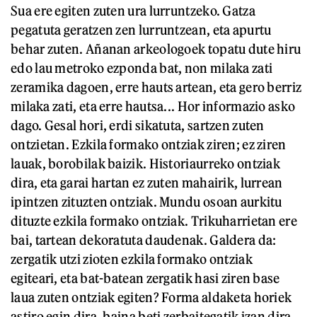
Sua ere egiten zuten ura lurruntzeko. Gatza
pegatuta geratzen zen lurruntzean, eta apurtu
behar zuten. Añanan arkeologoek topatu dute hiru
edo lau metroko ezponda bat, non milaka zati
zeramika dagoen, erre hauts artean, eta gero berriz
milaka zati, eta erre hautsa... Hor informazio asko
dago. Gesal hori, erdi sikatuta, sartzen zuten
ontzietan. Ezkila formako ontziak ziren; ez ziren
lauak, borobilak baizik. Historiaurreko ontziak
dira, eta garai hartan ez zuten mahairik, lurrean
ipintzen zituzten ontziak. Mundu osoan aurkitu
dituzte ezkila formako ontziak. Trikuharrietan ere
bai, tartean dekoratuta daudenak. Galdera da:
zergatik utzi zioten ezkila formako ontziak
egiteari, eta bat-batean zergatik hasi ziren base
laua zuten ontziak egiten? Forma aldaketa horiek
astiro egin dira, baina beti zerbaitegatik izan dira.