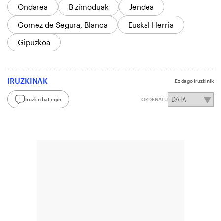
Ondarea
Bizimoduak
Jendea
Gomez de Segura, Blanca
Euskal Herria
Gipuzkoa
IRUZKINAK
Ez dago iruzkinik
Iruzkin bat egin
ORDENATU