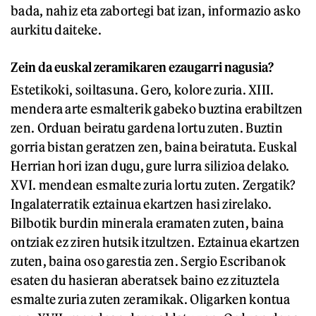
bada, nahiz eta zabortegi bat izan, informazio asko
aurkitu daiteke.
Zein da euskal zeramikaren ezaugarri nagusia?
Estetikoki, soiltasuna. Gero, kolore zuria. XIII.
mendera arte esmalterik gabeko buztina erabiltzen
zen. Orduan beiratu gardena lortu zuten. Buztin
gorria bistan geratzen zen, baina beiratuta. Euskal
Herrian hori izan dugu, gure lurra silizioa delako.
XVI. mendean esmalte zuria lortu zuten. Zergatik?
Ingalaterratik eztainua ekartzen hasi zirelako.
Bilbotik burdin minerala eramaten zuten, baina
ontziak ez ziren hutsik itzultzen. Eztainua ekartzen
zuten, baina oso garestia zen. Sergio Escribanok
esaten du hasieran aberatsek baino ez zituztela
esmalte zuria zuten zeramikak. Oligarken kontua