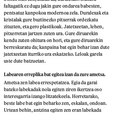
faltagatik ez dugu jakin gure ondarea babesten,
pentsatuz kanpokoa modernoa zela. Duralexak eta
kristalak gure buztinezko pitxerrak ordezkatu
zituzten, eta gero plastikoak. Jatetxeetan, lehen,
pitxerretan jartzen zuten ura. Gure diruarekin
kendu zuten ohitura on hori, eta gure diruarekin
berreskuratu da; kanpaina bat egin behar izan dute
jatetxeetan iturriko ura eskatzeko. Leloak garela
uste dute batzuetan.
Labearen erreplika bat egitea izan da zure ametsa.
Ametsa zen labea errespetatzea. Egia da garai
bateko labekadak nola egiten ziren ikertzea oso
interesgarria izango litzatekeela. Horretarako,
beste labe bat egin beharko zen, eskalan, ondoan.
Urtean behin, antzina egiten zen eran labekada