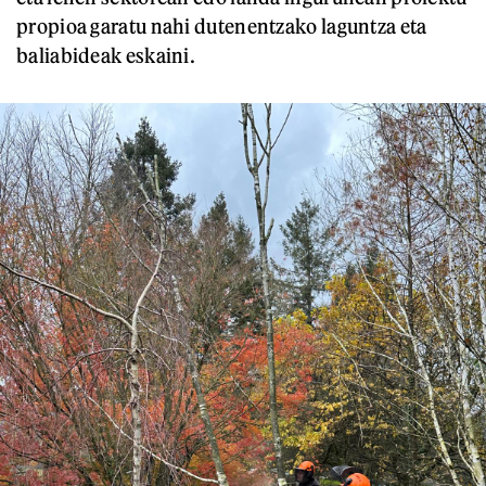
propioa garatu nahi dutenentzako laguntza eta
baliabideak eskaini.