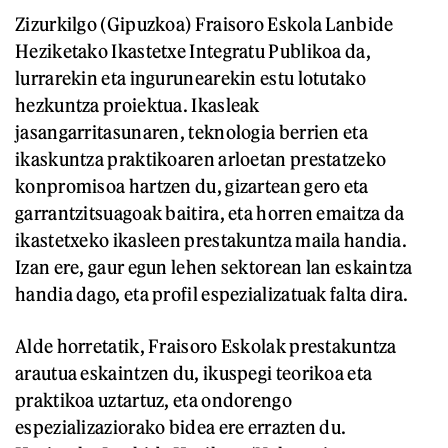
Zizurkilgo (Gipuzkoa) Fraisoro Eskola Lanbide
Heziketako Ikastetxe Integratu Publikoa da,
lurrarekin eta ingurunearekin estu lotutako
hezkuntza proiektua. Ikasleak
jasangarritasunaren, teknologia berrien eta
ikaskuntza praktikoaren arloetan prestatzeko
konpromisoa hartzen du, gizartean gero eta
garrantzitsuagoak baitira, eta horren emaitza da
ikastetxeko ikasleen prestakuntza maila handia.
Izan ere, gaur egun lehen sektorean lan eskaintza
handia dago, eta profil espezializatuak falta dira.
Alde horretatik, Fraisoro Eskolak prestakuntza
arautua eskaintzen du, ikuspegi teorikoa eta
praktikoa uztartuz, eta ondorengo
espezializaziorako bidea ere errazten du.