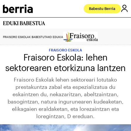
Babestu Berria
EDUKI BABESTUA
FRAISORO ESKOLAK BABESTUTAKO EDUKIA
FRAISORO ESKOLA
Fraisoro Eskola: lehen
sektorearen etorkizuna lantzen
Fraisoro Eskolak lehen sektoreari lotutako
prestakuntza zabal eta espezializatua du
eskaintzen du, nekazaritzan, abeltzaintzan,
basogintzan, natura ingurunearen kudeaketan,
elikagaien eraldaketan, eta lorezaintzan eta
loregintzan, D ereduan.