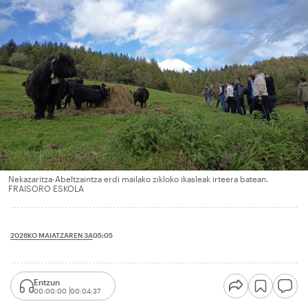
Nekazaritza-Abeltzaintza erdi mailako zikloko ikasleak irteera batean.
FRAISORO ESKOLA
2026KO MAIATZAREN 3A
05:05
Entzun
00:00:00
00:04:37