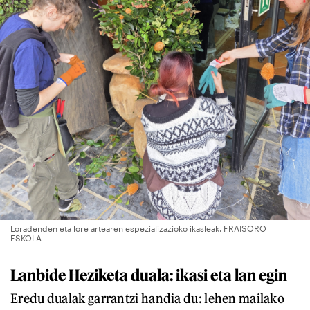
Loradenden eta lore artearen espezializazioko ikasleak. FRAISORO
ESKOLA
Lanbide Heziketa duala: ikasi eta lan egin
Eredu dualak garrantzi handia du: lehen mailako