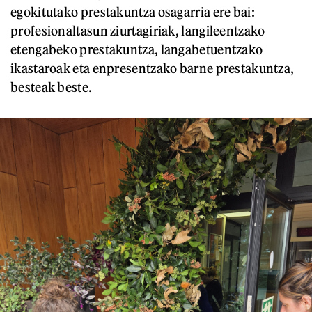
egokitutako prestakuntza osagarria ere bai:
profesionaltasun ziurtagiriak, langileentzako
etengabeko prestakuntza, langabetuentzako
ikastaroak eta enpresentzako barne prestakuntza,
besteak beste.