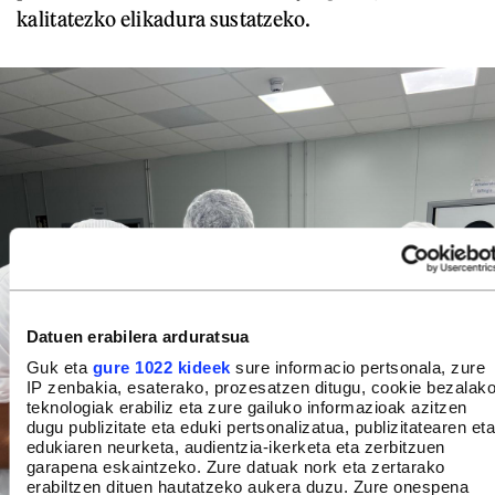
kalitatezko elikadura sustatzeko.
Datuen erabilera arduratsua
Guk eta
gure 1022 kideek
sure informacio pertsonala, zure
IP zenbakia, esaterako, prozesatzen ditugu, cookie bezalak
teknologiak erabiliz eta zure gailuko informazioak azitzen
dugu publizitate eta eduki pertsonalizatua, publizitatearen eta
edukiaren neurketa, audientzia-ikerketa eta zerbitzuen
garapena eskaintzeko. Zure datuak nork eta zertarako
erabiltzen dituen hautatzeko aukera duzu. Zure onespena