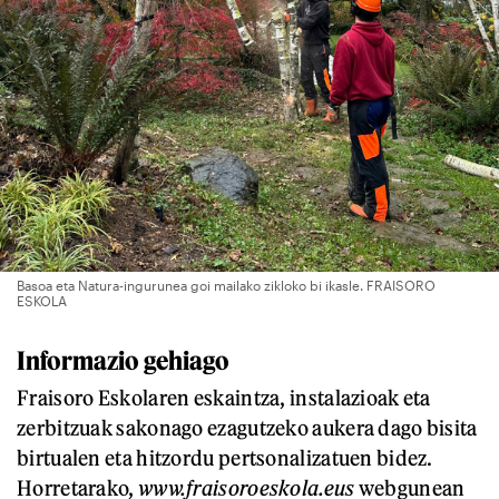
Basoa eta Natura-ingurunea goi mailako zikloko bi ikasle. FRAISORO
ESKOLA
Informazio gehiago
Fraisoro Eskolaren eskaintza, instalazioak eta
zerbitzuak sakonago ezagutzeko aukera dago bisita
birtualen eta hitzordu pertsonalizatuen bidez.
Horretarako,
www.fraisoroeskola.eus
webgunean