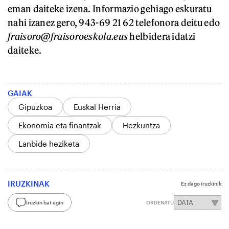
eman daiteke izena. Informazio gehiago eskuratu
nahi izanez gero, 943-69 21 62 telefonora deitu edo
fraisoro@fraisoroeskola.eus
helbidera idatzi
daiteke.
GAIAK
Gipuzkoa
Euskal Herria
Ekonomia eta finantzak
Hezkuntza
Lanbide heziketa
IRUZKINAK
Ez dago iruzkinik
Iruzkin bat egin
ORDENATU