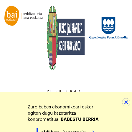
Zure babes ekonomikoari esker
egiten dugu kazetaritza
konprometitua.
BABESTU
BERRIA