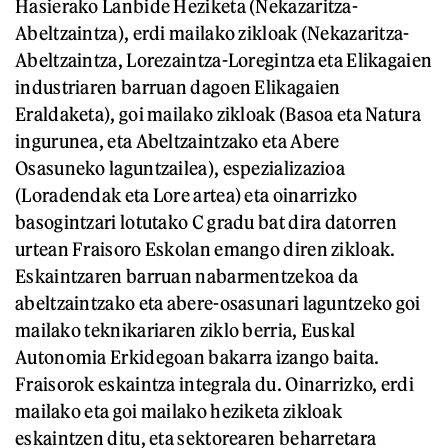
Hasierako Lanbide Heziketa (Nekazaritza-
Abeltzaintza), erdi mailako zikloak (Nekazaritza-
Abeltzaintza, Lorezaintza-Loregintza eta Elikagaien
industriaren barruan dagoen Elikagaien
Eraldaketa), goi mailako zikloak (Basoa eta Natura
ingurunea, eta Abeltzaintzako eta Abere
Osasuneko laguntzailea), espezializazioa
(Loradendak eta Lore artea) eta oinarrizko
basogintzari lotutako C gradu bat dira datorren
urtean Fraisoro Eskolan emango diren zikloak.
Eskaintzaren barruan nabarmentzekoa da
abeltzaintzako eta abere-osasunari laguntzeko goi
mailako teknikariaren ziklo berria, Euskal
Autonomia Erkidegoan bakarra izango baita.
Fraisorok eskaintza integrala du. Oinarrizko, erdi
mailako eta goi mailako heziketa zikloak
eskaintzen ditu, eta sektorearen beharretara