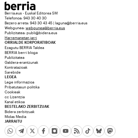
Berria.eus - Euskal Editorea SM
Telefonoa: 943 30 40 30
Bezero arreta: 943 30 43 45 | laguna@berria.eus
Webgunea:
webgunea@berria.eus
Publizitatea:
publi@bidera.eus
Harremanetan jarri
ORRIALDE KORPORATIBOAK
Ezagutu BERRIA Taldea
BERRIA berri bloga
Publizitatea
Galdera-erantzunak
Kontratazioak
Sarebide
LEGEA
Lege informazioa
Pribatutasun politika
Cookieak
cc Lizentzia
Kanal etikoa
BESTELAKO ZERBITZUAK
Bidera zerbitzuak
Midas Media
JARRAITU