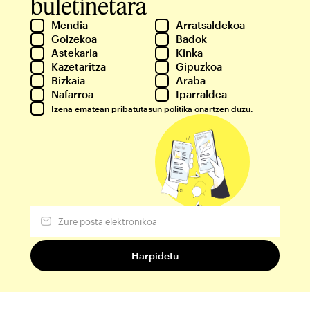
buletinetara
Mendia
Arratsaldekoa
Goizekoa
Badok
Astekaria
Kinka
Kazetaritza
Gipuzkoa
Bizkaia
Araba
Nafarroa
Iparraldea
Izena ematean
pribatutasun politika
onartzen duzu.