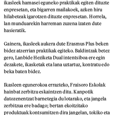
ikasleek hamasei eguneko praktikak egiten dituzte
enpresetan, eta bigarren mailakoek, azken hiru
hilabeteak igarotzen dituzte enpresetan. Horrela,
lan munduarekin harreman zuzena izaten dute
hasieratik.
Gainera, ikasleek aukera dute Erasmus Plus beken
bidez atzerrian praktikak egiteko. Baldintzak betez
gero, Lanbide Heziketa Dual intentsiboa ere egin
dezakete, ikasketak eta lana uztartuz, kontratu edo
beka baten bidez.
Ikasleen egunerokoa errazteko, Fraisoro Eskolak
hainbat zerbitzu eskaintzen ditu. Kanpotik
datozenentzat barnetegia du lotarako, eta jangela
zerbitzua ere badago; bertan ekoitzitako
produktuak kontsumitzen dira jangelan, tokiko eta