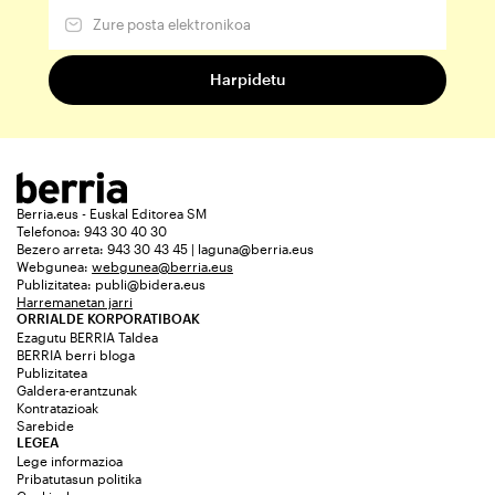
Berria.eus - Euskal Editorea SM
Telefonoa: 943 30 40 30
Bezero arreta: 943 30 43 45 | laguna@berria.eus
Webgunea:
webgunea@berria.eus
Publizitatea:
publi@bidera.eus
Harremanetan jarri
ORRIALDE KORPORATIBOAK
Ezagutu BERRIA Taldea
BERRIA berri bloga
Publizitatea
Galdera-erantzunak
Kontratazioak
Sarebide
LEGEA
Lege informazioa
Pribatutasun politika