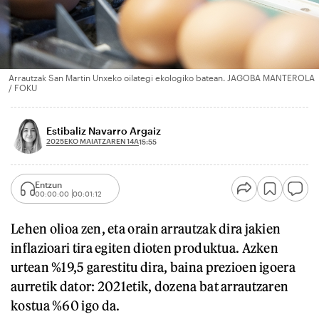
Arrautzak San Martin Unxeko oilategi ekologiko batean. JAGOBA MANTEROLA
/ FOKU
Estibaliz Navarro Argaiz
2025EKO MAIATZAREN 14A
15:55
Entzun
00:00:00
00:01:12
Lehen olioa zen, eta orain arrautzak dira jakien
inflazioari tira egiten dioten produktua. Azken
urtean %19,5 garestitu dira, baina prezioen igoera
aurretik dator: 2021etik, dozena bat arrautzaren
kostua %60 igo da.