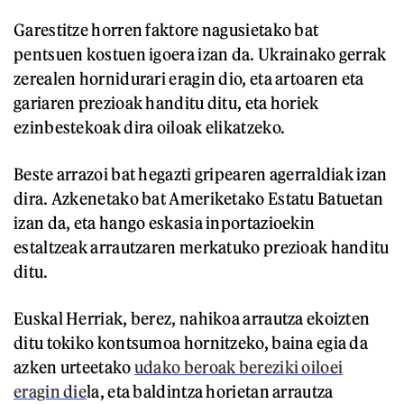
Garestitze horren faktore nagusietako bat
pentsuen kostuen igoera izan da. Ukrainako gerrak
zerealen hornidurari eragin dio, eta artoaren eta
gariaren prezioak handitu ditu, eta horiek
ezinbestekoak dira oiloak elikatzeko.
Beste arrazoi bat hegazti gripearen agerraldiak izan
dira. Azkenetako bat Ameriketako Estatu Batuetan
izan da, eta hango eskasia inportazioekin
estaltzeak arrautzaren merkatuko prezioak handitu
ditu.
Euskal Herriak, berez, nahikoa arrautza ekoizten
ditu tokiko kontsumoa hornitzeko, baina egia da
azken urteetako
udako beroak bereziki oiloei
eragin die
la, eta baldintza horietan arrautza