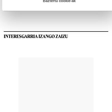
esplizitua ematen diguzu.
Gehiago irakurri
Baztertu cookie-ak
GEHIEN IRAKURRIAK
INTERESGARRIA IZANGO ZAIZU