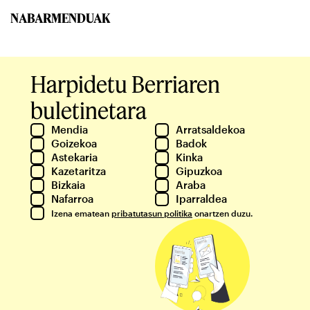
NABARMENDUAK
Harpidetu Berriaren
buletinetara
Mendia
Arratsaldekoa
Goizekoa
Badok
Astekaria
Kinka
Kazetaritza
Gipuzkoa
Bizkaia
Araba
Nafarroa
Iparraldea
Izena ematean
pribatutasun politika
onartzen duzu.