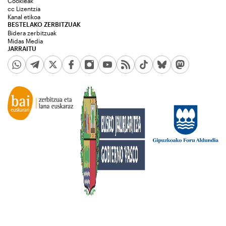
Cookieak
cc Lizentzia
Kanal etikoa
BESTELAKO ZERBITZUAK
Bidera zerbitzuak
Midas Media
JARRAITU