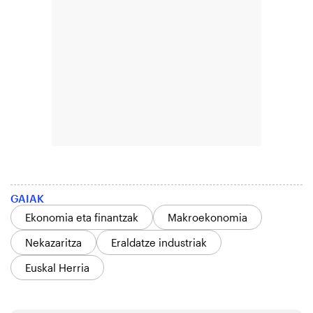
GAIAK
Ekonomia eta finantzak
Makroekonomia
Nekazaritza
Eraldatze industriak
Euskal Herria