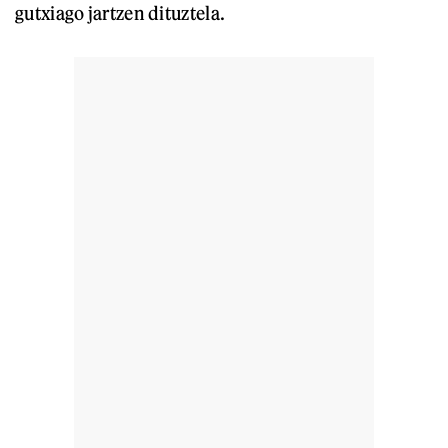
gutxiago jartzen dituztela.