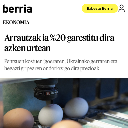
Babestu Berria
EKONOMIA
Arrautzak ia %20 garestitu dira
azken urtean
Pentsuen kostuen igoeraren, Ukrainako gerraren eta
hegazti gripearen ondorioz igo dira prezioak.