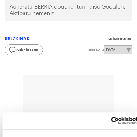
Aukeratu
BERRIA
gogoko iturri gisa Googlen.
Aktibatu hemen
IRUZKINAK
Ez dago iruzkinik
Iruzkin bat egin
ORDENATU