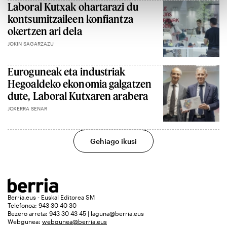
Laboral Kutxak ohartarazi du
kontsumitzaileen konfiantza
okertzen ari dela
JOKIN SAGARZAZU
Euroguneak eta industriak
Hegoaldeko ekonomia galgatzen
dute, Laboral Kutxaren arabera
JOXERRA SENAR
Gehiago ikusi
Berria.eus - Euskal Editorea SM
Telefonoa: 943 30 40 30
Bezero arreta: 943 30 43 45 | laguna@berria.eus
Webgunea:
webgunea@berria.eus