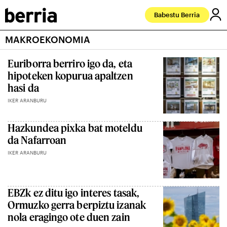
Babestu Berria
MAKROEKONOMIA
Euriborra berriro igo da, eta
hipoteken kopurua apaltzen
hasi da
IKER ARANBURU
Hazkundea pixka bat moteldu
da Nafarroan
IKER ARANBURU
EBZk ez ditu igo interes tasak,
Ormuzko gerra berpiztu izanak
nola eragingo ote duen zain