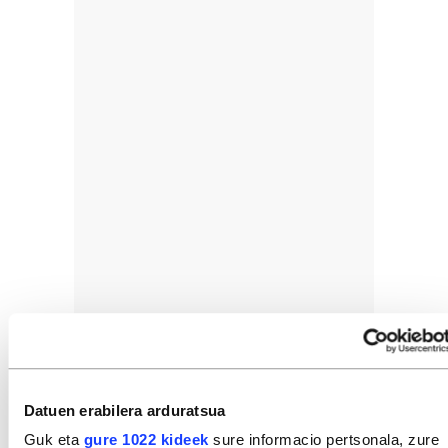
Datuen erabilera arduratsua
Guk eta
gure 1022 kideek
sure informacio pertsonala, zure