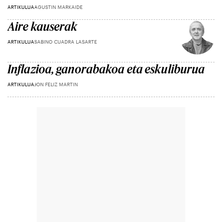
ARTIKULUA
AGUSTIN MARKAIDE
Aire kauserak
ARTIKULUA
SABINO CUADRA LASARTE
Inflazioa, ganorabakoa eta eskuliburua
ARTIKULUA
JON FELIZ MARTIN