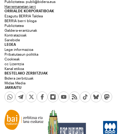
Publizitatea:
publi@bidera.eus
Harremanetan jarri
ORRIALDE KORPORATIBOAK
Ezagutu BERRIA Taldea
BERRIA berri bloga
Publizitatea
Galdera-erantzunak
Kontratazioak
Sarebide
LEGEA
Lege informazioa
Pribatutasun politika
Cookieak
cc Lizentzia
Kanal etikoa
BESTELAKO ZERBITZUAK
Bidera zerbitzuak
Midas Media
JARRAITU