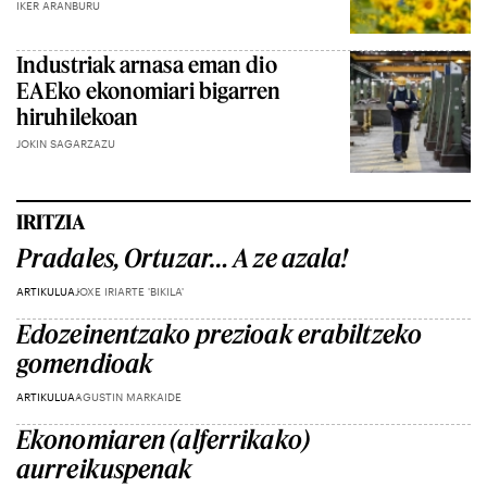
IKER ARANBURU
Industriak arnasa eman dio
EAEko ekonomiari bigarren
hiruhilekoan
JOKIN SAGARZAZU
IRITZIA
Pradales, Ortuzar… A ze azala!
ARTIKULUA
JOXE IRIARTE 'BIKILA'
Edozeinentzako prezioak erabiltzeko
gomendioak
ARTIKULUA
AGUSTIN MARKAIDE
Ekonomiaren (alferrikako)
aurreikuspenak