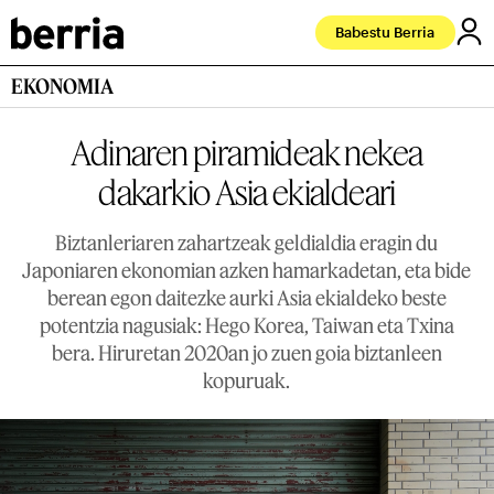
Babestu Berria
EKONOMIA
Adinaren piramideak nekea
dakarkio Asia ekialdeari
Biztanleriaren zahartzeak geldialdia eragin du
Japoniaren ekonomian azken hamarkadetan, eta bide
berean egon daitezke aurki Asia ekialdeko beste
potentzia nagusiak: Hego Korea, Taiwan eta Txina
bera. Hiruretan 2020an jo zuen goia biztanleen
kopuruak.