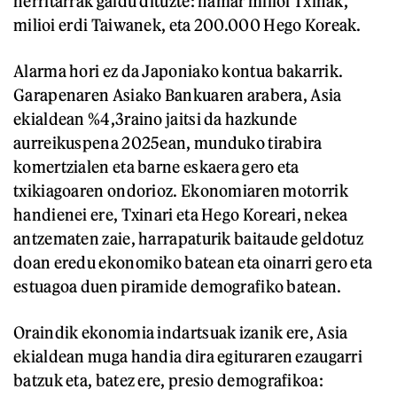
herritarrak galdu dituzte: hamar milioi Txinak,
milioi erdi Taiwanek, eta 200.000 Hego Koreak.
Alarma hori ez da Japoniako kontua bakarrik.
Garapenaren Asiako Bankuaren arabera, Asia
ekialdean %4,3raino jaitsi da hazkunde
aurreikuspena 2025ean, munduko tirabira
komertzialen eta barne eskaera gero eta
txikiagoaren ondorioz. Ekonomiaren motorrik
handienei ere, Txinari eta Hego Koreari, nekea
antzematen zaie, harrapaturik baitaude geldotuz
doan eredu ekonomiko batean eta oinarri gero eta
estuagoa duen piramide demografiko batean.
Oraindik ekonomia indartsuak izanik ere, Asia
ekialdean muga handia dira egituraren ezaugarri
batzuk eta, batez ere, presio demografikoa: