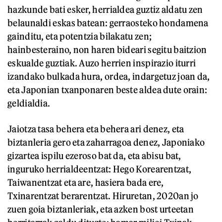
hazkunde bati esker, herrialdea guztiz aldatu zen
belaunaldi eskas batean: gerraosteko hondamena
gainditu, eta potentzia bilakatu zen;
hainbesteraino, non haren bideari segitu baitzion
eskualde guztiak. Auzo herrien inspirazio iturri
izandako bulkada hura, ordea, indargetuz joan da,
eta Japonian txanponaren beste aldea dute orain:
geldialdia.
Jaiotza tasa behera eta behera ari denez, eta
biztanleria gero eta zaharragoa denez, Japoniako
gizartea ispilu ezeroso bat da, eta abisu bat,
inguruko herrialdeentzat: Hego Korearentzat,
Taiwanentzat eta are, hasiera bada ere,
Txinarentzat berarentzat. Hiruretan, 2020an jo
zuen goia biztanleriak, eta azken bost urteetan