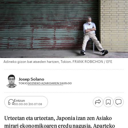
Adineko gizon bat atseden hartzen, Tokion. FRANK ROBICHON / EFE
Josep Solano
2025EKO AZAROAREN 2A
TOKIO
05:00
Entzun
00:00:00
00:07:08
Urteetan eta urteetan, Japonia izan zen Asiako
mirari ekonomikoaren eredu nagusia. Aparteko