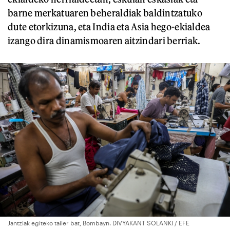
barne merkatuaren beheraldiak baldintzatuko
dute etorkizuna, eta India eta Asia hego-ekialdea
izango dira dinamismoaren aitzindari berriak.
Jantziak egiteko tailer bat, Bombayn. DIVYAKANT SOLANKI / EFE