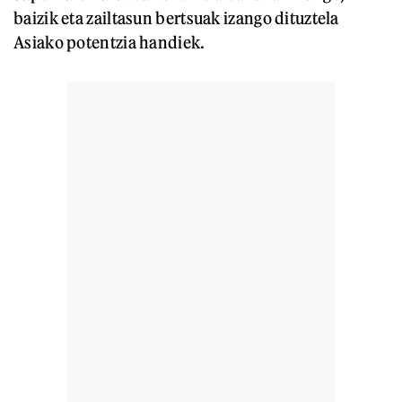
baizik eta zailtasun bertsuak izango dituztela
Asiako potentzia handiek.