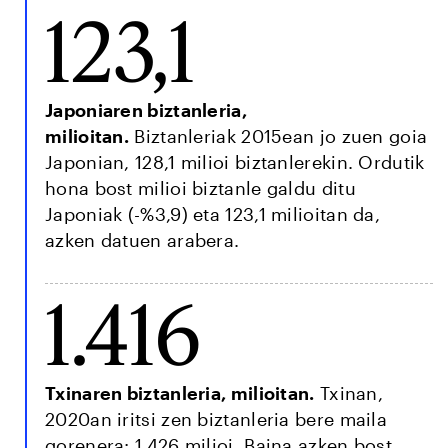
123,1
Japoniaren biztanleria,
milioitan.
Biztanleriak 2015ean jo zuen goia
Japonian, 128,1 milioi biztanlerekin. Ordutik
hona bost milioi biztanle galdu ditu
Japoniak (-%3,9) eta 123,1 milioitan da,
azken datuen arabera.
1.416
Txinaren biztanleria, milioitan.
Txinan,
2020an iritsi zen biztanleria bere maila
gorenera: 1.426 milioi. Baina azken bost