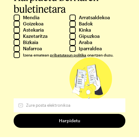
buletinetara
Mendia
Arratsaldekoa
Goizekoa
Badok
Astekaria
Kinka
Kazetaritza
Gipuzkoa
Bizkaia
Araba
Nafarroa
Iparraldea
Izena ematean
pribatutasun politika
onartzen duzu.