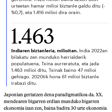
urteetan hamar milioi biztanle galdu ditu (-
%0,7), eta 1.416 milioi dira orain.
1.463
Indiaren biztanleria, milioitan.
India 2022an
bilakatu zen munduko herrialderik
populatuena, Txina aurreratuta, eta jada
1.463 milioi ditu, Txinak baino 47 milioi
gehiago. 2020tik hona 61 milioi biztanle
irabazi ditu.
Japonian gertatzen dena paradigmatikoa da. XX.
mendearen bigarren erdian munduko bigarren
ekonomia izan zen, baina badira 30 urte ekonomia