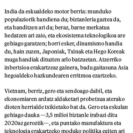
India da eskualdeko motor berria: munduko
populaziorik handiena du; biztanleria gaztea da,
eta handitzen ari da; beraz, barne merkatua
hedatzen ari zaio, eta ekosistema teknologikoa are
gehiago garatzen; horri esker, dinamismo handia
du, hain zuzen, Japoniak, Txinak eta Hego Koreak
muga handiak dituzten arlo batzuetan. Atzerriko
inbertsioa erakartzeaz gainera, badu gaitasuna Asia
hegoaldeko hazkundearen erritmoa ezartzeko.
Vietnam, berriz, gero eta sendoago dabil, eta
ekonomiaren ardatz aldaketari probetxua aterako
dioten herrialde txikietako bat da. Gero eta eskulan
gehiago dauka —3,5 milioi biztanle irabazi ditu
2020az geroztik—, eta puntako manufaktura eta
teknologia erakartzeko moduko politika egiten ari