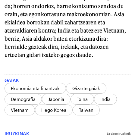
da; horren ondorioz, barne kontsumo sendoa du
orain, eta egonkortasuna makroekonomian. Asia
ekialdea borrokan dabil zahartzearen eta
atzeraldiaren kontra; India eta batez ere Vietnam,
berriz, Asia aldakor baten etorkizuna dira:
herrialde gazteak dira, irekiak, eta datozen
urteetan gidari izateko gogoz daude.
GAIAK
Ekonomia eta finantzak
Gizarte gaiak
Demografia
Japonia
Txina
India
Vietnam
Hego Korea
Taiwan
IRUZKINAK
Ez dago iruzkinik