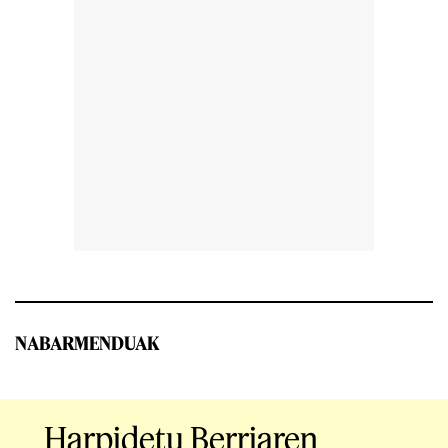
NABARMENDUAK
Harpidetu Berriaren