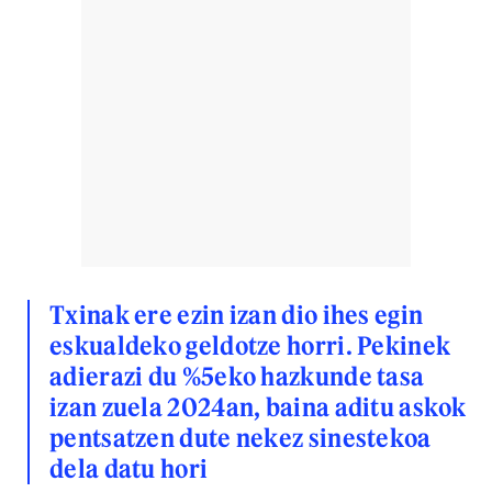
Txinak ere ezin izan dio ihes egin
eskualdeko geldotze horri. Pekinek
adierazi du %5eko hazkunde tasa
izan zuela 2024an, baina aditu askok
pentsatzen dute nekez sinestekoa
dela datu hori