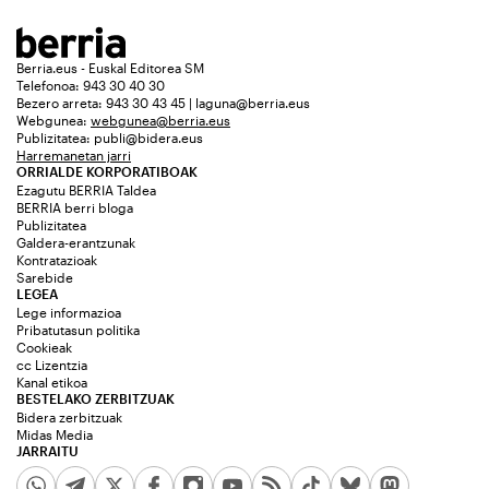
Berria.eus - Euskal Editorea SM
Telefonoa: 943 30 40 30
Bezero arreta: 943 30 43 45 | laguna@berria.eus
Webgunea:
webgunea@berria.eus
Publizitatea:
publi@bidera.eus
Harremanetan jarri
ORRIALDE KORPORATIBOAK
Ezagutu BERRIA Taldea
BERRIA berri bloga
Publizitatea
Galdera-erantzunak
Kontratazioak
Sarebide
LEGEA
Lege informazioa
Pribatutasun politika
Cookieak
cc Lizentzia
Kanal etikoa
BESTELAKO ZERBITZUAK
Bidera zerbitzuak
Midas Media
JARRAITU