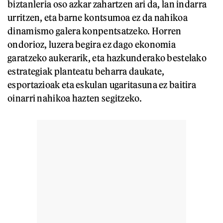
biztanleria oso azkar zahartzen ari da, lan indarra
urritzen, eta barne kontsumoa ez da nahikoa
dinamismo galera konpentsatzeko. Horren
ondorioz, luzera begira ez dago ekonomia
garatzeko aukerarik, eta hazkunderako bestelako
estrategiak planteatu beharra daukate,
esportazioak eta eskulan ugaritasuna ez baitira
oinarri nahikoa hazten segitzeko.