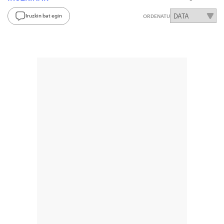
Iruzkin bat egin
ORDENATU