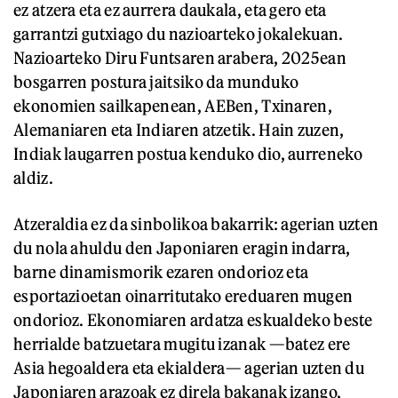
ez atzera eta ez aurrera daukala, eta gero eta
garrantzi gutxiago du nazioarteko jokalekuan.
Nazioarteko Diru Funtsaren arabera, 2025ean
bosgarren postura jaitsiko da munduko
ekonomien sailkapenean, AEBen, Txinaren,
Alemaniaren eta Indiaren atzetik. Hain zuzen,
Indiak laugarren postua kenduko dio, aurreneko
aldiz.
Atzeraldia ez da sinbolikoa bakarrik: agerian uzten
du nola ahuldu den Japoniaren eragin indarra,
barne dinamismorik ezaren ondorioz eta
esportazioetan oinarritutako ereduaren mugen
ondorioz. Ekonomiaren ardatza eskualdeko beste
herrialde batzuetara mugitu izanak —batez ere
Asia hegoaldera eta ekialdera— agerian uzten du
Japoniaren arazoak ez direla bakanak izango,