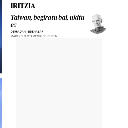
IRITZIA
Taiwan, begiratu bai, ukitu
ez
DERRADAN, BIDENABAR
MARTXELO OTAMENDI EGIGUREN