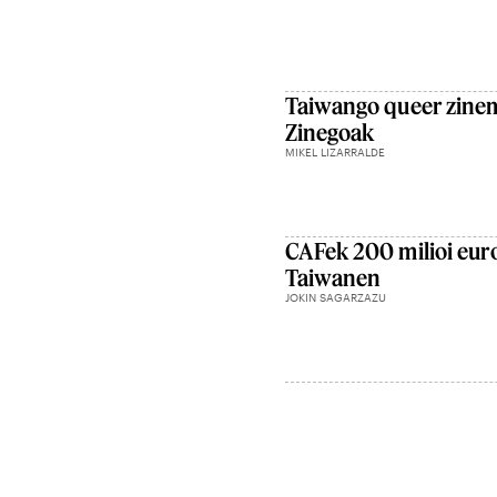
Taiwango queer zine
Zinegoak
MIKEL LIZARRALDE
CAFek 200 milioi euro
Taiwanen
JOKIN SAGARZAZU