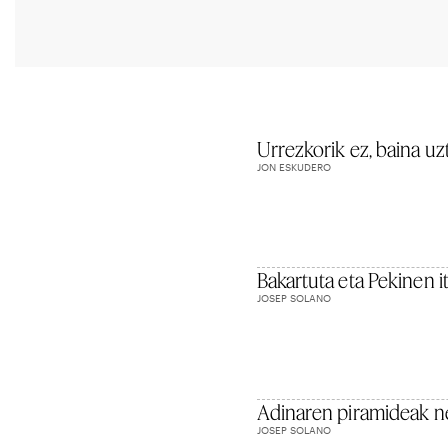
Urrezkorik ez, baina uz
JON ESKUDERO
Bakartuta eta Pekinen i
JOSEP SOLANO
Adinaren piramideak ne
JOSEP SOLANO