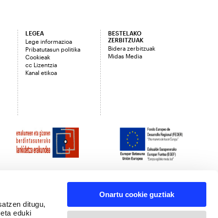
LEGEA
BESTELAKO
ZERBITZUAK
Lege informazioa
Bidera zerbitzuak
Pribatutasun politika
Midas Media
Cookieak
cc Lizentzia
Kanal etikoa
Onartu cookie guztiak
satzen ditugu,
 eta eduki