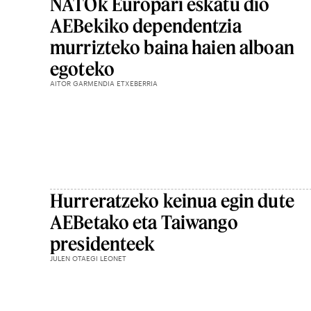
NATOk Europari eskatu dio
AEBekiko dependentzia
murrizteko baina haien alboan
egoteko
AITOR GARMENDIA ETXEBERRIA
Hurreratzeko keinua egin dute
AEBetako eta Taiwango
presidenteek
JULEN OTAEGI LEONET