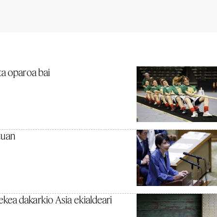
ta oparoa bai
tuan
kea dakarkio Asia ekialdeari