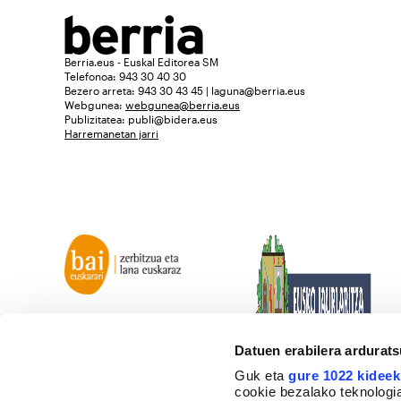
Berria.eus - Euskal Editorea SM
Telefonoa: 943 30 40 30
Bezero arreta: 943 30 43 45 | laguna@berria.eus
Webgunea:
webgunea@berria.eus
Publizitatea:
publi@bidera.eus
Harremanetan jarri
Datuen erabilera ardurat
Guk eta
gure 1022 kideek
cookie bezalako teknologia