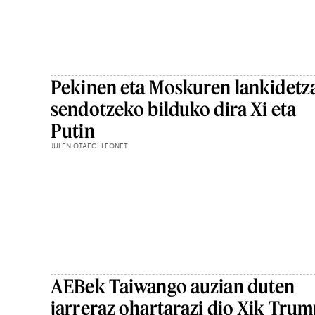
Pekinen eta Moskuren lankidetz
sendotzeko bilduko dira Xi eta
Putin
JULEN OTAEGI LEONET
AEBek Taiwango auzian duten
jarreraz ohartarazi dio Xik Trum