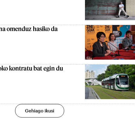
ma omenduz hasiko da
ko kontratu bat egin du
Gehiago ikusi