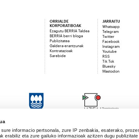
ORRIALDE
JARRAITU
KORPORATIBOAK
Whatsapp
Ezagutu BERRIA Taldea
Telegram
BERRIA berri bloga
Twitter
Publizitatea
Facebook
Galdera-erantzunak
Instagram
Kontratazioak
Youtube
Sarebide
RSS
Tik Tok
Bluesky
Mastodon
sua
sure informacio pertsonala, zure IP zenbakia, esaterako, proze
k erabiliz eta zure gailuko informazioak azitzen dugu publizitate