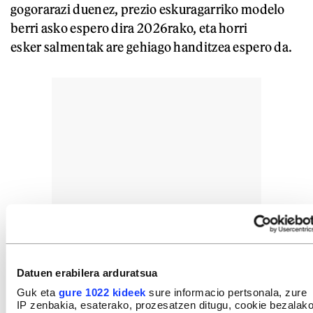
gogorarazi duenez, prezio eskuragarriko modelo
berri asko espero dira 2026rako, eta horri
esker salmentak are gehiago handitzea espero da.
Datuen erabilera arduratsua
Guk eta
gure 1022 kideek
sure informacio pertsonala, zure
IP zenbakia, esaterako, prozesatzen ditugu, cookie bezalak