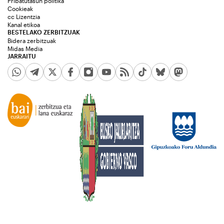
Pribatutasun politika
Cookieak
cc Lizentzia
Kanal etikoa
BESTELAKO ZERBITZUAK
Bidera zerbitzuak
Midas Media
JARRAITU