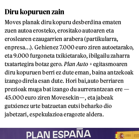
Diru kopuruen zain
Moves planak diru kopuru desberdina ematen
zuen autoa erosteko, erositako autoaren eta
eroslearen ezaugarrien arabera (partikularra,
enpresa...). Gehienez 7.000 euro ziren autoetarako,
eta 9.000 furgoneta txikietarako, ibilgailu zaharra
txatartegira botaz gero.
Plan Auto +
egitasmoaren
diru kopuruen berri ez dute eman, baina antzekoak
izango direla esan dute. Hori bai,auto berriaren
prezioak muga bat izango du aurrerantzean ere —
45.000 euro ziren Movesekin—, eta jabeak
gutxienez urte batzuetan eutsi beharko dio
jabetzari, espekulazioa eragozte aldera.