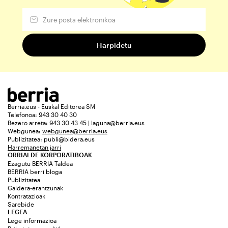
Berria.eus - Euskal Editorea SM
Telefonoa: 943 30 40 30
Bezero arreta: 943 30 43 45 | laguna@berria.eus
Webgunea:
webgunea@berria.eus
Publizitatea:
publi@bidera.eus
Harremanetan jarri
ORRIALDE KORPORATIBOAK
Ezagutu BERRIA Taldea
BERRIA berri bloga
Publizitatea
Galdera-erantzunak
Kontratazioak
Sarebide
LEGEA
Lege informazioa