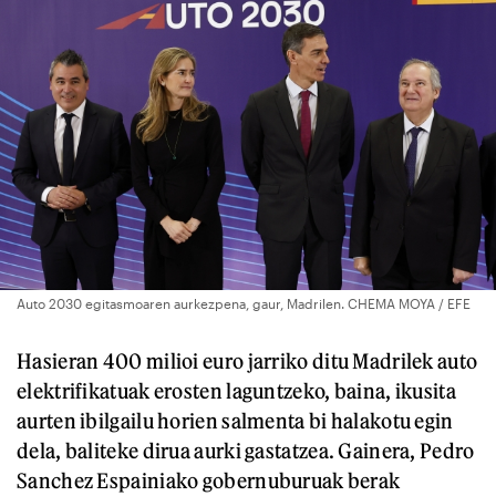
Auto 2030 egitasmoaren aurkezpena, gaur, Madrilen. CHEMA MOYA / EFE
Hasieran 400 milioi euro jarriko ditu Madrilek auto
elektrifikatuak erosten laguntzeko, baina, ikusita
aurten ibilgailu horien salmenta bi halakotu egin
dela, baliteke dirua aurki gastatzea. Gainera, Pedro
Sanchez Espainiako gobernuburuak berak