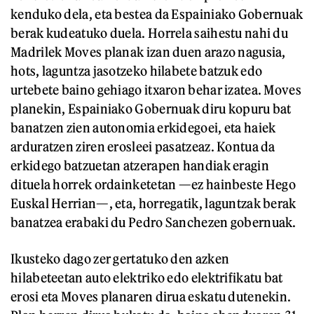
kenduko dela, eta bestea da Espainiako Gobernuak
berak kudeatuko duela. Horrela saihestu nahi du
Madrilek Moves planak izan duen arazo nagusia,
hots, laguntza jasotzeko hilabete batzuk edo
urtebete baino gehiago itxaron behar izatea. Moves
planekin, Espainiako Gobernuak diru kopuru bat
banatzen zien autonomia erkidegoei, eta haiek
arduratzen ziren erosleei pasatzeaz. Kontua da
erkidego batzuetan atzerapen handiak eragin
dituela horrek ordainketetan —ez hainbeste Hego
Euskal Herrian—, eta, horregatik, laguntzak berak
banatzea erabaki du Pedro Sanchezen gobernuak.
Ikusteko dago zer gertatuko den azken
hilabeteetan auto elektriko edo elektrifikatu bat
erosi eta Moves planaren dirua eskatu dutenekin.