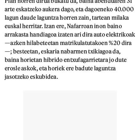
Plan horren dirua bukatu da, baina abenduaren 31
arte eskatzeko aukera dago, eta dagoeneko 40.000
lagun daude laguntza horren zain, tartean milaka
euskal herritar. Izan ere, Nafarroan inon baino
arrakasta handiagoa izaten ari dira auto elektrikoak
—azken hilabeteetan matrikulatutakoen %20 dira
—; besteetan, eskaria nabarmen txikiagoa da,
baina horietan hibrido entxufagarrietara jo dute
erosle askok, eta horiek ere badute laguntza
jasotzeko eskubidea.