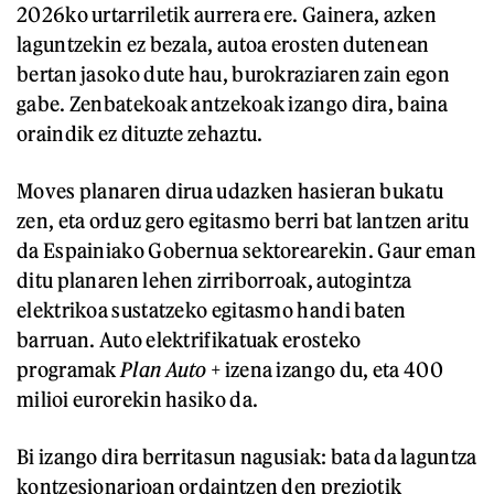
2026ko urtarriletik aurrera ere. Gainera, azken
laguntzekin ez bezala, autoa erosten dutenean
bertan jasoko dute hau, burokraziaren zain egon
gabe. Zenbatekoak antzekoak izango dira, baina
oraindik ez dituzte zehaztu.
Moves planaren dirua udazken hasieran bukatu
zen, eta orduz gero egitasmo berri bat lantzen aritu
da Espainiako Gobernua sektorearekin. Gaur eman
ditu planaren lehen zirriborroak, autogintza
elektrikoa sustatzeko egitasmo handi baten
barruan. Auto elektrifikatuak erosteko
programak
Plan Auto +
izena izango du, eta 400
milioi eurorekin hasiko da.
Bi izango dira berritasun nagusiak: bata da laguntza
kontzesionarioan ordaintzen den preziotik