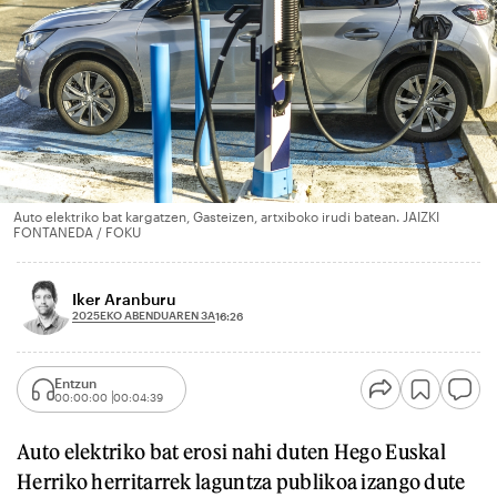
Auto elektriko bat kargatzen, Gasteizen, artxiboko irudi batean. JAIZKI
FONTANEDA / FOKU
Iker Aranburu
2025EKO ABENDUAREN 3A
16:26
Entzun
00:00:00
00:04:39
Auto elektriko bat erosi nahi duten Hego Euskal
Herriko herritarrek laguntza publikoa izango dute