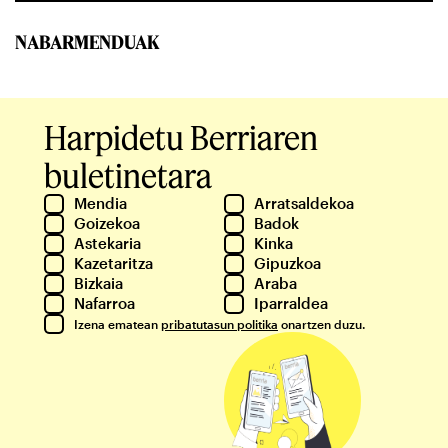
NABARMENDUAK
Harpidetu Berriaren
buletinetara
Mendia
Arratsaldekoa
Goizekoa
Badok
Astekaria
Kinka
Kazetaritza
Gipuzkoa
Bizkaia
Araba
Nafarroa
Iparraldea
Izena ematean
pribatutasun politika
onartzen duzu.