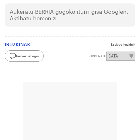
Aukeratu
BERRIA
gogoko iturri gisa Googlen.
Aktibatu hemen
IRUZKINAK
Ez dago iruzkinik
Iruzkin bat egin
ORDENATU