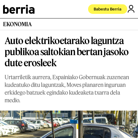
Babestu Berria
EKONOMIA
Auto elektrikoetarako laguntza
publikoa saltokian bertan jasoko
dute erosleek
Urtarriletik aurrera, Espainiako Gobernuak zuzenean
kudeatuko ditu laguntzak, Moves planaren inguruan
erkidego batzuek egindako kudeaketa txarra dela
medio.