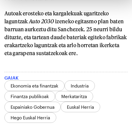
Autoak erosteko eta kargalekuak ugaritzeko
laguntzak
Auto 2030
izeneko egitasmo plan baten
barruan aurkeztu ditu Sanchezek. 25 neurri bildu
dituzte, eta tartean daude bateriak egiteko fabrikak
erakartzeko laguntzak eta arlo horretan ikerketa
eta garapena sustatzekoak ere.
GAIAK
Ekonomia eta finantzak
Industria
Finantza publikoak
Merkataritza
Espainiako Gobernua
Euskal Herria
Hego Euskal Herria