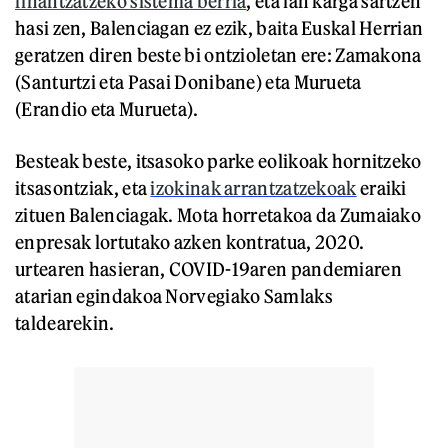
finantzatzeko sistema berria
, eta lan karga sartzen
hasi zen, Balenciagan ez ezik, baita Euskal Herrian
geratzen diren beste bi ontzioletan ere: Zamakona
(Santurtzi eta Pasai Donibane) eta Murueta
(Erandio eta Murueta).
Besteak beste, itsasoko parke eolikoak hornitzeko
itsasontziak, eta
izokinak arrantzatzekoak
eraiki
zituen Balenciagak. Mota horretakoa da Zumaiako
enpresak lortutako azken kontratua, 2020.
urtearen hasieran, COVID-19aren pandemiaren
atarian egindakoa Norvegiako Samlaks
taldearekin.