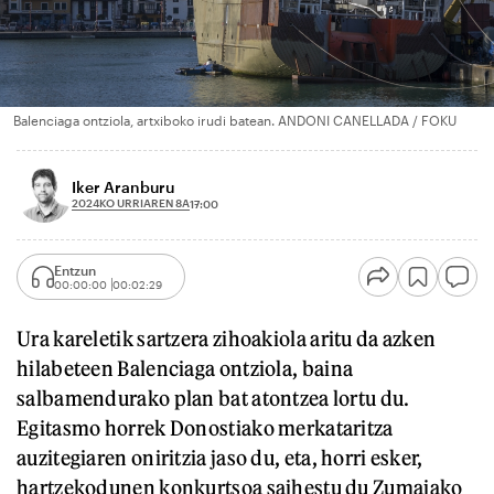
Balenciaga ontziola, artxiboko irudi batean. ANDONI CANELLADA / FOKU
Iker Aranburu
2024KO URRIAREN 8A
17:00
Entzun
00:00:00
00:02:29
Ura kareletik sartzera zihoakiola aritu da azken
hilabeteen Balenciaga ontziola, baina
salbamendurako plan bat atontzea lortu du.
Egitasmo horrek Donostiako merkataritza
auzitegiaren oniritzia jaso du, eta, horri esker,
hartzekodunen konkurtsoa saihestu du Zumaiako