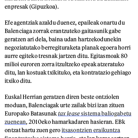
enpresak (Gipuzkoa).
Efe agentziak azaldu duenez, epaileak onartu du
Balenciaga zorrak erantzuteko gaitasunik gabe
geratzen ari dela, baina udan hartzekodunekin
negoziatutako berregituraketa planak egoera horri
aurre egiteko tresnak jartzen ditu. Egitasmoak 80
milioi euroren zorra itzultzeko epeak atzeratuko
ditu, lan kostuak txikituko, eta kontratazio gehiago
itxiko ditu.
Euskal Herrian geratzen diren beste ontziolen
moduan, Balenciagak urte zailak bizi izan zituen
Europako Batasunak
tax lease
sistema baliogabetu
zuenean
, 2010eko hamarkadaren hasieran. EBk
ontzat hartu zuen gero
itsasontzien eraikuntza