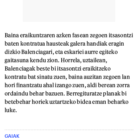
Baina eraikuntzaren azken fasean zegoen itsasontzi
baten kontratua hausteak galera handiak eragin
dizkio Balenciagari, eta eskariei aurre egiteko
gaitasuna kendu zion. Horrela, uztailean,
Balenciagak beste bi itsasontzi eraikitzeko
kontratu bat sinatu zuen, baina auzitan zegoen lan
hori finantzatu ahal izango zuen, aldi berean zorra
ordaindu behar bazuen. Berregituratze planak bi
betebehar horiek uztartzeko bidea eman beharko
luke.
GAIAK