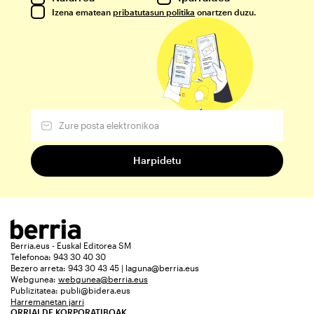
Izena ematean
pribatutasun politika
onartzen duzu.
Berria.eus - Euskal Editorea SM
Telefonoa: 943 30 40 30
Bezero arreta: 943 30 43 45 | laguna@berria.eus
Webgunea:
webgunea@berria.eus
Publizitatea:
publi@bidera.eus
Harremanetan jarri
ORRIALDE KORPORATIBOAK