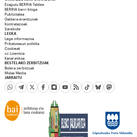
Ezagutu BERRIA Taldea
BERRIA berri bloga
Publizitatea
Galdera-erantzunak
Kontratazioak
Sarebide
LEGEA
Lege informazioa
Pribatutasun politika
Cookieak
cc Lizentzia
Kanal etikoa
BESTELAKO ZERBITZUAK
Bidera zerbitzuak
Midas Media
JARRAITU