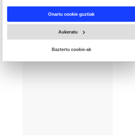
characteristics (fingerprinting)
Find out more about how your personal data is processed
Onartu cookie guztiak
and set your preferences in the
details section
.
Webgune honek cookie propioak eta hirugarrenen cookie-
Aukeratu
fitxategiak erabiltzen ditu. Zure esperientzia eta zerbitzuak
hobetzeko asmoz, cookie teknologiaz baliatzen gara. Ohar
hau onartuz gero, teknologia hori erabiltzeko baimen
esplizitua ematen diguzu.
Gehiago irakurri
Baztertu cookie-ak