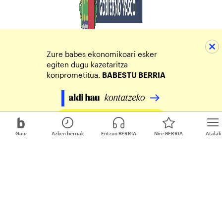
Zure babes ekonomikoari esker
egiten dugu kazetaritza
konprometitua.
BABESTU BERRIA
Egin zure ekarpena
Gaur
Azken berriak
Entzun BERRIA
Nire BERRIA
Atalak