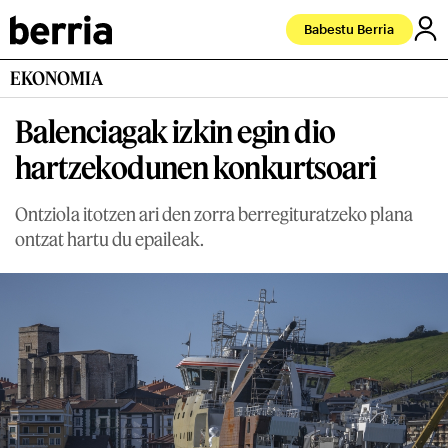
Babestu Berria
EKONOMIA
Balenciagak izkin egin dio
hartzekodunen konkurtsoari
Ontziola itotzen ari den zorra berregituratzeko plana
ontzat hartu du epaileak.