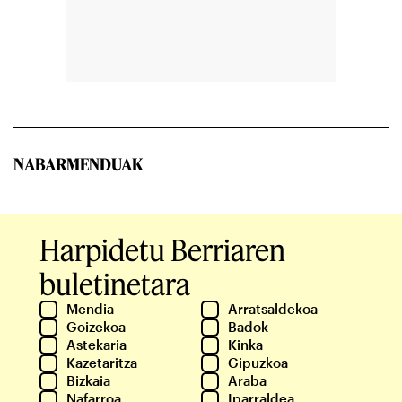
NABARMENDUAK
Harpidetu Berriaren
buletinetara
Mendia
Arratsaldekoa
Goizekoa
Badok
Astekaria
Kinka
Kazetaritza
Gipuzkoa
Bizkaia
Araba
Nafarroa
Iparraldea