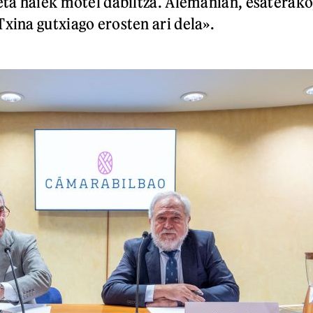
 eta haiek motel dabiltza. Alemanian, esaterako
Txina gutxiago erosten ari dela».