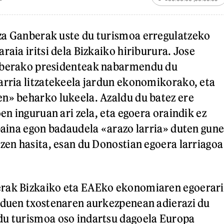
za Ganberak uste du turismoa erregulatzeko
raia iritsi dela Bizkaiko hiriburura. Jose
nberako presidenteak nabarmendu du
arria litzatekeela jardun ekonomikorako, eta
n» beharko lukeela. Azaldu du batez ere
oen inguruan ari zela, eta egoera oraindik ez
 baina egon badaudela «arazo larria» duten gun
tzen hasita, esan du Donostian egoera larriagoa
rak Bizkaiko eta EAEko ekonomiaren egoerari
 duen txostenaren aurkezpenean adierazi du
du turismoa oso indartsu dagoela Europa