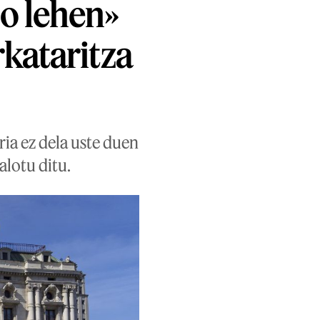
o lehen»
kataritza
ria ez dela uste duen
alotu ditu.