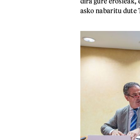
dira gure erosleak,
asko nabaritu dute 