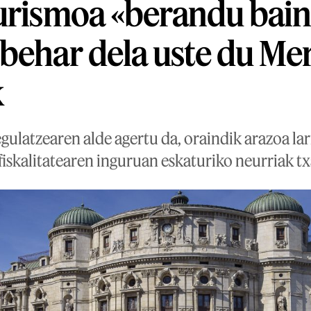
urismoa «berandu bain
behar dela uste du Mer
k
egulatzearen alde agertu da, oraindik arazoa lar
iskalitatearen inguruan eskaturiko neurriak tx