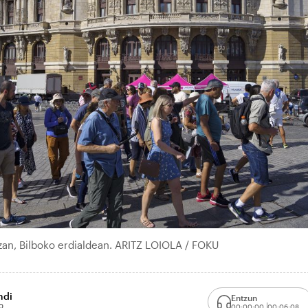
lazan, Bilboko erdialdean. ARITZ LOIOLA / FOKU
ndi
Entzun
0
00:00:00
00:06:08