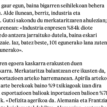
 gaur egun, baina bigarren seihilekoan behera
. Alde ilunean, berriz, industria eta
. Gutxi sakondu du merkataritzaren ahulezian;
iarenean: «Industria enpresen %84k diote
edo antzera jarraituko dutela, baina eskari
aie. Iaz, batez beste, 101 egunerako lana zuten
egunerako».
aren egoera kaskarra erakusten duen
arra. Merkataritza balantzean ere ikusten da,
portazioen arteko harremanean. Apirila arteko
tarte berekoak baino %9 txikiagoak izan dira
a esportazioen balioak inportazioen balioen %7
ik. «Defizita agerikoa da. Alemania eta Frantzi