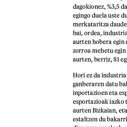
dagokionez, %3,5 da
egingo duela uste du
merkataritza daude
bai, ordea, industr
aurten hobera egin 
zorroa mehetu egin z
aurten, berriz, 81 
Hori ez da industri
ganberaren datu bak
inportazioen eta es
esportazioak iazko 
aurten Bizkaian, et
estaltzen du bakarr