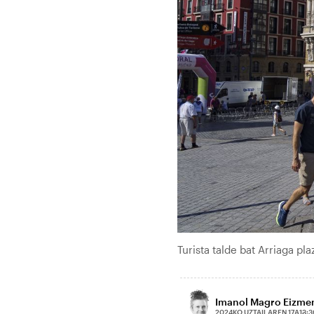
Turista talde bat Arriaga p
Imanol Magro Eizme
2024KO UZTAILAREN 17A
13:3