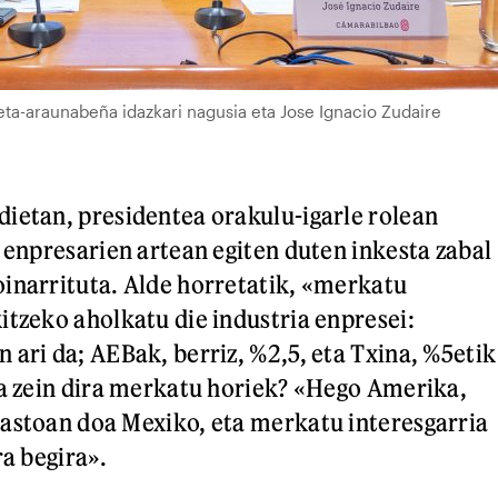
eta-araunabeña idazkari nagusia eta Jose Ignacio Zudaire
ietan, presidentea orakulu-igarle rolean
o enpresarien artean egiten duten inkesta zabal
inarrituta. Alde horretatik, «merkatu
itzeko aholkatu die industria enpresei:
 ari da; AEBak, berriz, %2,5, eta Txina, %5etik
ta zein dira merkatu horiek? «Hego Amerika,
astoan doa Mexiko, eta merkatu interesgarria
ra begira».