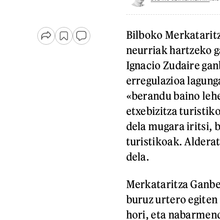
Bilboko Merkatarit
neurriak hartzeko ga
Ignacio Zudaire ga
erregulazioa lagung
«berandu baino lehe
etxebizitza turistik
dela mugara iritsi,
turistikoak. Aldera
dela.
Merkataritza Ganbe
buruz urtero egiten
hori, eta nabarmen