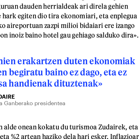
guruan dauden herrialdeak ari direla gehien
 hark egiten dio tira ekonomiari, eta enplegua
ko aireportuan zazpi milioi bidaiari ere izango
bon inoiz baino hotel gau gehiago salduko dira».
hien erakartzen duten ekonomiak
en begiratu baino ez dago, eta ez
asa handienak dituztenak»
DAIRE
za Ganberako presidentea
alde onean kokatu du turismoa Zudairek, eta
eta %2 artean haziko dela hari esker. Inflazioar