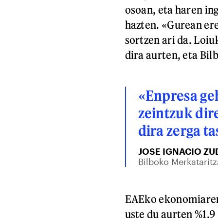
osoan, eta haren in
hazten. «Gurean ere
sortzen ari da. Loiu
dira aurten, eta Bil
«Enpresa ge
zeintzuk dir
dira zerga t
JOSE IGNACIO ZU
Bilboko Merkatarit
EAEko ekonomiaren 
uste du aurten %1,9 