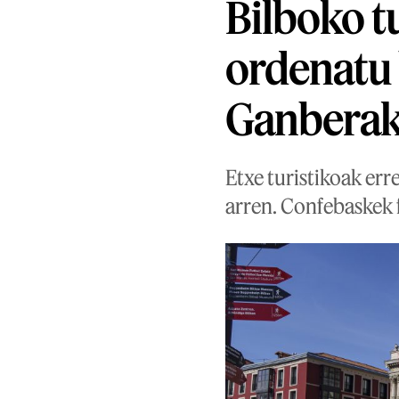
Bilboko t
ordenatu 
Ganbera
Etxe turistikoak err
arren. Confebaskek f