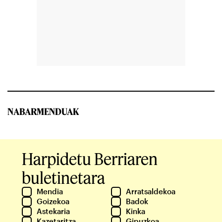
NABARMENDUAK
Harpidetu Berriaren
buletinetara
Mendia
Arratsaldekoa
Goizekoa
Badok
Astekaria
Kinka
Kazetaritza
Gipuzkoa