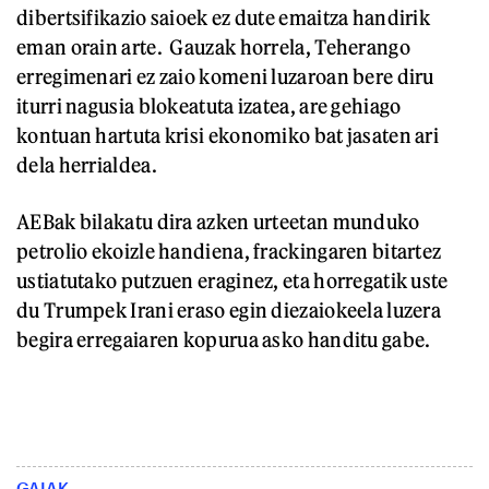
dibertsifikazio saioek ez dute emaitza handirik
eman orain arte. Gauzak horrela, Teherango
erregimenari ez zaio komeni luzaroan bere diru
iturri nagusia blokeatuta izatea, are gehiago
kontuan hartuta krisi ekonomiko bat jasaten ari
dela herrialdea.
AEBak bilakatu dira azken urteetan munduko
petrolio ekoizle handiena, frackingaren bitartez
ustiatutako putzuen eraginez, eta horregatik uste
du Trumpek Irani eraso egin diezaiokeela luzera
begira erregaiaren kopurua asko handitu gabe.
GAIAK