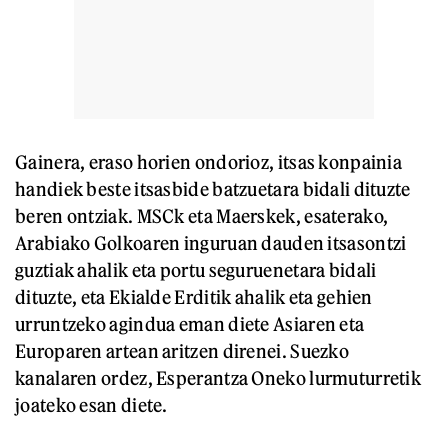
Gainera, eraso horien ondorioz, itsas konpainia
handiek beste itsasbide batzuetara bidali dituzte
beren ontziak. MSCk eta Maerskek, esaterako,
Arabiako Golkoaren inguruan dauden itsasontzi
guztiak ahalik eta portu seguruenetara bidali
dituzte, eta Ekialde Erditik ahalik eta gehien
urruntzeko agindua eman diete Asiaren eta
Europaren artean aritzen direnei. Suezko
kanalaren ordez, Esperantza Oneko lurmuturretik
joateko esan diete.