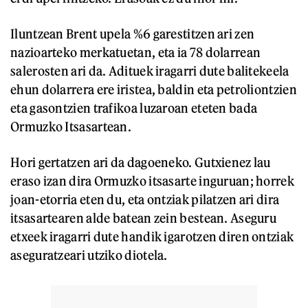
Iluntzean Brent upela %6 garestitzen ari zen
nazioarteko merkatuetan, eta ia 78 dolarrean
salerosten ari da. Adituek iragarri dute balitekeela
ehun dolarrera ere iristea, baldin eta petroliontzien
eta gasontzien trafikoa luzaroan eteten bada
Ormuzko Itsasartean.
Hori gertatzen ari da dagoeneko. Gutxienez lau
eraso izan dira Ormuzko itsasarte inguruan; horrek
joan-etorria eten du, eta ontziak pilatzen ari dira
itsasartearen alde batean zein bestean. Aseguru
etxeek iragarri dute handik igarotzen diren ontziak
aseguratzeari utziko diotela.