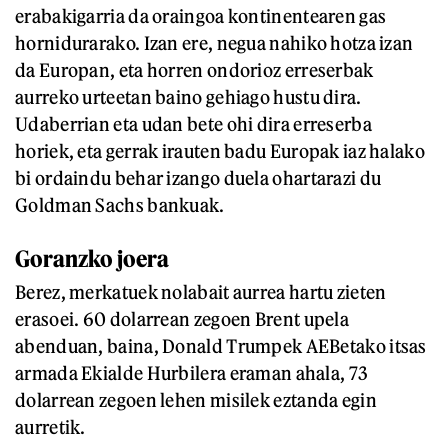
erabakigarria da oraingoa kontinentearen gas
hornidurarako. Izan ere, negua nahiko hotza izan
da Europan, eta horren ondorioz erreserbak
aurreko urteetan baino gehiago hustu dira.
Udaberrian eta udan bete ohi dira erreserba
horiek, eta gerrak irauten badu Europak iaz halako
bi ordaindu behar izango duela ohartarazi du
Goldman Sachs bankuak.
Goranzko joera
Berez, merkatuek nolabait aurrea hartu zieten
erasoei. 60 dolarrean zegoen Brent upela
abenduan, baina, Donald Trumpek AEBetako itsas
armada Ekialde Hurbilera eraman ahala, 73
dolarrean zegoen lehen misilek eztanda egin
aurretik.