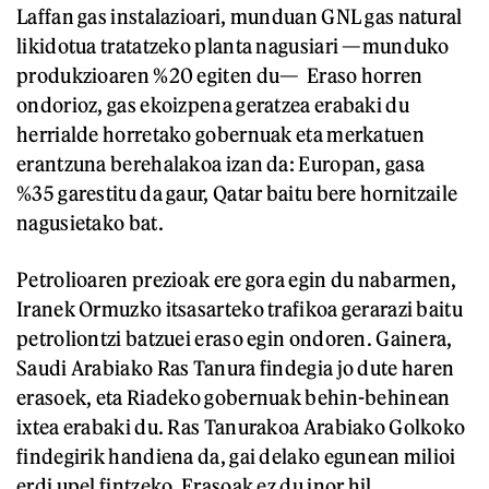
Laffan gas instalazioari, munduan GNL gas natural
likidotua tratatzeko planta nagusiari —munduko
produkzioaren %20 egiten du— Eraso horren
ondorioz, gas ekoizpena geratzea erabaki du
herrialde horretako gobernuak eta merkatuen
erantzuna berehalakoa izan da: Europan, gasa
%35 garestitu da gaur, Qatar baitu bere hornitzaile
nagusietako bat.
Petrolioaren prezioak ere gora egin du nabarmen,
Iranek Ormuzko itsasarteko trafikoa gerarazi baitu
petroliontzi batzuei eraso egin ondoren. Gainera,
Saudi Arabiako Ras Tanura findegia jo dute haren
erasoek, eta Riadeko gobernuak behin-behinean
ixtea erabaki du. Ras Tanurakoa Arabiako Golkoko
findegirik handiena da, gai delako egunean milioi
erdi upel fintzeko. Erasoak ez du inor hil.