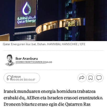
Qatar Energyren ikur bat, Dohan. HANNIBAL HANSCHKE / EFE
Iker Aranburu
2026KO MARTXOAREN 2A
21:05
Entzun
00:00:00
00:04:47
Iranek munduaren energia hornidura trabatzea
erabaki du, AEBen eta Israelen erasoei erantzuteko.
Droneen bitartez eraso egin die Qatarren Ras