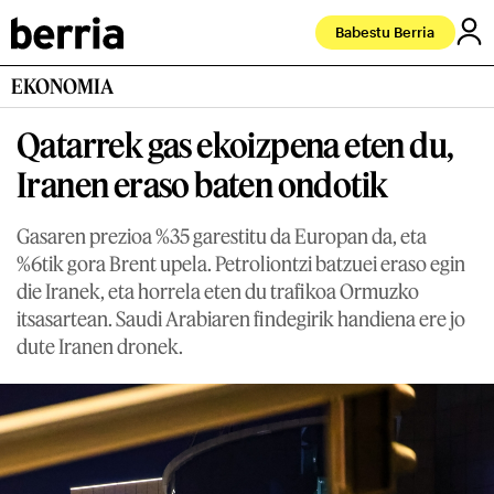
Babestu Berria
EKONOMIA
Qatarrek gas ekoizpena eten du,
Iranen eraso baten ondotik
Gasaren prezioa %35 garestitu da Europan da, eta
%6tik gora Brent upela. Petroliontzi batzuei eraso egin
die Iranek, eta horrela eten du trafikoa Ormuzko
itsasartean. Saudi Arabiaren findegirik handiena ere jo
dute Iranen dronek.