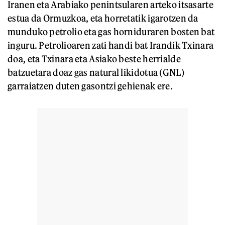
Iranen eta Arabiako penintsularen arteko itsasarte
estua da Ormuzkoa, eta horretatik igarotzen da
munduko petrolio eta gas horniduraren bosten bat
inguru. Petrolioaren zati handi bat Irandik Txinara
doa, eta Txinara eta Asiako beste herrialde
batzuetara doaz gas natural likidotua (GNL)
garraiatzen duten gasontzi gehienak ere.