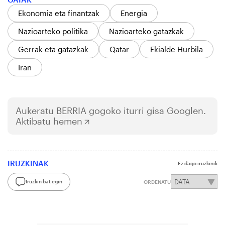
Ekonomia eta finantzak
Energia
Nazioarteko politika
Nazioarteko gatazkak
Gerrak eta gatazkak
Qatar
Ekialde Hurbila
Iran
Aukeratu
BERRIA
gogoko iturri gisa Googlen.
Aktibatu hemen
IRUZKINAK
Ez dago iruzkinik
Iruzkin bat egin
ORDENATU