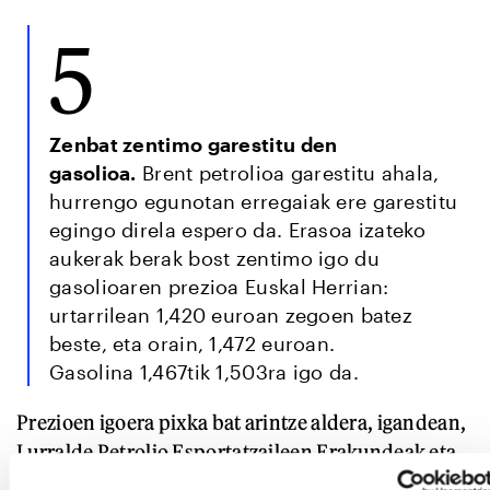
5
Zenbat zentimo garestitu den
gasolioa.
Brent petrolioa garestitu ahala,
hurrengo egunotan erregaiak ere garestitu
egingo direla espero da. Erasoa izateko
aukerak berak bost zentimo igo du
gasolioaren prezioa Euskal Herrian:
urtarrilean 1,420 euroan zegoen batez
beste, eta orain, 1,472 euroan.
Gasolina 1,467tik 1,503ra igo da.
Prezioen igoera pixka bat arintze aldera, igandean,
Lurralde Petrolio Esportatzaileen Erakundeak eta
haren aliatuek, LPEE+ taldeak, iragarri zuten