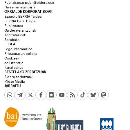
Publizitatea:
publi@bidera.eus
Harremanetan jarri
ORRIALDE KORPORATIBOAK
Ezagutu BERRIA Taldea
BERRIA berri bloga
Publizitatea
Galdera-erantzunak
Kontratazioak
Sarebide
LEGEA
Lege informazioa
Pribatutasun politika
Cookieak
cc Lizentzia
Kanal etikoa
BESTELAKO ZERBITZUAK
Bidera zerbitzuak
Midas Media
JARRAITU