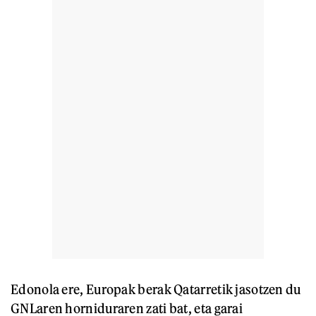
Edonola ere, Europak berak Qatarretik jasotzen du
GNLaren horniduraren zati bat, eta garai