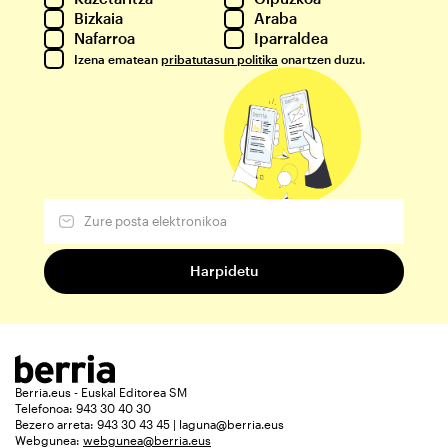
Bizkaia
Araba
Nafarroa
Iparraldea
Izena ematean
pribatutasun politika
onartzen duzu.
Berria.eus - Euskal Editorea SM
Telefonoa: 943 30 40 30
Bezero arreta: 943 30 43 45 | laguna@berria.eus
Webgunea:
webgunea@berria.eus