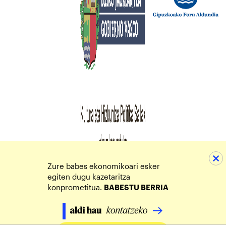
Zure babes ekonomikoari esker
egiten dugu kazetaritza
konprometitua.
BABESTU BERRIA