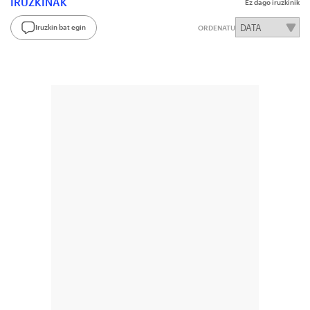
IRUZKINAK
Ez dago iruzkinik
Iruzkin bat egin
ORDENATU