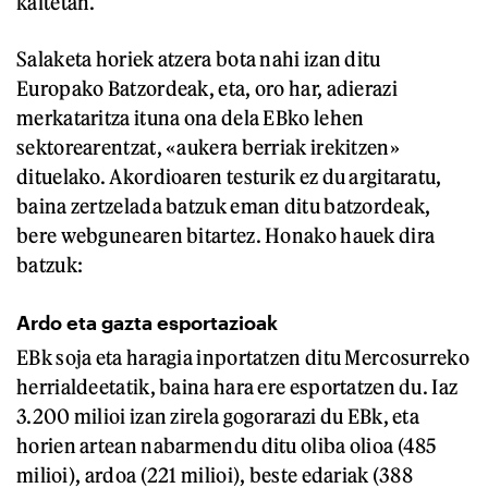
kaltetan.
Salaketa horiek atzera bota nahi izan ditu
Europako Batzordeak, eta, oro har, adierazi
merkataritza ituna ona dela EBko lehen
sektorearentzat, «aukera berriak irekitzen»
dituelako. Akordioaren testurik ez du argitaratu,
baina zertzelada batzuk eman ditu batzordeak,
bere webgunearen bitartez. Honako hauek dira
batzuk:
Ardo eta gazta esportazioak
EBk soja eta haragia inportatzen ditu Mercosurreko
herrialdeetatik, baina hara ere esportatzen du. Iaz
3.200 milioi izan zirela gogorarazi du EBk, eta
horien artean nabarmendu ditu oliba olioa (485
milioi), ardoa (221 milioi), beste edariak (388