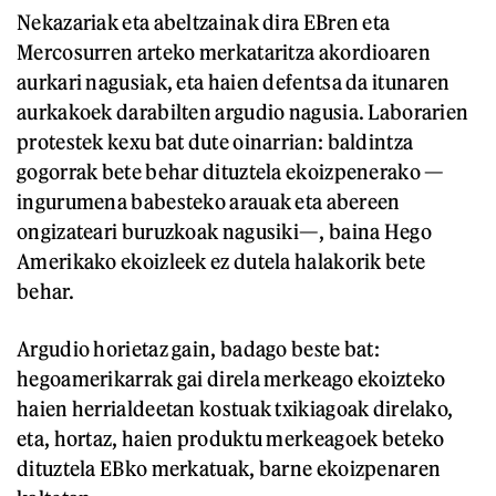
Nekazariak eta abeltzainak dira EBren eta
Mercosurren arteko merkataritza akordioaren
aurkari nagusiak, eta haien defentsa da itunaren
aurkakoek darabilten argudio nagusia. Laborarien
protestek kexu bat dute oinarrian: baldintza
gogorrak bete behar dituztela ekoizpenerako —
ingurumena babesteko arauak eta abereen
ongizateari buruzkoak nagusiki—, baina Hego
Amerikako ekoizleek ez dutela halakorik bete
behar.
Argudio horietaz gain, badago beste bat:
hegoamerikarrak gai direla merkeago ekoizteko
haien herrialdeetan kostuak txikiagoak direlako,
eta, hortaz, haien produktu merkeagoek beteko
dituztela EBko merkatuak, barne ekoizpenaren