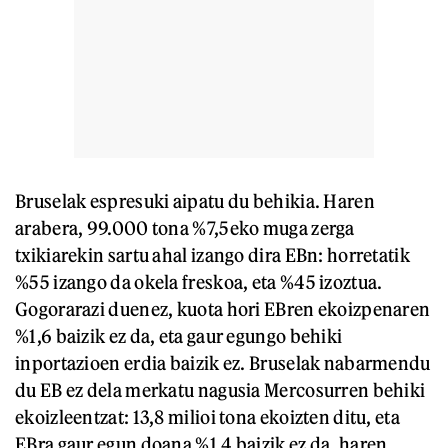
Bruselak espresuki aipatu du behikia. Haren
arabera, 99.000 tona %7,5eko muga zerga
txikiarekin sartu ahal izango dira EBn: horretatik
%55 izango da okela freskoa, eta %45 izoztua.
Gogorarazi duenez, kuota hori EBren ekoizpenaren
%1,6 baizik ez da, eta gaur egungo behiki
inportazioen erdia baizik ez. Bruselak nabarmendu
du EB ez dela merkatu nagusia Mercosurren behiki
ekoizleentzat: 13,8 milioi tona ekoizten ditu, eta
EBra gaur egun doana %1,4 baizik ez da, haren