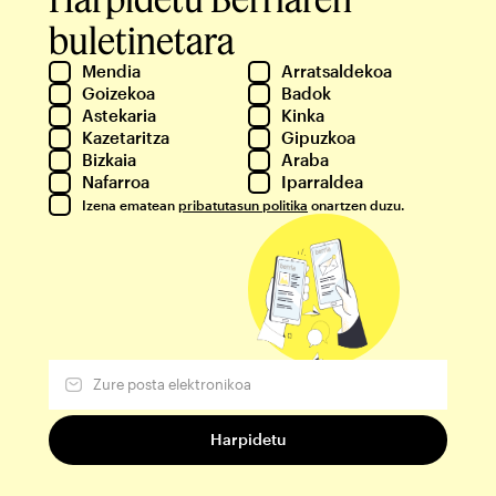
buletinetara
Mendia
Arratsaldekoa
Goizekoa
Badok
Astekaria
Kinka
Kazetaritza
Gipuzkoa
Bizkaia
Araba
Nafarroa
Iparraldea
Izena ematean
pribatutasun politika
onartzen duzu.