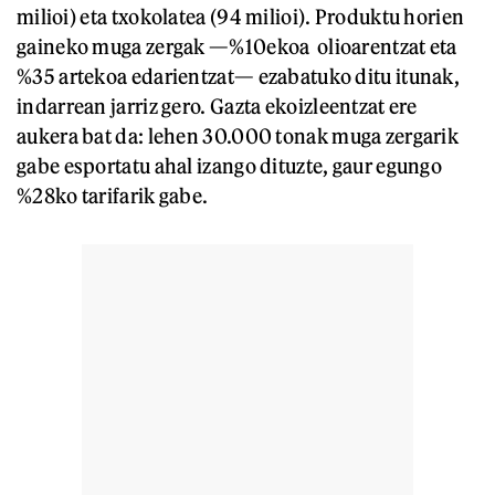
milioi) eta txokolatea (94 milioi). Produktu horien
gaineko muga zergak —%10ekoa olioarentzat eta
%35 artekoa edarientzat— ezabatuko ditu itunak,
indarrean jarriz gero. Gazta ekoizleentzat ere
aukera bat da: lehen 30.000 tonak muga zergarik
gabe esportatu ahal izango dituzte, gaur egungo
%28ko tarifarik gabe.