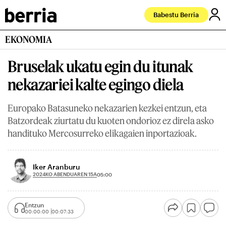
Babestu Berria
EKONOMIA
Bruselak ukatu egin du itunak
nekazariei kalte egingo diela
Europako Batasuneko nekazarien kezkei entzun, eta
Batzordeak ziurtatu du kuoten ondorioz ez direla asko
handituko Mercosurreko elikagaien inportazioak.
Iker Aranburu
2024KO ABENDUAREN 15A
05:00
Entzun
00:00:00
00:07:33