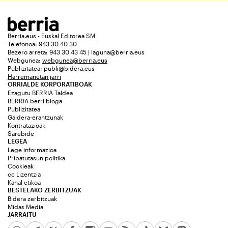
Berria.eus - Euskal Editorea SM
Telefonoa: 943 30 40 30
Bezero arreta: 943 30 43 45 | laguna@berria.eus
Webgunea:
webgunea@berria.eus
Publizitatea:
publi@bidera.eus
Harremanetan jarri
ORRIALDE KORPORATIBOAK
Ezagutu BERRIA Taldea
BERRIA berri bloga
Publizitatea
Galdera-erantzunak
Kontratazioak
Sarebide
LEGEA
Lege informazioa
Pribatutasun politika
Cookieak
cc Lizentzia
Kanal etikoa
BESTELAKO ZERBITZUAK
Bidera zerbitzuak
Midas Media
JARRAITU