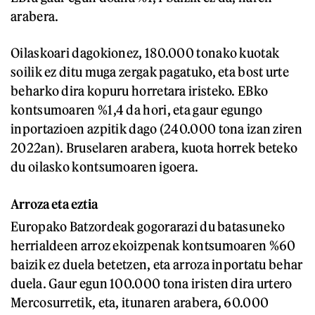
arabera.
Oilaskoari dagokionez, 180.000 tonako kuotak
soilik ez ditu muga zergak pagatuko, eta bost urte
beharko dira kopuru horretara iristeko. EBko
kontsumoaren %1,4 da hori, eta gaur egungo
inportazioen azpitik dago (240.000 tona izan ziren
2022an). Bruselaren arabera, kuota horrek beteko
du oilasko kontsumoaren igoera.
Arroza eta eztia
Europako Batzordeak gogorarazi du batasuneko
herrialdeen arroz ekoizpenak kontsumoaren %60
baizik ez duela betetzen, eta arroza inportatu behar
duela. Gaur egun 100.000 tona iristen dira urtero
Mercosurretik, eta, itunaren arabera, 60.000