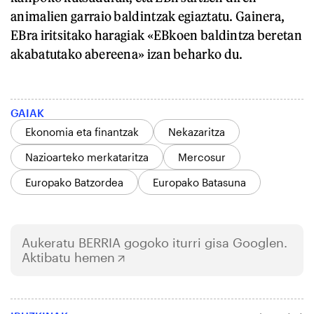
animalien garraio baldintzak egiaztatu. Gainera,
EBra iritsitako haragiak «EBkoen baldintza beretan
akabatutako abereena» izan beharko du.
GAIAK
Ekonomia eta finantzak
Nekazaritza
Nazioarteko merkataritza
Mercosur
Europako Batzordea
Europako Batasuna
Aukeratu
BERRIA
gogoko iturri gisa Googlen.
Aktibatu hemen