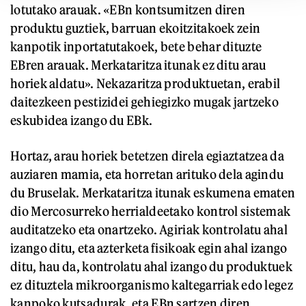
lotutako arauak. «EBn kontsumitzen diren
produktu guztiek, barruan ekoitzitakoek zein
kanpotik inportatutakoek, bete behar dituzte
EBren arauak. Merkataritza itunak ez ditu arau
horiek aldatu». Nekazaritza produktuetan, erabil
daitezkeen pestizidei gehiegizko mugak jartzeko
eskubidea izango du EBk.
Hortaz, arau horiek betetzen direla egiaztatzea da
auziaren mamia, eta horretan arituko dela agindu
du Bruselak. Merkataritza itunak eskumena ematen
dio Mercosurreko herrialdeetako kontrol sistemak
auditatzeko eta onartzeko. Agiriak kontrolatu ahal
izango ditu, eta azterketa fisikoak egin ahal izango
ditu, hau da, kontrolatu ahal izango du produktuek
ez dituztela mikroorganismo kaltegarriak edo legez
kanpoko kutsadurak, eta EBn sartzen diren