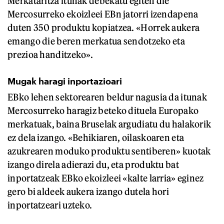
Merkataritza itunak debekatu egiten die
Mercosurreko ekoizleei EBn jatorri izendapena
duten 350 produktu kopiatzea. «Horrek aukera
emango die beren merkatua sendotzeko eta
prezioa handitzeko».
Mugak haragi inportazioari
EBko lehen sektorearen beldur nagusia da itunak
Mercosurreko haragiz beteko dituela Europako
merkatuak, baina Bruselak argudiatu du halakorik
ez dela izango. «Behikiaren, oilaskoaren eta
azukrearen moduko produktu sentiberen» kuotak
izango direla adierazi du, eta produktu bat
inportatzeak EBko ekoizleei «kalte larria» eginez
gero bi aldeek aukera izango dutela hori
inportatzeari uzteko.