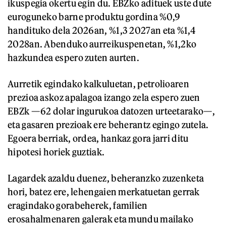
ikuspegia okertu egin du. EBZko adituek uste dute
euroguneko barne produktu gordina %0,9
handituko dela 2026an, %1,3 2027an eta %1,4
2028an. Abenduko aurreikuspenetan, %1,2ko
hazkundea espero zuten aurten.
Aurretik egindako kalkuluetan, petrolioaren
prezioa askoz apalagoa izango zela espero zuen
EBZk —62 dolar ingurukoa datozen urteetarako—,
eta gasaren prezioak ere beherantz egingo zutela.
Egoera berriak, ordea, hankaz gora jarri ditu
hipotesi horiek guztiak.
Lagardek azaldu duenez, beheranzko zuzenketa
hori, batez ere, lehengaien merkatuetan gerrak
eragindako gorabeherek, familien
erosahalmenaren galerak eta mundu mailako