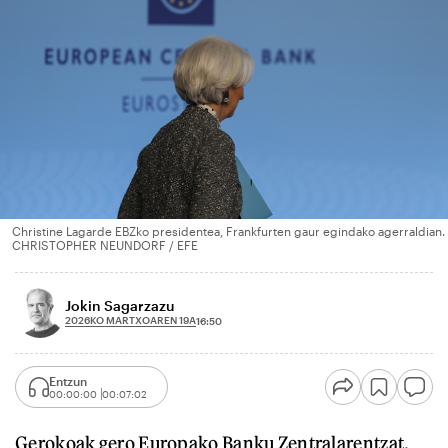
Christine Lagarde EBZko presidentea, Frankfurten gaur egindako agerraldian.
CHRISTOPHER NEUNDORF / EFE
Jokin Sagarzazu
2026KO MARTXOAREN 19A
16:50
Entzun
00:00:00
00:07:02
Gerokoak gero Europako Banku Zentralarentzat.