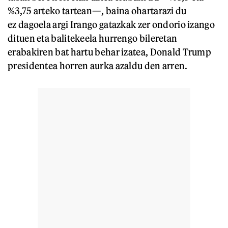
%3,75 arteko tartean—, baina ohartarazi du
ez dagoela argi Irango gatazkak zer ondorio izango
dituen eta balitekeela hurrengo bileretan
erabakiren bat hartu behar izatea, Donald Trump
presidentea horren aurka azaldu den arren.