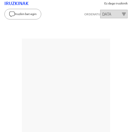
IRUZKINAK
Ez dago iruzkinik
Iruzkin bat egin
ORDENATU