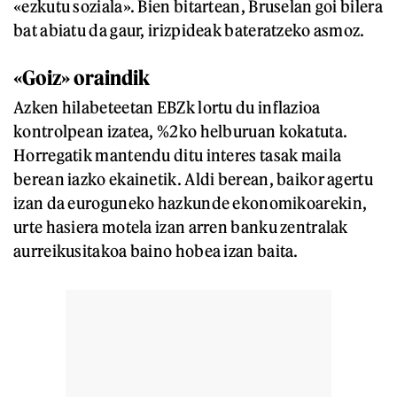
«ezkutu soziala». Bien bitartean, Bruselan goi bilera
bat abiatu da gaur, irizpideak bateratzeko asmoz.
«Goiz» oraindik
Azken hilabeteetan EBZk lortu du inflazioa
kontrolpean izatea, %2ko helburuan kokatuta.
Horregatik mantendu ditu interes tasak maila
berean iazko ekainetik. Aldi berean, baikor agertu
izan da euroguneko hazkunde ekonomikoarekin,
urte hasiera motela izan arren banku zentralak
aurreikusitakoa baino hobea izan baita.