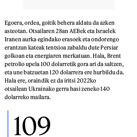
Egoera, ordea, goitik behera aldatu da azken
asteotan. Otsailaren 28an AEBek eta Israelek
Iranen aurka egindako erasoek eta ondorengo
erantzun kateak tentsioa zabaldu dute Persiar
golkoan eta energiaren merkatuan. Hala, Brent
petrolio upela 100 dolarretik gora ari da saltzen,
eta une batzuetan 120 dolarrera ere hurbildu da.
Hala ere, oraindik ez da iritsi 2022ko
otsailean Ukrainako gerra hasi zeneko 140
dolarreko mailara.
109