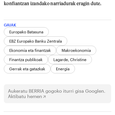
konfiantzan izandako narriadurak eragin dute.
GAIAK
Europako Batasuna
EBZ Europako Banku Zentrala
Ekonomia eta finantzak
Makroekonomia
Finantza publikoak
Lagarde, Christine
Gerrak eta gatazkak
Energia
Aukeratu
BERRIA
gogoko iturri gisa Googlen.
Aktibatu hemen