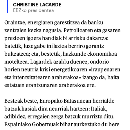
CHRISTINE LAGARDE
EBZko presidentea
Oraintxe, energiaren garestitzea da banku
zentralen kezka nagusia. Petrolioaren eta gasaren
prezioen igoera handiak bi arrisku dakartza:
batetik, luze gabe inflazioa berriro gorantz
bultzatzea; eta, bestetik, hazkunde ekonomikoa
moteltzea. Lagardek azaldu duenez, ondorio
horien neurria krisi energetikoaren «iraupenaren
eta intentsitatearen araberakoa» izango da, baita
estatuen erantzunaren araberakoa ere.
Besteak beste, Europako Batasunean herrialde
batzuk hasiak dira neurriak hartzen: Italiak,
adibidez, erregaien zerga batzuk murriztu ditu.
Espainiako Gobernuak bihar aurkeztuko du bere