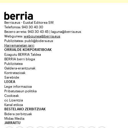
Berria.eus - Euskal Editorea SM
Telefonoa: 943 30 40 30
Bezero arreta: 943 30 43 45 | laguna@berria.eus
Webgunea:
webgunea@berria.eus
Publizitatea:
publi@bidera.eus
Harremanetan jarri
ORRIALDE KORPORATIBOAK
Ezagutu BERRIA Taldea
BERRIA berri bloga
Publizitatea
Galdera-erantzunak
Kontratazioak
Sarebide
LEGEA
Lege informazioa
Pribatutasun politika
Cookieak
cc Lizentzia
Kanal etikoa
BESTELAKO ZERBITZUAK
Bidera zerbitzuak
Midas Media
JARRAITU