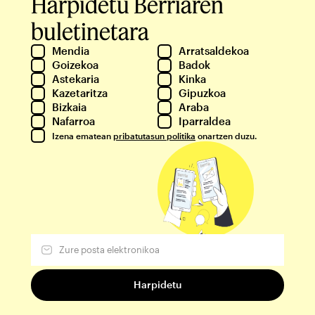
Harpidetu Berriaren
buletinetara
Mendia
Arratsaldekoa
Goizekoa
Badok
Astekaria
Kinka
Kazetaritza
Gipuzkoa
Bizkaia
Araba
Nafarroa
Iparraldea
Izena ematean
pribatutasun politika
onartzen duzu.