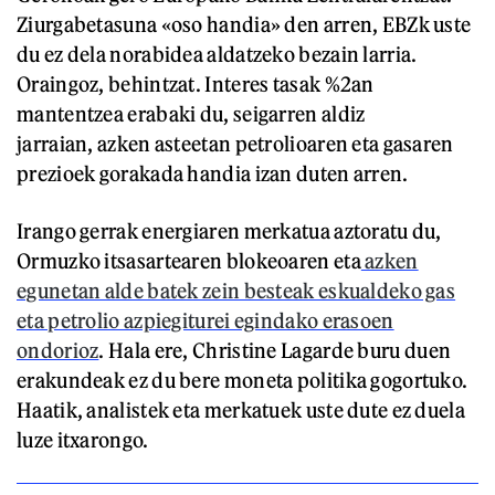
Ziurgabetasuna «oso handia» den arren, EBZk uste
du ez dela norabidea aldatzeko bezain larria.
Oraingoz, behintzat. Interes tasak %2an
mantentzea erabaki du, seigarren aldiz
jarraian, azken asteetan petrolioaren eta gasaren
prezioek gorakada handia izan duten arren.
Irango gerrak energiaren merkatua aztoratu du,
Ormuzko itsasartearen blokeoaren eta
azken
egunetan alde batek zein besteak eskualdeko gas
eta petrolio azpiegiturei egindako erasoen
ondorioz
. Hala ere, Christine Lagarde buru duen
erakundeak ez du bere moneta politika gogortuko.
Haatik, analistek eta merkatuek uste dute ez duela
luze itxarongo.