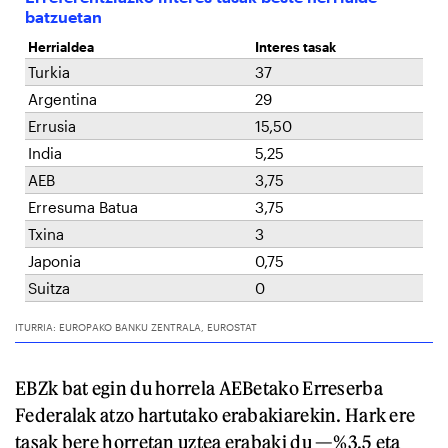
EBZk bat egin du horrela AEBetako Erreserba
Federalak atzo hartutako erabakiarekin. Hark ere
tasak bere horretan uztea erabaki du —%3,5 eta