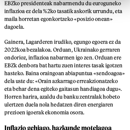
EBZko presidenteak nabarmendu du euroguneko
inflazioa ez dela %2ko tasatik askorik urrundu, eta
maila horretan egonkortzeko «posizio onean»
dagoela.
Gainera, Lagarderen irudiko, egungo egoera ez da
2022koa bezalakoa. Orduan, Ukrainako gerraren
ondorioz, inflazioa nabarmen igo zen. Orduan ere
EBZk denbora bat hartu zuen interes tasak igotzen
hasteko. Baina oraingoan abiapuntua «sendoagoa»
dela uste du: «Orain azkarrago erreakzionatzeko
eta behar dena egiteko gaitasun handiagoa dugu».
Horren harira, azaldu du banku zentralak hobeto
ulertzen duela nola hedatzen diren energiaren
prezioen igoerak ekonomia osora.
Inflazio gehiago, hazkunde motelagoa