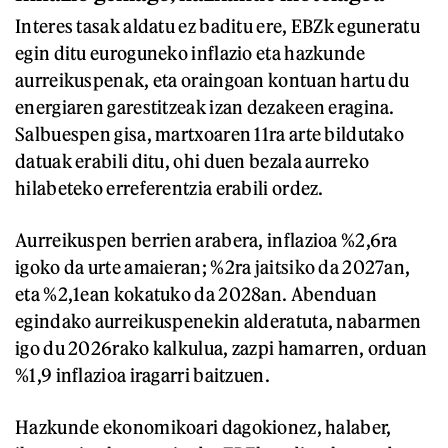
Interes tasak aldatu ez baditu ere, EBZk eguneratu
egin ditu euroguneko inflazio eta hazkunde
aurreikuspenak, eta oraingoan kontuan hartu du
energiaren garestitzeak izan dezakeen eragina.
Salbuespen gisa, martxoaren 11ra arte bildutako
datuak erabili ditu, ohi duen bezala aurreko
hilabeteko erreferentzia erabili ordez.
Aurreikuspen berrien arabera, inflazioa %2,6ra
igoko da urte amaieran; %2ra jaitsiko da 2027an,
eta %2,1ean kokatuko da 2028an. Abenduan
egindako aurreikuspenekin alderatuta, nabarmen
igo du 2026rako kalkulua, zazpi hamarren, orduan
%1,9 inflazioa iragarri baitzuen.
Hazkunde ekonomikoari dagokionez, halaber,