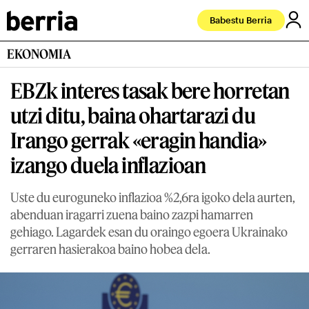
Babestu Berria
EKONOMIA
EBZk interes tasak bere horretan
utzi ditu, baina ohartarazi du
Irango gerrak «eragin handia»
izango duela inflazioan
Uste du euroguneko inflazioa %2,6ra igoko dela aurten,
abenduan iragarri zuena baino zazpi hamarren
gehiago. Lagardek esan du oraingo egoera Ukrainako
gerraren hasierakoa baino hobea dela.