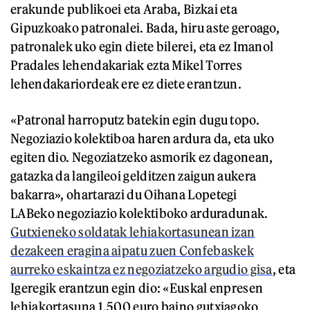
erakunde publikoei eta Araba, Bizkai eta
Gipuzkoako patronalei. Bada, hiru aste geroago,
patronalek uko egin diete bilerei, eta ez Imanol
Pradales lehendakariak ezta Mikel Torres
lehendakariordeak ere ez diete erantzun.
«Patronal harroputz batekin egin dugu topo.
Negoziazio kolektiboa haren ardura da, eta uko
egiten dio. Negoziatzeko asmorik ez dagonean,
gatazka da langileoi gelditzen zaigun aukera
bakarra», ohartarazi du Oihana Lopetegi
LABeko negoziazio kolektiboko arduradunak.
Gutxieneko soldatak lehiakortasunean izan
dezakeen eragina aipatu zuen Confebaskek
aurreko eskaintza ez negoziatzeko argudio gisa
, eta
Igeregik erantzun egin dio: «Euskal enpresen
lehiakortasuna 1.500 euro baino gutxiagoko