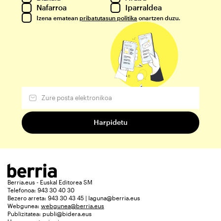
Nafarroa
Iparraldea
Izena ematean
pribatutasun politika
onartzen duzu.
Berria.eus - Euskal Editorea SM
Telefonoa: 943 30 40 30
Bezero arreta: 943 30 43 45 | laguna@berria.eus
Webgunea:
webgunea@berria.eus
Publizitatea:
publi@bidera.eus