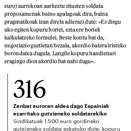
euro) aurrekoan aurkeztu zituzten soldata
proposamenak baino apalagoak dira, baina
pragmatikoak izan direla adierazi dute: «Ez diegu
uko egiten kopuru horiei, ezta ere horiek
kalkulatzeko formulei. Beste kontu bat da,
negoziazio guztietan bezala, akordio batera iristeko
borondatea dugula. Langile kopuru handienari
eragingo dion akordio bat nahi dugu».
316
Zenbat euroren aldea dago Espainiak
ezarritako gutxieneko soldatarekiko
Sindikatuek 1.500 euro gordineko
gutxieneko soldata eskatuko dute; kopuru