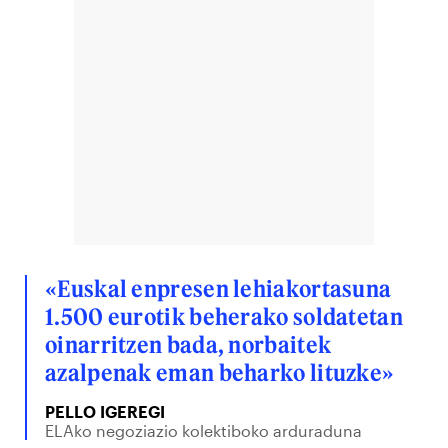
«Euskal enpresen lehiakortasuna
1.500 eurotik beherako soldatetan
oinarritzen bada, norbaitek
azalpenak eman beharko lituzke»
PELLO IGEREGI
ELAko negoziazio kolektiboko arduraduna