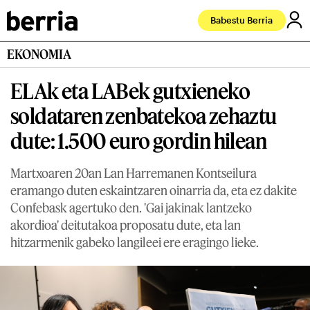
Babestu Berria
EKONOMIA
ELAk eta LABek gutxieneko
soldataren zenbatekoa zehaztu
dute: 1.500 euro gordin hilean
Martxoaren 20an Lan Harremanen Kontseilura
eramango duten eskaintzaren oinarria da, eta ez dakite
Confebask agertuko den. 'Gai jakinak lantzeko
akordioa' deitutakoa proposatu dute, eta lan
hitzarmenik gabeko langileei ere eragingo lieke.