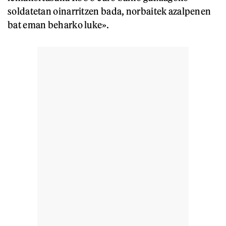
soldatetan oinarritzen bada, norbaitek azalpenen
bat eman beharko luke».