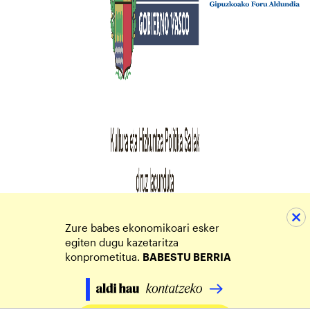
Zure babes ekonomikoari esker
egiten dugu kazetaritza
konprometitua.
BABESTU BERRIA