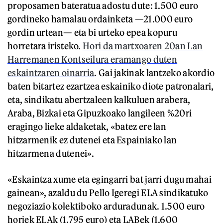
proposamen bateratua adostu dute: 1.500 euro
gordineko hamalau ordainketa —21.000 euro
gordin urtean— eta bi urteko epea kopuru
horretara iristeko.
Hori da martxoaren 20an Lan
Harremanen Kontseilura eramango duten
eskaintzaren oinarria
. Gai jakinak lantzeko akordio
baten bitartez ezartzea eskainiko diote patronalari,
eta, sindikatu abertzaleen kalkuluen arabera,
Araba, Bizkai eta Gipuzkoako langileen %20ri
eragingo lieke aldaketak, «batez ere lan
hitzarmenik ez dutenei eta Espainiako lan
hitzarmena dutenei».
«Eskaintza xume eta egingarri bat jarri dugu mahai
gainean», azaldu du Pello Igeregi ELA sindikatuko
negoziazio kolektiboko arduradunak. 1.500 euro
horiek ELAk (1.795 euro) eta LABek (1.600