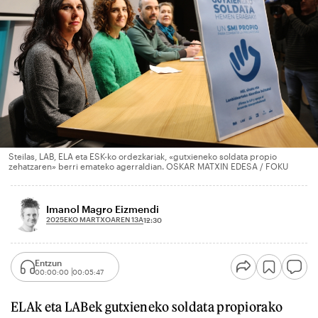
Steilas, LAB, ELA eta ESK-ko ordezkariak, «gutxieneko soldata propio
zehatzaren» berri emateko agerraldian. OSKAR MATXIN EDESA / FOKU
Imanol Magro Eizmendi
2025EKO MARTXOAREN 13A
12:30
Entzun
00:00:00
00:05:47
ELAk eta LABek gutxieneko soldata propiorako