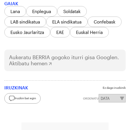
GAIAK
Lana
Enplegua
Soldatak
LAB sindikatua
ELA sindikatua
Confebask
Eusko Jaurlaritza
EAE
Euskal Herria
Aukeratu
BERRIA
gogoko iturri gisa Googlen.
Aktibatu hemen
IRUZKINAK
Ez dago iruzkinik
Iruzkin bat egin
ORDENATU