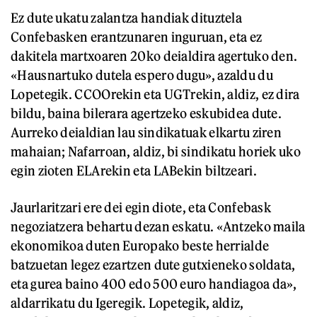
Ez dute ukatu zalantza handiak dituztela
Confebasken erantzunaren inguruan, eta ez
dakitela martxoaren 20ko deialdira agertuko den.
«Hausnartuko dutela espero dugu», azaldu du
Lopetegik. CCOOrekin eta UGTrekin, aldiz, ez dira
bildu, baina bilerara agertzeko eskubidea dute.
Aurreko deialdian lau sindikatuak elkartu ziren
mahaian; Nafarroan, aldiz, bi sindikatu horiek uko
egin zioten ELArekin eta LABekin biltzeari.
Jaurlaritzari ere dei egin diote, eta Confebask
negoziatzera behartu dezan eskatu. «Antzeko maila
ekonomikoa duten Europako beste herrialde
batzuetan legez ezartzen dute gutxieneko soldata,
eta gurea baino 400 edo 500 euro handiagoa da»,
aldarrikatu du Igeregik. Lopetegik, aldiz,