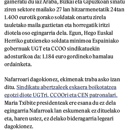
gaineratu du iaz Araba, Bizkai eta Gipuzkoan sinatu
ziren sektore mailako 27 lan hitzarmenetatik 24tan
1.400 eurotik gorako soldatak onartu zirela
tauletako maila guztietan eta horregatik iritzi
diotela oso egingarria dela. Egun, Hego Euskal
Herriko gutxieneko soldata minimoa Espainiako
gobernuak UGT eta CCOO sindikatuekin
adosturikoa da: 1.184 euro gordineko hamalau
ordainketa.
Nafarroari dagokionez, ekimenak traba asko izan
ditu.
Sindikatu abertzaleek eskaera boikotatzea
egotzi diote UGTri, CCOOri eta CEN patronalari.
Maria Txibite presidenteak ere esana du ez dela
egingarria Nafarroak lan eskumenak ez dituelako
eta, haren ustez, ez delako bideragarria legeari
dagokionez.