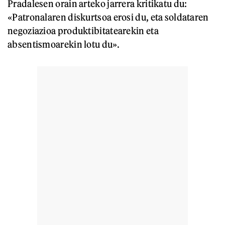
Pradalesen orain arteko jarrera kritikatu du:
«Patronalaren diskurtsoa erosi du, eta soldataren
negoziazioa produktibitatearekin eta
absentismoarekin lotu du».