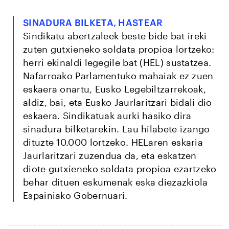
SINADURA BILKETA, HASTEAR
Sindikatu abertzaleek beste bide bat ireki
zuten gutxieneko soldata propioa lortzeko:
herri ekinaldi legegile bat (HEL) sustatzea.
Nafarroako Parlamentuko mahaiak ez zuen
eskaera onartu, Eusko Legebiltzarrekoak,
aldiz, bai, eta Eusko Jaurlaritzari bidali dio
eskaera. Sindikatuak aurki hasiko dira
sinadura bilketarekin. Lau hilabete izango
dituzte 10.000 lortzeko. HELaren eskaria
Jaurlaritzari zuzendua da, eta eskatzen
diote gutxieneko soldata propioa ezartzeko
behar dituen eskumenak eska diezazkiola
Espainiako Gobernuari.