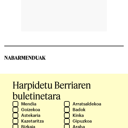
NABARMENDUAK
Harpidetu Berriaren
buletinetara
Mendia
Arratsaldekoa
Goizekoa
Badok
Astekaria
Kinka
Kazetaritza
Gipuzkoa
Bizkaia
Araba