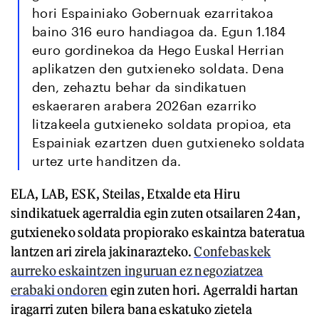
hori Espainiako Gobernuak ezarritakoa
baino 316 euro handiagoa da. Egun 1.184
euro gordinekoa da Hego Euskal Herrian
aplikatzen den gutxieneko soldata. Dena
den, zehaztu behar da sindikatuen
eskaeraren arabera 2026an ezarriko
litzakeela gutxieneko soldata propioa, eta
Espainiak ezartzen duen gutxieneko soldata
urtez urte handitzen da.
ELA, LAB, ESK, Steilas, Etxalde eta Hiru
sindikatuek agerraldia egin zuten otsailaren 24an,
gutxieneko soldata propiorako eskaintza bateratua
lantzen ari zirela jakinarazteko.
Confebaskek
aurreko eskaintzen inguruan ez negoziatzea
erabaki ondoren
egin zuten hori. Agerraldi hartan
iragarri zuten bilera bana eskatuko zietela