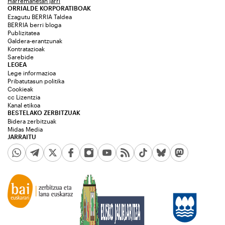
Harremanetan jarri
ORRIALDE KORPORATIBOAK
Ezagutu BERRIA Taldea
BERRIA berri bloga
Publizitatea
Galdera-erantzunak
Kontratazioak
Sarebide
LEGEA
Lege informazioa
Pribatutasun politika
Cookieak
cc Lizentzia
Kanal etikoa
BESTELAKO ZERBITZUAK
Bidera zerbitzuak
Midas Media
JARRAITU