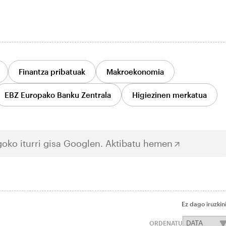
Finantza pribatuak
Makroekonomia
EBZ Europako Banku Zentrala
Higiezinen merkatua
oko iturri gisa Googlen.
Aktibatu hemen
Ez dago iruzkin
ORDENATU