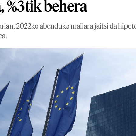
, %3tik behera
arian, 2022ko abenduko mailara jaitsi da hipot
ea.