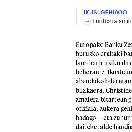
IKUSI GEHIAGO
Euriborra amil
Europako Banku Zent
buruzko erabaki bat
laurden jaitsiko dit
beherantz. Ikusteko
abenduko bileretan,
bilakaera. Christin
amaiera bitartean 
ofiziala, aukera geh
badago —eta zuhur j
daiteke, alde handia