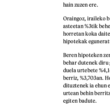
hain zuzen ere.
Oraingoz, iraileko 
asteetan %3tik behe
horretan koka daite
hipotekak egunerat
Beren hipoteken zen
behar dutenek diru 
duela urtebete %4,1
berriz, %3,703an. H
dituztenek ia ehun 
urtean behin berritz
egiten badute.