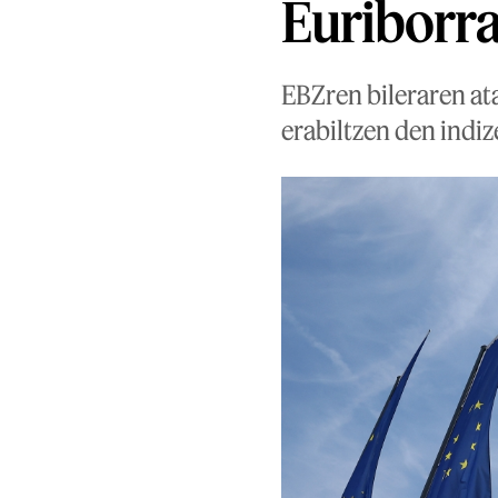
Euriborra
EBZren bileraren at
erabiltzen den indiz