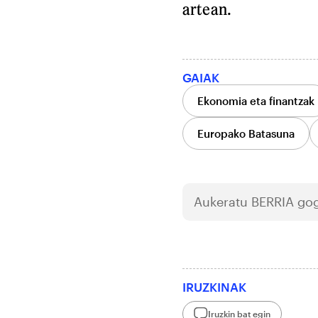
artean.
GAIAK
Ekonomia eta finantzak
Europako Batasuna
Aukeratu
BERRIA
gog
IRUZKINAK
Iruzkin bat egin