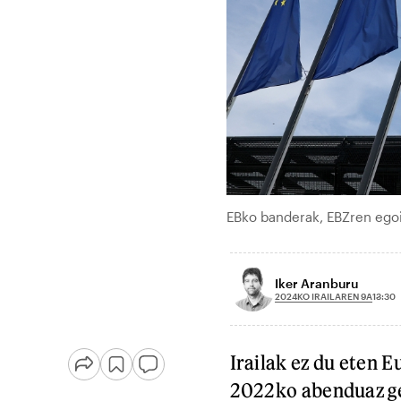
EBko banderak, EBZren egoi
Iker Aranburu
2024KO IRAILAREN 9A
13:30
Irailak ez du eten 
2022ko abenduaz ge