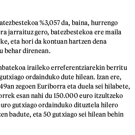
batezbestekoa %3,057 da, baina, hurrengo
ra jarraituz gero, batezbestekoa ere maila
ke, eta hori da kontuan hartzen dena
u behar direnean.
batekoa iraileko erreferentziarekin berritu
gutxiago ordainduko dute hilean. Izan ere,
49an zegoen Euriborra eta duela sei hilabete,
orrek esan nahi du 150.000 euro itzultzeko
euro gutxiago ordainduko dituztela hilero
en badute, eta 50 gutxiago sei hilean behin