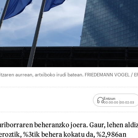
tzaren aurrean, artxiboko irudi batean. FRIEDEMANN VOGEL / E
Entzun
00:00:00
00:02:03
Euriborraren beheranzko joera. Gaur, lehen aldi
roztik, %3tik behera kokatu da, %2,986an